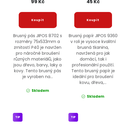
99 Kč
45 Kč
Brusný pás JIPOS 8702 s
Brusný papír JIPOS 9360
rozměry 75x533mm a
v roli je vysoce kvalitní
zrnitostí P40 je navržen
brusná tkanina,
pro náročné broušení
navržená pro jak
různých materiálů, jako
domácí, tak i
jsou dřevo, barvy, laky a
profesionální použití.
kovy. Tento brusný pás
Tento brusný papír je
je vyroben na...
ideální pro broušení
kovu, dřeva,...
Skladem
Skladem
TIP
TIP