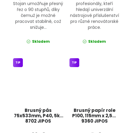
Stojan umožňuje přesný
profesionály, kteří
řez o 90 stupňů, díky
hledají univerzální
čemuž je možné
nástrojové příslušenství
pracovat stabilně, což
pro různé renovátorské
snižuje...
práce.
Skladem
Skladem
TIP
TIP
Brusný pás
Brusný papír role
75x533mm, P40, 5ks
P100, 115mm x 2,5m
8702 JIPOS
9360 JIPOS