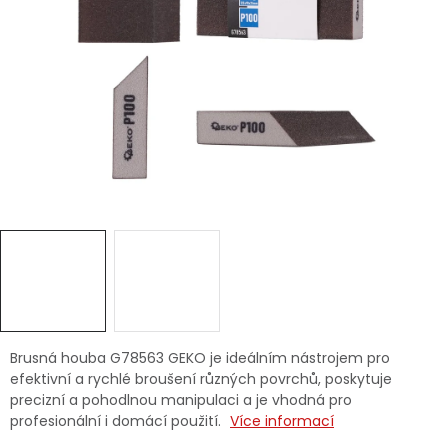
Dětská hřiště
Autodoplňky
Vánoce
Ochranné pomůcky
Fotovoltaika
Výprodej
Značky
Brusná houba G78563 GEKO je ideálním nástrojem pro
efektivní a rychlé broušení různých povrchů, poskytuje
precizní a pohodlnou manipulaci a je vhodná pro
profesionální i domácí použití.
Více informací