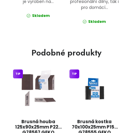
je vyroben na...
profesionální dílny, tak i
pro domácí...
Skladem
Skladem
Podobné produkty
TIP
TIP
Brusná houba
Brusná kostka
125x90x25mm P220
70x100x25mm P150
G78567 GEKO
G78555 GEKO