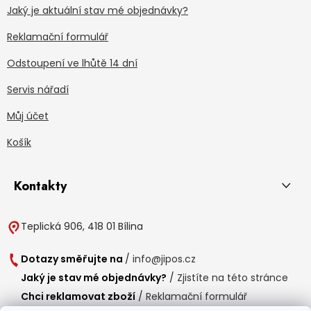
Jaký je aktuální stav mé objednávky?
Reklamační formulář
Odstoupení ve lhůtě 14 dní
Servis nářadí
Můj účet
Košík
Kontakty
Teplická 906, 418 01 Bílina
Dotazy směřujte na
/
info@jipos.cz
Jaký je stav mé objednávky?
/
Zjistíte na této stránce
Chci reklamovat zboží
/
Reklamační formulář