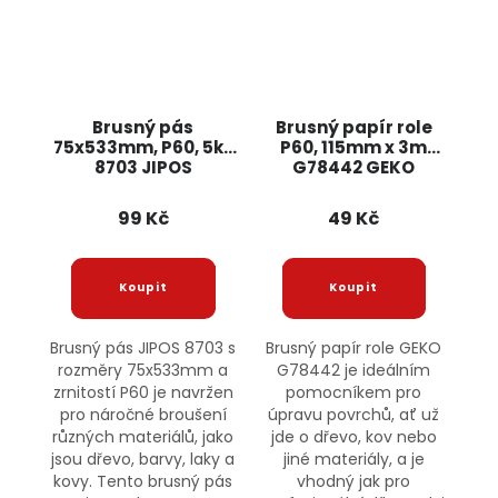
Brusný pás
Brusný papír role
75x533mm, P60, 5ks
P60, 115mm x 3m
8703 JIPOS
G78442 GEKO
99 Kč
49 Kč
Brusný pás JIPOS 8703 s
Brusný papír role GEKO
rozměry 75x533mm a
G78442 je ideálním
zrnitostí P60 je navržen
pomocníkem pro
pro náročné broušení
úpravu povrchů, ať už
různých materiálů, jako
jde o dřevo, kov nebo
jsou dřevo, barvy, laky a
jiné materiály, a je
kovy. Tento brusný pás
vhodný jak pro