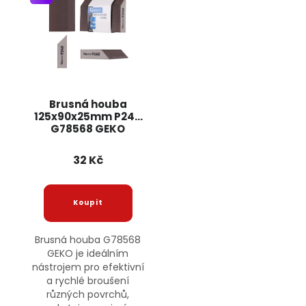
Brusná houba
125x90x25mm P240
G78568 GEKO
32 Kč
Brusná houba G78568
GEKO je ideálním
nástrojem pro efektivní
a rychlé broušení
různých povrchů,