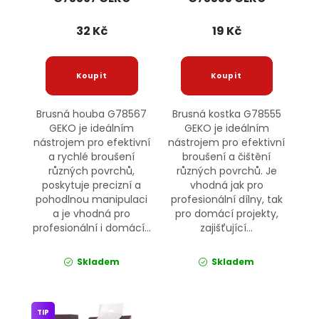
32 Kč
19 Kč
Brusná houba G78567
Brusná kostka G78555
GEKO je ideálním
GEKO je ideálním
nástrojem pro efektivní
nástrojem pro efektivní
a rychlé broušení
broušení a čištění
různých povrchů,
různých povrchů. Je
poskytuje precizní a
vhodná jak pro
pohodlnou manipulaci
profesionální dílny, tak
a je vhodná pro
pro domácí projekty,
profesionální i domácí...
zajišťující...
Skladem
Skladem
TIP