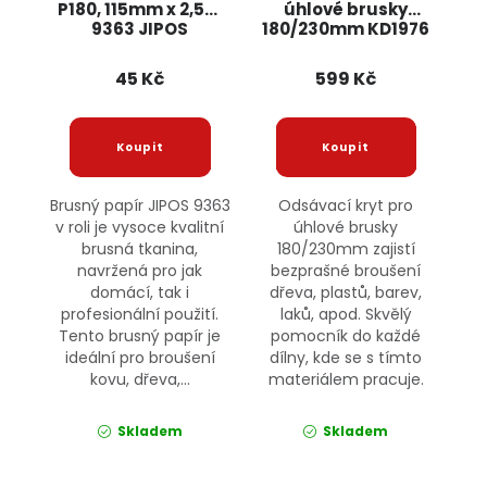
P180, 115mm x 2,5m
úhlové brusky
9363 JIPOS
180/230mm KD1976
KRAFT&DELE
45 Kč
599 Kč
Brusný papír JIPOS 9363
Odsávací kryt pro
v roli je vysoce kvalitní
úhlové brusky
brusná tkanina,
180/230mm zajistí
navržená pro jak
bezprašné broušení
domácí, tak i
dřeva, plastů, barev,
profesionální použití.
laků, apod. Skvělý
Tento brusný papír je
pomocník do každé
ideální pro broušení
dílny, kde se s tímto
kovu, dřeva,...
materiálem pracuje.
Skladem
Skladem