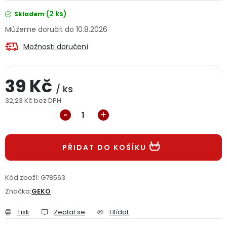
Jaký je aktuální stav mé objednávky?
(2 ks)
Skladem
10.8.2026
Velkoobchodní spolupráce (B2B)
Prodejna nářadí
Možnosti doručení
Servis nářadí
Hodnocení obchodu
39 Kč
/ ks
Doprava a platba
Váš zákaznický účet
Kontakt
32,23 Kč bez DPH
Měrná cena:
PODPORA
PŘIDAT DO KOŠÍKU
Reklamační formulář
Odstoupení ve lhůtě 14 dní
Obchodní podmínky
Reklamační řád
Kód zboží:
G78563
Značka:
GEKO
Podmínky ochrany osobních údajů
Tisk
Zeptat se
Hlídat