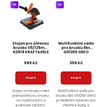
TIP
TIP
Stojan pro úhlovou
Multifunkční sada
brusku 115/125mm
pro brusku 6ks
KD519 KRAFT&DELE
G01256 GEKO
599 Kč
359 Kč
Stojan na brusky mění
Multifunkční sada pro
jednoúčelovou brusku
brusku 6ks G01256 GEKO
na multifunkční a
je ideálním řešením pro
praktické zařízení.
všechny kutily a