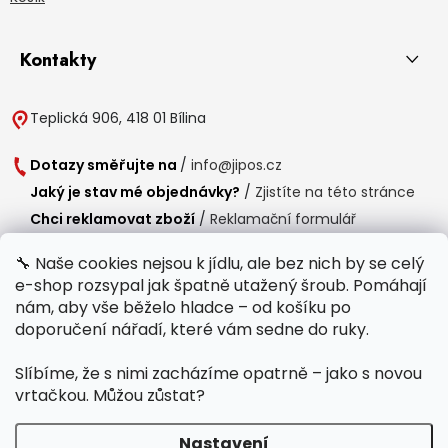
Kontakty
Teplická 906, 418 01 Bílina
Dotazy směřujte na
/
info@jipos.cz
Jaký je stav mé objednávky?
/
Zjistíte na této stránce
Chci reklamovat zboží
/
Reklamační formulář
Chci vrátit zboží do 14 dní
/
Formulář pro vrácení zboží
🔧 Naše cookies nejsou k jídlu, ale bez nich by se celý
e-shop rozsypal jak špatně utažený šroub. Pomáhají
Provozní doba
nám, aby vše běželo hladce – od košíku po
Po-Čt /
8:00 - 15:00
doporučení nářadí, které vám sedne do ruky.
Pá /
7:30 - 14:30
Slíbíme, že s nimi zacházíme opatrně – jako s novou
Polední přestávka /
11:00 - 11:30
vrtačkou. Můžou zůstat?
Nastavení