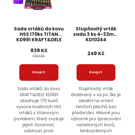
Sada vrtáků do kovu
Stupňovitý vrták
HSS 170ks TITAN
sada 3 ks 4-32mm
KD991 KRAFT&DELE
KD10244
KRAFT&DELE
839 Kč
249 Kč
999 Kč
Sada vrtáků do kovu
Stupňovitý vrták
KRAFT&DELE KD991
dodávaný v sa po 3ks je
obsahuje 170 kusů
ideální na vrtání
vysoce kvalitních HSS
tenčích plechů bez
vrtáků s titanovým
předvrtání. Hlavně jsou
povlakem, který zvyšuje
výborné pro zpracování
jejich životnost,
neželezných kovů,
odolnost proti
tenkostěnných