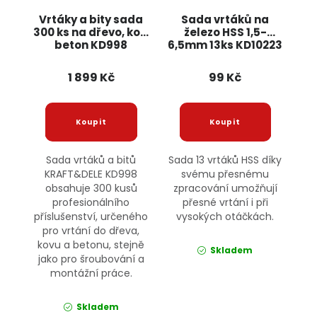
Vrtáky a bity sada
Sada vrtáků na
300 ks na dřevo, kov,
železo HSS 1,5-
beton KD998
6,5mm 13ks KD10223
KRAFT&DELE
KRAFT&DELE
1 899 Kč
99 Kč
Sada vrtáků a bitů
Sada 13 vrtáků HSS díky
KRAFT&DELE KD998
svému přesnému
obsahuje 300 kusů
zpracování umožňují
profesionálního
přesné vrtání i při
příslušenství, určeného
vysokých otáčkách.
pro vrtání do dřeva,
kovu a betonu, stejně
Skladem
jako pro šroubování a
montážní práce.
Skladem