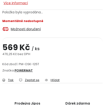
Více informací
Jaký je aktuální stav mé objednávky?
Položka byla vyprodána…
Velkoobchodní spolupráce (B2B)
Prodejna nářadí
Momentálně nedostupné
Možnosti doručení
Servis nářadí
Hodnocení obchodu
Doprava a platba
Váš zákaznický účet
Kontakt
569 Kč
/ ks
470,25 Kč bez DPH
PODPORA
Měrná cena:
Kód zboží:
PM-OSK-125T
Reklamační formulář
Odstoupení ve lhůtě 14 dní
Značka:
POWERMAT
Tisk
Zeptat se
Hlídat
Obchodní podmínky
Reklamační řád
Podmínky ochrany osobních údajů
Prodejna Jipos
Dárek zdarma