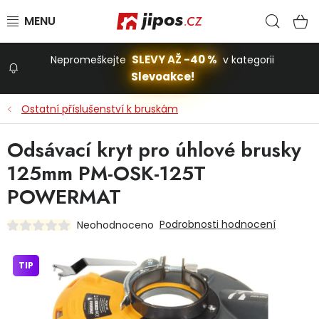
Přejít na obsah
Hled
N
SLEVY AŽ -40 %
Nepromeškejte
v kategorii
Slevoakce!
Slevoakce
Ostatní příslušenství k bruskám
Zahrada
Odsávací kryt pro úhlové brusky
125mm PM-OSK-125T
Stavba a dům
POWERMAT
Podrobnosti hodnocení
Neohodnoceno
Dílna
TIP
Domácnost