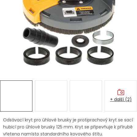
Dětská hřiště
Autodoplňky
Vánoce
Ochranné pomůcky
Fotovoltaika
Výprodej
+ další (2)
Značky
Odsávací kryt pro úhlové brusky je protiprachový kryt se sací
hubicí pro úhlové brusky 125 mm. Kryt se připevňuje k přírubě
vřetena namísto standardního kovového štítu.