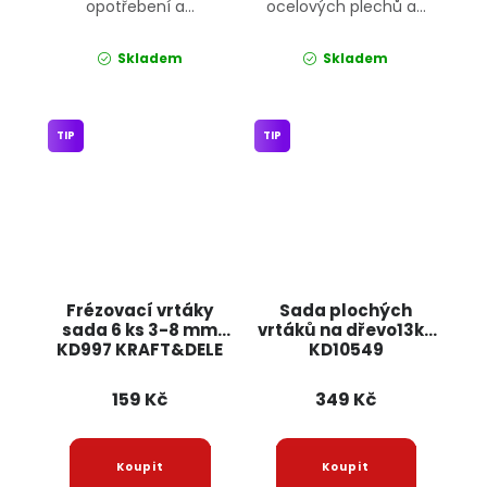
opotřebení a...
ocelových plechů a...
Skladem
Skladem
TIP
TIP
Frézovací vrtáky
Sada plochých
sada 6 ks 3-8 mm
vrtáků na dřevo13ks
KD997 KRAFT&DELE
KD10549
KRAFT&DELE
159 Kč
349 Kč