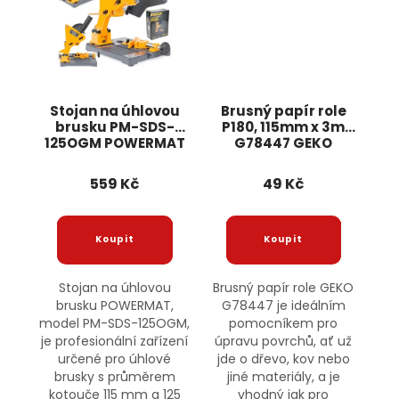
Stojan na úhlovou
Brusný papír role
brusku PM-SDS-
P180, 115mm x 3m
125OGM POWERMAT
G78447 GEKO
559 Kč
49 Kč
Stojan na úhlovou
Brusný papír role GEKO
brusku POWERMAT,
G78447 je ideálním
model PM-SDS-125OGM,
pomocníkem pro
je profesionální zařízení
úpravu povrchů, ať už
určené pro úhlové
jde o dřevo, kov nebo
brusky s průměrem
jiné materiály, a je
kotouče 115 mm a 125
vhodný jak pro