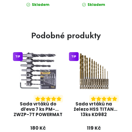
Skladem
Skladem
Podobné produkty
TIP
TIP
Sada vrtáků do
Sada vrtáků na
dřeva 7 ks PM-
železo HSS TITAN
ZWZP-7T POWERMAT
13ks KD982
KRAFT&DELE
180 Kč
119 Kč