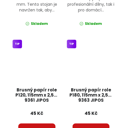
mm. Tento stojan je
profesionální dílny, tak i
navržen tak, aby...
pro domácí...
Skladem
Skladem
TIP
TIP
Brusný papír role
Brusný papír role
P120, 115mm x 2,5m
P180, 115mm x 2,5m
9361 JIPOS
9363 JIPOS
45 Kč
45 Kč