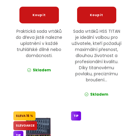
Praktická sada vrtáků
Sada vrtáků HSS TITAN
do dřeva jistě nalezne
je ideální volbou pro
uplatnění v každé
uživatele, kteří požadují
truhlářské dílně nebo
maximální přesnost,
domácnosti.
dlouhou životnost a
profesionální kvalitu.
Díky titanovému
Skladem
povlaku, preciznímu
broušení...
Skladem
16 %
TIP
SLEVOAKCE
TIP