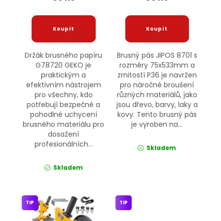
Držák brusného papíru
Brusný pás JIPOS 8701 s
G78720 GEKO je
rozměry 75x533mm a
praktickým a
zrnitostí P36 je navržen
efektivním nástrojem
pro náročné broušení
pro všechny, kdo
různých materiálů, jako
potřebují bezpečné a
jsou dřevo, barvy, laky a
pohodlné uchycení
kovy. Tento brusný pás
brusného materiálu pro
je vyroben na...
dosažení
profesionálních...
Skladem
Skladem
TIP
TIP