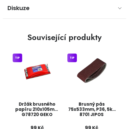
Diskuze
Související produkty
TIP
TIP
Držák brusného
Brusný pás
papíru 210x105mm
75x533mm, P36, 5ks
G78720 GEKO
8701 JIPOS
99 Kč
99 Kč