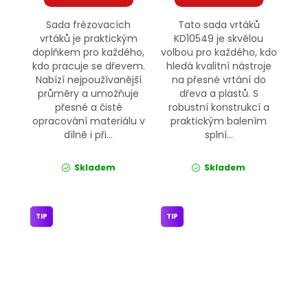
Sada frézovacích
Tato sada vrtáků
vrtáků je praktickým
KD10549 je skvělou
doplňkem pro každého,
volbou pro každého, kdo
kdo pracuje se dřevem.
hledá kvalitní nástroje
Nabízí nejpoužívanější
na přesné vrtání do
průměry a umožňuje
dřeva a plastů. S
přesné a čisté
robustní konstrukcí a
opracování materiálu v
praktickým balením
dílně i při...
splní...
Skladem
Skladem
TIP
TIP