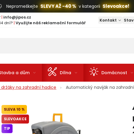
SLEVY AŽ -40 %
Slevoakce!
Nepromeškejte
v kategorii
?
|
info@jipos.cz
Kontakt
Stav
14 dní?
|
Využijte náš reklamační formulář
Stavba a dům
Dílna
Domácnost
y, držáky na zahradní hadice
Automatický naviják na zahradn
10 %
SLEVOAKCE
TIP