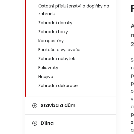
Ostatní příslušenství a doplňky na
zahradu
Zahradní domky
A
Zahradní boxy
n
Kompostéry
Foukače a vysavače
Zahradní nábytek
S
n
Foliovníky
p
Hnojiva
p
Zahradní dekorace
o
v
Stavba a dům
a
p
z
Dílna
a