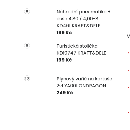
Náhradní pneumatika +
duše 4,80 / 4,00-8
KD461 KRAFT&DELE
199 Kč
V
Turistická stolička
KD10747 KRAFT&DELE
199 Kč
Plynový vařič na kartuše
2v1 YA001 ONDRAGON
249 Kč