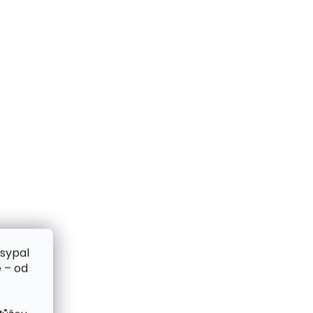
zsypal
 – od