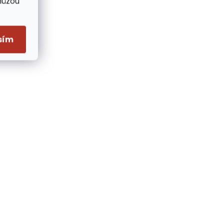
Můžou
sím