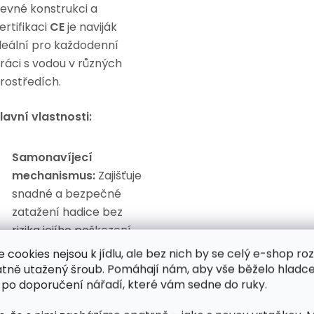
evné konstrukci a
ertifikaci
CE
je naviják
deální pro každodenní
ráci s vodou v různých
rostředích.
lavní vlastnosti:
Samonavíjecí
mechanismus:
Zajišťuje
snadné a bezpečné
zatažení hadice bez
rizika jejího poškození.
e cookies nejsou k jídlu, ale bez nich by se celý e-shop ro
Pomalé zatažení:
atně utažený šroub. Pomáhají nám, aby vše běželo hladce
Zabraňuje náhlému
 po doporučení nářadí, které vám sedne do ruky.
nárazu při navíjení, což
prodlužuje životnost