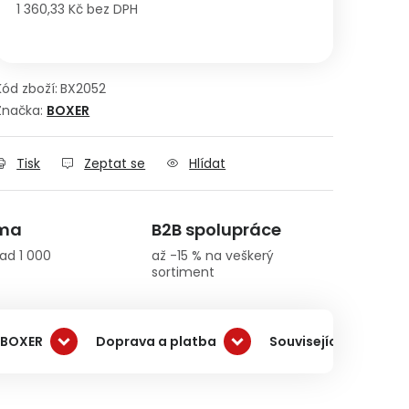
1 360,33 Kč bez DPH
Měrná cena:
Kód zboží:
BX2052
Značka:
BOXER
Tisk
Zeptat se
Hlídat
rma
B2B spolupráce
ad 1 000
až -15 % na veškerý
sortiment
 BOXER
Doprava a platba
Související produkty