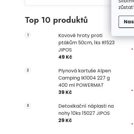
Slíbím
zůstat
Top 10 produktů
Nas
Kovové hroty proti
ptákům 50cm, 1ks R1523
JIPOS
49 Kč
Plynová kartuše Alpen
Camping IK1004 227 g
400 ml POWERMAT
39 Kč
Detoxikační náplasti na
nohy 10ks 15027 JIPOS
29 Kč