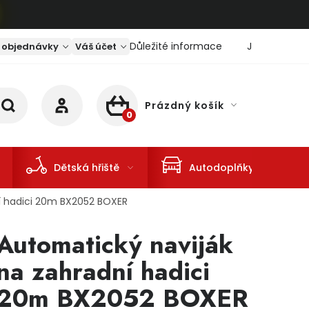
Důležité informace
Jaký je aktu
 objednávky
Váš účet
Prázdný košík
NÁKUPNÍ KOŠÍK
Dětská hřiště
Autodoplňky
í hadici 20m BX2052 BOXER
Automatický naviják
na zahradní hadici
20m BX2052 BOXER