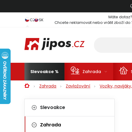
Přejít na obsah
Máte dotaz
CZ
SK
Chcete reklamovat nebo vrátit zboží do 
Slevoakce
Zahrada
Domů
Zahrada
Zavlažování
Vozíky, naviják
Postranní panel
Kategorie
Přeskočit kategorie
Slevoakce
Zahrada