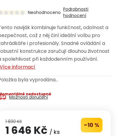
Podrobnosti
Neohodnoceno
hodnocení
Tento naviják kombinuje funkčnost, odolnost a
bezpečnost, což z něj činí ideální volbu pro
zahrádkáře i profesionály. Snadné ovládání a
robustní konstrukce zaručují dlouhou životnost
a spolehlivost při každodenním používání.
Více informací
Položka byla vyprodána…
Momentálně nedostupné
Možnosti doručení
1 830 Kč
–10 %
1 646 Kč
/ ks