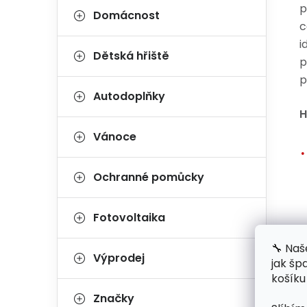
p
Domácnost
c
i
Dětská hřiště
p
p
Autodoplňky
H
Vánoce
Ochranné pomůcky
Fotovoltaika
🔧 Naš
Výprodej
jak šp
košíku
Značky