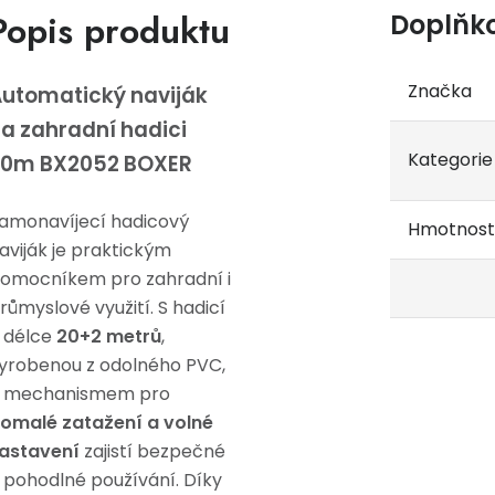
Popis produktu
Doplňk
Značka
utomatický naviják
a zahradní hadici
Kategorie
20m BX2052 BOXER
amonavíjecí hadicový
Hmotnost
aviják je praktickým
omocníkem pro zahradní i
růmyslové využití. S hadicí
 délce
20+2 metrů
,
yrobenou z odolného PVC,
 mechanismem pro
omalé zatažení a volné
astavení
zajistí bezpečné
 pohodlné používání. Díky