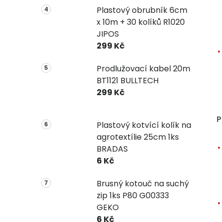
Plastový obrubník 6cm
x 10m + 30 kolíků R1020
JIPOS
299 Kč
Prodlužovací kabel 20m
BT1121 BULLTECH
299 Kč
P
Plastový kotvící kolík na
agrotextílie 25cm 1ks
BRADAS
6 Kč
Brusný kotouč na suchý
zip 1ks P80 G00333
GEKO
6 Kč