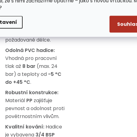
e, že s nimi zacházíme opatrně – jako s novou vrtačkou. 
hadice i navijáku.
?
Volné zastavení:
tavení
Umožňuje pohodlné
Souhla
zastavení hadice v
požadované délce.
Odolná PVC hadice:
Vhodná pro pracovní
tlak až
8 bar
(max. 24
bar) a teploty od
-5 °C
do +45 °C
.
Robustní konstrukce:
Materiál
PP
zajišťuje
pevnost a odolnost proti
povětrnostním vlivům.
Kvalitní kování:
Hadice
je vybavena
3/4 BSP