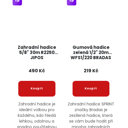
TIP
TIP
Zahradní hadice
Gumová hadice
5/8" 30m R2250
zelená 1/2" 20m
JIPOS
WFS1/220 BRADAS
490 Kč
219 Kč
Zahradní hadice je
Zahradní hadice SPRINT
ideální volbou pro
značky Bradas je
každého, kdo hledá
zesílená hadice, která
lehkou, odolnou a
se vám bude hodit při
snadno použitelnou
mnoha zahradních