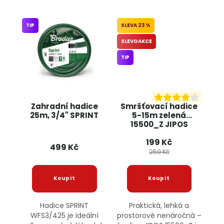
TIP
23 %
SLEVOAKCE
TIP
Zahradní hadice
Smršťovací hadice
25m, 3/4" SPRINT
5-15m zelená
15500_Z JIPOS
199 Kč
499 Kč
259 Kč
Hadice SPRINT
Praktická, lehká a
WFS3/425 je ideální
prostorově nenáročná –