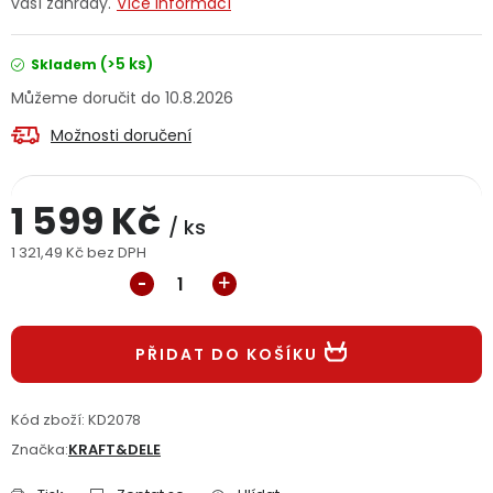
vaší zahrady.
Více informací
Jaký je aktuální stav mé objednávky?
(>5 ks)
Skladem
Velkoobchodní spolupráce (B2B)
Prodejna nářadí
10.8.2026
Možnosti doručení
Servis nářadí
Hodnocení obchodu
Doprava a platba
Váš zákaznický účet
Kontakt
1 599 Kč
/ ks
1 321,49 Kč bez DPH
PODPORA
Měrná cena:
Reklamační formulář
Odstoupení ve lhůtě 14 dní
PŘIDAT DO KOŠÍKU
Obchodní podmínky
Reklamační řád
Kód zboží:
KD2078
Podmínky ochrany osobních údajů
Značka:
KRAFT&DELE