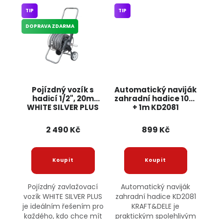
TIP
TIP
DOPRAVA ZDARMA
Pojízdný vozík s
Automatický naviják
hadicí 1/2", 20m
zahradní hadice 10m
WHITE SILVER PLUS
+ 1m KD2081
KRAFT&DELE
2 490 Kč
899 Kč
Pojízdný zavlažovací
Automatický naviják
vozík WHITE SILVER PLUS
zahradní hadice KD2081
je ideálním řešením pro
KRAFT&DELE je
každého, kdo chce mít
praktickým spolehlivým