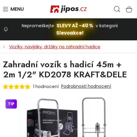
Přejít na obsah
Hled
N
SLEVY AŽ -40 %
Nepromeškejte
v kategorii
Slevoakce!
Slevoakce
Vozíky, navijáky, držáky na zahradní hadice
Zahrada
Zahradní vozík s hadicí 45m +
2m 1/2" KD2078 KRAFT&DELE
Stavba a dům
Podrobnosti hodnocení
1 hodnocení
Dílna
TIP
Domácnost