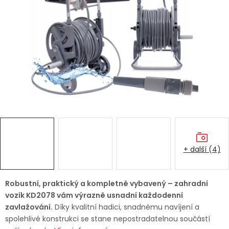
Dětská hřiště
Autodoplňky
Vánoce
Ochranné pomůcky
Fotovoltaika
+ další (4)
Výprodej
Značky
Robustní, praktický a kompletně vybavený – zahradní
vozík KD2078 vám výrazně usnadní každodenní
zavlažování.
Díky kvalitní hadici, snadnému navíjení a
spolehlivé konstrukci se stane nepostradatelnou součástí