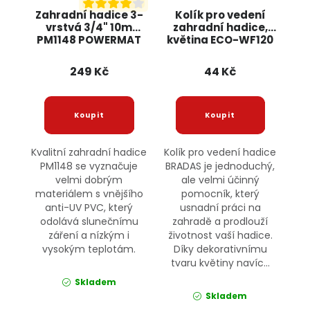
Zahradní hadice 3-
Kolík pro vedení
vrstvá 3/4" 10m
zahradní hadice,
PM1148 POWERMAT
květina ECO-WF120
BRADAS
249 Kč
44 Kč
Kvalitní zahradní hadice
Kolík pro vedení hadice
PM1148 se vyznačuje
BRADAS je jednoduchý,
velmi dobrým
ale velmi účinný
materiálem s vnějšího
pomocník, který
anti-UV PVC, který
usnadní práci na
odolává slunečnímu
zahradě a prodlouží
záření a nízkým i
životnost vaší hadice.
vysokým teplotám.
Díky dekorativnímu
tvaru květiny navíc...
Skladem
Skladem