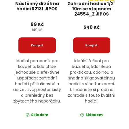
Nástěnný držák na
Zahradní hadice 1/2"
hadici R2131 JIPOS
10m se stojanem
24554_Z JIPOS
89 Kč
540 Kč
149 Kč
Ideální pomocník pro
Ideální řešení pro
každého, kdo chce
každého, kdo hledá
jednoduše a efektivně
praktickou, odolnou a
uspořádat zahradní
snadno skladovatelnou
hadici i příslušenství a
hadici s více funkcemi.
udržet svůj prostor čistý
Usnadněte si práci na
a přehledný bez
zahradě s touto kvalitní
zbytečného nepořádku.
hadicí!
Skladem
Skladem