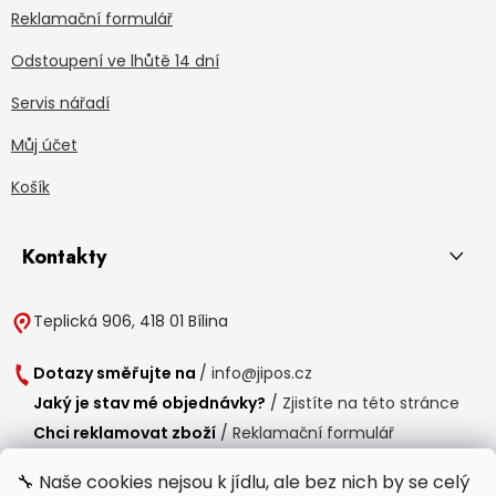
Reklamační formulář
Odstoupení ve lhůtě 14 dní
Servis nářadí
Můj účet
Košík
Kontakty
Teplická 906, 418 01 Bílina
Dotazy směřujte na
/
info@jipos.cz
Jaký je stav mé objednávky?
/
Zjistíte na této stránce
Chci reklamovat zboží
/
Reklamační formulář
Chci vrátit zboží do 14 dní
/
Formulář pro vrácení zboží
🔧 Naše cookies nejsou k jídlu, ale bez nich by se celý