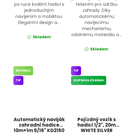
po ruce kvalitní hadici s
řešením pro údržbu
jednoduchým
zahrady. Díky
navíjením a mobilitou.
automatickému
Elegantní design a...
navíjecímu
mechanismu,
odolnému materiálu a...
Skladem
Skladem
NOVINKA
TIP
TIP
DOPRAVA ZDARMA
Automatický naviják
Pojízdný vozík s
zahradní hadice
hadicí 1/2", 20m
10m+1m 5/16" KD2150
WHITE SILVER
KRAFT&DELE