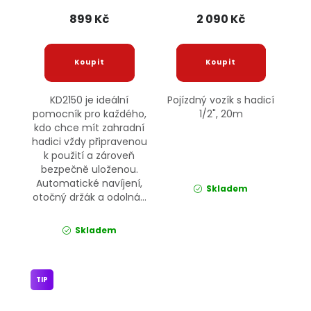
899 Kč
2 090 Kč
KD2150 je ideální
Pojízdný vozík s hadicí
pomocník pro každého,
1/2", 20m
kdo chce mít zahradní
hadici vždy připravenou
k použití a zároveň
bezpečně uloženou.
Automatické navíjení,
Skladem
otočný držák a odolná...
Skladem
TIP