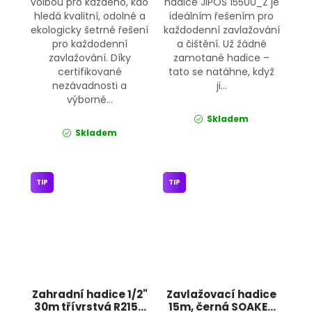
volbou pro každého, kdo
hadice JIPOS 15500_Z je
hledá kvalitní, odolné a
ideálním řešením pro
ekologicky šetrné řešení
každodenní zavlažování
pro každodenní
a čištění. Už žádné
zavlažování. Díky
zamotané hadice –
certifikované
tato se natáhne, když
nezávadnosti a
ji...
výborné...
Skladem
Skladem
TIP
TIP
Zahradní hadice 1/2"
Zavlažovací hadice
30m třívrstvá R2159
15m, černá SOAKER