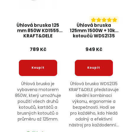
Úhlová bruska 125
Úhlová bruska
mm 850W KD1555
125mm 1500W + 10ks
KRAFT&DELE
kotoučů WDS2135
KRAFT&DELE
789 Kč
949 Kč
Úhlová bruska je
Úhlová bruska WDS2135
vybavena motorem
KRAFT&DELE představuje
850W, který umožňuje
ideální kombinaci
použití všech druhů
výkonu, ergonomie a
kotoučů, kartáčů a
bezpečnosti. Hodí se
brusných kotoučů o
pro každého, kdo hledá
průměru až 125mm.
odolný a efektivní
nástroj pro každodenní...