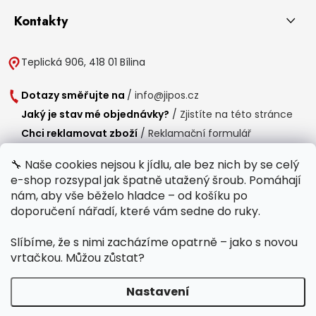
Kontakty
Teplická 906, 418 01 Bílina
Dotazy směřujte na
/
info@jipos.cz
Jaký je stav mé objednávky?
/
Zjistíte na této stránce
Chci reklamovat zboží
/
Reklamační formulář
Chci vrátit zboží do 14 dní
/
Formulář pro vrácení zboží
🔧 Naše cookies nejsou k jídlu, ale bez nich by se celý
e-shop rozsypal jak špatně utažený šroub. Pomáhají
Provozní doba
nám, aby vše běželo hladce – od košíku po
Po-Čt /
8:00 - 15:00
doporučení nářadí, které vám sedne do ruky.
Pá /
7:30 - 14:30
Slíbíme, že s nimi zacházíme opatrně – jako s novou
Polední přestávka /
11:00 - 11:30
vrtačkou. Můžou zůstat?
Nastavení
Copyright 2026
Jipos.cz
. Všechna práva vyhrazena.
Upravit nastavení