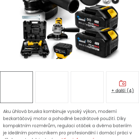
Dětská hřiště
Autodoplňky
Vánoce
Ochranné pomůcky
Fotovoltaika
+ další (4)
Výprodej
Značky
Aku úhlová bruska kombinuje vysoký výkon, moderní
bezkartáčový motor a pohodlné bezdrátové použití. Díky
kompaktním rozměrům, regulaci otáček a dvěma bateriím
je ideálním pomocníkem pro profesionální i domácí práci v