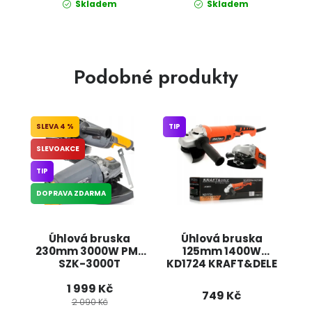
Skladem
Skladem
Podobné produkty
4 %
TIP
SLEVOAKCE
TIP
DOPRAVA ZDARMA
Úhlová bruska
Úhlová bruska
230mm 3000W PM-
125mm 1400W
SZK-3000T
KD1724 KRAFT&DELE
POWERMAT
1 999 Kč
749 Kč
2 090 Kč