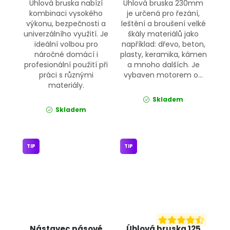
Úhlová bruska nabízí
Úhlová bruska 230mm
kombinaci vysokého
je určená pro řezání,
výkonu, bezpečnosti a
leštění a broušení velké
univerzálního využití. Je
škály materiálů jako
ideální volbou pro
například: dřevo, beton,
náročné domácí i
plasty, keramika, kámen
profesionální použití při
a mnoho dalších. Je
práci s různými
vybaven motorem o...
materiály.
Skladem
Skladem
TIP
TIP
Nástavec pásové
Úhlová bruska 125