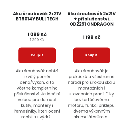
Aku šroubovák 2x21V
Aku šroubovák 2x21V
BT5014Y BULLTECH
+ příslušenství
OD2251 ONDRAGON
1 099 Kč
1 199 Kč
1 299 Kč
Aku šroubovák nabízí
Aku šroubovák je
skvělý poměr
praktické a všestranné
cena/výkon, a to
nářadí pro širokou škálu
včetně kompletního
montážních i
příslušenství. Je ideální
stavebních prací. Díky
volbou pro domácí
bezkartáčovému
kutily, montéry i
motoru, funkci příklepu,
řemeslníky, kteří ocení
dvěma výkonným
mobilitu, výdrž...
akumulátorům a...