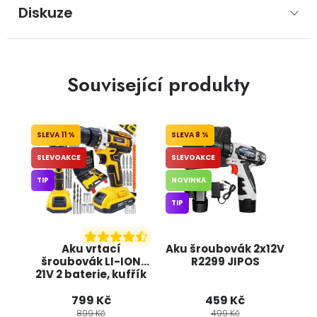
Diskuze
Související produkty
11 %
8 %
SLEVOAKCE
SLEVOAKCE
TIP
NOVINKA
TIP
Aku vrtací
Aku šroubovák 2x12V
šroubovák LI-ION
R2299 JIPOS
21V 2 baterie, kufřík
+ příslušenství
799 Kč
459 Kč
OD9010 ONDRAGON
899 Kč
499 Kč