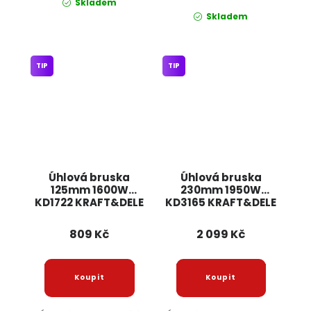
Skladem
Skladem
TIP
TIP
Úhlová bruska
Úhlová bruska
125mm 1600W
230mm 1950W
KD1722 KRAFT&DELE
KD3165 KRAFT&DELE
809 Kč
2 099 Kč