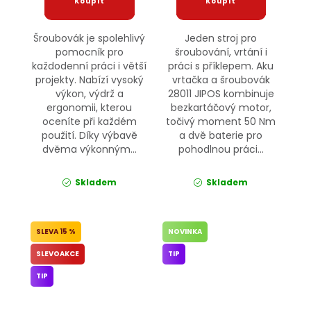
Šroubovák je spolehlivý
Jeden stroj pro
pomocník pro
šroubování, vrtání i
každodenní práci i větší
práci s příklepem. Aku
projekty. Nabízí vysoký
vrtačka a šroubovák
výkon, výdrž a
28011 JIPOS kombinuje
ergonomii, kterou
bezkartáčový motor,
oceníte při každém
točivý moment 50 Nm
použití. Díky výbavě
a dvě baterie pro
dvěma výkonným...
pohodlnou práci...
Skladem
Skladem
15 %
NOVINKA
SLEVOAKCE
TIP
TIP