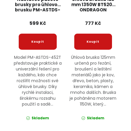
brusky pro úhlovou
mm 1350W BT5205
brusku PM-ASTDS-
ONDRAGON
452T POWERMAT
599 Kč
777 Kč
Model PM-ASTDS-452T
Úhlová bruska 125mm
představuje praktické a
určená pro řezání,
univerzální řešení pro
broušení a leštění
každého, kdo chce
materiálů jako je kov,
rozšířit možnosti své
dřevo, beton, plasty,
úhlové brusky. Díky
keramika, kámen a
rychlé instalaci,
mnoho dalších. Bruska
širokému rozsahu
je poháněna motorem
použití a sadě...
1150W, který...
Skladem
Skladem