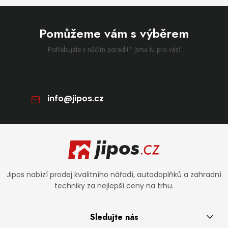
Pomůžeme vám s výběrem
Potřebujete s něčím poradit? Jsme tu pro vás!
info
@
jipos.cz
Zápatí
Jipos nabízí prodej kvalitního nářadí, autodoplňků a zahradní
techniky za nejlepší ceny na trhu.
Sledujte nás