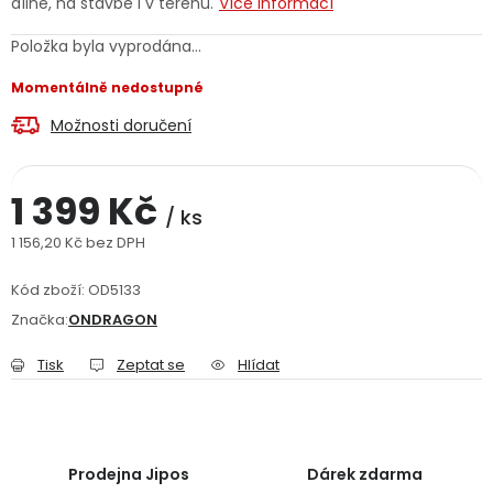
dílně, na stavbě i v terénu.
Více informací
Jaký je aktuální stav mé objednávky?
Položka byla vyprodána…
Velkoobchodní spolupráce (B2B)
Prodejna nářadí
Momentálně nedostupné
Možnosti doručení
Servis nářadí
Hodnocení obchodu
Doprava a platba
Váš zákaznický účet
Kontakt
1 399 Kč
/ ks
1 156,20 Kč bez DPH
PODPORA
Měrná cena:
Kód zboží:
OD5133
Značka:
ONDRAGON
Reklamační formulář
Odstoupení ve lhůtě 14 dní
Tisk
Zeptat se
Hlídat
Obchodní podmínky
Reklamační řád
Podmínky ochrany osobních údajů
Prodejna Jipos
Dárek zdarma