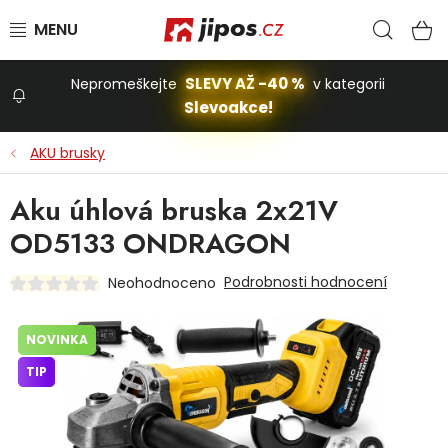
Přejít na obsah
Hled
N
SLEVY AŽ -40 %
Nepromeškejte
v kategorii
Slevoakce!
Slevoakce
AKU brusky
Zahrada
Aku úhlová bruska 2x21V
OD5133 ONDRAGON
Stavba a dům
Podrobnosti hodnocení
Neohodnoceno
Dílna
NOVINKA
TIP
Domácnost