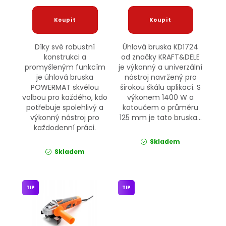
Díky své robustní
Úhlová bruska KD1724
konstrukci a
od značky KRAFT&DELE
promyšleným funkcím
je výkonný a univerzální
je úhlová bruska
nástroj navržený pro
POWERMAT skvělou
širokou škálu aplikací. S
volbou pro každého, kdo
výkonem 1400 W a
potřebuje spolehlivý a
kotoučem o průměru
výkonný nástroj pro
125 mm je tato bruska...
každodenní práci.
Skladem
Skladem
TIP
TIP