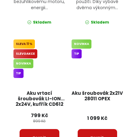
bezuhlíkovému motoru,
použití. Díky výbavě
energii...
dvěma výkonným...
Skladem
Skladem
11 %
NOVINKA
SLEVOAKCE
TIP
NOVINKA
TIP
Aku vrtací
Aku šroubovák 2x21V
šroubovák LI-ION
28011 OPEX
2x24V, kufřík CD612
BULLTECH
799 Kč
1 099 Kč
899 Kč