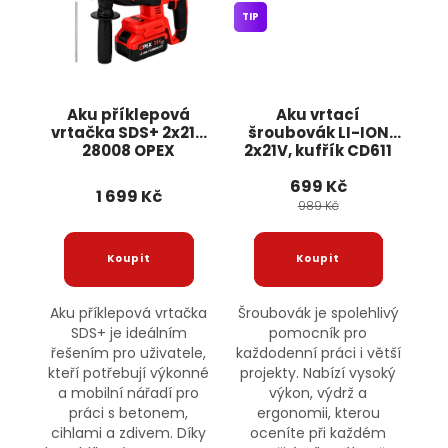
TIP
Aku příklepová
Aku vrtací
vrtačka SDS+ 2x21V
šroubovák LI-ION
28008 OPEX
2x21V, kufřík CD611
BULLTECH
699 Kč
1 699 Kč
989 Kč
Aku příklepová vrtačka
Šroubovák je spolehlivý
SDS+ je ideálním
pomocník pro
řešením pro uživatele,
každodenní práci i větší
kteří potřebují výkonné
projekty. Nabízí vysoký
a mobilní nářadí pro
výkon, výdrž a
práci s betonem,
ergonomii, kterou
cihlami a zdivem. Díky
oceníte při každém