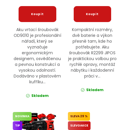
Aku vrtací šroubovák
Kompaktní rozměry,
OD9010 je profesionální
dvě baterie a výkon
nářadí, který se
přesně tam, kde ho
vyznačuje
potřebujete. Aku
ergonomickým
šroubovák R2299 JIPOS
designem, osvědčenou
je praktickou volbou pro
a pevnou konstrukcí a
rychlé opravy, montáž
vysokou odolností.
nábytku i každodenní
Dodáváno v plastovém
práci v...
kufříku...
Skladem
Skladem
NOVINKA
29 %
TIP
SLEVOAKCE