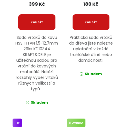
KRAFT&DELE
399 Kč
180 Kč
Sada vrtáků do kovu
Praktická sada vrtáků
HSS TITAN 1,5-12,7mm
do dřeva jistě nalezne
29ks KD10344
uplatnění v každé
KRAFT&DELE je
truhlářské dílně nebo
užitečnou sadou pro
domácnosti.
vrtání do kovových
materiálů. Nabízí
Skladem
rozsáhlý výběr vrtáků
různých velikostí a
typů...
Skladem
TIP
NOVINKA