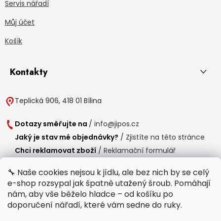
Servis nářadí
Můj účet
Košík
Kontakty
Teplická 906, 418 01 Bílina
Dotazy směřujte na
/
info@jipos.cz
Jaký je stav mé objednávky?
/
Zjistíte na této stránce
Chci reklamovat zboží
/
Reklamační formulář
Chci vrátit zboží do 14 dní
/
Formulář pro vrácení zboží
🔧 Naše cookies nejsou k jídlu, ale bez nich by se celý
e-shop rozsypal jak špatně utažený šroub. Pomáhají
Provozní doba
nám, aby vše běželo hladce – od košíku po
Po-Čt /
8:00 - 15:00
doporučení nářadí, které vám sedne do ruky.
Pá /
7:30 - 14:30