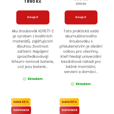
1 890 Kč
999 Kč
Aku šroubovák KD1671-Z
Tato praktická sada
je vyroben z kvalitních
akumulátorového
materiálů, zajišťujících
šroubováku s
dlouhou životnost
příslušenstvím je ideální
zařízení. Napájení
volbou pro všechny,
zprostředkovávají
kteří hledají univerzální
lithium-iontové baterie,
bezdrátové nářadí pro
což jsou baterie...
běžné montážní,
servisní a domácí...
Skladem
Skladem
20 %
50 %
SLEVOAKCE
SLEVOAKCE