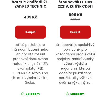
baterie k nářadí 21V
šroubovák LI-ION
2Ah RED TECHNIC
2x21V, kufřík CD611
BULLTECH
699 Kč
439 Kč
989 Kč
Ať už potřebujete
Šroubovák je spolehlivý
náhradní baterii nebo
pomocník pro
jen chcete rozšířit
každodenní práci i větší
pracovní dobu svého
projekty. Nabízí vysoký
nářadí – originální 21V
výkon, výdrž a
akumulátor RED
ergonomii, kterou
TECHNIC je sázkou na
oceníte při každém
jistotu. Vysoká kvalita,
použití. Díky výbavě
široká...
dvěma výkonným...
Skladem
Skladem