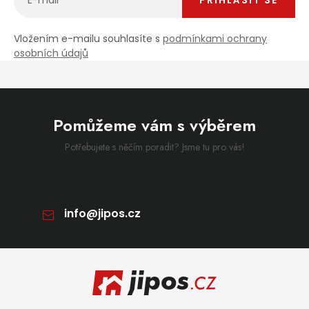
PŘIHLÁSIT SE
Vložením e-mailu souhlasíte s
podmínkami ochrany
osobních údajů
Pomůžeme vám s výběrem
Potřebujete s něčím poradit? Jsme tu pro vás!
info
@
jipos.cz
Zápatí