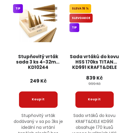
TIP
16 %
SLEVOAKCE
TIP
Stupňovitý vrták
Sada vrtáků do kovu
sada 3 ks 4-32mm
HSS 170ks TITAN
KD10244
KD991 KRAFT&DELE
KRAFT&DELE
839 Kč
249 Kč
999 Kč
Stupňovitý vrták
Sada vrtáků do kovu
dodávaný v sa po 3ks je
KRAFT&DELE KD991
ideální na vrtání
obsahuje 170 kusů