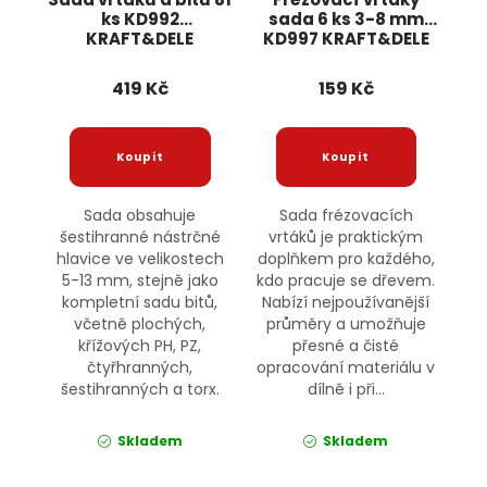
ks KD992
sada 6 ks 3-8 mm
KRAFT&DELE
KD997 KRAFT&DELE
419 Kč
159 Kč
Sada obsahuje
Sada frézovacích
šestihranné nástrčné
vrtáků je praktickým
hlavice ve velikostech
doplňkem pro každého,
5-13 mm, stejně jako
kdo pracuje se dřevem.
kompletní sadu bitů,
Nabízí nejpoužívanější
včetně plochých,
průměry a umožňuje
křížových PH, PZ,
přesné a čisté
čtyřhranných,
opracování materiálu v
šestihranných a torx.
dílně i při...
Skladem
Skladem