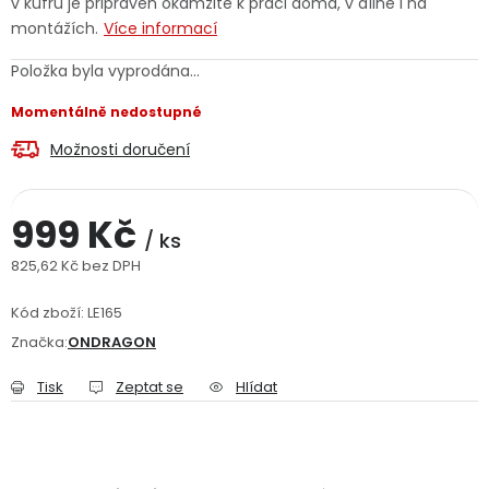
v kufru je připraven okamžitě k práci doma, v dílně i na
Jaký je aktuální stav mé objednávky?
montážích.
Více informací
Položka byla vyprodána…
Velkoobchodní spolupráce (B2B)
Prodejna nářadí
Momentálně nedostupné
Servis nářadí
Hodnocení obchodu
Možnosti doručení
Doprava a platba
Váš zákaznický účet
Kontakt
999 Kč
/ ks
PODPORA
825,62 Kč bez DPH
Měrná cena:
Kód zboží:
LE165
Reklamační formulář
Odstoupení ve lhůtě 14 dní
Značka:
ONDRAGON
Obchodní podmínky
Reklamační řád
Tisk
Zeptat se
Hlídat
Podmínky ochrany osobních údajů