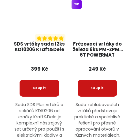
TIP
SDS vrtáky sada 12ks
Frézovací vrtáky do
KD10206 Kraft&Dele
železa 6ks PM-ZPM-
6T POWERMAT
399 Kč
249 Kč
Sada SDS Plus vrtáků a
Sada zahlubovacích
sekáčů KD10206 od
vrtáků představuje
značky Kraft&Dele je
praktické a spolehlivé
komplexní nástrojový
řešení pro přesné
set určený pro použití s
opracování otvorů v
elektrickými kladivy a
různých materiálech.