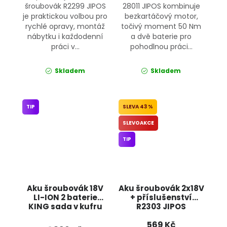
šroubovák R2299 JIPOS
28011 JIPOS kombinuje
je praktickou volbou pro
bezkartáčový motor,
rychlé opravy, montáž
točivý moment 50 Nm
nábytku i každodenní
a dvě baterie pro
práci v...
pohodlnou práci...
Skladem
Skladem
TIP
43 %
SLEVOAKCE
TIP
Aku šroubovák 18V
Aku šroubovák 2x18V
LI-ION 2 baterie
+ příslušenství
KING sada v kufru
R2303 JIPOS
KD1671-Z
569 Kč
KRAFT&DELE