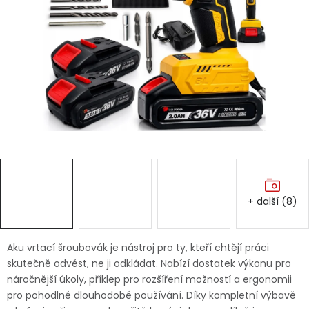
Dětská hřiště
Autodoplňky
Vánoce
Ochranné pomůcky
Fotovoltaika
+ další (8)
Výprodej
Značky
Aku vrtací šroubovák je nástroj pro ty, kteří chtějí práci
skutečně odvést, ne ji odkládat. Nabízí dostatek výkonu pro
náročnější úkoly, příklep pro rozšíření možností a ergonomii
pro pohodlné dlouhodobé používání. Díky kompletní výbavě