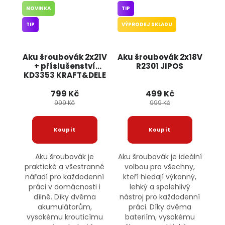
NOVINKA
TIP
TIP
VÝPRODEJ SKLADU
Aku šroubovák 2x21V
Aku šroubovák 2x18V
+ příslušenství
R2301 JIPOS
KD3353 KRAFT&DELE
799 Kč
499 Kč
999 Kč
999 Kč
Aku šroubovák je
Aku šroubovák je ideální
praktické a všestranné
volbou pro všechny,
nářadí pro každodenní
kteří hledají výkonný,
práci v domácnosti i
lehký a spolehlivý
dílně. Díky dvěma
nástroj pro každodenní
akumulátorům,
práci. Díky dvěma
vysokému krouticímu
bateriím, vysokému