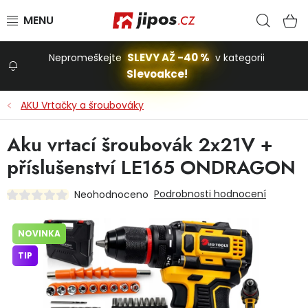
Přejít na obsah
Hled
N
SLEVY AŽ -40 %
Nepromeškejte
v kategorii
Slevoakce!
Slevoakce
AKU Vrtačky a šroubováky
Zahrada
Aku vrtací šroubovák 2x21V +
příslušenství LE165 ONDRAGON
Stavba a dům
Podrobnosti hodnocení
Neohodnoceno
Dílna
NOVINKA
TIP
Domácnost