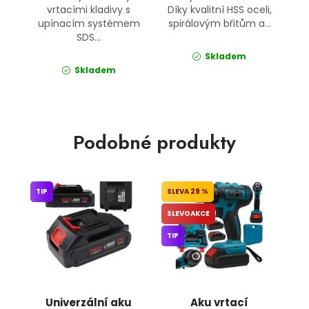
vrtacími kladivy s
Díky kvalitní HSS oceli,
upínacím systémem
spirálovým břitům a...
SDS...
Skladem
Skladem
Podobné produkty
TIP
29 %
SLEVOAKCE
TIP
Univerzální aku
Aku vrtací