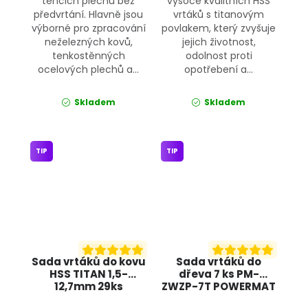
tenčích plechů bez
vysoce kvalitních HSS
předvrtání. Hlavně jsou
vrtáků s titanovým
výborné pro zpracování
povlakem, který zvyšuje
neželezných kovů,
jejich životnost,
tenkostěnných
odolnost proti
ocelových plechů a...
opotřebení a...
Skladem
Skladem
TIP
TIP
Sada vrtáků do kovu
Sada vrtáků do
HSS TITAN 1,5-
dřeva 7 ks PM-
12,7mm 29ks
ZWZP-7T POWERMAT
KD10344