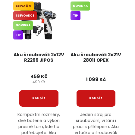
8 %
NOVINKA
SLEVOAKCE
TIP
NOVINKA
TIP
Aku šroubovák 2x12V
Aku šroubovák 2x21V
R2299 JIPOS
28011 OPEX
459 Kč
1 099 Kč
499 Kč
Kompaktní rozměry,
Jeden stroj pro
dvě baterie a výkon
šroubování, vrtání i
přesně tam, kde ho
práci s příklepem. Aku
potřebujete. Aku
vrtačka a šroubovák