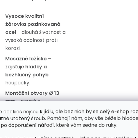
Vysoce kvalitní
žárovka pozinkovaná
ocel
– dlouhá životnost a
vysoká odolnost proti
korozi.
Mosazné ložisko
–
zajišťuje
hladký a
bezhlučný pohyb
houpačky.
Montážní otvory Ø 13
mm
– pevná a
bezpečná instalace na
e cookies nejsou k jídlu, ale bez nich by se celý e-shop ro
dřevěné nebo kovové
atně utažený šroub. Pomáhají nám, aby vše běželo hladce
 po doporučení nářadí, které vám sedne do ruky.
konstrukce.
Univerzální uchycení
–