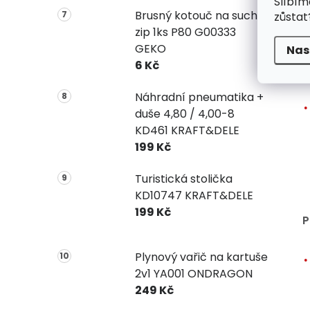
Slíbím
Brusný kotouč na suchý
zůstat
zip 1ks P80 G00333
GEKO
Nas
6 Kč
Náhradní pneumatika +
duše 4,80 / 4,00-8
KD461 KRAFT&DELE
199 Kč
Turistická stolička
KD10747 KRAFT&DELE
199 Kč
P
Plynový vařič na kartuše
2v1 YA001 ONDRAGON
249 Kč