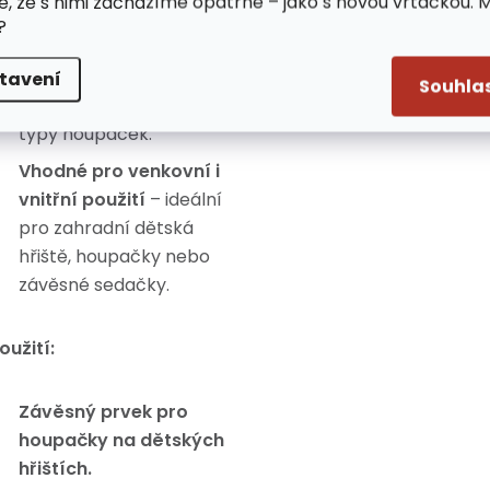
e, že s nimi zacházíme opatrně – jako s novou vrtačkou. 
otvor pro připevnění
?
lana nebo řetězu Ø 20
mm
umožňuje
tavení
Souhla
kompatibilitu s různými
typy houpaček.
Vhodné pro venkovní i
vnitřní použití
– ideální
pro zahradní dětská
hřiště, houpačky nebo
závěsné sedačky.
oužití:
Závěsný prvek pro
houpačky na dětských
hřištích.