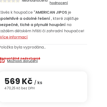
Neohodnoceno
hodnocení
Závěs k houpačce
"AMERICAN JIPOS
je
spolehlivě a odolné řešení
, které zajišťuje
bezpečné, tiché a plynulé houpání
na
každém dětském hřišti či zahradní houpačce!
Více informací
Položka byla vyprodána…
Momentálně nedostupné
Možnosti doručení
569 Kč
/ ks
470,25 Kč bez DPH
Měrná cena: