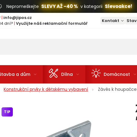
SLEVY AŽ -40 %
Slevoakce!
Nepromeškejte
v kategorii
?
|
info@jipos.cz
Kontakt
Stav
14 dní?
|
Využijte náš reklamační formulář
Stavba a dům
Dílna
Domácnost
Konstrukční prvky k dětskému vybavení
Závěs k houpačce
TIP