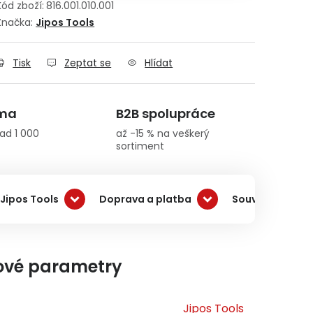
Kód zboží:
816.001.010.001
Značka:
Jipos Tools
Tisk
Zeptat se
Hlídat
rma
B2B spolupráce
ad 1 000
až -15 % na veškerý
sortiment
Jipos Tools
Doprava a platba
Související pro
ové parametry
Jipos Tools