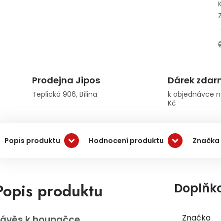
Prodejna Jipos
Dárek zda
Teplická 906, Bílina
k objednávce n
Kč
Popis produktu
Hodnocení produktu
Značka 
Popis produktu
Doplňk
Značka
ávěs k houpačce