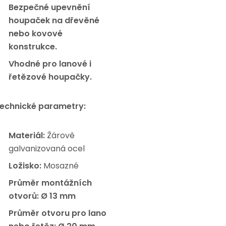
Bezpečné upevnění
houpaček na dřevěné
nebo kovové
konstrukce.
Vhodné pro lanové i
řetězové houpačky.
echnické parametry:
Materiál:
Žárově
galvanizovaná ocel
Ložisko:
Mosazné
Průměr montážních
otvorů:
Ø 13 mm
Průměr otvoru pro lano