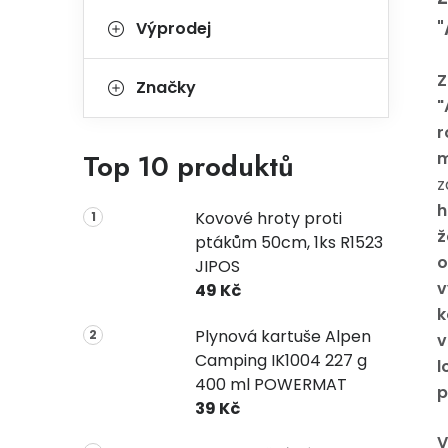
"
Výprodej
Z
Značky
"
r
Top 10 produktů
m
z
h
Kovové hroty proti
ž
ptákům 50cm, 1ks R1523
o
JIPOS
v
49 Kč
k
Plynová kartuše Alpen
v
Camping IK1004 227 g
l
400 ml POWERMAT
p
39 Kč
V