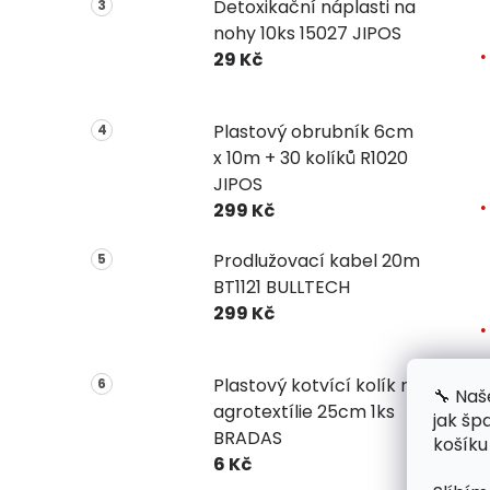
Detoxikační náplasti na
nohy 10ks 15027 JIPOS
29 Kč
Plastový obrubník 6cm
x 10m + 30 kolíků R1020
JIPOS
299 Kč
Prodlužovací kabel 20m
BT1121 BULLTECH
299 Kč
Plastový kotvící kolík na
🔧 Naš
agrotextílie 25cm 1ks
jak šp
BRADAS
košíku
6 Kč