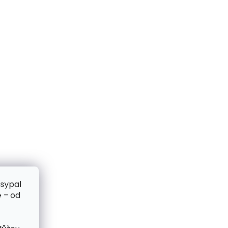
zsypal
 – od