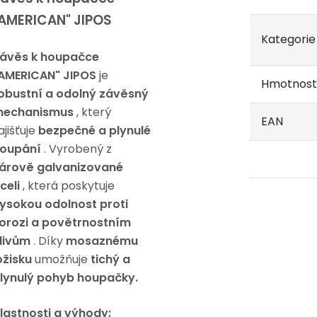
AMERICAN" JIPOS
Kategorie
ávěs k houpačce
AMERICAN" JIPOS
je
Hmotnost
obustní a odolný závěsný
echanismus
, který
EAN
ajišťuje
bezpečné a plynulé
oupání
. Vyrobený z
árově galvanizované
celi
, která poskytuje
ysokou odolnost proti
orozi a povětrnostním
livům
. Díky
mosaznému
ožisku
umožňuje
tichý a
lynulý pohyb houpačky.
lastnosti a výhody: