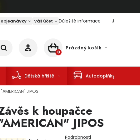
Důležité informace
Jaký je aktu
 objednávky
Váš účet
Prázdný košík
NÁKUPNÍ KOŠÍK
Dětská hřiště
Autodoplňky
 "AMERICAN" JIPOS
Závěs k houpačce
"AMERICAN" JIPOS
Podrobnosti