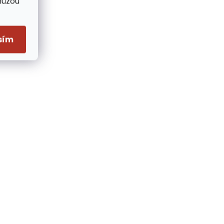
Můžou
sím