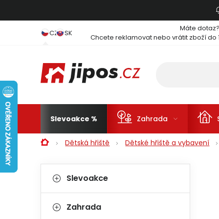
Přejít na obsah
Máte dotaz
CZ
SK
Chcete reklamovat nebo vrátit zboží do 
Slevoakce
Zahrada
Domů
Dětská hřiště
Dětské hřiště a vybavení
Postranní panel
Kategorie
Přeskočit kategorie
Slevoakce
Zahrada