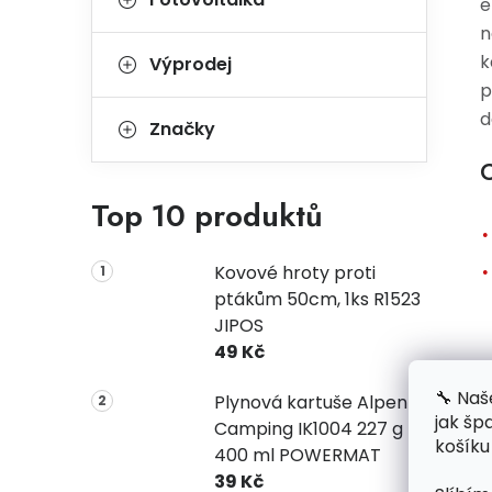
e
n
k
Výprodej
p
d
Značky
C
Top 10 produktů
Kovové hroty proti
ptákům 50cm, 1ks R1523
JIPOS
49 Kč
🔧 Naš
Plynová kartuše Alpen
jak šp
Camping IK1004 227 g
košíku
400 ml POWERMAT
39 Kč