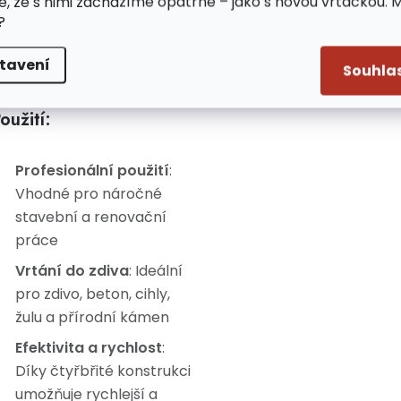
e, že s nimi zacházíme opatrně – jako s novou vrtačkou. 
?
Montáž
: SDS+ pro
snadné a rychlé
tavení
uchycení
Souhla
oužití:
Profesionální použití
:
Vhodné pro náročné
stavební a renovační
práce
Vrtání do zdiva
: Ideální
pro zdivo, beton, cihly,
žulu a přírodní kámen
Efektivita a rychlost
:
Díky čtyřbřité konstrukci
umožňuje rychlejší a