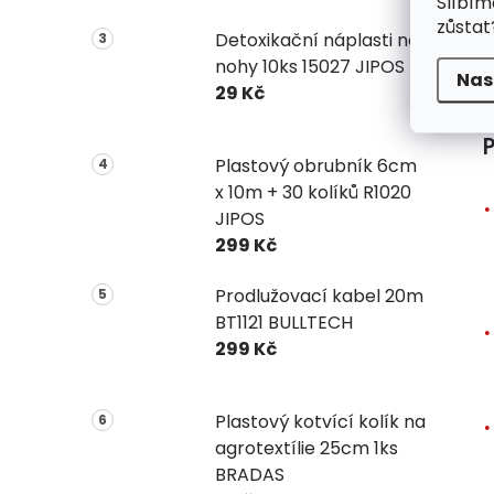
Slíbím
zůstat
Detoxikační náplasti na
nohy 10ks 15027 JIPOS
Nas
29 Kč
P
Plastový obrubník 6cm
x 10m + 30 kolíků R1020
JIPOS
299 Kč
Prodlužovací kabel 20m
BT1121 BULLTECH
299 Kč
Plastový kotvící kolík na
agrotextílie 25cm 1ks
BRADAS