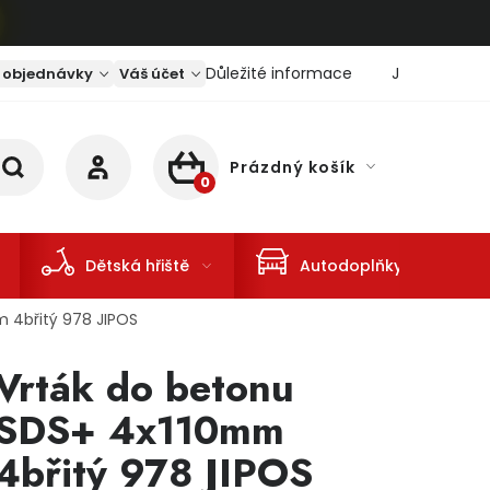
Důležité informace
Jaký je aktu
 objednávky
Váš účet
Prázdný košík
NÁKUPNÍ KOŠÍK
Dětská hřiště
Autodoplňky
 4břitý 978 JIPOS
Vrták do betonu
SDS+ 4x110mm
4břitý 978 JIPOS