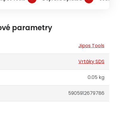
ové parametry
Jipos Tools
Vrtáky SDS
0.05 kg
5905912679786