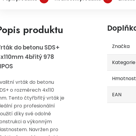
Popis produktu
Doplňk
Značka
rták do betonu SDS+
x110mm 4břitý 978
Kategorie
IPOS
Hmotnost
valitní vrták do betonu
DS+ o rozměrech 4x110
EAN
m. Tento čtyřbřitý vrták je
deální pro profesionální
oužití díky své odolné
onstrukci a výkonným
lastnostem. Navržen pro