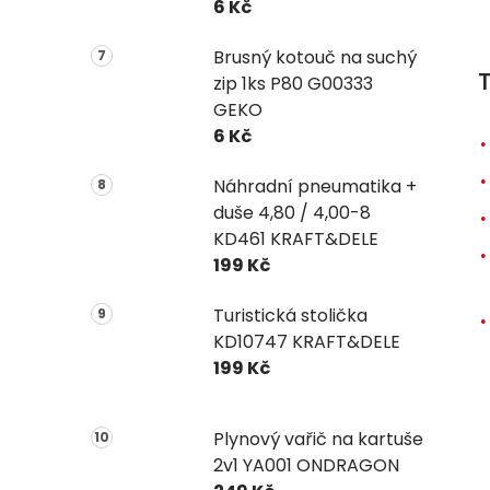
6 Kč
Brusný kotouč na suchý
T
zip 1ks P80 G00333
GEKO
6 Kč
Náhradní pneumatika +
duše 4,80 / 4,00-8
KD461 KRAFT&DELE
199 Kč
Turistická stolička
KD10747 KRAFT&DELE
199 Kč
Plynový vařič na kartuše
2v1 YA001 ONDRAGON