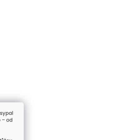
zsypal
 – od