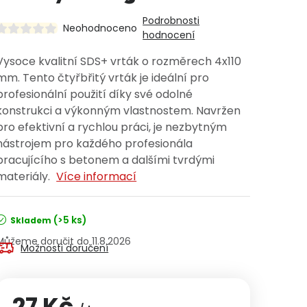
Podrobnosti
Neohodnoceno
hodnocení
Vysoce kvalitní SDS+ vrták o rozměrech 4x110
mm. Tento čtyřbřitý vrták je ideální pro
profesionální použití díky své odolné
konstrukci a výkonným vlastnostem. Navržen
pro efektivní a rychlou práci, je nezbytným
nástrojem pro každého profesionála
pracujícího s betonem a dalšími tvrdými
materiály.
Více informací
(>5 ks)
Skladem
11.8.2026
Možnosti doručení
27 Kč