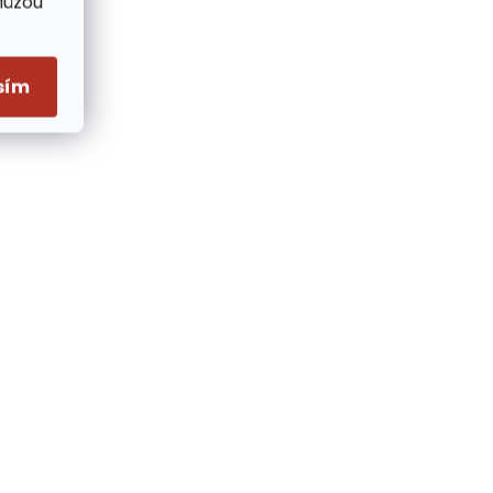
Můžou
sím