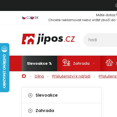
Přejít na obsah
Máte dotaz
CZ
SK
Chcete reklamovat nebo vrátit zboží do 
Slevoakce
Zahrada
Domů
Dílna
Příslušenství k nářadí
Příslušen
Postranní panel
Kategorie
Přeskočit kategorie
Slevoakce
Zahrada