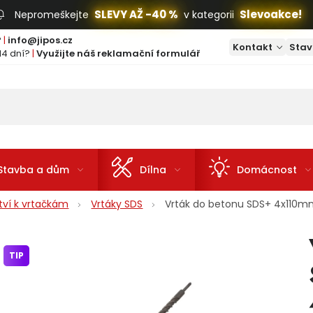
SLEVY AŽ -40 %
Slevoakce!
Nepromeškejte
v kategorii
?
|
info@jipos.cz
Kontakt
Stav
14 dní?
|
Využijte náš reklamační formulář
Stavba a dům
Dílna
Domácnost
ství k vrtačkám
Vrtáky SDS
Vrták do betonu SDS+ 4x110mm
TIP