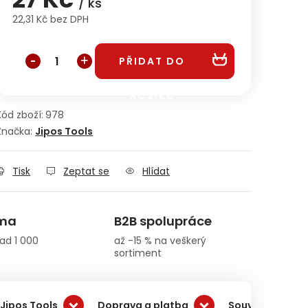
/ ks
22,31 Kč bez DPH
Měrná cena:
PŘIDAT DO
KOŠÍKU
Kód zboží:
978
Značka:
Jipos Tools
Tisk
Zeptat se
Hlídat
rma
B2B spolupráce
ad 1 000
až -15 % na veškerý
sortiment
Jipos Tools
Doprava a platba
Související pro