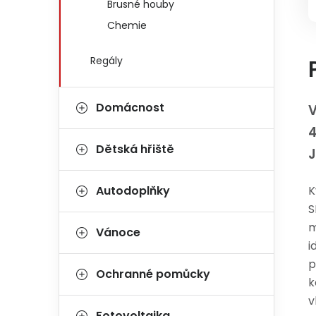
Brusné houby
Chemie
Regály
Domácnost
V
4
Dětská hřiště
J
Autodoplňky
K
S
m
Vánoce
i
p
Ochranné pomůcky
k
v
Fotovoltaika