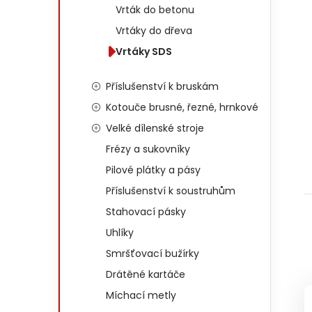
Vrták do betonu
Vrtáky do dřeva
Vrtáky SDS
Příslušenství k bruskám
Kotouče brusné, řezné, hrnkové
Velké dílenské stroje
Frézy a sukovníky
Pilové plátky a pásy
Příslušenství k soustruhům
Stahovací pásky
Uhlíky
Smršťovací bužírky
Drátěné kartáče
Míchací metly