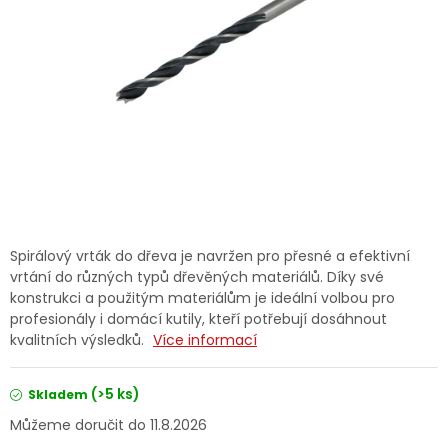
Dětská hřiště
Autodoplňky
Vánoce
Ochranné pomůcky
Fotovoltaika
Spirálový vrták do dřeva je navržen pro přesné a efektivní
vrtání do různých typů dřevěných materiálů. Díky své
Výprodej
konstrukci a použitým materiálům je ideální volbou pro
profesionály i domácí kutily, kteří potřebují dosáhnout
kvalitních výsledků.
Více informací
Značky
(>5 ks)
Skladem
11.8.2026