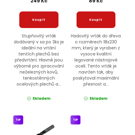
249 Kč
89 Kč
Stupňovitý vrták
Hadovitý vrták do dřeva
dodávaný v sa po 3ks je
o rozměrech 18x230
ideální na vrtání
mm, který je vyroben z
tenčích plechů bez
vysoce kvalitní
předvrtání. Hlavně jsou
legované nástrojové
výborné pro zpracování
oceli. Tento vrták je
neželezných kovů,
navržen tak, aby
tenkostěnných
poskytoval maximální
ocelových plechů a...
přesnost a...
Skladem
Skladem
TIP
TIP