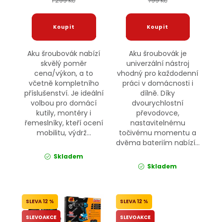
1 299 Kč
799 Kč
Aku šroubovák nabízí
Aku šroubovák je
skvělý poměr
univerzální nástroj
cena/výkon, a to
vhodný pro každodenní
včetně kompletního
práci v domácnosti i
příslušenství. Je ideální
dílně. Díky
volbou pro domácí
dvourychlostní
kutily, montéry i
převodovce,
řemeslníky, kteří ocení
nastavitelnému
mobilitu, výdrž...
točivému momentu a
dvěma bateriím nabízí...
Skladem
Skladem
12 %
12 %
SLEVOAKCE
SLEVOAKCE