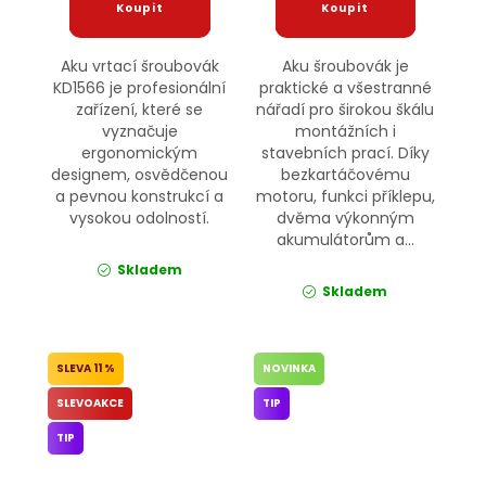
Aku vrtací šroubovák
Aku šroubovák je
KD1566 je profesionální
praktické a všestranné
zařízení, které se
nářadí pro širokou škálu
vyznačuje
montážních i
ergonomickým
stavebních prací. Díky
designem, osvědčenou
bezkartáčovému
a pevnou konstrukcí a
motoru, funkci příklepu,
vysokou odolností.
dvěma výkonným
akumulátorům a...
Skladem
Skladem
11 %
NOVINKA
SLEVOAKCE
TIP
TIP