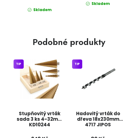
Skladem
Skladem
Podobné produkty
TIP
TIP
Stupňovitý vrták
Hadovitý vrták do
sada 3 ks 4-32mm
dřeva 18x230mm
KD10244
4717 JIPOS
KRAFT&DELE