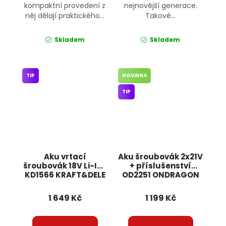
kompaktní provedení z
nejnovější generace.
něj dělají praktického...
Takové...
Skladem
Skladem
TIP
NOVINKA
TIP
Aku vrtací
Aku šroubovák 2x21V
šroubovák 18V Li-Ion
+ příslušenství
KD1566 KRAFT&DELE
OD2251 ONDRAGON
1 649 Kč
1 199 Kč