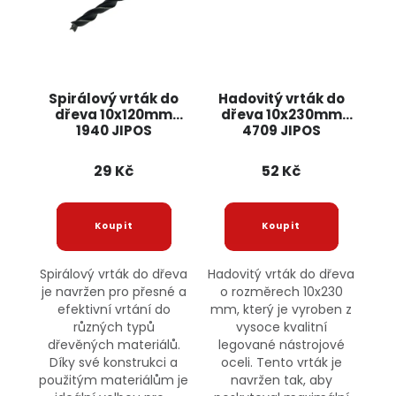
Spirálový vrták do
Hadovitý vrták do
dřeva 10x120mm
dřeva 10x230mm
1940 JIPOS
4709 JIPOS
29 Kč
52 Kč
Spirálový vrták do dřeva
Hadovitý vrták do dřeva
je navržen pro přesné a
o rozměrech 10x230
efektivní vrtání do
mm, který je vyroben z
různých typů
vysoce kvalitní
dřevěných materiálů.
legované nástrojové
Díky své konstrukci a
oceli. Tento vrták je
použitým materiálům je
navržen tak, aby