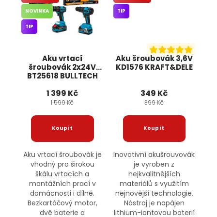
NOVINKA
TIP
TIP
Aku vrtací
Aku šroubovák 3,6V
šroubovák 2x24V
KD1576 KRAFT&DELE
BT25618 BULLTECH
1 399 Kč
349 Kč
1 599 Kč
399 Kč
Aku vrtací šroubovák je
Inovativní akušrouvovák
vhodný pro širokou
je vyroben z
škálu vrtacích a
nejkvalitnějších
montážních prací v
materiálů s využitím
domácnosti i dílně.
nejnovější technologie.
Bezkartáčový motor,
Nástroj je napájen
dvě baterie a
lithium-iontovou baterií