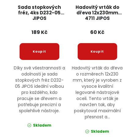
Sada stopkových
Hadovitý vrták do
fréz, 4ks D232-05
dřeva 12x230mm
JIPOS
4711 JIPOS
189 Kč
60 Kč
Díky své všestrannosti a
Hadovitý vrták do dřeva
odolnosti je sada
o rozměrech 12x230
stopkových fréz D232-
mm, který je vyroben z
05 JIPOS ideální volbou
vysoce kvalitní
pro každého, kdo
legované nástrojové
pracuje se dřevem a
oceli. Tento vrták je
potřebuje precizní a
navržen tak, aby
spolehlivé nástroje.
poskytoval maximální
přesnost a...
Skladem
Skladem