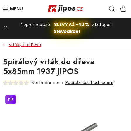
Přejít na obsah
Hled
N
SLEVY AŽ -40 %
Nepromeškejte
v kategorii
Slevoakce!
Slevoakce
Vrtáky do dřeva
Zahrada
Spirálový vrták do dřeva
5x85mm 1937 JIPOS
Stavba a dům
Podrobnosti hodnocení
Neohodnoceno
Dílna
TIP
Domácnost