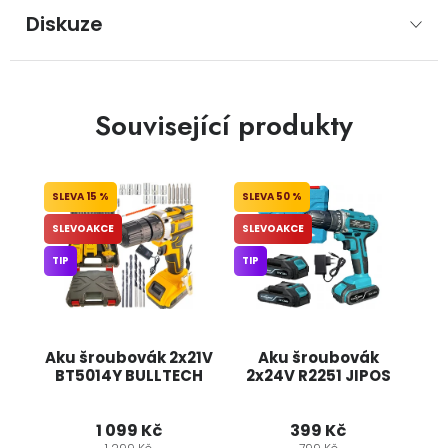
Diskuze
Související produkty
15 %
50 %
SLEVOAKCE
SLEVOAKCE
TIP
TIP
Aku šroubovák 2x21V
Aku šroubovák
BT5014Y BULLTECH
2x24V R2251 JIPOS
1 099 Kč
399 Kč