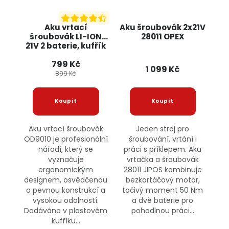
Aku vrtací
Aku šroubovák 2x21V
šroubovák LI-ION
28011 OPEX
21V 2 baterie, kufřík
+ příslušenství
799 Kč
OD9010 ONDRAGON
1 099 Kč
899 Kč
Aku vrtací šroubovák
Jeden stroj pro
OD9010 je profesionální
šroubování, vrtání i
nářadí, který se
práci s příklepem. Aku
vyznačuje
vrtačka a šroubovák
ergonomickým
28011 JIPOS kombinuje
designem, osvědčenou
bezkartáčový motor,
a pevnou konstrukcí a
točivý moment 50 Nm
vysokou odolností.
a dvě baterie pro
Dodáváno v plastovém
pohodlnou práci...
kufříku...