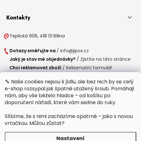
Kontakty
Teplická 906, 418 01 Bílina
Dotazy směřujte na
/
info@jipos.cz
Jaký je stav mé objednávky?
/
Zjistíte na této stránce
Chci reklamovat zboží
/
Reklamační formulář
Chci vrátit zboží do 14 dní
/
Formulář pro vrácení zboží
🔧 Naše cookies nejsou k jídlu, ale bez nich by se celý
e-shop rozsypal jak špatně utažený šroub. Pomáhají
Provozní doba
nám, aby vše běželo hladce – od košíku po
Po-Čt /
8:00 - 15:00
doporučení nářadí, které vám sedne do ruky.
Pá /
7:30 - 14:30
Slíbíme, že s nimi zacházíme opatrně – jako s novou
Polední přestávka /
11:00 - 11:30
vrtačkou. Můžou zůstat?
Nastavení