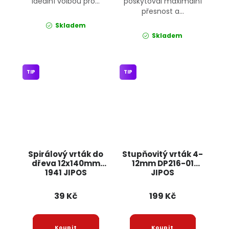
ideální volbou pro...
poskytoval maximální
přesnost a...
Skladem
Skladem
TIP
TIP
Spirálový vrták do
Stupňovitý vrták 4-
dřeva 12x140mm
12mm DP216-01
1941 JIPOS
JIPOS
39 Kč
199 Kč