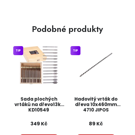
Podobné produkty
TIP
TIP
Sada plochých
Hadovitý vrták do
vrtáků na dřevo13ks
dřeva 10x460mm
KD10549
4710 JIPOS
KRAFT&DELE
349 Kč
89 Kč