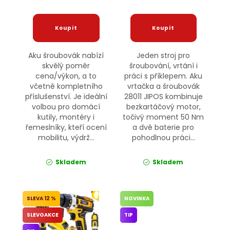
Aku šroubovák nabízí
Jeden stroj pro
skvělý poměr
šroubování, vrtání i
cena/výkon, a to
práci s příklepem. Aku
včetně kompletního
vrtačka a šroubovák
příslušenství. Je ideální
28011 JIPOS kombinuje
volbou pro domácí
bezkartáčový motor,
kutily, montéry i
točivý moment 50 Nm
řemeslníky, kteří ocení
a dvě baterie pro
mobilitu, výdrž...
pohodlnou práci...
Skladem
Skladem
12 %
NOVINKA
SLEVOAKCE
TIP