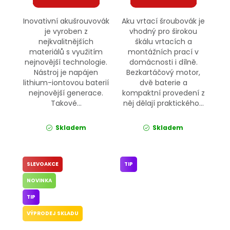
Inovativní akušrouvovák
Aku vrtací šroubovák je
je vyroben z
vhodný pro širokou
nejkvalitnějších
škálu vrtacích a
materiálů s využitím
montážních prací v
nejnovější technologie.
domácnosti i dílně.
Nástroj je napájen
Bezkartáčový motor,
lithium-iontovou baterií
dvě baterie a
nejnovější generace.
kompaktní provedení z
Takové...
něj dělají praktického...
Skladem
Skladem
SLEVOAKCE
TIP
NOVINKA
TIP
VÝPRODEJ SKLADU