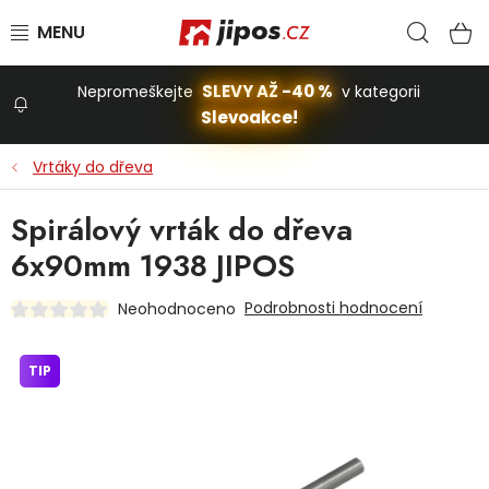
Přejít na obsah
Hled
N
SLEVY AŽ -40 %
Nepromeškejte
v kategorii
Slevoakce!
Slevoakce
Vrtáky do dřeva
Zahrada
Spirálový vrták do dřeva
6x90mm 1938 JIPOS
Stavba a dům
Podrobnosti hodnocení
Neohodnoceno
Dílna
TIP
Domácnost