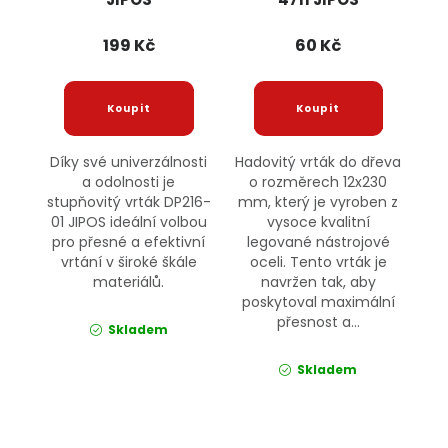
199 Kč
60 Kč
Díky své univerzálnosti
Hadovitý vrták do dřeva
a odolnosti je
o rozměrech 12x230
stupňovitý vrták DP216-
mm, který je vyroben z
01 JIPOS ideální volbou
vysoce kvalitní
pro přesné a efektivní
legované nástrojové
vrtání v široké škále
oceli. Tento vrták je
materiálů.
navržen tak, aby
poskytoval maximální
přesnost a...
Skladem
Skladem