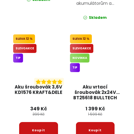
akumulátorům a...
Skladem
12 %
12 %
SLEVOAKCE
SLEVOAKCE
TIP
NOVINKA
TIP
Aku šroubovák 3,6V
Aku vrtací
KD1576 KRAFT&DELE
šroubovák 2x24V
BT25618 BULLTECH
349 Kč
1 399 Kč
399 Kč
1 599 Kč