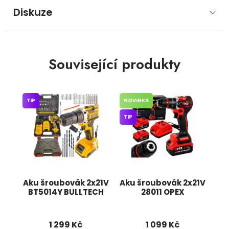
Diskuze
Související produkty
TIP
NOVINKA
TIP
Aku šroubovák 2x21V
Aku šroubovák 2x21V
BT5014Y BULLTECH
28011 OPEX
1 299 Kč
1 099 Kč