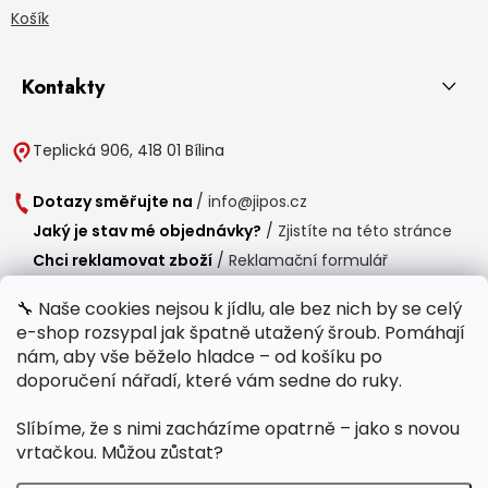
Košík
Kontakty
Teplická 906, 418 01 Bílina
Dotazy směřujte na
/
info@jipos.cz
Jaký je stav mé objednávky?
/
Zjistíte na této stránce
Chci reklamovat zboží
/
Reklamační formulář
Chci vrátit zboží do 14 dní
/
Formulář pro vrácení zboží
🔧 Naše cookies nejsou k jídlu, ale bez nich by se celý
e-shop rozsypal jak špatně utažený šroub. Pomáhají
Provozní doba
nám, aby vše běželo hladce – od košíku po
Po-Čt /
8:00 - 15:00
doporučení nářadí, které vám sedne do ruky.
Pá /
7:30 - 14:30
Slíbíme, že s nimi zacházíme opatrně – jako s novou
Polední přestávka /
11:00 - 11:30
vrtačkou. Můžou zůstat?