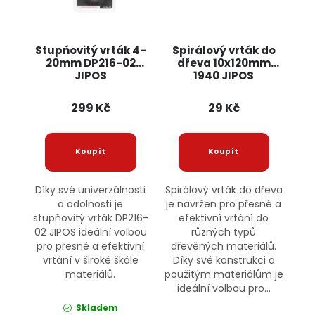
Stupňovitý vrták 4-
Spirálový vrták do
20mm DP216-02
dřeva 10x120mm
JIPOS
1940 JIPOS
299 Kč
29 Kč
Díky své univerzálnosti
Spirálový vrták do dřeva
a odolnosti je
je navržen pro přesné a
stupňovitý vrták DP216-
efektivní vrtání do
02 JIPOS ideální volbou
různých typů
pro přesné a efektivní
dřevěných materiálů.
vrtání v široké škále
Díky své konstrukci a
materiálů.
použitým materiálům je
ideální volbou pro...
Skladem