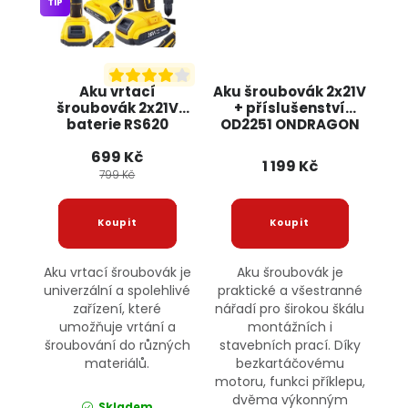
TIP
Aku vrtací
Aku šroubovák 2x21V
šroubovák 2x21V
+ příslušenství
baterie RS620
OD2251 ONDRAGON
BULLTECH
699 Kč
1 199 Kč
799 Kč
Aku vrtací šroubovák je
Aku šroubovák je
univerzální a spolehlivé
praktické a všestranné
zařízení, které
nářadí pro širokou škálu
umožňuje vrtání a
montážních i
šroubování do různých
stavebních prací. Díky
materiálů.
bezkartáčovému
motoru, funkci příklepu,
dvěma výkonným
Skladem