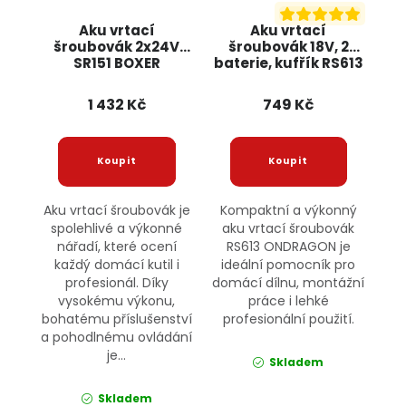
Aku vrtací
Aku vrtací
šroubovák 2x24V
šroubovák 18V, 2
SR151 BOXER
baterie, kufřík RS613
ONDRAGON
1 432 Kč
749 Kč
Aku vrtací šroubovák je
Kompaktní a výkonný
spolehlivé a výkonné
aku vrtací šroubovák
nářadí, které ocení
RS613 ONDRAGON je
každý domácí kutil i
ideální pomocník pro
profesionál. Díky
domácí dílnu, montážní
vysokému výkonu,
práce i lehké
bohatému příslušenství
profesionální použití.
a pohodlnému ovládání
je...
Skladem
Skladem