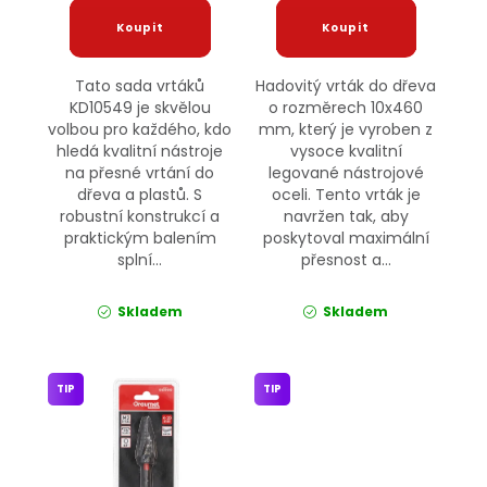
Tato sada vrtáků
Hadovitý vrták do dřeva
KD10549 je skvělou
o rozměrech 10x460
volbou pro každého, kdo
mm, který je vyroben z
hledá kvalitní nástroje
vysoce kvalitní
na přesné vrtání do
legované nástrojové
dřeva a plastů. S
oceli. Tento vrták je
robustní konstrukcí a
navržen tak, aby
praktickým balením
poskytoval maximální
splní...
přesnost a...
Skladem
Skladem
TIP
TIP