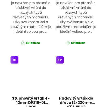
je navržen pro přesné a
je navržen pro přesné a
efektivní vrtání do
efektivní vrtání do
různých typů
různých typů
dřevěných materiálů.
dřevěných materiálů.
Díky své konstrukci a
Díky své konstrukci a
použitým materiálům je
použitým materiálům je
ideální volbou pro...
ideální volbou pro...
Skladem
Skladem
TIP
TIP
Stupňovitý vrták 4-
Hadovitý vrták do
12mm DP216-01
dřeva 12x230mm
JIPOS
4711 JIPOS