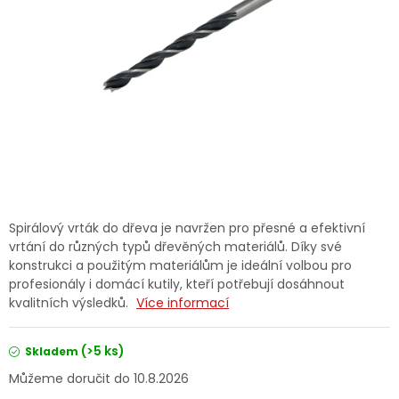
Dětská hřiště
Autodoplňky
Vánoce
Ochranné pomůcky
Fotovoltaika
Spirálový vrták do dřeva je navržen pro přesné a efektivní
vrtání do různých typů dřevěných materiálů. Díky své
Výprodej
konstrukci a použitým materiálům je ideální volbou pro
profesionály i domácí kutily, kteří potřebují dosáhnout
kvalitních výsledků.
Více informací
Značky
(>5 ks)
Skladem
10.8.2026