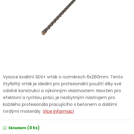
Dětská hřiště
Autodoplňky
Vánoce
Ochranné pomůcky
Fotovoltaika
Vysoce kvalitní SDS+ vrták o rozměrech 6x260mm. Tento
čtyřbřitý vrták je ideální pro profesionální použití díky své
Výprodej
odolné konstrukci a výkonným vlastnostem. Navržen pro
efektivní a rychlou práci, je nezbytným nástrojem pro
Značky
každého profesionála pracujícího s betonem a dalšími
tvrdými materiály.
Více informací
(4 ks)
Skladem