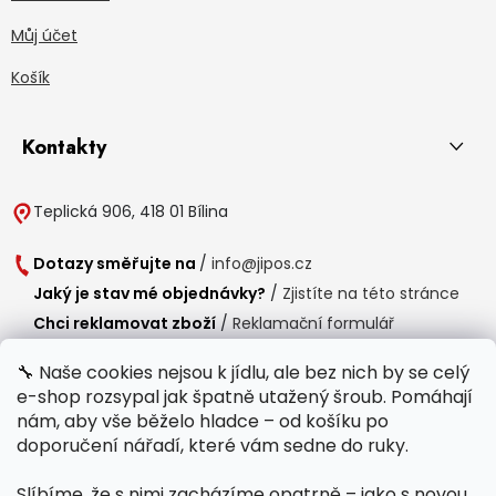
Můj účet
Košík
Kontakty
Teplická 906, 418 01 Bílina
Dotazy směřujte na
/
info@jipos.cz
Jaký je stav mé objednávky?
/
Zjistíte na této stránce
Chci reklamovat zboží
/
Reklamační formulář
Chci vrátit zboží do 14 dní
/
Formulář pro vrácení zboží
🔧 Naše cookies nejsou k jídlu, ale bez nich by se celý
e-shop rozsypal jak špatně utažený šroub. Pomáhají
Provozní doba
nám, aby vše běželo hladce – od košíku po
Po-Čt /
8:00 - 15:00
doporučení nářadí, které vám sedne do ruky.
Pá /
7:30 - 14:30
Slíbíme, že s nimi zacházíme opatrně – jako s novou
Polední přestávka /
11:00 - 11:30