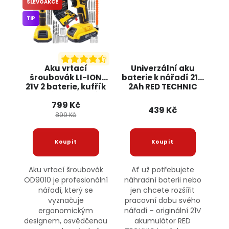
SLEVOAKCE
TIP
Aku vrtací
Univerzální aku
šroubovák LI-ION
baterie k nářadí 21V
21V 2 baterie, kufřík
2Ah RED TECHNIC
+ příslušenství
799 Kč
OD9010 ONDRAGON
439 Kč
899 Kč
Aku vrtací šroubovák
Ať už potřebujete
OD9010 je profesionální
náhradní baterii nebo
nářadí, který se
jen chcete rozšířit
vyznačuje
pracovní dobu svého
ergonomickým
nářadí – originální 21V
designem, osvědčenou
akumulátor RED