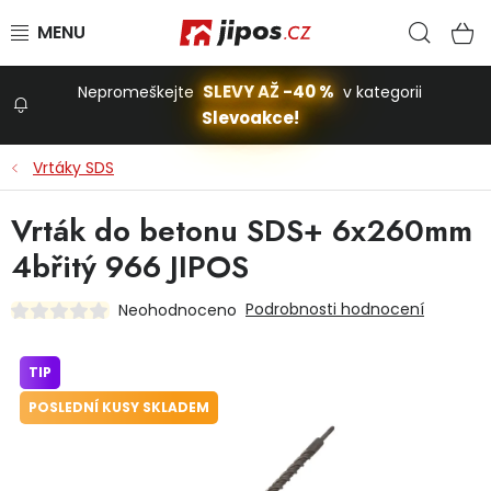
Přejít na obsah
Hled
N
SLEVY AŽ -40 %
Nepromeškejte
v kategorii
Slevoakce!
Slevoakce
Vrtáky SDS
Zahrada
Vrták do betonu SDS+ 6x260mm
4břitý 966 JIPOS
Stavba a dům
Podrobnosti hodnocení
Neohodnoceno
Dílna
TIP
POSLEDNÍ KUSY SKLADEM
Domácnost