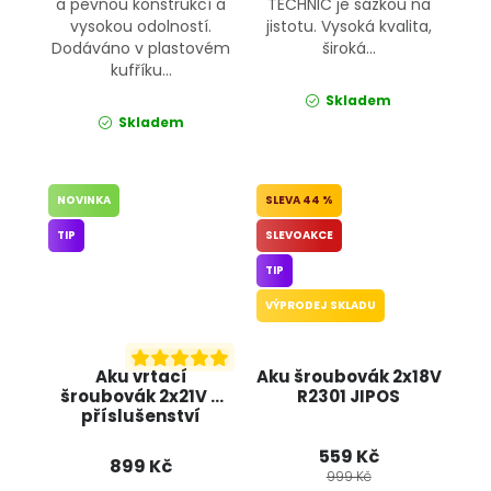
a pevnou konstrukcí a
TECHNIC je sázkou na
vysokou odolností.
jistotu. Vysoká kvalita,
Dodáváno v plastovém
široká...
kufříku...
Skladem
Skladem
NOVINKA
44 %
TIP
SLEVOAKCE
TIP
VÝPRODEJ SKLADU
Aku vrtací
Aku šroubovák 2x18V
šroubovák 2x21V +
R2301 JIPOS
příslušenství
OD4003 ONDRAGON
559 Kč
899 Kč
999 Kč