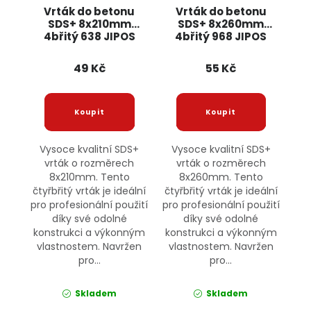
Vrták do betonu
Vrták do betonu
SDS+ 8x210mm
SDS+ 8x260mm
4břitý 638 JIPOS
4břitý 968 JIPOS
49 Kč
55 Kč
Vysoce kvalitní SDS+
Vysoce kvalitní SDS+
vrták o rozměrech
vrták o rozměrech
8x210mm. Tento
8x260mm. Tento
čtyřbřitý vrták je ideální
čtyřbřitý vrták je ideální
pro profesionální použití
pro profesionální použití
díky své odolné
díky své odolné
konstrukci a výkonným
konstrukci a výkonným
vlastnostem. Navržen
vlastnostem. Navržen
pro...
pro...
Skladem
Skladem