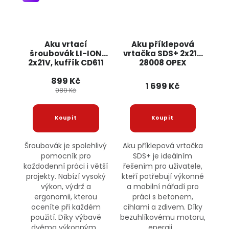
Aku vrtací
Aku příklepová
šroubovák LI-ION
vrtačka SDS+ 2x21V
2x21V, kufřík CD611
28008 OPEX
BULLTECH
899 Kč
1 699 Kč
989 Kč
Šroubovák je spolehlivý
Aku příklepová vrtačka
pomocník pro
SDS+ je ideálním
každodenní práci i větší
řešením pro uživatele,
projekty. Nabízí vysoký
kteří potřebují výkonné
výkon, výdrž a
a mobilní nářadí pro
ergonomii, kterou
práci s betonem,
oceníte při každém
cihlami a zdivem. Díky
použití. Díky výbavě
bezuhlíkovému motoru,
dvěma výkonným...
energii...