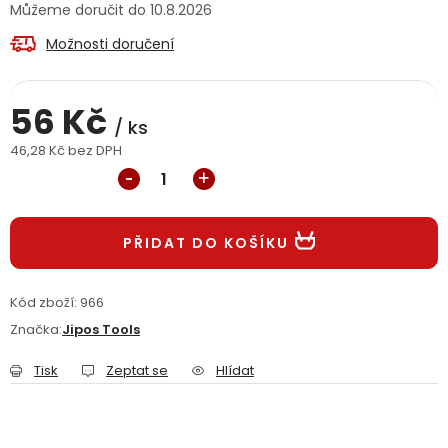
10.8.2026
Jaký je aktuální stav mé objednávky?
Možnosti doručení
Velkoobchodní spolupráce (B2B)
Prodejna nářadí
56 Kč
Servis nářadí
/ ks
Hodnocení obchodu
46,28 Kč bez DPH
Měrná cena:
Doprava a platba
Váš zákaznický účet
Kontakt
PODPORA
PŘIDAT DO KOŠÍKU
Reklamační formulář
Odstoupení ve lhůtě 14 dní
Kód zboží:
966
Značka:
Jipos Tools
Obchodní podmínky
Reklamační řád
Tisk
Zeptat se
Hlídat
Podmínky ochrany osobních údajů