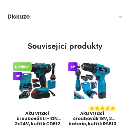
Diskuze
Související produkty
NOVINKA
TIP
TIP
Aku vrtací
Aku vrtací
šroubovák LI-ION
šroubovák 18V, 2
2x24V, kufřík CD612
baterie, kufřík RS613
BULLTECH
ONDRAGON