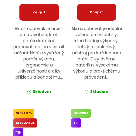
Aku šroubovák je určen
Aku šroubovák je ideální
pro uživatele, kteří
volbou pro všechny,
chtějí skutečně
kteří hledají výkonný,
pracovat, ne jen vlastnit
lehký a spolehlivý
nářadí. Nabízí vyvážený
nástroj pro každodenní
poměr výkonu,
práci. Díky dvěma
ergonomie a
bateriím, vysokému
univerzálnosti a díky
výkonu a praktickému
příklepu a bohatému...
provedení...
Skladem
Skladem
9 %
NOVINKA
SLEVOAKCE
TIP
TIP