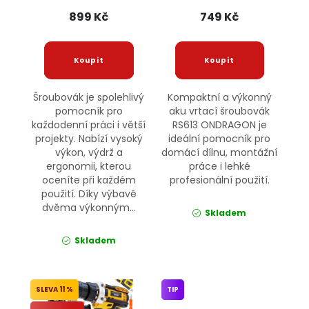
899 Kč
749 Kč
Šroubovák je spolehlivý
Kompaktní a výkonný
pomocník pro
aku vrtací šroubovák
každodenní práci i větší
RS613 ONDRAGON je
projekty. Nabízí vysoký
ideální pomocník pro
výkon, výdrž a
domácí dílnu, montážní
ergonomii, kterou
práce i lehké
oceníte při každém
profesionální použití.
použití. Díky výbavě
dvěma výkonným...
Skladem
Skladem
11 %
TIP