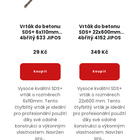
Vrták do betonu
Vrták do betonu
SDS+ 6x110mm
SDS+ 22x600mm
4břitý 633 JIPOS
4břitý 4152 JIPOS
29 Kč
349 Kč
Vysoce kvalitní SDS+
Vysoce kvalitní SDS+
vrták o rozměrech
vrták o rozměrech
6x110mm. Tento
22x600 mm. Tento
čtyřbřitý vrták je ideální
čtyřbřitý vrták je ideální
pro profesionální použití
pro profesionální použití
díky své odolné
díky své odolné
konstrukci a výkonným
konstrukci a výkonným
vlastnostem. Navržen
vlastnostem. Navržen
pro...
pro...