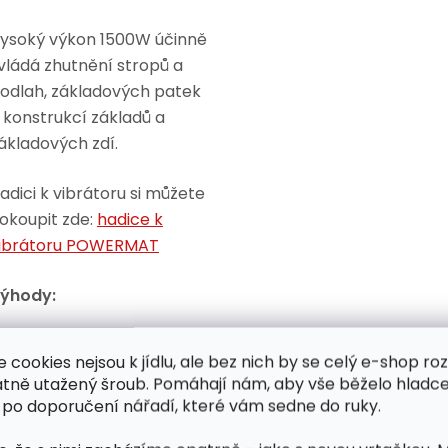
ysoký výkon 1500W účinně
vládá zhutnění stropů a
odlah, základových patek
 konstrukcí základů a
ákladových zdí.
adici k vibrátoru si můžete
okoupit zde:
hadice k
ibrátoru POWERMAT
ýhody:
Snižuje vzduchové
e cookies nejsou k jídlu, ale bez nich by se celý e-shop ro
bubliny v betonu
atně utažený šroub. Pomáhají nám, aby vše běželo hladce
 po doporučení nářadí, které vám sedne do ruky.
Praktické pro lití stropů
a podlah