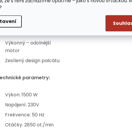
e, že s nimi zacházíme opatrně – jako s novou vrtačkou. 
?
Výroba základových
patek
tavení
Souhla
Výroba základových
laviček a stěn
Výkonný – odolnější
motor
Zesílený design palcátu
echnické parametry:
Výkon: 1500 W
Napájení: 230V
Frekvence: 50 Hz
Otáčky: 2850 ot./min