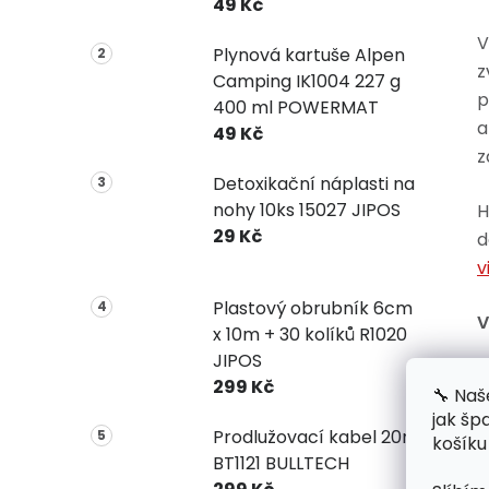
49 Kč
V
Plynová kartuše Alpen
z
Camping IK1004 227 g
p
400 ml POWERMAT
a
49 Kč
z
Detoxikační náplasti na
nohy 10ks 15027 JIPOS
H
29 Kč
d
v
Plastový obrubník 6cm
V
x 10m + 30 kolíků R1020
JIPOS
299 Kč
🔧 Naš
jak šp
Prodlužovací kabel 20m
košíku
BT1121 BULLTECH