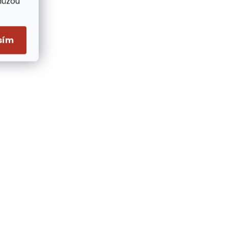
Můžou
sím