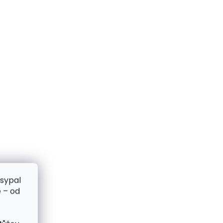
zsypal
 – od