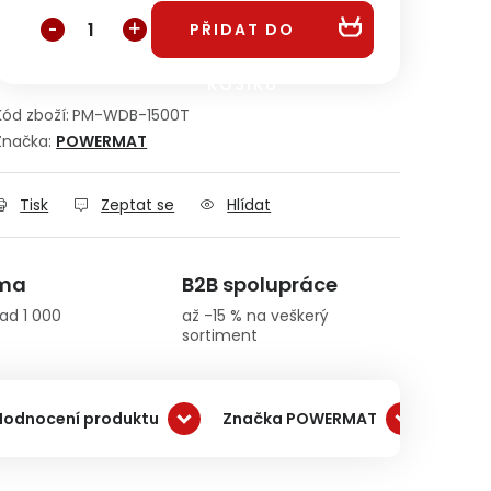
PŘIDAT DO
KOŠÍKU
Kód zboží:
PM-WDB-1500T
Značka:
POWERMAT
Tisk
Zeptat se
Hlídat
rma
B2B spolupráce
ad 1 000
až -15 % na veškerý
sortiment
Hodnocení produktu
Značka POWERMAT
Dopra