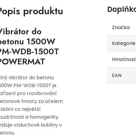
Popis produktu
Doplňk
Značka
Vibrátor do
betonu 1500W
Kategorie
PM-WDB-1500T
POWERMAT
Hmotnost
EAN
ilný vibrátor do betonu
500W PM-WDB-1500T je
ařízení pro rozvibrování
etonové hmoty za účelem
ískání co největší
oudržnosti a homogenity.
nižuje vzduchové bubliny v
etonu.