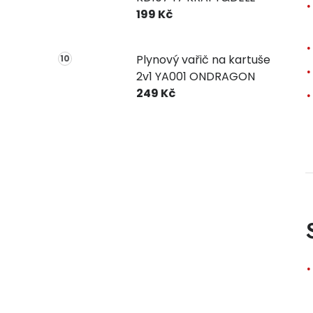
199 Kč
Plynový vařič na kartuše
2v1 YA001 ONDRAGON
249 Kč