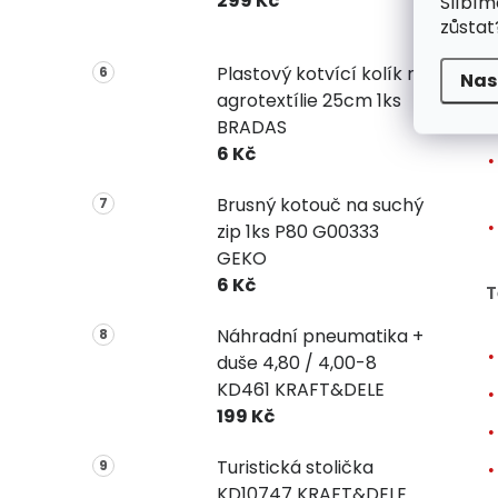
299 Kč
Slíbím
zůstat
Plastový kotvící kolík na
Nas
agrotextílie 25cm 1ks
BRADAS
6 Kč
Brusný kotouč na suchý
zip 1ks P80 G00333
GEKO
6 Kč
T
Náhradní pneumatika +
duše 4,80 / 4,00-8
KD461 KRAFT&DELE
199 Kč
Turistická stolička
KD10747 KRAFT&DELE