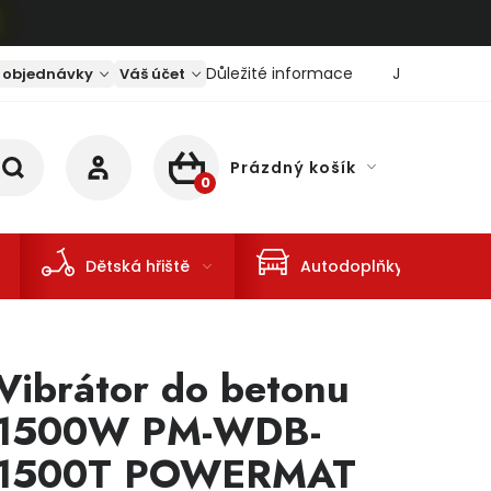
Důležité informace
Jaký je aktu
 objednávky
Váš účet
Prázdný košík
NÁKUPNÍ KOŠÍK
Dětská hřiště
Autodoplňky
Vibrátor do betonu
1500W PM-WDB-
1500T POWERMAT