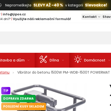
SLEVY AŽ -40 %
Slevoakce!
Nepromeškejte
v kategorii
?
|
info@jipos.cz
Kontakt
Stav
14 dní?
|
Využijte náš reklamační formulář
Stavba a dům
Dílna
Domácnost
betonu
Vibrátor do betonu 1500W PM-WDB-1500T POWERMAT
TIP
DOPRAVA ZDARMA
POSLEDNÍ KUSY SKLADEM