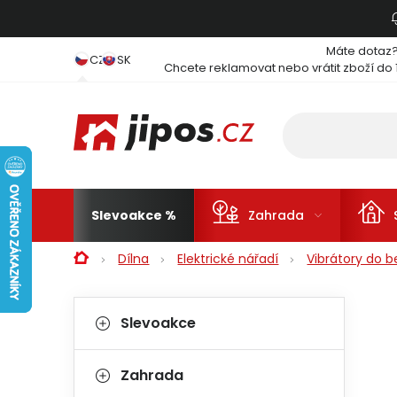
Přejít na obsah
Máte dotaz
CZ
SK
Chcete reklamovat nebo vrátit zboží do 
Slevoakce
Zahrada
Domů
Dílna
Elektrické nářadí
Vibrátory do 
Postranní panel
Kategorie
Přeskočit kategorie
Slevoakce
Zahrada