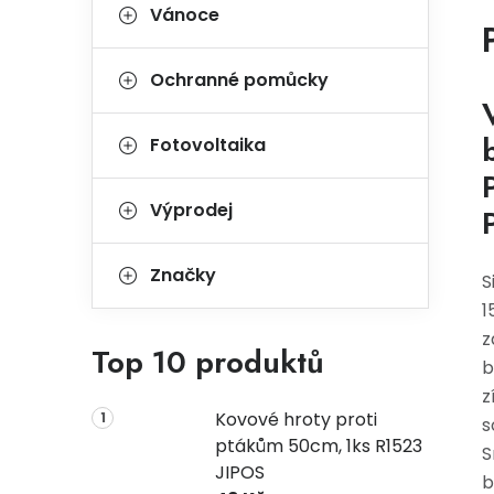
Vánoce
Ochranné pomůcky
Fotovoltaika
Výprodej
Značky
S
1
z
Top 10 produktů
b
z
Kovové hroty proti
s
ptákům 50cm, 1ks R1523
S
JIPOS
b