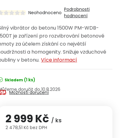
Podrobnosti
Neohodnoceno
hodnocení
Silný vibrátor do betonu 1500W PM-WDB-
1500T je zařízení pro rozvibrování betonové
hmoty za účelem získání co největší
soudržnosti a homogenity. Snižuje vzduchové
bubliny v betonu.
Více informací
(1 ks)
Skladem
10.8.2026
Možnosti doručení
2 999 Kč
/ ks
2 478,51 Kč bez DPH
Měrná cena: