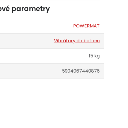
ové parametry
POWERMAT
Vibrátory do betonu
15 kg
5904067440876