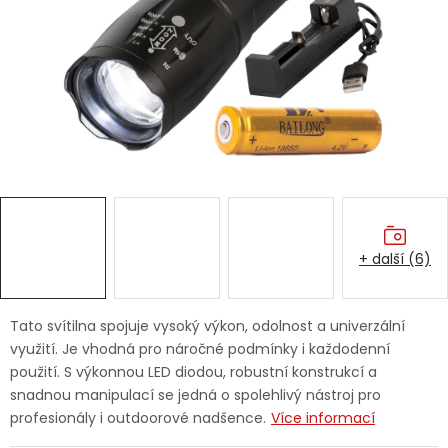
Dětská hřiště
Autodoplňky
Vánoce
Ochranné pomůcky
Fotovoltaika
+ další (6)
Výprodej
Tato svítilna spojuje vysoký výkon, odolnost a univerzální
Značky
využití. Je vhodná pro náročné podmínky i každodenní
použití. S výkonnou LED diodou, robustní konstrukcí a
snadnou manipulací se jedná o spolehlivý nástroj pro
profesionály i outdoorové nadšence.
Více informací