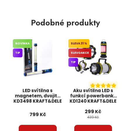
Podobné produkty
NOVINKA
31 %
TIP
SLEVOAKCE
TIP
LED svítilna s
Aku svítilna LED s
magnetem, dvojitá
funkcí powerbanky
KD3498 KRAFT&DELE
KD1240 KRAFT&DELE
299 Kč
799 Kč
439 Kč