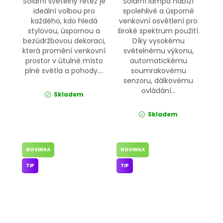
Solární světelný řetěz je
Solární lampa nabízí
ideální volbou pro
spolehlivé a úsporné
každého, kdo hledá
venkovní osvětlení pro
stylovou, úspornou a
široké spektrum použití.
bezúdržbovou dekoraci,
Díky vysokému
která promění venkovní
světelnému výkonu,
prostor v útulné místo
automatickému
plné světla a pohody....
soumrakovému
senzoru, dálkovému
ovládání...
Skladem
Skladem
NOVINKA
NOVINKA
TIP
TIP