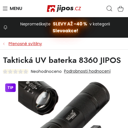
Přejít na obsah
Hled
N
SLEVY AŽ -40 %
Nepromeškejte
v kategorii
Slevoakce!
Slevoakce
Přenosné svítilny
Zahrada
Taktická UV baterka 8360 JIPOS
Podrobnosti hodnocení
Neohodnoceno
Stavba a dům
TIP
Dílna
Domácnost