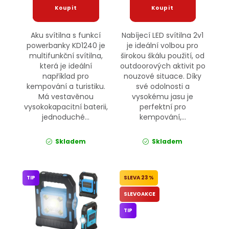
Aku svítilna s funkcí
Nabíjecí LED svítilna 2v1
powerbanky KD1240 je
je ideální volbou pro
multifunkční svítilna,
širokou škálu použití, od
která je ideální
outdoorových aktivit po
například pro
nouzové situace. Díky
kempování a turistiku.
své odolnosti a
Má vestavěnou
vysokému jasu je
vysokokapacitní baterii,
perfektní pro
jednoduché...
kempování,...
Skladem
Skladem
TIP
23 %
SLEVOAKCE
TIP