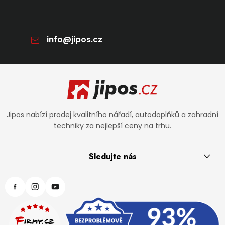
info
@
jipos.cz
Zápatí
Jipos nabízí prodej kvalitního nářadí, autodoplňků a zahradní
techniky za nejlepší ceny na trhu.
Sledujte nás