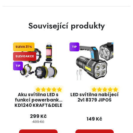
Související produkty
31 %
TIP
SLEVOAKCE
TIP
Aku svítilna LED s
LED svítilna nabíjecí
funkcí powerbanky
2v1 8379 JIPOS
KD1240 KRAFT&DELE
299 Kč
149 Kč
439 Kč