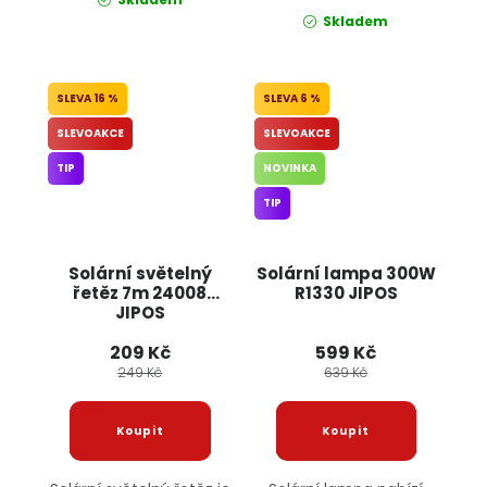
Skladem
16 %
6 %
SLEVOAKCE
SLEVOAKCE
TIP
NOVINKA
TIP
Solární světelný
Solární lampa 300W
řetěz 7m 24008
R1330 JIPOS
JIPOS
209 Kč
599 Kč
249 Kč
639 Kč