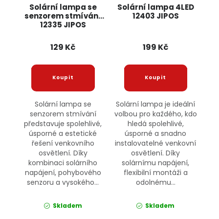
Solární lampa se
Solární lampa 4LED
senzorem stmívání
12403 JIPOS
12335 JIPOS
129 Kč
199 Kč
Solární lampa se
Solární lampa je ideální
senzorem stmívání
volbou pro každého, kdo
představuje spolehlivé,
hledá spolehlivé,
úsporné a estetické
úsporné a snadno
řešení venkovního
instalovatelné venkovní
osvětlení. Díky
osvětlení. Díky
kombinaci solárního
solárnímu napájení,
napájení, pohybového
flexibilní montáži a
senzoru a vysokého...
odolnému...
Skladem
Skladem