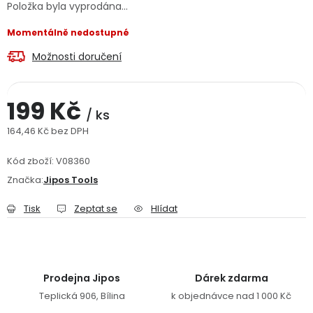
Položka byla vyprodána…
Jaký je aktuální stav mé objednávky?
Momentálně nedostupné
Velkoobchodní spolupráce (B2B)
Prodejna nářadí
Možnosti doručení
Servis nářadí
Hodnocení obchodu
199 Kč
/ ks
Doprava a platba
Váš zákaznický účet
Kontakt
164,46 Kč bez DPH
Měrná cena:
Kód zboží:
V08360
PODPORA
Značka:
Jipos Tools
Reklamační formulář
Odstoupení ve lhůtě 14 dní
Tisk
Zeptat se
Hlídat
Obchodní podmínky
Reklamační řád
Podmínky ochrany osobních údajů
Prodejna Jipos
Dárek zdarma
Teplická 906, Bílina
k objednávce nad 1 000 Kč