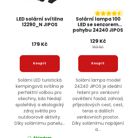
LED solární svítilna
Solární lampa 100
12290_N JIPOS
LED se senzorem
pohybu 24240 JIPOS
129 Kč
179 Kč
169 Kč
Solární LED turistická
Solární lampa model
kempingová svítilna je
24240 JIPOS je ideální
perfektní volbou pro
řešení pro venkovní
všechny, kdo hledají
osvětlení fasád, zahrad,
spolehlivý a ekologický
příjezdových cest, cest,
zdroj světla pro
teras a dalších
outdoorové aktivity.
venkovních prostor.
Díky solárnímu panelu...
Díky solárnímu napájení
a...
Skladem