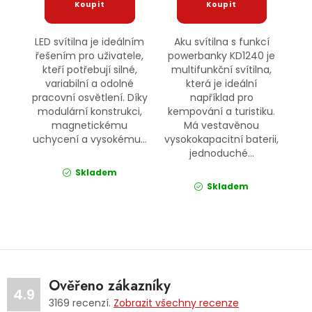
LED svítilna je ideálním
Aku svítilna s funkcí
řešením pro uživatele,
powerbanky KD1240 je
kteří potřebují silné,
multifunkční svítilna,
variabilní a odolné
která je ideální
pracovní osvětlení. Díky
například pro
modulární konstrukci,
kempování a turistiku.
magnetickému
Má vestavěnou
uchycení a vysokému...
vysokokapacitní baterii,
jednoduché...
Skladem
Skladem
Ověřeno zákazníky
4.9
3169
recenzí.
Zobrazit všechny recenze