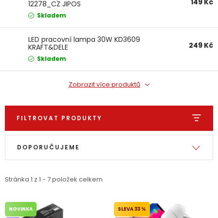
149 Kč
12278_CZ JIPOS
Dětská hřiště
Skladem
Autodoplňky
LED pracovní lampa 30W KD3609
249 Kč
KRAFT&DELE
Skladem
Vánoce
Zobrazit více produktů
Ochranné pomůcky
FILTROVAT PRODUKTY
Fotovoltaika
Výpis produktů
Řazení produktů
Výprodej
DOPORUČUJEME
Značky
Stránka
1
z
1
-
7
položek celkem
NOVINKA
33 %