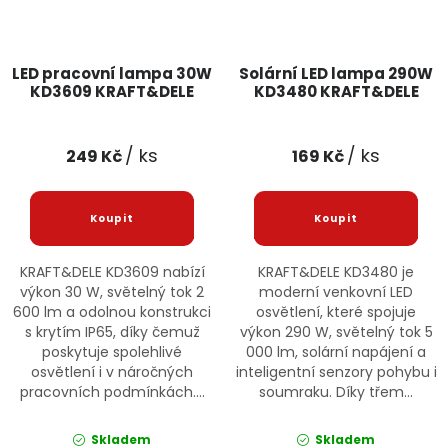
LED pracovní lampa 30W
Solární LED lampa 290W
KD3609 KRAFT&DELE
KD3480 KRAFT&DELE
/ ks
/ ks
249 Kč
169 Kč
KRAFT&DELE KD3609 nabízí
KRAFT&DELE KD3480 je
výkon 30 W, světelný tok 2
moderní venkovní LED
600 lm a odolnou konstrukci
osvětlení, které spojuje
s krytím IP65, díky čemuž
výkon 290 W, světelný tok 5
poskytuje spolehlivé
000 lm, solární napájení a
osvětlení i v náročných
inteligentní senzory pohybu i
pracovních podmínkách....
soumraku. Díky třem...
Skladem
Skladem