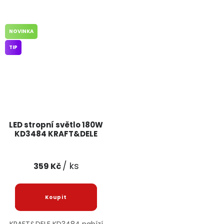
NOVINKA
TIP
LED stropní světlo 180W
KD3484 KRAFT&DELE
/ ks
359 Kč