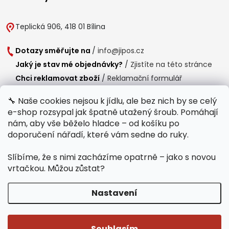
Teplická 906, 418 01 Bílina
Dotazy směřujte na
/
info@jipos.cz
Jaký je stav mé objednávky?
/
Zjistíte na této stránce
Chci reklamovat zboží
/
Reklamační formulář
Chci vrátit zboží do 14 dní
/
Formulář pro vrácení zboží
🔧 Naše cookies nejsou k jídlu, ale bez nich by se celý
e-shop rozsypal jak špatně utažený šroub. Pomáhají
Provozní doba
nám, aby vše běželo hladce – od košíku po
Po-Čt /
8:00 - 15:00
doporučení nářadí, které vám sedne do ruky.
Pá /
7:30 - 14:30
Slíbíme, že s nimi zacházíme opatrně – jako s novou
Polední přestávka /
11:00 - 11:30
vrtačkou. Můžou zůstat?
Nastavení
Copyright 2026
Jipos.cz
. Všechna práva vyhrazena.
Upravit nastavení
cookies
Souhlasím
Běží na Shoptet Premium
/
Webdesign mi-ma.cz
/