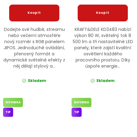
Dodejte své hudbě, streamu
KRAFT&DELE KD3483 nabízí
nebo večerní atmosféře
výkon 80 W, světelný tok 8
nový rozměr s RGB panelem
500 lm a tři nastavitelné LED
JIPOS. Jednoduché ovládání,
panely, které zajistí kvalitní
přenosný formát a
osvětlení každého
dynamické světelné efekty z
pracovního prostoru. Díky
něj dělají stylový a...
úspoře energie...
Skladem
Skladem
NOVINKA
NOVINKA
TIP
TIP