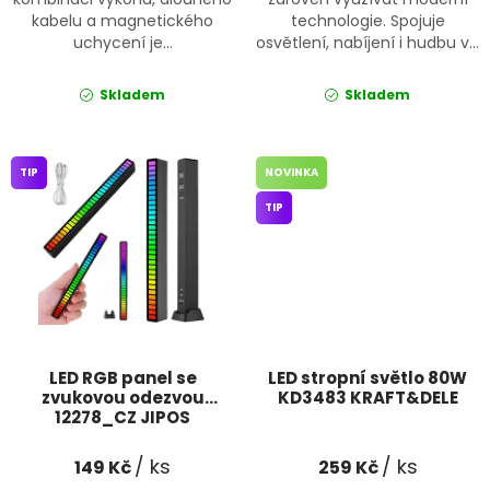
kabelu a magnetického
technologie. Spojuje
uchycení je...
osvětlení, nabíjení i hudbu v...
Skladem
Skladem
TIP
NOVINKA
TIP
LED RGB panel se
LED stropní světlo 80W
zvukovou odezvou
KD3483 KRAFT&DELE
12278_CZ JIPOS
/ ks
/ ks
149 Kč
259 Kč