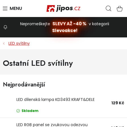
Přejít na obsah
Hled
N
SLEVY AŽ -40 %
Nepromeškejte
v kategorii
Slevoakce!
Slevoakce
LED svítilny
Zahrada
Ostatní LED svítilny
Stavba a dům
Nejprodávanější
Dílna
LED dílenská lampa KD3493 KRAFT&DELE
129 Kč
Domácnost
Skladem
LED RGB panel se zvukovou odezvou