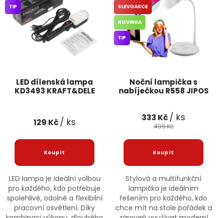
TIP
SLEVOAKCE
Jaký je aktuální stav mé objednávky?
NOVINKA
Velkoobchodní spolupráce (B2B)
Prodejna nářadí
TIP
Servis nářadí
Hodnocení obchodu
LED dílenská lampa
Noční lampička s
Doprava a platba
Váš zákaznický účet
Kontakt
KD3493 KRAFT&DELE
nabíječkou R558 JIPOS
PODPORA
/ ks
333 Kč
/ ks
129 Kč
499 Kč
Reklamační formulář
Odstoupení ve lhůtě 14 dní
Obchodní podmínky
Reklamační řád
LED lampa je ideální volbou
Stylová a multifunkční
pro každého, kdo potřebuje
lampička je ideálním
Podmínky ochrany osobních údajů
spolehlivé, odolné a flexibilní
řešením pro každého, kdo
pracovní osvětlení. Díky
chce mít na stole pořádek a
kombinaci výkonu, dlouhého
zároveň využívat moderní