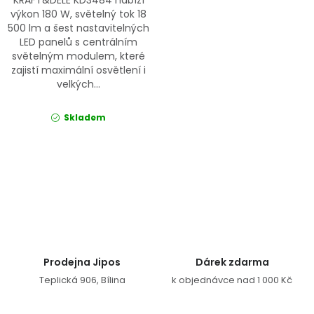
KRAFT&DELE KD3484 nabízí
výkon 180 W, světelný tok 18
500 lm a šest nastavitelných
LED panelů s centrálním
světelným modulem, které
zajistí maximální osvětlení i
velkých...
Skladem
Ovládací prvky výpisu
Prodejna Jipos
Dárek zdarma
Teplická 906, Bílina
k objednávce nad 1 000 Kč