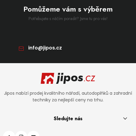
Pomůžeme vám s výběrem
Potřebujete s něčím poradit? Jsme tu pro vás!
info
@
jipos.cz
Zápatí
Jipos nabízí prodej kvalitního nářadí, autodoplňků a zahradní
techniky za nejlepší ceny na trhu.
Sledujte nás