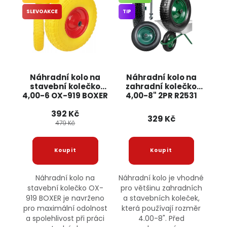
SLEVOAKCE
TIP
Náhradní kolo na
Náhradní kolo na
stavební kolečko
zahradní kolečko
4,00-6 OX-919 BOXER
4,00-8" 2PR R2531
JIPOS
392 Kč
329 Kč
479 Kč
Náhradní kolo na
Náhradní kolo je vhodné
stavební kolečko OX-
pro většinu zahradních
919 BOXER je navrženo
a stavebních koleček,
pro maximální odolnost
která používají rozměr
a spolehlivost při práci
4.00-8". Před