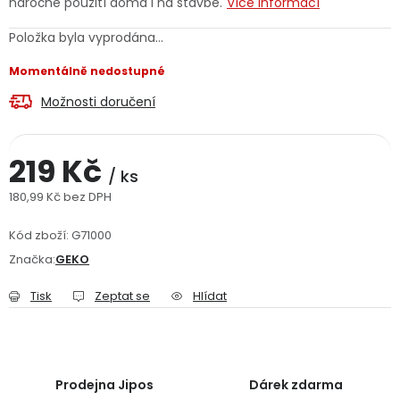
náročné použití doma i na stavbě.
Více informací
Jaký je aktuální stav mé objednávky?
Položka byla vyprodána…
Velkoobchodní spolupráce (B2B)
Prodejna nářadí
Momentálně nedostupné
Možnosti doručení
Servis nářadí
Hodnocení obchodu
Doprava a platba
Váš zákaznický účet
Kontakt
219 Kč
/ ks
180,99 Kč bez DPH
PODPORA
Měrná cena:
Kód zboží:
G71000
Značka:
GEKO
Reklamační formulář
Odstoupení ve lhůtě 14 dní
Tisk
Zeptat se
Hlídat
Obchodní podmínky
Reklamační řád
Podmínky ochrany osobních údajů
Prodejna Jipos
Dárek zdarma