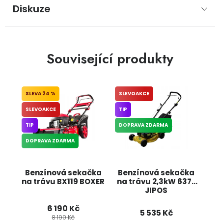
Diskuze
Související produkty
24 %
SLEVOAKCE
SLEVOAKCE
TIP
TIP
DOPRAVA ZDARMA
DOPRAVA ZDARMA
Benzínová sekačka
Benzínová sekačka
na trávu BX119 BOXER
na trávu 2,3kW 6372
JIPOS
6 190 Kč
5 535 Kč
8 190 Kč