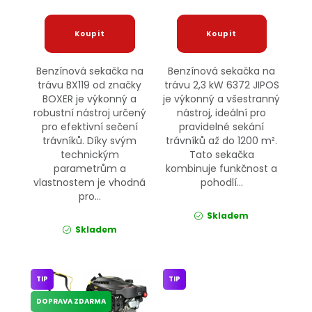
Benzínová sekačka na
Benzínová sekačka na
trávu BX119 od značky
trávu 2,3 kW 6372 JIPOS
BOXER je výkonný a
je výkonný a všestranný
robustní nástroj určený
nástroj, ideální pro
pro efektivní sečení
pravidelné sekání
trávníků. Díky svým
trávníků až do 1200 m².
technickým
Tato sekačka
parametrům a
kombinuje funkčnost a
vlastnostem je vhodná
pohodlí...
pro...
Skladem
Skladem
TIP
TIP
DOPRAVA ZDARMA