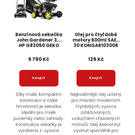
Benzínová sekačka
Olej pro čtyřdobé
John Gardener 3,5
motory 600ml SAE-
HP G83050 GEKO
30 KONGAR103006
AXENOL
5 790 Kč
129 Kč
Díky malé, kompaktní
Nejkvalitnější olej určený
konstrukci a nízké
pro mazání moderních
hmotnosti je sekačka
čtyřdobých, vysoce
ideální pro malé
zatěžovaných,
pozemky nebo zahrady.
vzduchem chlazených
Konstrukce sekačky je
motorů. Olej Axenol byl
vyrobena z vysoce
vyvinut speciálně pro