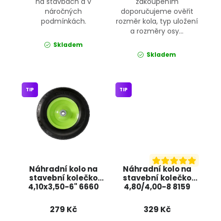
na stavbách a v
zakoupením
náročných
doporučujeme ověřit
podmínkách.
rozměr kola, typ uložení
a rozměry osy...
Skladem
Skladem
TIP
TIP
Náhradní kolo na
Náhradní kolo na
stavební kolečko
stavební kolečko
4,10x3,50-6" 6660
4,80/4,00-8 8159
JIPOS
JIPOS
279 Kč
329 Kč