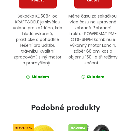
Sekačka KD5084 od
Méně času za sekačkou,
KRAFT&DELE je skvělou
více času na upravené
volbou pro každého, kdo
zahradě. Zahradní
hledá výkonné,
traktor POWERMAT PM-
praktické a pohodlné
OTS-6HPM kombinuje
řešení pro údržbu
výkonný motor Loncin,
trávníku. Kvalitní
záběr 66 cm, koš o
zpracování, silný motor
objemu 150 l a tři režimy
a promyšlený...
sečení....
Skladem
Skladem
Podobné produkty
18 %
NOVINKA