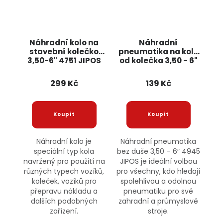
Náhradní kolo na
Náhradní
stavební kolečko
pneumatika na kolo
3,50-6" 4751 JIPOS
od kolečka 3,50 - 6"
4945 JIPOS
299 Kč
139 Kč
Náhradní kolo je
Náhradní pneumatika
speciální typ kola
bez duše 3,50 – 6″ 4945
navržený pro použití na
JIPOS je ideální volbou
různých typech vozíků,
pro všechny, kdo hledají
koleček, vozíků pro
spolehlivou a odolnou
přepravu nákladu a
pneumatiku pro své
dalších podobných
zahradní a průmyslové
zařízení.
stroje.