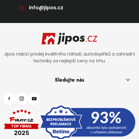
info
@
jipos.cz
Zápatí
Jipos nabízí prodej kvalitního nářadí, autodoplňků a zahradní
techniky za nejlepší ceny na trhu.
Sledujte nás