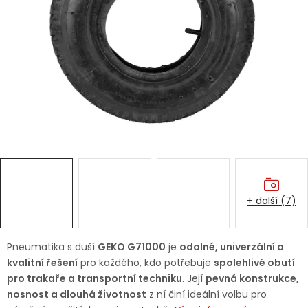
Dětská hřiště
Autodoplňky
Vánoce
Ochranné pomůcky
Fotovoltaika
+ další (7)
Výprodej
Značky
Pneumatika s duší
GEKO G71000
je
odolné, univerzální a
kvalitní řešení
pro každého, kdo potřebuje
spolehlivé obutí
pro trakaře a transportní techniku
. Její
pevná konstrukce,
nosnost a dlouhá životnost
z ní činí ideální volbu pro