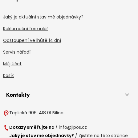
Jaký je aktuální stav mé objednávky?
Reklamační formulář
Odstoupení ve lhůtě 14 dní
Servis nářadí
Můj účet
Košík
Kontakty
Teplická 906, 418 01 Bílina
Dotazy směřujte na
/
info@jipos.cz
Jaký je stav mé objednávky?
/
Zjistíte na této stránce