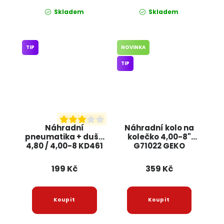
Skladem
Skladem
TIP
NOVINKA
TIP
Náhradní
Náhradní kolo na
pneumatika + duše
kolečko 4,00-8"
4,80 / 4,00-8 KD461
G71022 GEKO
KRAFT&DELE
199 Kč
359 Kč