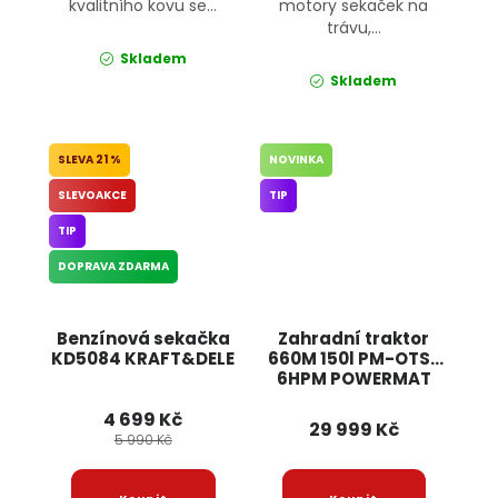
kvalitního kovu se...
motory sekaček na
trávu,...
Skladem
Skladem
21 %
NOVINKA
SLEVOAKCE
TIP
TIP
DOPRAVA ZDARMA
Benzínová sekačka
Zahradní traktor
KD5084 KRAFT&DELE
660M 150l PM-OTS-
6HPM POWERMAT
4 699 Kč
29 999 Kč
5 990 Kč