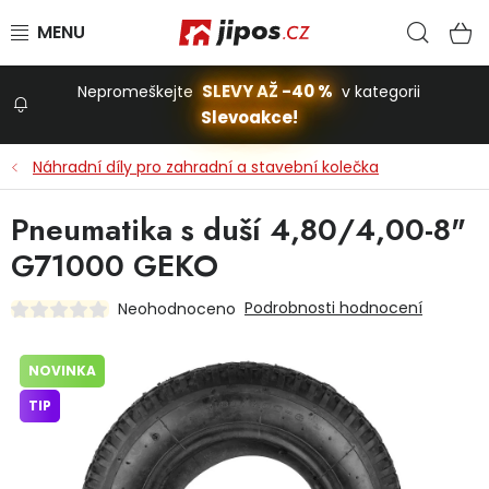
Přejít na obsah
Hled
N
SLEVY AŽ -40 %
Nepromeškejte
v kategorii
Slevoakce!
Slevoakce
Náhradní díly pro zahradní a stavební kolečka
Zahrada
Pneumatika s duší 4,80/4,00-8"
G71000 GEKO
Stavba a dům
Podrobnosti hodnocení
Neohodnoceno
Dílna
NOVINKA
TIP
Domácnost