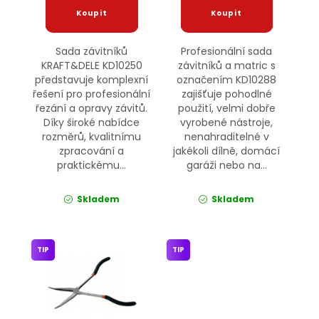
Sada závitníků
Profesionální sada
KRAFT&DELE KD10250
závitníků a matric s
představuje komplexní
označením KD10288
řešení pro profesionální
zajišťuje pohodlné
řezání a opravy závitů.
použití, velmi dobře
Díky široké nabídce
vyrobené nástroje,
rozměrů, kvalitnímu
nenahraditelné v
zpracování a
jakékoli dílně, domácí
praktickému...
garáži nebo na...
Skladem
Skladem
TIP
TIP