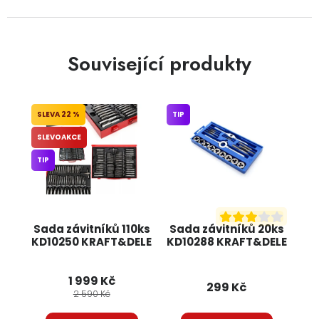
Související produkty
22 %
TIP
SLEVOAKCE
TIP
Sada závitníků 110ks
Sada závitníků 20ks
KD10250 KRAFT&DELE
KD10288 KRAFT&DELE
1 999 Kč
299 Kč
2 590 Kč