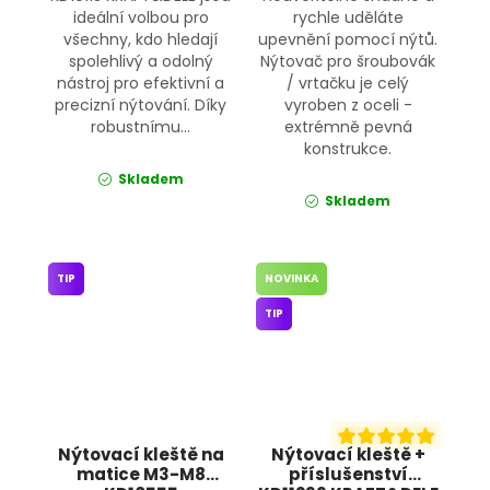
ideální volbou pro
rychle uděláte
všechny, kdo hledají
upevnění pomocí nýtů.
spolehlivý a odolný
Nýtovač pro šroubovák
nástroj pro efektivní a
/ vrtačku je celý
precizní nýtování. Díky
vyroben z oceli -
robustnímu...
extrémně pevná
konstrukce.
Skladem
Skladem
TIP
NOVINKA
TIP
Nýtovací kleště na
Nýtovací kleště +
matice M3-M8
příslušenství