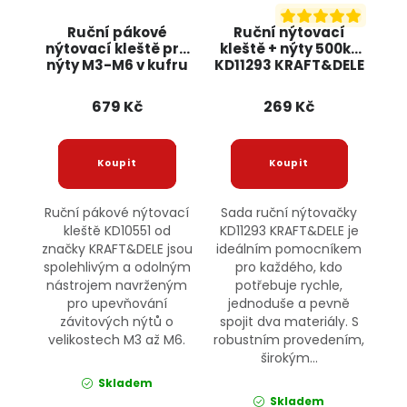
Ruční pákové
Ruční nýtovací
nýtovací kleště pro
kleště + nýty 500ks
nýty M3-M6 v kufru
KD11293 KRAFT&DELE
KD10551 KRAFT&DELE
679 Kč
269 Kč
Ruční pákové nýtovací
Sada ruční nýtovačky
kleště KD10551 od
KD11293 KRAFT&DELE je
značky KRAFT&DELE jsou
ideálním pomocníkem
spolehlivým a odolným
pro každého, kdo
nástrojem navrženým
potřebuje rychle,
pro upevňování
jednoduše a pevně
závitových nýtů o
spojit dva materiály. S
velikostech M3 až M6.
robustním provedením,
širokým...
Skladem
Skladem