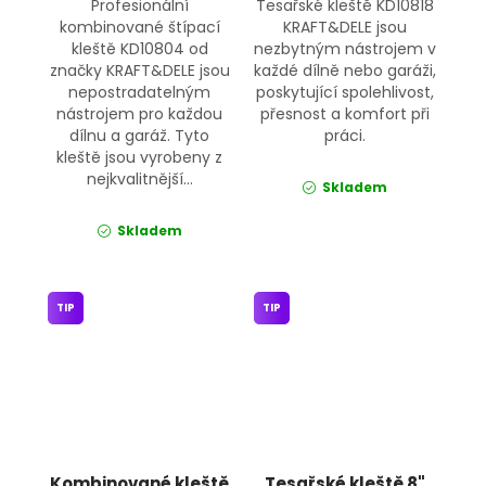
Profesionální
Tesařské kleště KD10818
kombinované štípací
KRAFT&DELE jsou
kleště KD10804 od
nezbytným nástrojem v
značky KRAFT&DELE jsou
každé dílně nebo garáži,
nepostradatelným
poskytující spolehlivost,
nástrojem pro každou
přesnost a komfort při
dílnu a garáž. Tyto
práci.
kleště jsou vyrobeny z
nejkvalitnější...
Skladem
Skladem
TIP
TIP
Kombinované kleště
Tesařské kleště 8"