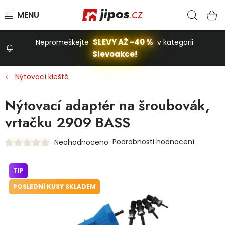
Přejít na obsah
Hled
N
SLEVY AŽ -40 %
Nepromeškejte
v kategorii
Slevoakce!
Slevoakce
Nýtovací kleště
Zahrada
Nýtovací adaptér na šroubovák,
vrtačku 2909 BASS
Stavba a dům
Podrobnosti hodnocení
Neohodnoceno
Dílna
TIP
POSLEDNÍ KUSY SKLADEM
Domácnost