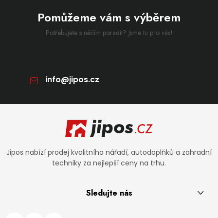
Pomůžeme vám s výběrem
Potřebujete s něčím poradit? Jsme tu pro vás!
info
@
jipos.cz
Zápatí
Jipos nabízí prodej kvalitního nářadí, autodoplňků a zahradní
techniky za nejlepší ceny na trhu.
Sledujte nás