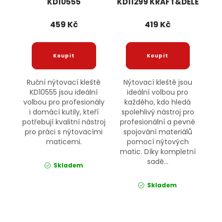
KD10555
KD11299 KRAFT&DELE
KRAFT&DELE
459 Kč
419 Kč
Ruční nýtovací kleště
Nýtovací kleště jsou
KD10555 jsou ideální
ideální volbou pro
volbou pro profesionály
každého, kdo hledá
i domácí kutily, kteří
spolehlivý nástroj pro
potřebují kvalitní nástroj
profesionální a pevné
pro práci s nýtovacími
spojování materiálů
maticemi.
pomocí nýtových
matic. Díky kompletní
sadě...
Skladem
Skladem