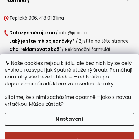
Teplická 906, 418 01 Bílina
Dotazy směřujte na
/
info@jipos.cz
Jaký je stav mé objednávky?
/
Zjistíte na této stránce
Chci reklamovat zboží
/
Reklamační formulář
Chci vrátit zboží do 14 dní
/
Formulář pro vrácení zboží
🔧 Naše cookies nejsou k jídlu, ale bez nich by se celý
e-shop rozsypal jak špatně utažený šroub. Pomáhají
Provozní doba
nám, aby vše běželo hladce – od košíku po
Po-Čt /
8:00 - 15:00
doporučení nářadí, které vám sedne do ruky.
Pá /
7:30 - 14:30
Slíbíme, že s nimi zacházíme opatrně – jako s novou
Polední přestávka /
11:00 - 11:30
vrtačkou. Můžou zůstat?
Nastavení
Copyright 2026
Jipos.cz
. Všechna práva vyhrazena.
Upravit nastavení
cookies