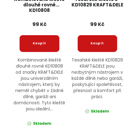
dlouhé rovné
KD10829 KRAFT&DELE
KD10808
KRAFT&DELE
99 Kč
99 Kč
Kombinované kleště
Tesařské kleště KD10829
dlouhé rovné KD10808
KRAFT&DELE jsou
od značky KRAFT&DELE
nezbytným nástrojem v
jsou univerzálním
každé dílně nebo garáži,
nástrojem, který by
poskytující spolehlivost,
neměl chybět v žádné
přesnost a komfort při
dílně, garáži ani
práci.
domácnosti. Tyto kleště
jsou ideální...
Skladem
Skladem