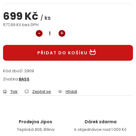
Jaký je aktuální stav mé objednávky?
699 Kč
/ ks
Velkoobchodní spolupráce (B2B)
Prodejna nářadí
577,69 Kč bez DPH
Měrná cena:
Servis nářadí
Hodnocení obchodu
PŘIDAT DO KOŠÍKU
Doprava a platba
Váš zákaznický účet
Kontakt
PODPORA
Kód zboží:
2909
Značka:
BASS
Reklamační formulář
Odstoupení ve lhůtě 14 dní
Tisk
Zeptat se
Hlídat
Obchodní podmínky
Reklamační řád
Podmínky ochrany osobních údajů
Prodejna Jipos
Dárek zdarma
Teplická 906, Bílina
k objednávce nad 1 000 Kč