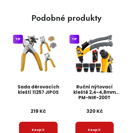
Podobné produkty
TIP
TIP
Sada děrovacích
Ruční nýtovací
kleští 11257 JIPOS
kleště 2,4-4,8mm
PM-NIR-200T
POWERMAT
219 Kč
320 Kč