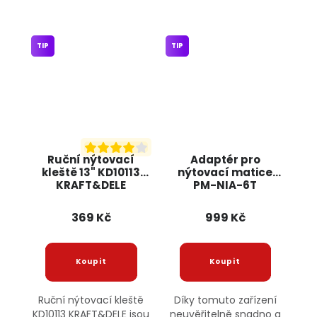
TIP
TIP
Ruční nýtovací
Adaptér pro
kleště 13" KD10113
nýtovací matice
KRAFT&DELE
PM-NIA-6T
POWERMAT
369 Kč
999 Kč
Ruční nýtovací kleště
Díky tomuto zařízení
KD10113 KRAFT&DELE jsou
neuvěřitelně snadno a