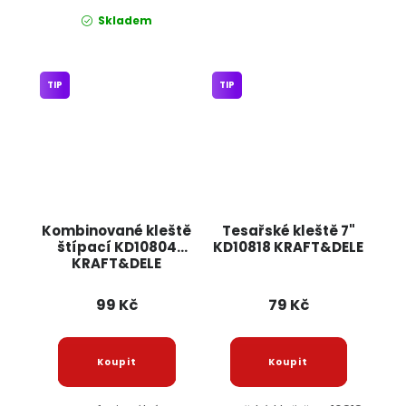
Skladem
TIP
TIP
Kombinované kleště
Tesařské kleště 7"
štípací KD10804
KD10818 KRAFT&DELE
KRAFT&DELE
99 Kč
79 Kč