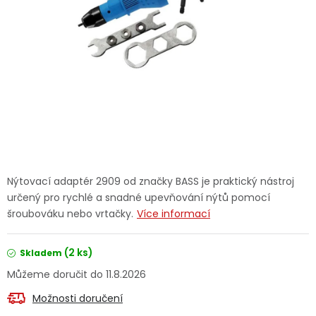
Dětská hřiště
Autodoplňky
Vánoce
Ochranné pomůcky
Fotovoltaika
Nýtovací adaptér 2909 od značky BASS je praktický nástroj
určený pro rychlé a snadné upevňování nýtů pomocí
Výprodej
šroubováku nebo vrtačky.
Více informací
Značky
(2 ks)
Skladem
11.8.2026
Možnosti doručení