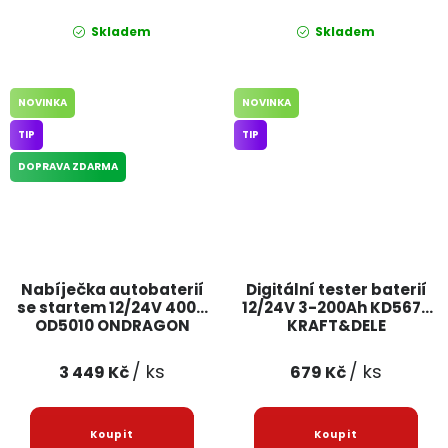
Skladem
Skladem
NOVINKA
NOVINKA
TIP
TIP
DOPRAVA ZDARMA
Nabíječka autobaterií
Digitální tester baterií
se startem 12/24V 400A
12/24V 3-200Ah KD5673
OD5010 ONDRAGON
KRAFT&DELE
/ ks
/ ks
3 449 Kč
679 Kč