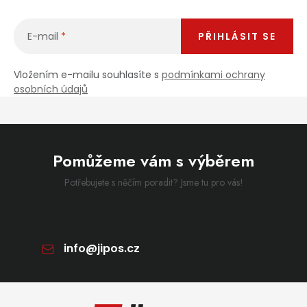
E-mail
PŘIHLÁSIT SE
Vložením e-mailu souhlasíte s
podmínkami ochrany
osobních údajů
Pomůžeme vám s výběrem
Potřebujete s něčím poradit? Jsme tu pro vás!
info
@
jipos.cz
Zápatí