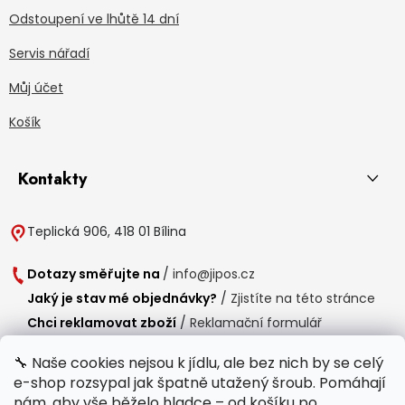
Odstoupení ve lhůtě 14 dní
Servis nářadí
Můj účet
Košík
Kontakty
Teplická 906, 418 01 Bílina
Dotazy směřujte na
/
info@jipos.cz
Jaký je stav mé objednávky?
/
Zjistíte na této stránce
Chci reklamovat zboží
/
Reklamační formulář
Chci vrátit zboží do 14 dní
/
Formulář pro vrácení zboží
🔧 Naše cookies nejsou k jídlu, ale bez nich by se celý
e-shop rozsypal jak špatně utažený šroub. Pomáhají
Provozní doba
nám, aby vše běželo hladce – od košíku po