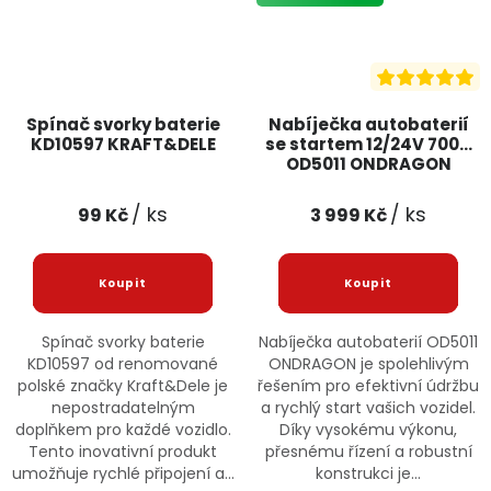
Spínač svorky baterie
Nabíječka autobaterií
KD10597 KRAFT&DELE
se startem 12/24V 700A
OD5011 ONDRAGON
/ ks
/ ks
99 Kč
3 999 Kč
Spínač svorky baterie
Nabíječka autobaterií OD5011
KD10597 od renomované
ONDRAGON je spolehlivým
polské značky Kraft&Dele je
řešením pro efektivní údržbu
nepostradatelným
a rychlý start vašich vozidel.
doplňkem pro každé vozidlo.
Díky vysokému výkonu,
Tento inovativní produkt
přesnému řízení a robustní
umožňuje rychlé připojení a...
konstrukci je...