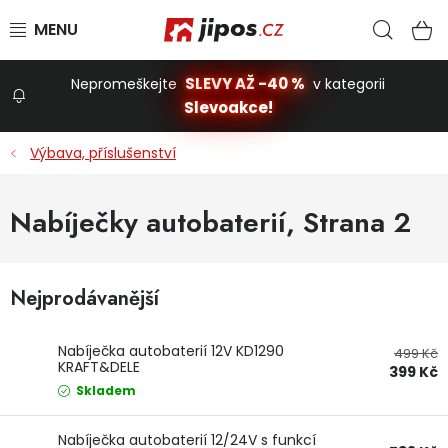
Přejít na obsah
Hled
N
SLEVY AŽ -40 %
Nepromeškejte
v kategorii
Slevoakce!
Slevoakce
Výbava, příslušenství
Zahrada
Nabíječky autobaterií
, Strana 2
Stavba a dům
Nejprodávanější
Dílna
Nabíječka autobaterií 12V KD1290
499 Kč
KRAFT&DELE
399 Kč
Domácnost
Skladem
Nabíječka autobaterií 12/24V s funkcí