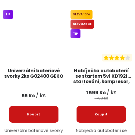
TIP
10 %
SLEVOAKCE
TIP
Univerzální bateriové
Nabíječka autobaterií
svorky 2ks G02400 GEKO
se startem 5v1 KD1921
startování, kompresor,
svítilna KRAFT&DELE
/ ks
1 599 Kč
/ ks
55 Kč
1 788 Kč
Univerzální bateriové svorky
Nabíječka autobaterií se