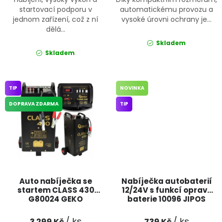
startovací podporu v
automatickému provozu a
jednom zařízení, což z ní
vysoké úrovni ochrany je...
dělá...
Skladem
Skladem
TIP
NOVINKA
DOPRAVA ZDARMA
TIP
Auto nabíječka se
Nabíječka autobaterií
startem CLASS 430
12/24V s funkcí opravy
G80024 GEKO
baterie 10096 JIPOS
/ ks
/ ks
3 299 Kč
739 Kč