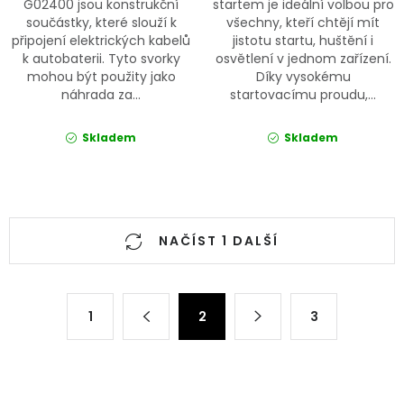
G02400 jsou konstrukční
startem je ideální volbou pro
součástky, které slouží k
všechny, kteří chtějí mít
připojení elektrických kabelů
jistotu startu, huštění i
k autobaterii. Tyto svorky
osvětlení v jednom zařízení.
mohou být použity jako
Díky vysokému
náhrada za...
startovacímu proudu,...
Skladem
Skladem
Ovládací prvky výpisu
NAČÍST 1 DALŠÍ
Stránkování
1
2
3