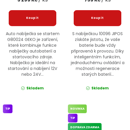
Auto nabíječka se startem
S nabíječkou 10096 JIPOS
G80024 GEKO je zařízení,
získáte jistotu, že vaše
které kombinuje funkce
baterie bude vždy
nabíječky autobaterií a
připravená k provozu. Díky
startovacího zdroje.
inteligentním funkcím,
Nabíječka je ideální na
jednoduchému ovládání a
startování a nabíjení 12V
možnosti regenerace
nebo 24V...
starých baterií...
Skladem
Skladem
TIP
NOVINKA
TIP
DOPRAVA ZDARMA