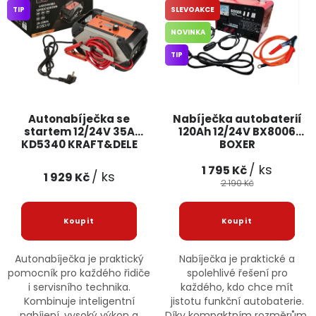
TIP
SLEVOAKCE
Jaký je aktuální stav mé objednávky?
NOVINKA
Velkoobchodní spolupráce (B2B)
Prodejna nářadí
TIP
Servis nářadí
Hodnocení obchodu
Autonabíječka se
Nabíječka autobaterií
Doprava a platba
Váš zákaznický účet
Kontakt
startem 12/24V 35A
120Ah 12/24V BX8006
KD5340 KRAFT&DELE
BOXER
PODPORA
/ ks
1 795 Kč
/ ks
1 929 Kč
2 190 Kč
Reklamační formulář
Odstoupení ve lhůtě 14 dní
Obchodní podmínky
Reklamační řád
Autonabíječka je praktický
Nabíječka je praktické a
pomocník pro každého řidiče
spolehlivé řešení pro
Podmínky ochrany osobních údajů
i servisního technika.
každého, kdo chce mít
Kombinuje inteligentní
jistotu funkční autobaterie.
nabíjení, vysoký výkon a
Díky kompaktním rozměrům,