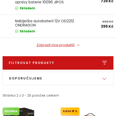
739 Kč
opravy baterie 10096 JIPOS
Dětská hřiště
Skladem
Autodoplňky
Nabíječka autobaterií 12V OD2212
499 Kč
ONDRAGON
399 Kč
Skladem
Vánoce
Zobrazit více produktů
Ochranné pomůcky
FILTROVAT PRODUKTY
Fotovoltaika
Výpis produktů
Řazení produktů
Výprodej
DOPORUČUJEME
Značky
Stránka
2
z
3
-
25
položek celkem
NOVINKA
18 %