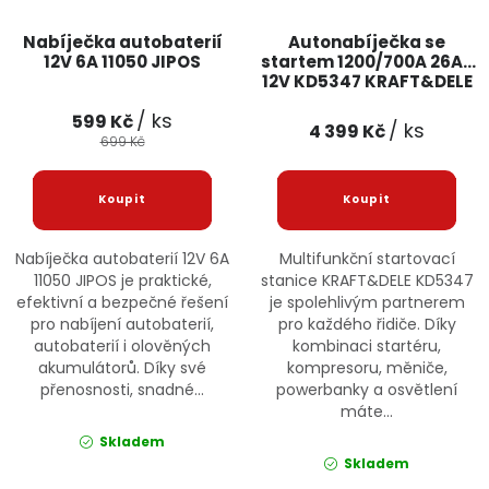
Nabíječka autobaterií
Autonabíječka se
12V 6A 11050 JIPOS
startem 1200/700A 26Ah
12V KD5347 KRAFT&DELE
/ ks
599 Kč
/ ks
4 399 Kč
699 Kč
Nabíječka autobaterií 12V 6A
Multifunkční startovací
11050 JIPOS je praktické,
stanice KRAFT&DELE KD5347
efektivní a bezpečné řešení
je spolehlivým partnerem
pro nabíjení autobaterií,
pro každého řidiče. Díky
autobaterií i olověných
kombinaci startéru,
akumulátorů. Díky své
kompresoru, měniče,
přenosnosti, snadné...
powerbanky a osvětlení
máte...
Skladem
Skladem