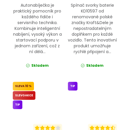
Autonabíječka je
Spínač svorky baterie
praktický pomocník pro
KD10597 od
každého řidiče i
renomované polské
servisního technika.
značky Kraft&Dele je
Kombinuje inteligentní
nepostradatelným
nabíjení, vysoký výkon a
doplňkem pro každé
startovací podporu v
vozidlo. Tento inovativní
jednom zařízení, což z
produkt umožňuje
ní dělá...
rychlé připojení a...
Skladem
Skladem
10 %
TIP
SLEVOAKCE
TIP