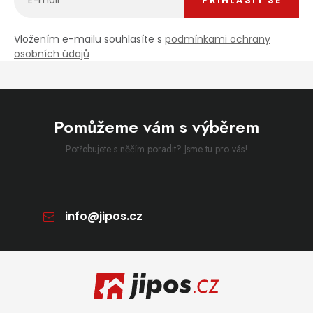
Vložením e-mailu souhlasíte s
podmínkami ochrany
osobních údajů
Pomůžeme vám s výběrem
Potřebujete s něčím poradit? Jsme tu pro vás!
info
@
jipos.cz
Zápatí