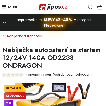
Přejít na obsah
Hled
N
SLEVY AŽ -40 %
Nepromeškejte
v kategorii
Slevoakce!
Slevoakce
Nabíječky autobaterií
Zahrada
Nabíječka autobaterií se startem
12/24V 140A OD2233
Stavba a dům
ONDRAGON
Podrobnosti hodnocení
Neohodnoceno
Dílna
6 %
Domácnost
SLEVOAKCE
TIP