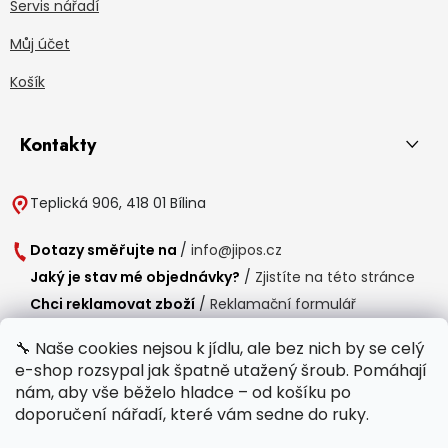
Servis nářadí
Můj účet
Košík
Kontakty
Teplická 906, 418 01 Bílina
Dotazy směřujte na
/
info@jipos.cz
Jaký je stav mé objednávky?
/
Zjistíte na této stránce
Chci reklamovat zboží
/
Reklamační formulář
Chci vrátit zboží do 14 dní
/
Formulář pro vrácení zboží
🔧 Naše cookies nejsou k jídlu, ale bez nich by se celý
e-shop rozsypal jak špatně utažený šroub. Pomáhají
Provozní doba
nám, aby vše běželo hladce – od košíku po
Po-Čt /
8:00 - 15:00
doporučení nářadí, které vám sedne do ruky.
Pá /
7:30 - 14:30