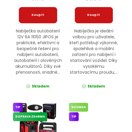
Nabíječka autobaterií
Nabíječka je ideální
12V 6A 11050 JIPOS je
volbou pro uživatele,
praktické, efektivní a
kteří potřebují výkonné,
bezpečné řešení pro
spolehlivé a mobilní
nabíjení autobaterií,
zařízení pro nabíjení i
autobaterií i olověných
startování vozidel. Díky
akumulátorů. Díky své
vysokému
přenosnosti, snadné...
startovacímu proudu,...
Skladem
Skladem
TIP
NOVINKA
DOPRAVA ZDARMA
TIP