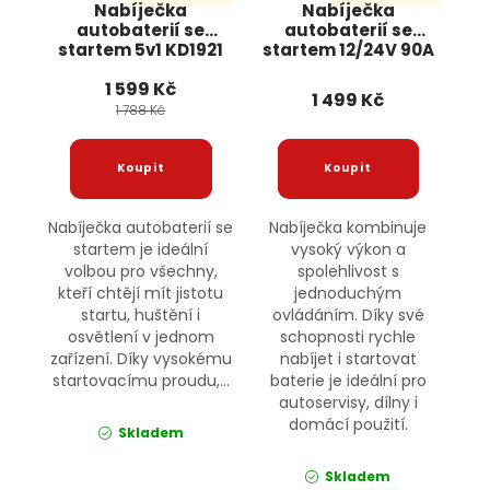
Nabíječka
Nabíječka
autobaterií se
autobaterií se
startem 5v1 KD1921
startem 12/24V 90A
startování,
OD2232 ONDRAGON
1 599 Kč
kompresor, svítilna
1 499 Kč
KRAFT&DELE
1 788 Kč
Nabíječka autobaterií se
Nabíječka kombinuje
startem je ideální
vysoký výkon a
volbou pro všechny,
spolehlivost s
kteří chtějí mít jistotu
jednoduchým
startu, huštění i
ovládáním. Díky své
osvětlení v jednom
schopnosti rychle
zařízení. Díky vysokému
nabíjet i startovat
startovacímu proudu,...
baterie je ideální pro
autoservisy, dílny i
domácí použití.
Skladem
Skladem