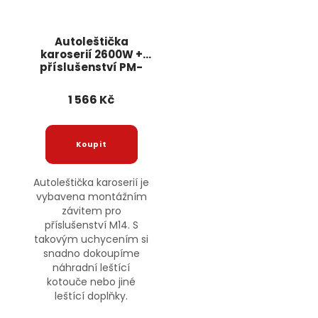
Autoleštička
karoserií 2600W +
příslušenství PM-
PS-2600T-Z5
POWERMAT
1 566 Kč
Autoleštička karoserií je
vybavena montážním
závitem pro
příslušenství M14. S
takovým uchycením si
snadno dokoupíme
náhradní leštící
kotouče nebo jiné
leštící doplňky.