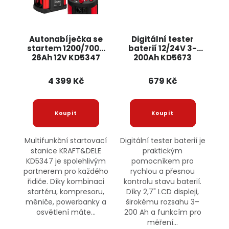
Autonabíječka se
Digitální tester
startem 1200/700A
baterií 12/24V 3-
26Ah 12V KD5347
200Ah KD5673
KRAFT&DELE
KRAFT&DELE
4 399 Kč
679 Kč
Multifunkční startovací
Digitální tester baterií je
stanice KRAFT&DELE
praktickým
KD5347 je spolehlivým
pomocníkem pro
partnerem pro každého
rychlou a přesnou
řidiče. Díky kombinaci
kontrolu stavu baterií.
startéru, kompresoru,
Díky 2,7" LCD displeji,
měniče, powerbanky a
širokému rozsahu 3–
osvětlení máte...
200 Ah a funkcím pro
měření...