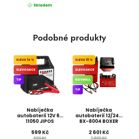
Skladem
Podobné produkty
14 %
10 %
SLEVOAKCE
SLEVOAKCE
TIP
NOVINKA
TIP
Nabíječka
Nabíječka
autobaterií 12V 6A
autobaterií 12/24V
11050 JIPOS
BX-8004 BOXER
599 Kč
2 601 Kč
699 Kč
2 890 Kč