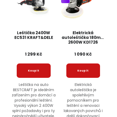
Leštička 2400W
Elektrická
EC531 KRAFT&DELE
autoleštička 180mm
2600W KD1726
KRAFT&DELE
1 299 Kč
1 090 Kč
Leštička na auto
Elektrická
BESTCRAFT je ideálním
autoleštička je
zařízením pro domácí a
spolehlivým
profesionální leštění.
pomocníkem pro
Vysoký výkon 2 400W
leštění a renovaci
splní požadavky i pro ty
lakovaných povrchů i
nejnáročnější uživatele.
další dokončovací