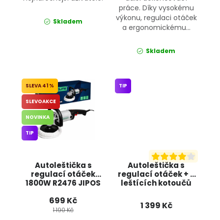
práce. Díky vysokému
výkonu, regulaci otáček
Skladem
a ergonomickému...
Skladem
41 %
TIP
SLEVOAKCE
NOVINKA
TIP
Autoleštička s
Autoleštička s
regulací otáček
regulací otáček + 5
1800W R2476 JIPOS
leštících kotoučů
OD9086 ONDRAGON
699 Kč
1 399 Kč
1 190 Kč