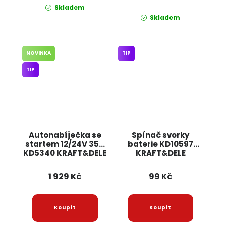
Skladem
Skladem
NOVINKA
TIP
TIP
Autonabíječka se
Spínač svorky
startem 12/24V 35A
baterie KD10597
KD5340 KRAFT&DELE
KRAFT&DELE
1 929 Kč
99 Kč