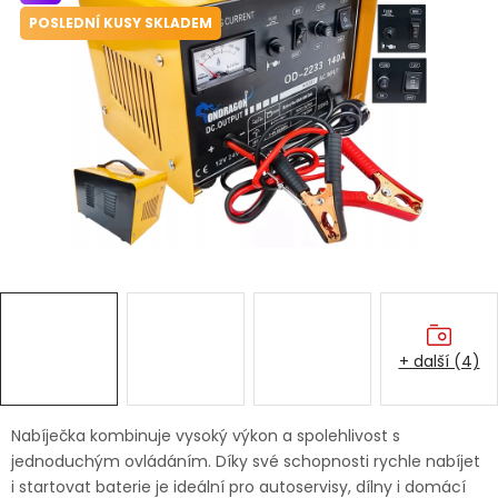
Dětská hřiště
POSLEDNÍ KUSY SKLADEM
Autodoplňky
Vánoce
Ochranné pomůcky
Fotovoltaika
Výprodej
+ další (4)
Značky
Nabíječka kombinuje vysoký výkon a spolehlivost s
jednoduchým ovládáním. Díky své schopnosti rychle nabíjet
i startovat baterie je ideální pro autoservisy, dílny i domácí