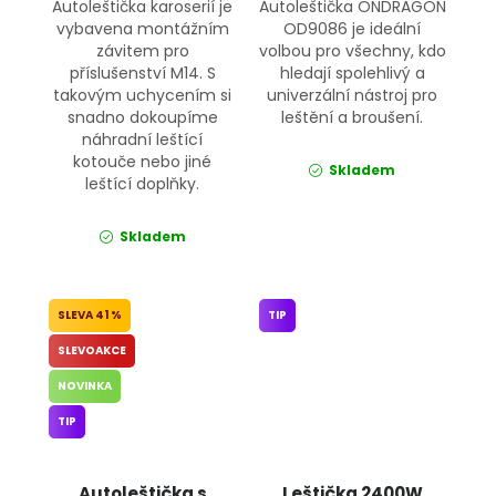
Autoleštička karoserií je
Autoleštička ONDRAGON
vybavena montážním
OD9086 je ideální
závitem pro
volbou pro všechny, kdo
příslušenství M14. S
hledají spolehlivý a
takovým uchycením si
univerzální nástroj pro
snadno dokoupíme
leštění a broušení.
náhradní leštící
kotouče nebo jiné
Skladem
leštící doplňky.
Skladem
41 %
TIP
SLEVOAKCE
NOVINKA
TIP
Autoleštička s
Leštička 2400W