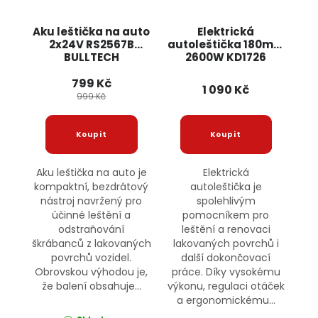
Aku leštička na auto
Elektrická
2x24V RS2567B
autoleštička 180mm
BULLTECH
2600W KD1726
KRAFT&DELE
799 Kč
1 090 Kč
999 Kč
Aku leštička na auto je
Elektrická
kompaktní, bezdrátový
autoleštička je
nástroj navržený pro
spolehlivým
účinné leštění a
pomocníkem pro
odstraňování
leštění a renovaci
škrábanců z lakovaných
lakovaných povrchů i
povrchů vozidel.
další dokončovací
Obrovskou výhodou je,
práce. Díky vysokému
že balení obsahuje...
výkonu, regulaci otáček
a ergonomickému...