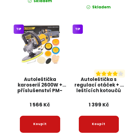
Skladem
Skladem
TIP
TIP
Autoleštička
Autoleštička s
karoserií 2600W +
regulací otáček + 5
příslušenství PM-
leštících kotoučů
PS-2600T-Z5
OD9086 ONDRAGON
POWERMAT
1 566 Kč
1 399 Kč