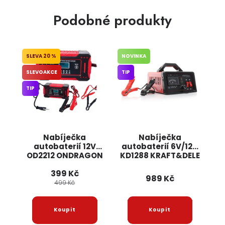
Podobné produkty
20 %
NOVINKA
SLEVOAKCE
TIP
TIP
Nabíječka
Nabíječka
autobaterií 12V
autobaterií 6V/12V
OD2212 ONDRAGON
KD1288 KRAFT&DELE
399 Kč
989 Kč
499 Kč