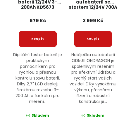
baterií 12/24V 3-
autobaterií se
200Ah KD5673
startem 12/24V 700A
KRAFT&DELE
OD5011 ONDRAGON
679 Kč
3 999 Kč
Digitální tester baterií je
Nabíječka autobaterií
praktickým
OD5011 ONDRAGON je
pomocníkem pro
spolehlivým řešením
rychlou a přesnou
pro efektivní údržbu a
kontrolu stavu baterií.
rychlý start vašich
Díky 2,7" LCD displeji,
vozidel. Díky vysokému
širokému rozsahu 3–
výkonu, přesnému
200 Ah a funkcím pro
řízení a robustní
měření...
konstrukci je...
Skladem
Skladem