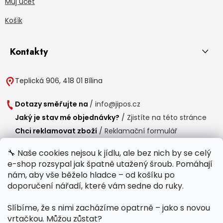
Můj účet
Košík
Kontakty
Teplická 906, 418 01 Bílina
Dotazy směřujte na
/
info@jipos.cz
Jaký je stav mé objednávky?
/
Zjistíte na této stránce
Chci reklamovat zboží
/
Reklamační formulář
Chci vrátit zboží do 14 dní
/
Formulář pro vrácení zboží
🔧 Naše cookies nejsou k jídlu, ale bez nich by se celý
e-shop rozsypal jak špatně utažený šroub. Pomáhají
Provozní doba
nám, aby vše běželo hladce – od košíku po
Po-Čt /
8:00 - 15:00
doporučení nářadí, které vám sedne do ruky.
Pá /
7:30 - 14:30
Slíbíme, že s nimi zacházíme opatrně – jako s novou
Polední přestávka /
11:00 - 11:30
vrtačkou. Můžou zůstat?