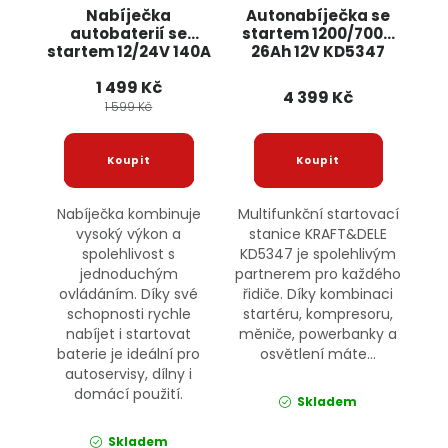
Nabíječka
Autonabíječka se
autobaterií se
startem 1200/700A
startem 12/24V 140A
26Ah 12V KD5347
OD2233 ONDRAGON
KRAFT&DELE
1 499 Kč
4 399 Kč
1 599 Kč
Nabíječka kombinuje
Multifunkční startovací
vysoký výkon a
stanice KRAFT&DELE
spolehlivost s
KD5347 je spolehlivým
jednoduchým
partnerem pro každého
ovládáním. Díky své
řidiče. Díky kombinaci
schopnosti rychle
startéru, kompresoru,
nabíjet i startovat
měniče, powerbanky a
baterie je ideální pro
osvětlení máte...
autoservisy, dílny i
domácí použití.
Skladem
Skladem