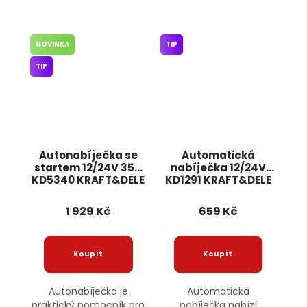
NOVINKA
TIP
TIP
Autonabíječka se
Automatická
startem 12/24V 35A
nabíječka 12/24V
KD5340 KRAFT&DELE
KD1291 KRAFT&DELE
1 929 Kč
659 Kč
Autonabíječka je
Automatická
praktický pomocník pro
nabíječka nabízí