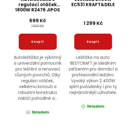
regulací otáček
EC531 KRAFT&DELE
1800W R2476 JIPOS
699 Kč
1 299 Kč
1 190 Kč
Autoleštička je výkonný
Leštička na auto
a univerzální pomocník
BESTCRAFT je ideálním
pro leštění a renovaci
zařízením pro domácí a
různých povrchů. Díky
profesionální leštění.
regulaci otáček,
Vysoký výkon 2 400W
velkému kotouči a
splní požadavky i pro ty
robustní konstrukci
nejnáročnější uživatele.
nabízí pohodlné a...
Skladem
Skladem