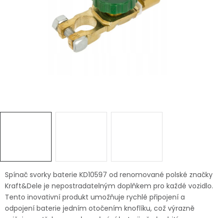
Dětská hřiště
Autodoplňky
Vánoce
Ochranné pomůcky
Fotovoltaika
Výprodej
Značky
Spínač svorky baterie KD10597 od renomované polské značky
Kraft&Dele je nepostradatelným doplňkem pro každé vozidlo.
Tento inovativní produkt umožňuje rychlé připojení a
odpojení baterie jedním otočením knoflíku, což výrazně