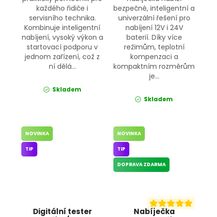
každého řidiče i
bezpečné, inteligentní a
servisního technika.
univerzální řešení pro
Kombinuje inteligentní
nabíjení 12V i 24V
nabíjení, vysoký výkon a
baterií. Díky více
startovací podporu v
režimům, teplotní
jednom zařízení, což z
kompenzaci a
ní dělá...
kompaktním rozměrům
je...
Skladem
Skladem
NOVINKA
NOVINKA
TIP
TIP
DOPRAVA ZDARMA
Digitální tester
Nabíječka