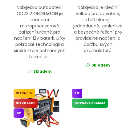
Nabíječka autobaterií
Nabíječka je ideální
OD2212 ONDRAGON je
volbou pro uživatele,
moderní
kteří hledají
mikroprocesorové
jednoduché, spolehlivé
zařízení určené pro
a bezpečné řešení pro
nabíjení 12V baterií. Díky
pravidelné nabíjení a
pokročilé technologii a
údržbu svých
široké škále ochranných
akumulátorů.
funkcí je...
Skladem
Skladem
6 %
TIP
SLEVOAKCE
DOPRAVA ZDARMA
TIP