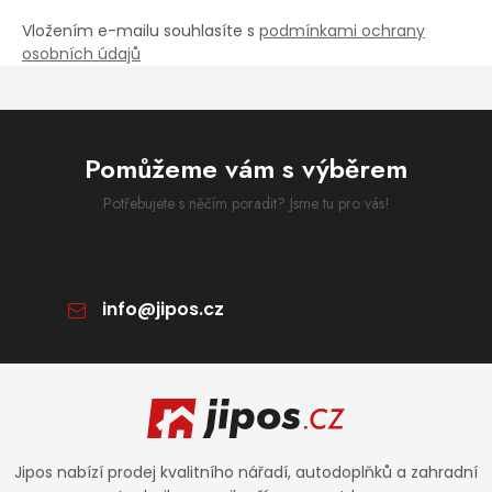
Vložením e-mailu souhlasíte s
podmínkami ochrany
osobních údajů
Pomůžeme vám s výběrem
Potřebujete s něčím poradit? Jsme tu pro vás!
info
@
jipos.cz
Zápatí
Jipos nabízí prodej kvalitního nářadí, autodoplňků a zahradní