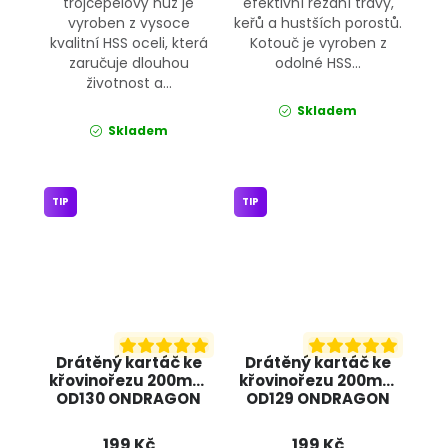
trojčepelový nůž je
efektivní řezání trávy,
vyroben z vysoce
keřů a hustších porostů.
kvalitní HSS oceli, která
Kotouč je vyroben z
zaručuje dlouhou
odolné HSS...
životnost a...
Skladem
Skladem
TIP
TIP
Drátěný kartáč ke
Drátěný kartáč ke
křovinořezu 200mm
křovinořezu 200mm
OD130 ONDRAGON
OD129 ONDRAGON
199 Kč
199 Kč