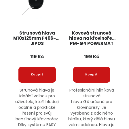
Strunová hlava
Kovová strunová
M10x125mm F406-72
hlava na křovinořez
JIPOS
PM-G4 POWERMAT
119 Kč
199 Kč
Strunová hlava je
Profesionální hliníková
ideální volbou pro
strunová
uživatele, kteří hledají
hlava G4 určená pro
odolné a praktické
křovinořezy. Je
řešení pro svůj
vyrobena z odolného
benzínový křovinořez.
hliníku, který dělá hlavu
Díky systému EASY
velmi odolnou. Hlava je