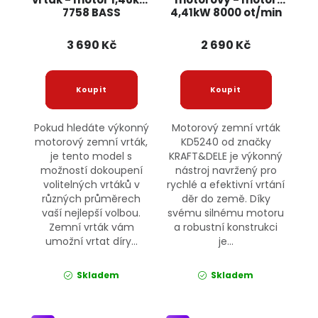
7758 BASS
4,41kW 8000 ot/min
KD5240 KRAFT&DELE
3 690 Kč
2 690 Kč
Pokud hledáte výkonný
Motorový zemní vrták
motorový zemní vrták,
KD5240 od značky
je tento model s
KRAFT&DELE je výkonný
možností dokoupení
nástroj navržený pro
volitelných vrtáků v
rychlé a efektivní vrtání
různých průměrech
děr do země. Díky
vaší nejlepší volbou.
svému silnému motoru
Zemní vrták vám
a robustní konstrukci
umožní vrtat díry...
je...
Skladem
Skladem