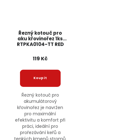
Řezný kotouč pro
aku křovinořez 1ks
RTPKA0104-TT RED
TECHNIC
119 Kč
Řezný kotouč pro
akumulátorový
křovinořez je navržen
pro maximální
efektivitu a komfort při
práci, ideální pro
prořezávání keřů a
tenkých kmenů stromů.