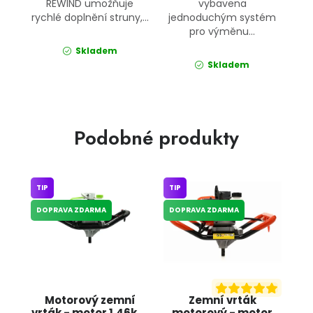
REWIND umožňuje
vybavena
rychlé doplnění struny,...
jednoduchým systém
pro výměnu...
Skladem
Skladem
Podobné produkty
TIP
TIP
DOPRAVA ZDARMA
DOPRAVA ZDARMA
Motorový zemní
Zemní vrták
vrták - motor 1,46kW
motorový - motor