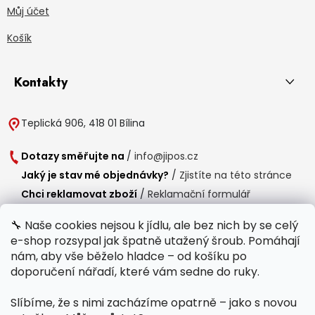
Můj účet
Košík
Kontakty
Teplická 906, 418 01 Bílina
Dotazy směřujte na
/
info@jipos.cz
Jaký je stav mé objednávky?
/
Zjistíte na této stránce
Chci reklamovat zboží
/
Reklamační formulář
Chci vrátit zboží do 14 dní
/
Formulář pro vrácení zboží
🔧 Naše cookies nejsou k jídlu, ale bez nich by se celý
e-shop rozsypal jak špatně utažený šroub. Pomáhají
Provozní doba
nám, aby vše běželo hladce – od košíku po
Po-Čt /
8:00 - 15:00
doporučení nářadí, které vám sedne do ruky.
Pá /
7:30 - 14:30
Slíbíme, že s nimi zacházíme opatrně – jako s novou
Polední přestávka /
11:00 - 11:30