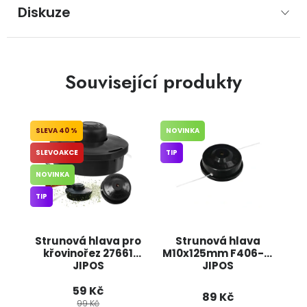
Diskuze
Související produkty
40 %
NOVINKA
SLEVOAKCE
TIP
NOVINKA
TIP
Strunová hlava pro
Strunová hlava
křovinořez 27661
M10x125mm F406-71
JIPOS
JIPOS
59 Kč
89 Kč
99 Kč