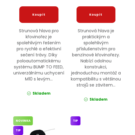
Strunová hlava pro
Strunová hlava je
křovinořez je
praktickým a
spolehlivým řešením
spolehlivým
pro rychlé a efektivní
příslušenstvím pro
sečení trávy. Díky
benzínové křovinořezy.
poloautomatickému
Nabízí odolnou
systému BUMP TO FEED,
konstrukci,
univerzálnímu uchycení
jednoduchou montáž a
M10 s levým...
kompatibilitu s většinou
strojů se závitem...
Skladem
Skladem
NOVINKA
TIP
TIP