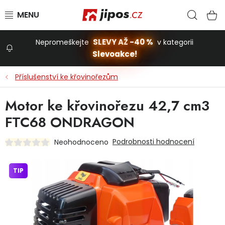
Přejít na obsah
Hled
N
SLEVY AŽ -40 %
Nepromeškejte
v kategorii
Slevoakce!
Slevoakce
Příslušenství ke křovinořezům
Zahrada
Motor ke křovinořezu 42,7 cm3
FTC68 ONDRAGON
Stavba a dům
Podrobnosti hodnocení
Neohodnoceno
Dílna
TIP
Domácnost