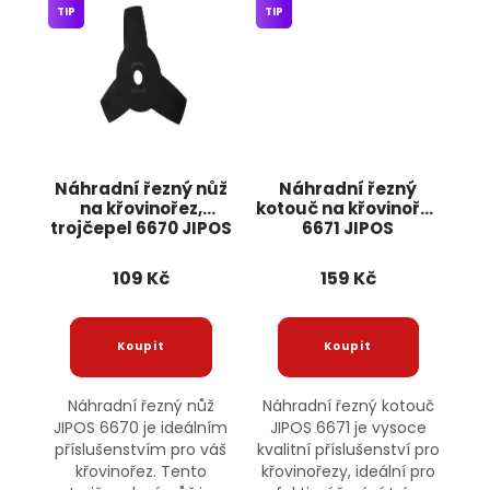
TIP
TIP
Náhradní řezný nůž
Náhradní řezný
na křovinořez,
kotouč na křovinořez
trojčepel 6670 JIPOS
6671 JIPOS
109 Kč
159 Kč
Náhradní řezný nůž
Náhradní řezný kotouč
JIPOS 6670 je ideálním
JIPOS 6671 je vysoce
příslušenstvím pro váš
kvalitní příslušenství pro
křovinořez. Tento
křovinořezy, ideální pro