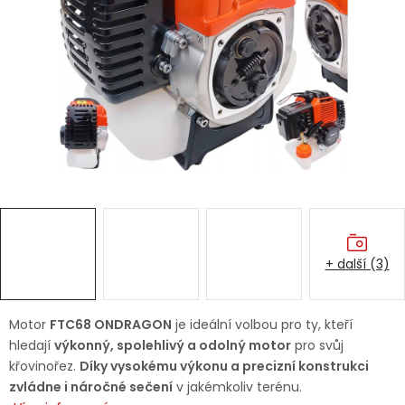
Dětská hřiště
Autodoplňky
Vánoce
Ochranné pomůcky
Fotovoltaika
+ další (3)
Výprodej
Značky
Motor
FTC68 ONDRAGON
je ideální volbou pro ty, kteří
hledají
výkonný, spolehlivý a odolný motor
pro svůj
křovinořez.
Díky vysokému výkonu a precizní konstrukci
zvládne i náročné sečení
v jakémkoliv terénu.