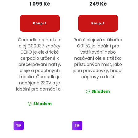
1 099 Kč
249 Kč
Čerpadlo na naftu a
Ruční olejová stříkačka
olej G00937 značky
G01152 je ideální pro
GEKO je elektrické
vstřikování nebo
čerpadlo určené k
nasávání oleje z těžko
přečerpávání nafty,
přístupných míst, jako
oleje a podobných
jsou převodovky, hnací
kapalin. Čerpadlo je
nápravy a další.
napájené 230V a je
ideální pro domácí a...
Skladem
Skladem
TIP
TIP