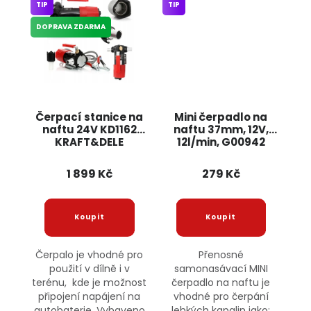
TIP
TIP
DOPRAVA ZDARMA
Čerpací stanice na
Mini čerpadlo na
naftu 24V KD1162
naftu 37mm, 12V,
KRAFT&DELE
12l/min, G00942
GEKO
1 899 Kč
279 Kč
Čerpalo je vhodné pro
Přenosné
použití v dílně i v
samonasávací MINI
terénu, kde je možnost
čerpadlo na naftu je
připojení napájení na
vhodné pro čerpání
autobaterie. Vybaveno
lehkých kapalin jako: