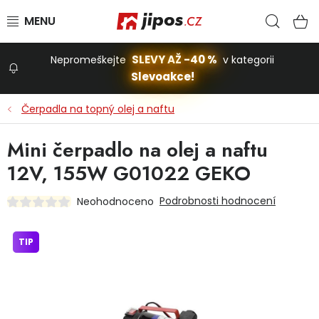
Přejít na obsah
Hled
N
SLEVY AŽ -40 %
Nepromeškejte
v kategorii
Slevoakce!
Slevoakce
Čerpadla na topný olej a naftu
Zahrada
Mini čerpadlo na olej a naftu
12V, 155W G01022 GEKO
Stavba a dům
Podrobnosti hodnocení
Neohodnoceno
Dílna
TIP
Domácnost