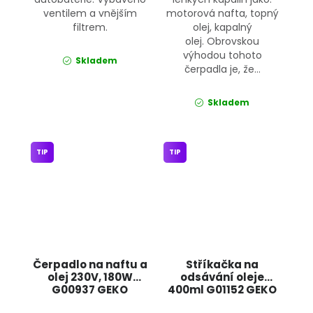
ventilem a vnějším
motorová nafta, topný
filtrem.
olej, kapalný
olej. Obrovskou
výhodou tohoto
Skladem
čerpadla je, že...
Skladem
TIP
TIP
Čerpadlo na naftu a
Stříkačka na
olej 230V, 180W
odsávání oleje
G00937 GEKO
400ml G01152 GEKO