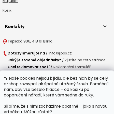
Můj účet
Košík
Kontakty
Teplická 906, 418 01 Bílina
Dotazy směřujte na
/
info@jipos.cz
Jaký je stav mé objednávky?
/
Zjistíte na této stránce
Chci reklamovat zboží
/
Reklamační formulář
Chci vrátit zboží do 14 dní
/
Formulář pro vrácení zboží
🔧 Naše cookies nejsou k jídlu, ale bez nich by se celý
e-shop rozsypal jak špatně utažený šroub. Pomáhají
Provozní doba
nám, aby vše běželo hladce – od košíku po
Po-Čt /
8:00 - 15:00
doporučení nářadí, které vám sedne do ruky.
Pá /
7:30 - 14:30
Slíbíme, že s nimi zacházíme opatrně – jako s novou
Polední přestávka /
11:00 - 11:30
vrtačkou. Můžou zůstat?