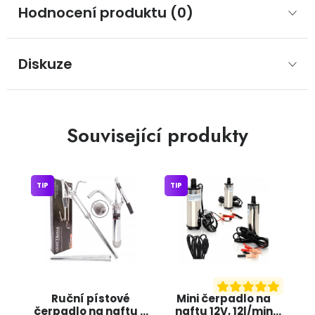
Hodnocení produktu (0)
Diskuze
Související produkty
TIP
TIP
Ruční pístové
Mini čerpadlo na
čerpadlo na naftu a
naftu 12V, 12l/min