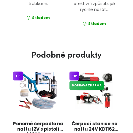
trubkami.
efektivní způsob, jak
rychle nasát...
Skladem
Skladem
Podobné produkty
TIP
TIP
DOPRAVA ZDARMA
Ponorné čerpadlo na
Čerpací stanice na
naftu 12V s pistolí
naftu 24V KD1162