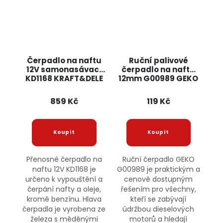
Čerpadlo na naftu
Ruční palivové
12V samonasávací
čerpadlo na naftu
KD1168 KRAFT&DELE
12mm G00989 GEKO
859 Kč
119 Kč
Přenosné čerpadlo na
Ruční čerpadlo GEKO
naftu 12V KD1168 je
G00989 je praktickým a
určeno k vypouštění a
cenově dostupným
čerpání nafty a oleje,
řešením pro všechny,
kromě benzínu. Hlava
kteří se zabývají
čerpadla je vyrobena ze
údržbou dieselových
železa s měděnými
motorů a hledají