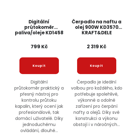
Digitální
Čerpadlo na naftu a
průtokoměr
olej 900W KD3570
paliva/oleje KD1458
KRAFT&DELE
KRAFT&DELE
799 Kč
2 319 Kč
Digitální
Čerpadlo je ideální
průtokoměr praktický a
volbou pro každého, kdo
přesný nástroj pro
potřebuje spolehlivé,
kontrolu průtoku
výkonné a odolné
kapalin, který ocení jak
zařízení pro čerpání
profesionálové, tak
nafty a olejů. Díky své
domácí uživatelé. Díky
konstrukci a výkonu
jednoduchému
obstojí i v náročných...
ovládání, dlouhé...