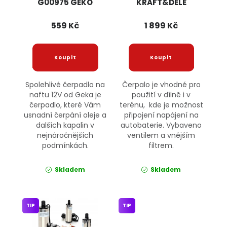
G00975 GEKO
KRAFT&DELE
559 Kč
1 899 Kč
Spolehlivé čerpadlo na
Čerpalo je vhodné pro
naftu 12V od Geka je
použití v dílně i v
čerpadlo, které Vám
terénu, kde je možnost
usnadní čerpání oleje a
připojení napájení na
dalších kapalin v
autobaterie. Vybaveno
nejnáročnějších
ventilem a vnějším
podmínkách.
filtrem.
Skladem
Skladem
TIP
TIP