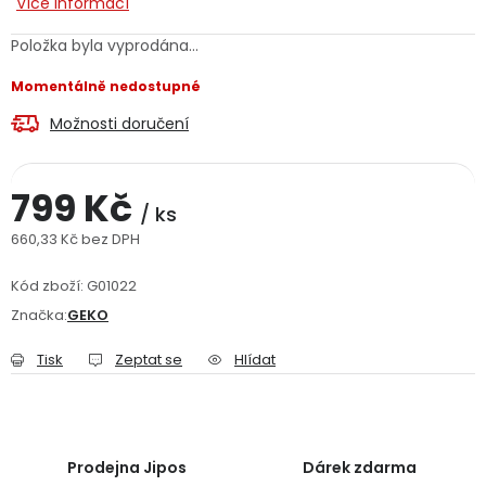
Více informací
Jaký je aktuální stav mé objednávky?
Položka byla vyprodána…
Velkoobchodní spolupráce (B2B)
Prodejna nářadí
Momentálně nedostupné
Možnosti doručení
Servis nářadí
Hodnocení obchodu
Doprava a platba
Váš zákaznický účet
Kontakt
799 Kč
/ ks
660,33 Kč bez DPH
PODPORA
Měrná cena:
Kód zboží:
G01022
Značka:
GEKO
Reklamační formulář
Odstoupení ve lhůtě 14 dní
Tisk
Zeptat se
Hlídat
Obchodní podmínky
Reklamační řád
Podmínky ochrany osobních údajů
Prodejna Jipos
Dárek zdarma