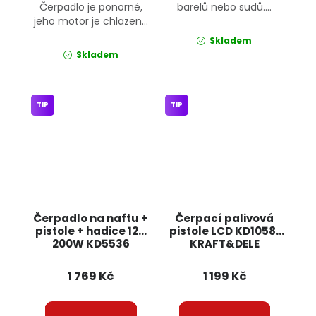
Čerpadlo je ponorné,
barelů nebo sudů....
jeho motor je chlazen...
Skladem
Skladem
TIP
TIP
Čerpadlo na naftu +
Čerpací palivová
pistole + hadice 12V
pistole LCD KD10581
200W KD5536
KRAFT&DELE
KRAFT&DELE
1 769 Kč
1 199 Kč