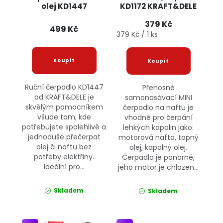
olej KD1447
KD1172 KRAFT&DELE
KRAFT&DELE
379 Kč
499 Kč
Měrná cena:
379 Kč / 1 ks
Ruční čerpadlo KD1447
Přenosné
od KRAFT&DELE je
samonasávací MINI
skvělým pomocníkem
čerpadlo na naftu je
všude tam, kde
vhodné pro čerpání
potřebujete spolehlivě a
lehkých kapalin jako:
jednoduše přečerpat
motorová nafta, topný
olej či naftu bez
olej, kapalný olej.
potřeby elektřiny.
Čerpadlo je ponorné,
Ideální pro...
jeho motor je chlazen...
Skladem
Skladem