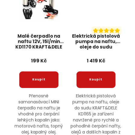
Malé čerpadlo na
Elektrická pistolová
naftu 12V, 15l/min
pumpa na naftu,
KD1170 KRAFT&DELE
oleje do sudu
KRAFT&DELE KD1165
199 Kč
1 419 Kč
Přenosné
Elektrická pistolová
samonasávací MINI
pumpa na naftu, oleje
čerpadlo na naftu je
do sudu KRAFT&DELE
vhodné pro čerpání
KD1165 je zařízení
lehkých kapalin jako:
navržené pro rychlé a
motorová nafta, topný
pohodlné čerpání nafty,
olej, kapalný olej.
olejů a dalších kapalin z