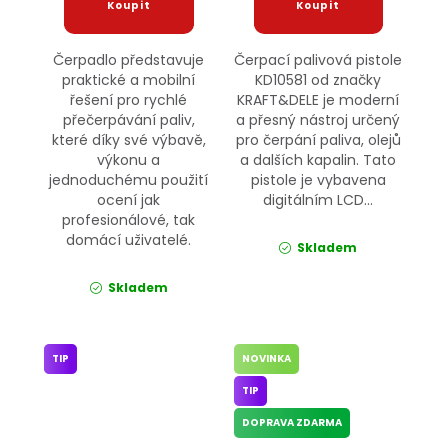
Čerpadlo představuje
Čerpací palivová pistole
praktické a mobilní
KD10581 od značky
řešení pro rychlé
KRAFT&DELE je moderní
přečerpávání paliv,
a přesný nástroj určený
které díky své výbavě,
pro čerpání paliva, olejů
výkonu a
a dalších kapalin. Tato
jednoduchému použití
pistole je vybavena
ocení jak
digitálním LCD...
profesionálové, tak
domácí uživatelé.
Skladem
Skladem
TIP
NOVINKA
TIP
DOPRAVA ZDARMA