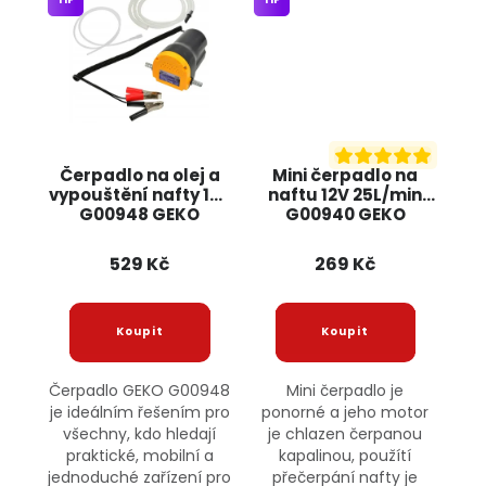
Čerpadlo na olej a
Mini čerpadlo na
vypouštění nafty 12V
naftu 12V 25L/min
G00948 GEKO
G00940 GEKO
529 Kč
269 Kč
Čerpadlo GEKO G00948
Mini čerpadlo je
je ideálním řešením pro
ponorné a jeho motor
všechny, kdo hledají
je chlazen čerpanou
praktické, mobilní a
kapalinou, použítí
jednoduché zařízení pro
přečerpání nafty je