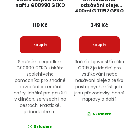
naftu G00990 GEKO
odsávání oleje
400ml G01152 GEKO
119 Kč
249 Kč
S ručním čerpadlem
Ruční olejová stříkačka
G00990 GEKO získáte
G01152 je ideální pro
spolehlivého
vstřikování nebo
pomocníka pro snadné
nasávání oleje z těžko
zavádění a čerpání
přístupných míst, jako
nafty. Ideální pro použití
jsou převodovky, hnací
v dílnách, servisech i na
nápravy a další.
cestách. Praktické,
jednoduché a...
Skladem
Skladem