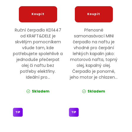
Ruční čerpadlo KD1447
Přenosné
od KRAFT&DELE je
samonasávací MINI
skvělým pomocníkem
čerpadlo na naftu je
všude tam, kde
vhodné pro čerpání
potřebujete spolehlivě a
lehkých kapalin jako:
jednoduše přečerpat
motorová nafta, topný
olej či naftu bez
olej, kapalný olej.
potřeby elektřiny.
Čerpadlo je ponorné,
Ideální pro...
jeho motor je chlazen...
Skladem
Skladem
TIP
TIP