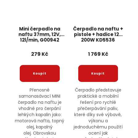
Mini čerpadlo na
Čerpadlo na naftu +
naftu 37mm, 12V,
pistole + hadice 12V
12l/min, G00942
200W KD5536
GEKO
KRAFT&DELE
279 Kč
1 769 Kč
Přenosné
Čerpadlo představuje
samonasávací MINI
praktické a mobilní
čerpadlo na naftu je
řešení pro rychlé
vhodné pro čerpání
přečerpávání paliv,
lehkých kapalin jako:
které díky své výbavě,
motorová nafta, topný
výkonu a
olej, kapalný
jednoduchému použití
olej. Obrovskou
ocení jak