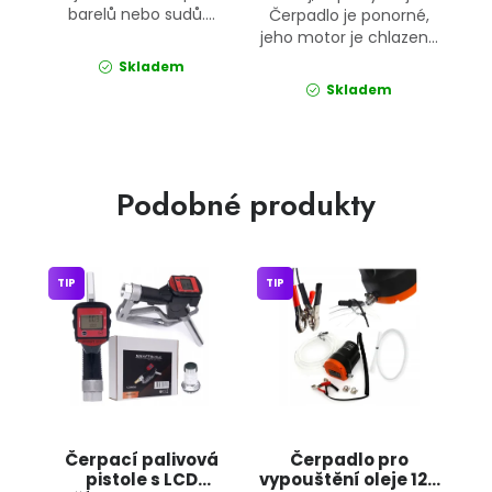
barelů nebo sudů....
Čerpadlo je ponorné,
jeho motor je chlazen...
Skladem
Skladem
Podobné produkty
TIP
TIP
Čerpací palivová
Čerpadlo pro
pistole s LCD
vypouštění oleje 12V