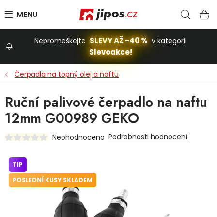
Přejít na obsah
Hled
N
SLEVY AŽ -40 %
Nepromeškejte
v kategorii
Slevoakce!
Slevoakce
Čerpadla na topný olej a naftu
Zahrada
Ruční palivové čerpadlo na naftu
12mm G00989 GEKO
Stavba a dům
Podrobnosti hodnocení
Neohodnoceno
Dílna
TIP
POSLEDNÍ KUSY SKLADEM
Domácnost