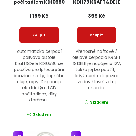
počítadlem KD10580
KD1173 KRAFT&DELE
KRAFT&DELE
1 199 Kč
399 Kč
Automatická čerpací
Přenosné naftové /
palivová pistole
olejové čerpadlo KRAFT
Kraft&Dele KD10580 se
& DELE je napájeno 12V,
používá pro lpřečerpání
takže jej lze použít, i
benzínu, nafty, topného
když není k dispozici
oleje, ropy. Disponuje
žádný hlavní zdroj
elektrickým LCD
energie.
počítadlem, díky
kterému...
Skladem
Skladem
TIP
TIP