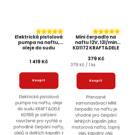
Elektrická pistolová
Mini čerpadlo na
pumpa na naftu,
naftu 12V, 12l/min
oleje do sudu
KD1172 KRAFT&DELE
KRAFT&DELE KD1165
379 Kč
1 419 Kč
Měrná cena:
379 Kč / 1 ks
Elektrická pistolová
Přenosné
pumpa na naftu, oleje
samonasávací MINI
do sudu KRAFT&DELE
čerpadlo na naftu je
KD1165 je zařízení
vhodné pro čerpání
navržené pro rychlé a
lehkých kapalin jako:
pohodlné čerpání nafty,
motorová nafta, topný
olejů a dalších kapalin z
olej, kapalný olej.