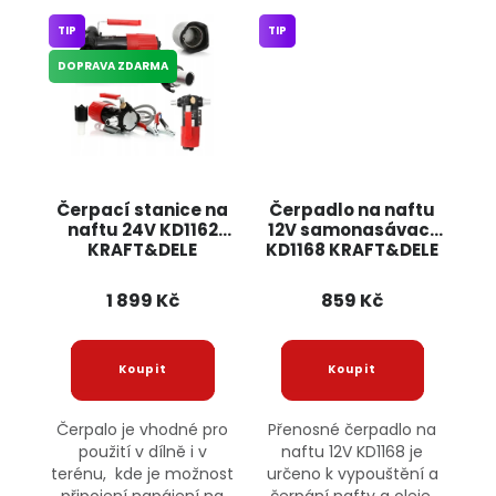
TIP
TIP
DOPRAVA ZDARMA
Čerpací stanice na
Čerpadlo na naftu
naftu 24V KD1162
12V samonasávací
KRAFT&DELE
KD1168 KRAFT&DELE
1 899 Kč
859 Kč
Čerpalo je vhodné pro
Přenosné čerpadlo na
použití v dílně i v
naftu 12V KD1168 je
terénu, kde je možnost
určeno k vypouštění a
připojení napájení na
čerpání nafty a oleje,