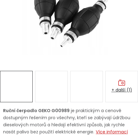
Dětská hřiště
Autodoplňky
Vánoce
Ochranné pomůcky
Fotovoltaika
+ další (1)
Výprodej
Značky
Ruční čerpadlo GEKO G00989
je praktickým a cenově
dostupným řešením pro všechny, kteří se zabývají údržbou
dieselových motorů a hledají efektivní způsob, jak rychle
nasát palivo bez použití elektrické energie.
Více informací