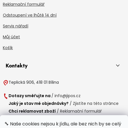
Reklamační formulář
Odstoupení ve lhůtě 14 dní
Servis nářadí
Můj účet
Košík
Kontakty
Teplická 906, 418 01 Bílina
Dotazy směřujte na
/
info@jipos.cz
Jaký je stav mé objednávky?
/
Zjistíte na této stránce
Chci reklamovat zboží
/
Reklamační formulář
Chci vrátit zboží do 14 dní
/
Formulář pro vrácení zboží
🔧 Naše cookies nejsou k jídlu, ale bez nich by se celý