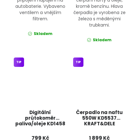
autobaterie. Vybaveno
kromě benzínu. Hlava
ventilem a vnějším
čerpadla je vyrobena ze
filtrem.
železa s měděnými
trubkami.
Skladem
Skladem
TIP
TIP
Digitální
Čerpadlo na naftu
průtokoměr
550W KD5537
paliva/oleje KD1458
KRAFT&DELE
KRAFT&DELE
799 Kč
1 899 Kč