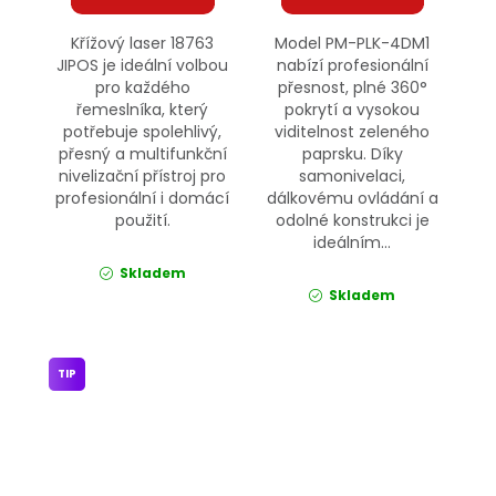
Křížový laser 18763
Model PM-PLK-4DM1
JIPOS je ideální volbou
nabízí profesionální
pro každého
přesnost, plné 360°
řemeslníka, který
pokrytí a vysokou
potřebuje spolehlivý,
viditelnost zeleného
přesný a multifunkční
paprsku. Díky
nivelizační přístroj pro
samonivelaci,
profesionální i domácí
dálkovému ovládání a
použití.
odolné konstrukci je
ideálním...
Skladem
Skladem
TIP