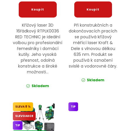
Křížový laser 3D
Při konstrukčních a
16řádkový RTPLK0036
dokončovacích pracích
RED TECHNIC je ideální
se používá křížový
volbou pro profesionální
měřící laser Kraft &
řemeslníky i domácí
Dele s vlnovou délkou
kutily. Jeho vysoká
635 nm. Produkt se
přesnost, odolná
používá k označení
konstrukce a široké
svislé a vodorovné čáry.
možnosti...
Skladem
Skladem
8 %
TIP
SLEVOAKCE
TIP