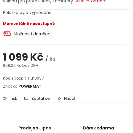
volbou pro profesionály i amatéry.
Více informací
Jaký je aktuální stav mé objednávky?
Položka byla vyprodána…
Velkoobchodní spolupráce (B2B)
Prodejna nářadí
Momentálně nedostupné
Možnosti doručení
Servis nářadí
Hodnocení obchodu
Doprava a platba
Váš zákaznický účet
Kontakt
1 099 Kč
/ ks
908,26 Kč bez DPH
PODPORA
Měrná cena:
Kód zboží:
RTPLK0037
Značka:
POWERMAT
Reklamační formulář
Odstoupení ve lhůtě 14 dní
Tisk
Zeptat se
Hlídat
Obchodní podmínky
Reklamační řád
Podmínky ochrany osobních údajů
Prodejna Jipos
Dárek zdarma