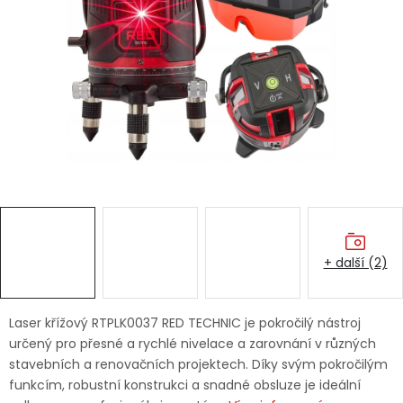
Dětská hřiště
Autodoplňky
Vánoce
Ochranné pomůcky
Fotovoltaika
+ další (2)
Výprodej
Značky
Laser křížový RTPLK0037 RED TECHNIC je pokročilý nástroj
určený pro přesné a rychlé nivelace a zarovnání v různých
stavebních a renovačních projektech. Díky svým pokročilým
funkcím, robustní konstrukci a snadné obsluze je ideální