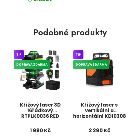
Podobné produkty
TIP
TIP
DOPRAVA ZDARMA
DOPRAVA ZDARMA
Křížový laser 3D
Křížový laser s
16řádkový
vertikální a
RTPLK0036 RED
horizontální KD10308
TECHNIC
KRAFT&DELE
1 990 Kč
2 290 Kč