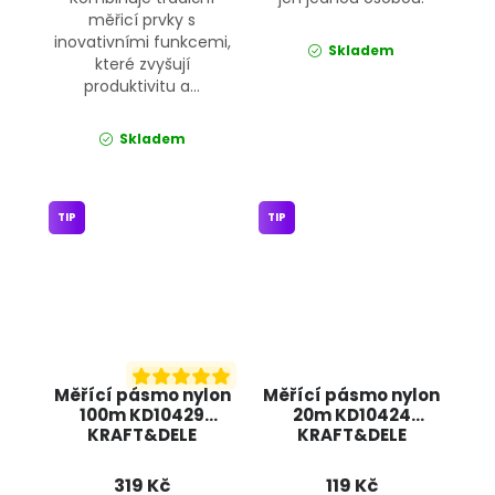
měřicí prvky s
inovativními funkcemi,
Skladem
které zvyšují
produktivitu a...
Skladem
TIP
TIP
Měřící pásmo nylon
Měřící pásmo nylon
100m KD10429
20m KD10424
KRAFT&DELE
KRAFT&DELE
319 Kč
119 Kč