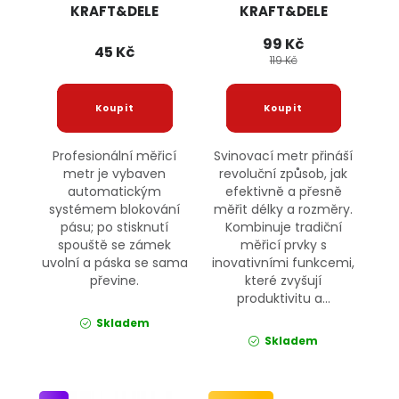
KRAFT&DELE
KRAFT&DELE
99 Kč
45 Kč
119 Kč
Profesionální měřicí
Svinovací metr přináší
metr je vybaven
revoluční způsob, jak
automatickým
efektivně a přesně
systémem blokování
měřit délky a rozměry.
pásu; po stisknutí
Kombinuje tradiční
spouště se zámek
měřicí prvky s
uvolní a páska se sama
inovativními funkcemi,
převine.
které zvyšují
produktivitu a...
Skladem
Skladem