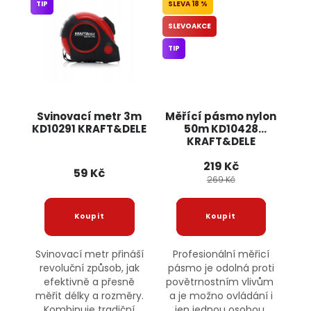
TIP
18 %
SLEVOAKCE
TIP
Svinovací metr 3m
Měřící pásmo nylon
KD10291 KRAFT&DELE
50m KD10428
KRAFT&DELE
219 Kč
59 Kč
269 Kč
Svinovací metr přináší
Profesionální měřicí
revoluční způsob, jak
pásmo je odolná proti
efektivně a přesně
povětrnostním vlivům
měřit délky a rozměry.
a je možno ovládání i
Kombinuje tradiční
jen jednou osobou.