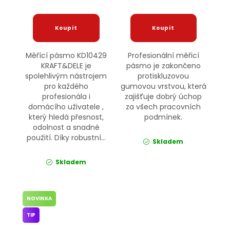
Měřící pásmo KD10429
Profesionální měřicí
KRAFT&DELE je
pásmo je zakončeno
spolehlivým nástrojem
protiskluzovou
pro každého
gumovou vrstvou, která
profesionála i
zajišťuje dobrý úchop
domácího uživatele ,
za všech pracovních
který hledá přesnost,
podmínek.
odolnost a snadné
použití. Díky robustní...
Skladem
Skladem
NOVINKA
TIP