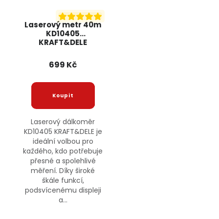
Laserový metr 40m
KD10405
KRAFT&DELE
699 Kč
Laserový dálkoměr
KD10405 KRAFT&DELE je
ideální volbou pro
každého, kdo potřebuje
přesné a spolehlivé
měření. Díky široké
škále funkcí,
podsvícenému displeji
a...