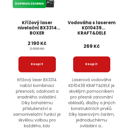
DOPRAVA ZDARMA
Křížový laser
Vodováha s laserem
nivelační BX3314
KD10439
BOXER
KRAFT&DELE
2 190 Kč
269 Kč
2 390 Kč
Křížový laser BX3314
Laserová vodováha
nabízí kombinaci
KD10439 KRAFT&DELE je
přesnosti, odolnosti a
skvělým pomocníkem
snadného ovládání.
pro přesné zarovnání
Díky bohatému
obkladů, dlažby a jiných
příslušenství a
konstrukčních prvků.
samonivelační funkci je
Díky laserovým čarám,
skvělou volbou pro
jednoduchému
každého, kdo
ovládání a...