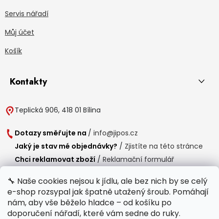
Servis nářadí
Můj účet
Košík
Kontakty
Teplická 906, 418 01 Bílina
Dotazy směřujte na
/
info@jipos.cz
Jaký je stav mé objednávky?
/
Zjistíte na této stránce
Chci reklamovat zboží
/
Reklamační formulář
Chci vrátit zboží do 14 dní
/
Formulář pro vrácení zboží
🔧 Naše cookies nejsou k jídlu, ale bez nich by se celý
e-shop rozsypal jak špatně utažený šroub. Pomáhají
Provozní doba
nám, aby vše běželo hladce – od košíku po
Po-Čt /
8:00 - 15:00
doporučení nářadí, které vám sedne do ruky.