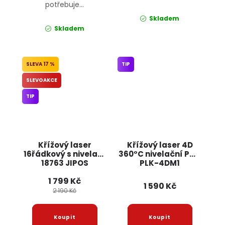
potřebuje...
Skladem
Skladem
17 %
TIP
SLEVOAKCE
TIP
Křížový laser
Křížový laser 4D
16řádkový s nivelací
360°C nivelační PM-
18763 JIPOS
PLK-4DM1
POWERMAT
1 799 Kč
1 590 Kč
2 190 Kč