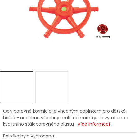
Dětská hřiště
Autodoplňky
Vánoce
Ochranné pomůcky
Fotovoltaika
Výprodej
Značky
Obří barevné kormidlo je vhodným doplňkem pro dětská
hřiště - nadchne všechny malé námořníky. Je vyrobeno z
kvalitního stálobarevného plastu.
Více informací
Položka byla vyprodána…