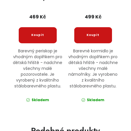
469 Kč
499 Kč
Barevný periskop je
Barevné kormidlo je
vhodným doplňkem pro
vhodným doplňkem pro
dětská hřiště - nadchne
dětská hřiště - nadchne
všechny malé
všechny malé
pozorovatele. Je
námořníky. Je vyrobeno
vyrobený z kvalitního
z kvalitního
stálobarevného plastu.
stálobarevného plastu.
Skladem
Skladem
Podobné produkty