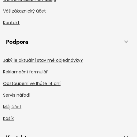
Váš zákaznický účet
Kontakt
Podpora
Jaký je aktuální stav mé objednávky?
Reklamační formulář
Odstoupení ve lhůtě 14 dní
Servis nářadí
Můj účet
Košík