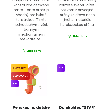
houpačky k horní části
úchytům (kamenům)
konstrukce dětského
můžete svému dítěti
hřiště. Tento držák je
vytvořit z obyčejné
vhodný pro kulaté
stěny ze dřeva nebo
konstrukce. Tímto
jiného materiálu
jednoduchým, však
horolezeckou stěnu.
účinným
mechanismem
Skladem
vytvoříte ze...
Skladem
10 %
TIP
SLEVOAKCE
TIP
Periskop na dětské
Dalekohled "STAR"