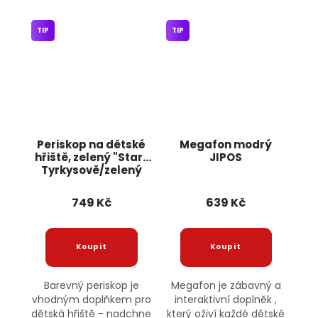
TIP
TIP
Periskop na dětské
Megafon modrý
hřiště, zelený "Star"
JIPOS
Tyrkysově/zelený
JIPOS
749 Kč
639 Kč
Barevný periskop je
Megafon je zábavný a
vhodným doplňkem pro
interaktivní doplněk ,
dětská hřiště - nadchne
který oživí každé dětské