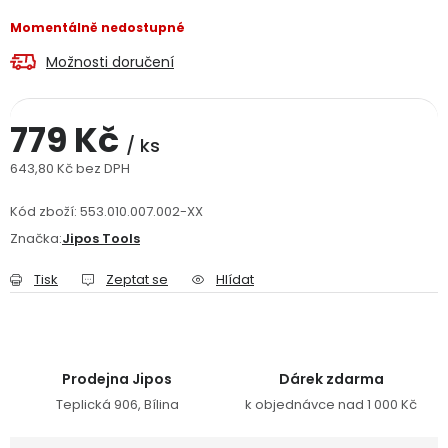
Jaký je aktuální stav mé objednávky?
Momentálně nedostupné
Možnosti doručení
Velkoobchodní spolupráce (B2B)
Prodejna nářadí
Servis nářadí
Hodnocení obchodu
779 Kč
/ ks
643,80 Kč bez DPH
Doprava a platba
Váš zákaznický účet
Kontakt
Měrná cena:
Kód zboží:
553.010.007.002-XX
PODPORA
Značka:
Jipos Tools
Tisk
Zeptat se
Hlídat
Reklamační formulář
Odstoupení ve lhůtě 14 dní
Obchodní podmínky
Reklamační řád
Prodejna Jipos
Dárek zdarma
Podmínky ochrany osobních údajů
Teplická 906, Bílina
k objednávce nad 1 000 Kč