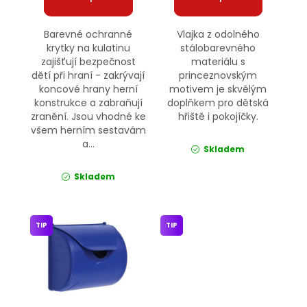
Barevné ochranné
Vlajka z odolného
krytky na kulatinu
stálobarevného
zajišťují bezpečnost
materiálu s
dětí při hraní - zakrývají
princeznovským
koncové hrany herní
motivem je skvělým
konstrukce a zabraňují
doplňkem pro dětská
zranění. Jsou vhodné ke
hřiště i pokojíčky.
všem herním sestavám
a...
Skladem
Skladem
TIP
TIP