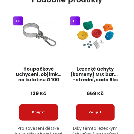
TIP
TIP
Houpačkové
Lezecké úchyty
uchycení, objímka
(kameny) MIX barev
na kulatinu O 100
- střední, sada 5ks
mm JIPOS
JIPOS
139 Kč
659 Kč
Pro zavěšení dětské
Díky těmto lezeckým