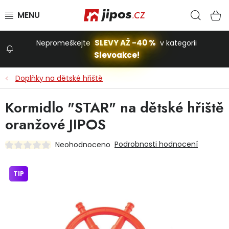
Přejít na obsah
Hled
N
SLEVY AŽ -40 %
Nepromeškejte
v kategorii
Slevoakce!
Slevoakce
Doplňky na dětské hřiště
Zahrada
Kormidlo "STAR" na dětské hřiště
oranžové JIPOS
Stavba a dům
Podrobnosti hodnocení
Neohodnoceno
Dílna
TIP
Domácnost