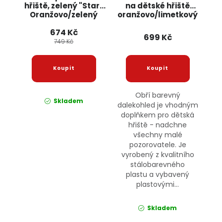
hřiště, zelený "Star"
na dětské hřiště
Oranžovo/zelený
oranžovo/limetkový
JIPOS
JIPOS
674 Kč
699 Kč
749 Kč
Obří barevný
Skladem
dalekohled je vhodným
doplňkem pro dětská
hřiště - nadchne
všechny malé
pozorovatele. Je
vyrobený z kvalitního
stálobarevného
plastu a vybavený
plastovými...
Skladem