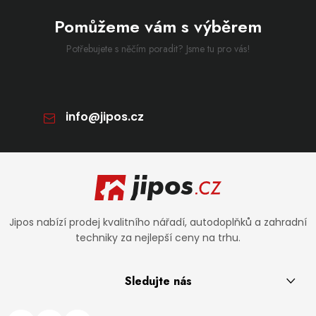
Pomůžeme vám s výběrem
Potřebujete s něčím poradit? Jsme tu pro vás!
info
@
jipos.cz
Zápatí
Jipos nabízí prodej kvalitního nářadí, autodoplňků a zahradní
techniky za nejlepší ceny na trhu.
Sledujte nás