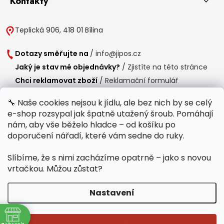
Kontakty
Teplická 906, 418 01 Bílina
Dotazy směřujte na
/
info@jipos.cz
Jaký je stav mé objednávky?
/
Zjistíte na této stránce
Chci reklamovat zboží
/
Reklamační formulář
Chci vrátit zboží do 14 dní
/
Formulář pro vrácení zboží
🔧 Naše cookies nejsou k jídlu, ale bez nich by se celý
e-shop rozsypal jak špatně utažený šroub. Pomáhají
Provozní doba
nám, aby vše běželo hladce – od košíku po
Po-Čt /
8:00 - 15:00
doporučení nářadí, které vám sedne do ruky.
Pá /
7:30 - 14:30
Slíbíme, že s nimi zacházíme opatrně – jako s novou
Polední přestávka /
11:00 - 11:30
vrtačkou. Můžou zůstat?
Nastavení
Copyright 2026
Jipos.cz
. Všechna práva vyhrazena.
Upravit nastavení
ně
cookies