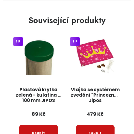
Související produkty
TIP
TIP
Plastová krytka
Vlajka se systémem
zelená - kulatina O
zvedání "Princezna"
100 mm JIPOS
Jipos
89 Kč
479 Kč