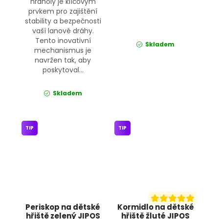
hranoly je klíčovým
prvkem pro zajištění
stability a bezpečnosti
vaší lanové dráhy.
Tento inovativní
Skladem
mechanismus je
navržen tak, aby
poskytoval...
Skladem
TIP
TIP
Periskop na dětské
Kormidlo na dětské
hřiště zelený JIPOS
hřiště žluté JIPOS