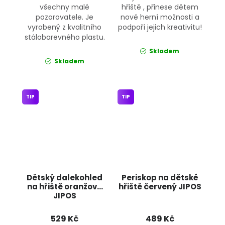
všechny malé
hřiště , přinese dětem
pozorovatele. Je
nové herní možnosti a
vyrobený z kvalitního
podpoří jejich kreativitu!
stálobarevného plastu.
Skladem
Skladem
TIP
TIP
Dětský dalekohled
Periskop na dětské
na hřiště oranžový
hřiště červený JIPOS
JIPOS
529 Kč
489 Kč