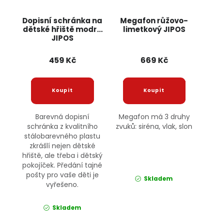
Dopisní schránka na
Megafon růžovo-
dětské hřiště modrá
limetkový JIPOS
JIPOS
459 Kč
669 Kč
Barevná dopisní
Megafon má 3 druhy
schránka z kvalitního
zvuků: siréna, vlak, slon
stálobarevného plastu
zkrášlí nejen dětské
hřiště, ale třeba i dětský
pokojíček. Předání tajné
pošty pro vaše děti je
Skladem
vyřešeno.
Skladem