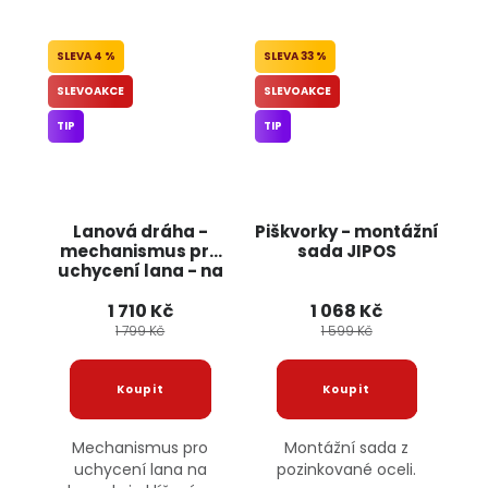
4 %
33 %
SLEVOAKCE
SLEVOAKCE
TIP
TIP
Lanová dráha -
Piškvorky - montážní
mechanismus pro
sada JIPOS
uchycení lana - na
hranoly JIPOS
1 710 Kč
1 068 Kč
1 799 Kč
1 599 Kč
Mechanismus pro
Montážní sada z
uchycení lana na
pozinkované oceli.