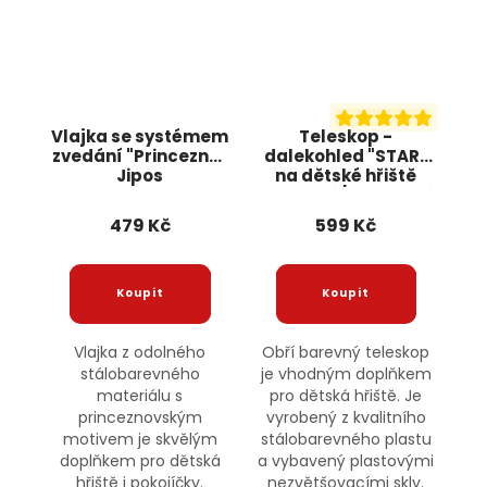
Vlajka se systémem
Teleskop -
zvedání "Princezna"
dalekohled "STAR"
Jipos
na dětské hřiště
oranžový/limetkový
JIPOS
479 Kč
599 Kč
Vlajka z odolného
Obří barevný teleskop
stálobarevného
je vhodným doplňkem
materiálu s
pro dětská hřiště. Je
princeznovským
vyrobený z kvalitního
motivem je skvělým
stálobarevného plastu
doplňkem pro dětská
a vybavený plastovými
hřiště i pokojíčky.
nezvětšovacími skly.