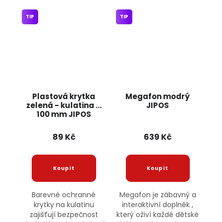
TIP
TIP
Plastová krytka
Megafon modrý
zelená - kulatina O
JIPOS
100 mm JIPOS
89 Kč
639 Kč
Barevné ochranné
Megafon je zábavný a
krytky na kulatinu
interaktivní doplněk ,
zajišťují bezpečnost
který oživí každé dětské