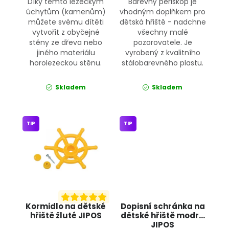
Díky těmto lezeckým
Barevný periskop je
úchytům (kamenům)
vhodným doplňkem pro
můžete svému dítěti
dětská hřiště - nadchne
vytvořit z obyčejné
všechny malé
stěny ze dřeva nebo
pozorovatele. Je
jiného materiálu
vyrobený z kvalitního
horolezeckou stěnu.
stálobarevného plastu.
Skladem
Skladem
TIP
TIP
Kormidlo na dětské
Dopisní schránka na
hřiště žluté JIPOS
dětské hřiště modrá
JIPOS