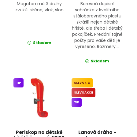
Megafon má 3 druhy
Barevná dopisní
zvuků: siréna, vlak, slon
schránka z kvalitního
stálobarevného plastu
zkrášlí nejen dětské
hřiště, ale třeba i dětský
pokojíček. Předání tajné
pošty pro vaše děti je
Skladem
vyřešeno. Rozměry:...
Skladem
TIP
4 %
SLEVOAKCE
TIP
Periskop na dětské
Lanová dráha -