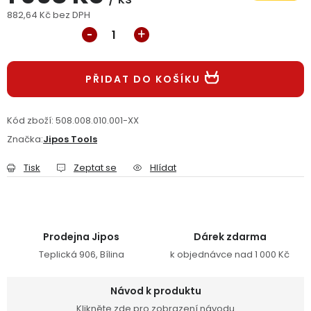
882,64 Kč bez DPH
Jaký je aktuální stav mé objednávky?
Měrná cena:
Velkoobchodní spolupráce (B2B)
Prodejna nářadí
PŘIDAT DO KOŠÍKU
Servis nářadí
Hodnocení obchodu
Kód zboží:
508.008.010.001-XX
Doprava a platba
Váš zákaznický účet
Kontakt
Značka:
Jipos Tools
PODPORA
Tisk
Zeptat se
Hlídat
Reklamační formulář
Odstoupení ve lhůtě 14 dní
Prodejna Jipos
Dárek zdarma
Obchodní podmínky
Reklamační řád
Teplická 906, Bílina
k objednávce nad 1 000 Kč
Podmínky ochrany osobních údajů
Návod k produktu
Klikněte zde pro zobrazení návodu