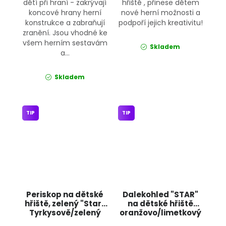
dětí při hraní - zakrývají
hřiště , přinese dětem
koncové hrany herní
nové herní možnosti a
konstrukce a zabraňují
podpoří jejich kreativitu!
zranění. Jsou vhodné ke
všem herním sestavám
Skladem
a...
Skladem
TIP
TIP
Periskop na dětské
Dalekohled "STAR"
hřiště, zelený "Star"
na dětské hřiště
Tyrkysově/zelený
oranžovo/limetkový
JIPOS
JIPOS