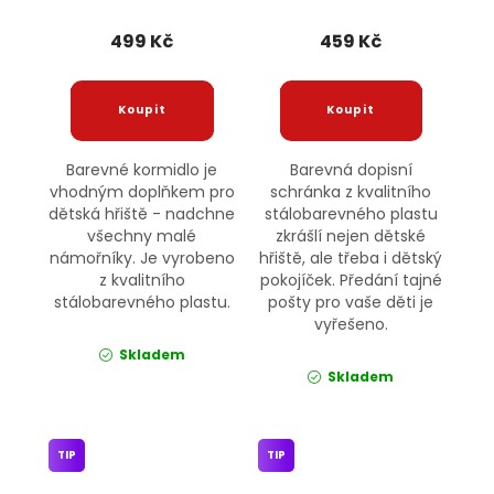
499 Kč
459 Kč
Barevné kormidlo je
Barevná dopisní
vhodným doplňkem pro
schránka z kvalitního
dětská hřiště - nadchne
stálobarevného plastu
všechny malé
zkrášlí nejen dětské
námořníky. Je vyrobeno
hřiště, ale třeba i dětský
z kvalitního
pokojíček. Předání tajné
stálobarevného plastu.
pošty pro vaše děti je
vyřešeno.
Skladem
Skladem
TIP
TIP