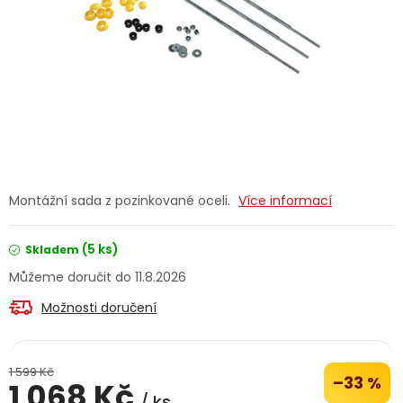
Dětská hřiště
Autodoplňky
Vánoce
Ochranné pomůcky
Montážní sada z pozinkované oceli.
Více informací
Fotovoltaika
(5 ks)
Skladem
Výprodej
11.8.2026
Možnosti doručení
Značky
1 599 Kč
–33 %
1 068 Kč
/ ks