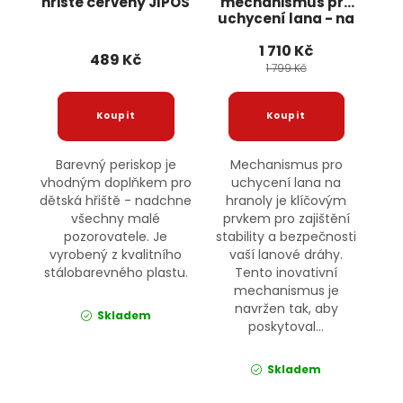
hřiště červený JIPOS
mechanismus pro
uchycení lana - na
hranoly JIPOS
1 710 Kč
489 Kč
1 799 Kč
Barevný periskop je
Mechanismus pro
vhodným doplňkem pro
uchycení lana na
dětská hřiště - nadchne
hranoly je klíčovým
všechny malé
prvkem pro zajištění
pozorovatele. Je
stability a bezpečnosti
vyrobený z kvalitního
vaší lanové dráhy.
stálobarevného plastu.
Tento inovativní
mechanismus je
navržen tak, aby
Skladem
poskytoval...
Skladem