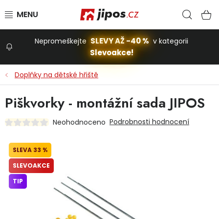
Přejít na obsah
Hled
N
SLEVY AŽ -40 %
Nepromeškejte
v kategorii
Slevoakce!
Slevoakce
Doplňky na dětské hřiště
Zahrada
Piškvorky - montážní sada JIPOS
Podrobnosti hodnocení
Neohodnoceno
Stavba a dům
33 %
Dílna
SLEVOAKCE
TIP
Domácnost