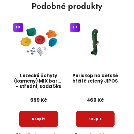
Podobné produkty
TIP
TIP
Lezecké úchyty
Periskop na dětské
(kameny) MIX barev
hřiště zelený JIPOS
- střední, sada 5ks
JIPOS
659 Kč
469 Kč