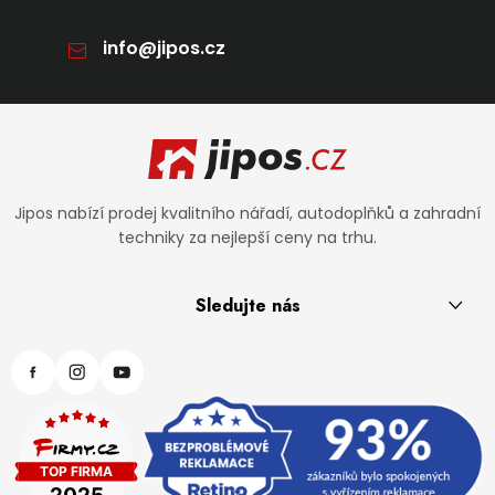
info
@
jipos.cz
Zápatí
Jipos nabízí prodej kvalitního nářadí, autodoplňků a zahradní
techniky za nejlepší ceny na trhu.
Sledujte nás