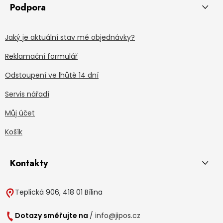
Podpora
Jaký je aktuální stav mé objednávky?
Reklamační formulář
Odstoupení ve lhůtě 14 dní
Servis nářadí
Můj účet
Košík
Kontakty
Teplická 906, 418 01 Bílina
Dotazy směřujte na
/
info@jipos.cz