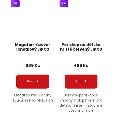
TIP
TIP
Megafon růžovo-
Periskop na dětské
limetkový JIPOS
hřiště červený JIPOS
669 Kč
489 Kč
Megafon má 3 druhy
Barevný periskop je
zvuků: siréna, vlak, slon
vhodným doplňkem pro
dětská hřiště - nadchne
všechny malé