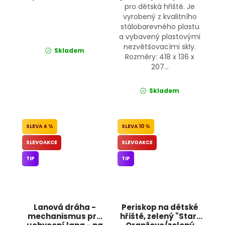
pro dětská hřiště. Je
vyrobený z kvalitního
stálobarevného plastu
a vybavený plastovými
nezvětšovacími skly.
Skladem
Rozměry: 418 x 136 x
207...
Skladem
4 %
10 %
SLEVOAKCE
SLEVOAKCE
TIP
TIP
Lanová dráha -
Periskop na dětské
mechanismus pro
hřiště, zelený "Star"