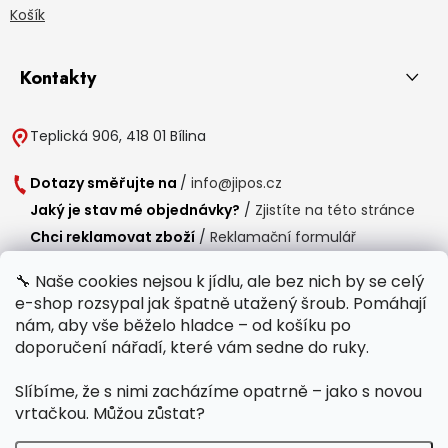
Košík
Kontakty
Teplická 906, 418 01 Bílina
Dotazy směřujte na
/
info@jipos.cz
Jaký je stav mé objednávky?
/
Zjistíte na této stránce
Chci reklamovat zboží
/
Reklamační formulář
Chci vrátit zboží do 14 dní
/
Formulář pro vrácení zboží
🔧 Naše cookies nejsou k jídlu, ale bez nich by se celý
e-shop rozsypal jak špatně utažený šroub. Pomáhají
Provozní doba
nám, aby vše běželo hladce – od košíku po
Po-Čt /
8:00 - 15:00
doporučení nářadí, které vám sedne do ruky.
Pá /
7:30 - 14:30
Slíbíme, že s nimi zacházíme opatrně – jako s novou
Polední přestávka /
11:00 - 11:30
vrtačkou. Můžou zůstat?