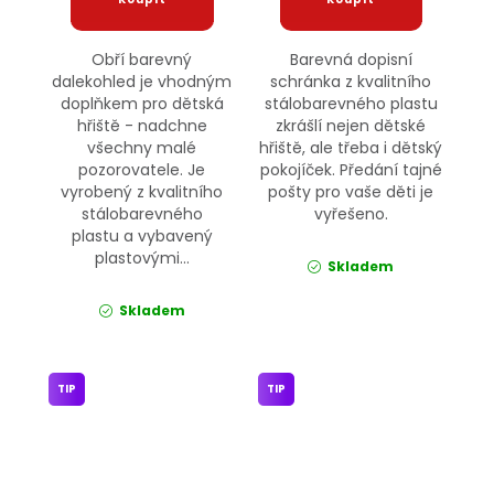
Obří barevný
Barevná dopisní
dalekohled je vhodným
schránka z kvalitního
doplňkem pro dětská
stálobarevného plastu
hřiště - nadchne
zkrášlí nejen dětské
všechny malé
hřiště, ale třeba i dětský
pozorovatele. Je
pokojíček. Předání tajné
vyrobený z kvalitního
pošty pro vaše děti je
stálobarevného
vyřešeno.
plastu a vybavený
plastovými...
Skladem
Skladem
TIP
TIP