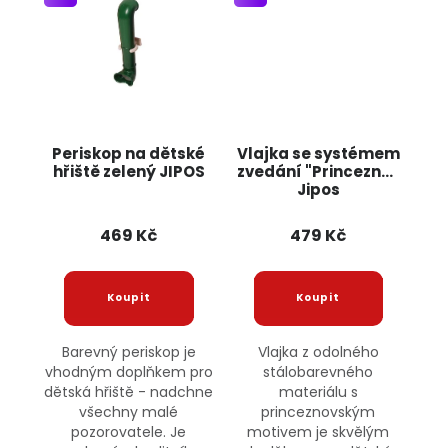
Periskop na dětské
Vlajka se systémem
hřiště zelený JIPOS
zvedání "Princezna"
Jipos
469 Kč
479 Kč
Barevný periskop je
Vlajka z odolného
vhodným doplňkem pro
stálobarevného
dětská hřiště - nadchne
materiálu s
všechny malé
princeznovským
pozorovatele. Je
motivem je skvělým