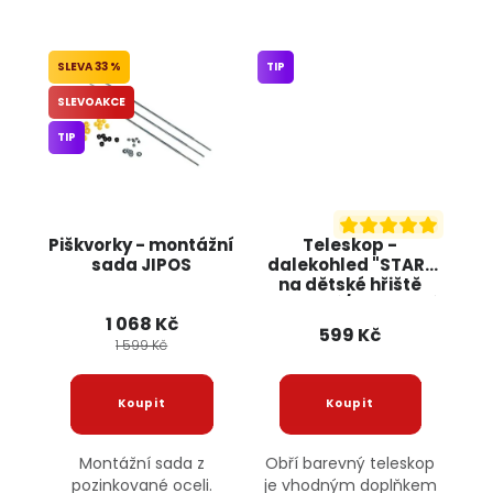
33 %
TIP
SLEVOAKCE
TIP
Piškvorky - montážní
Teleskop -
sada JIPOS
dalekohled "STAR"
na dětské hřiště
oranžový/limetkový
1 068 Kč
JIPOS
599 Kč
1 599 Kč
Montážní sada z
Obří barevný teleskop
pozinkované oceli.
je vhodným doplňkem