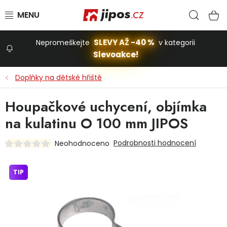
Přejít na obsah
Hled
N
SLEVY AŽ -40 %
Nepromeškejte
v kategorii
Slevoakce!
Slevoakce
Doplňky na dětské hřiště
Zahrada
Houpačkové uchycení, objímka
na kulatinu O 100 mm JIPOS
Stavba a dům
Podrobnosti hodnocení
Neohodnoceno
Dílna
TIP
Domácnost