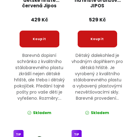
dětské hřiště
na hřiště oranžový
červená Jipos
JIPOS
429 Kč
529 Kč
Barevná dopisní
Dětský dalekohled je
schránka z kvalitního
vhodným doplňkem pro
stálobarevného plastu
dětská hřiště. Je
zkrášlí nejen dětské
vyrobený z kvalitního
hřiště, ale třeba i dětský
stálobarevného plastu
pokojíček. Předání tajné
a vybavený plastovými
pošty pro vaše děti je
nezvětšovacími skly.
vyřešeno. Rozměry:...
Barevné provedení...
Skladem
Skladem
TIP
TIP