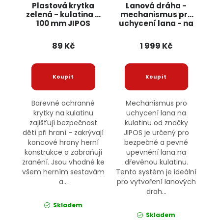
Plastová krytka
Lanová dráha -
zelená - kulatina O
mechanismus pro
100 mm JIPOS
uchycení lana - na
kulatinu JIPOS
89 Kč
1 999 Kč
Barevné ochranné
Mechanismus pro
krytky na kulatinu
uchycení lana na
zajišťují bezpečnost
kulatinu od značky
dětí při hraní - zakrývají
JIPOS je určený pro
koncové hrany herní
bezpečné a pevné
konstrukce a zabraňují
upevnění lana na
zranění. Jsou vhodné ke
dřevěnou kulatinu.
všem herním sestavám
Tento systém je ideální
a...
pro vytvoření lanových
drah...
Skladem
Skladem