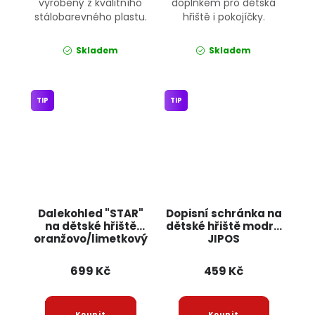
vyrobený z kvalitního
doplňkem pro dětská
stálobarevného plastu.
hřiště i pokojíčky.
Skladem
Skladem
TIP
TIP
Dalekohled "STAR"
Dopisní schránka na
na dětské hřiště
dětské hřiště modrá
oranžovo/limetkový
JIPOS
JIPOS
699 Kč
459 Kč