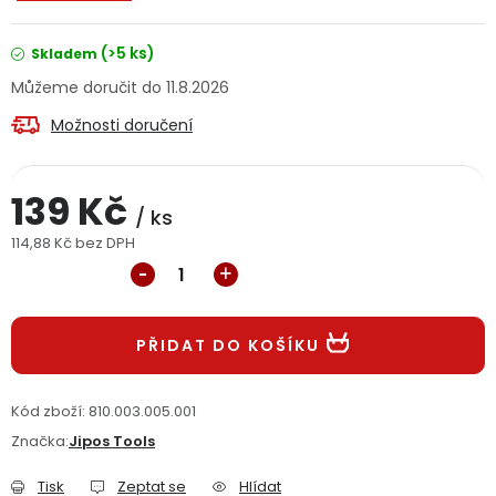
Jaký je aktuální stav mé objednávky?
(>5 ks)
Skladem
Velkoobchodní spolupráce (B2B)
Prodejna nářadí
11.8.2026
Možnosti doručení
Servis nářadí
Hodnocení obchodu
Doprava a platba
Váš zákaznický účet
Kontakt
139 Kč
/ ks
114,88 Kč bez DPH
PODPORA
Měrná cena:
Reklamační formulář
Odstoupení ve lhůtě 14 dní
PŘIDAT DO KOŠÍKU
Obchodní podmínky
Reklamační řád
Kód zboží:
810.003.005.001
Podmínky ochrany osobních údajů
Značka:
Jipos Tools
Tisk
Zeptat se
Hlídat