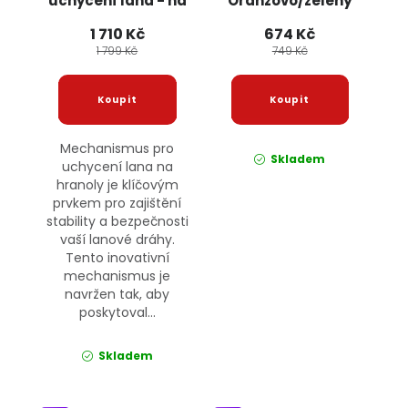
uchycení lana - na
Oranžovo/zelený
hranoly JIPOS
JIPOS
1 710 Kč
674 Kč
1 799 Kč
749 Kč
Mechanismus pro
Skladem
uchycení lana na
hranoly je klíčovým
prvkem pro zajištění
stability a bezpečnosti
vaší lanové dráhy.
Tento inovativní
mechanismus je
navržen tak, aby
poskytoval...
Skladem