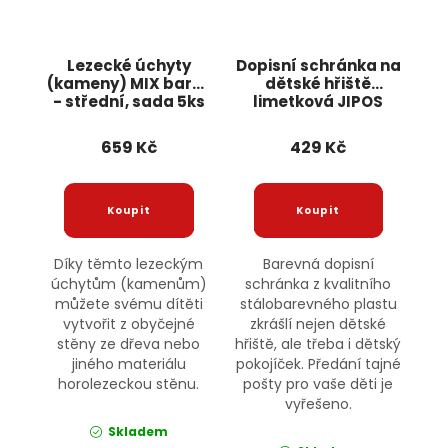
Lezecké úchyty
Dopisní schránka na
(kameny) MIX barev
dětské hřiště
- střední, sada 5ks
limetková JIPOS
JIPOS
659 Kč
429 Kč
Díky těmto lezeckým
Barevná dopisní
úchytům (kamenům)
schránka z kvalitního
můžete svému dítěti
stálobarevného plastu
vytvořit z obyčejné
zkrášlí nejen dětské
stěny ze dřeva nebo
hřiště, ale třeba i dětský
jiného materiálu
pokojíček. Předání tajné
horolezeckou stěnu.
pošty pro vaše děti je
vyřešeno.
Skladem