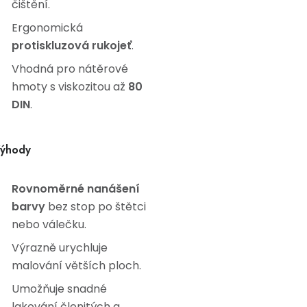
čištění.
Ergonomická
protiskluzová rukojeť
.
Vhodná pro nátěrové
hmoty s viskozitou až
80
DIN
.
ýhody
Rovnoměrné nanášení
barvy
bez stop po štětci
nebo válečku.
Výrazně urychluje
malování větších ploch.
Umožňuje snadné
lakování členitých a