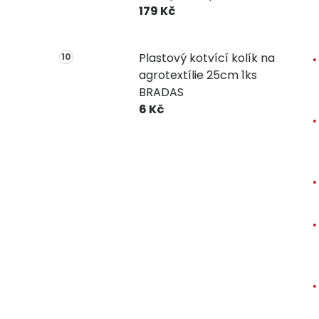
179 Kč
Plastový kotvící kolík na
agrotextílie 25cm 1ks
BRADAS
6 Kč