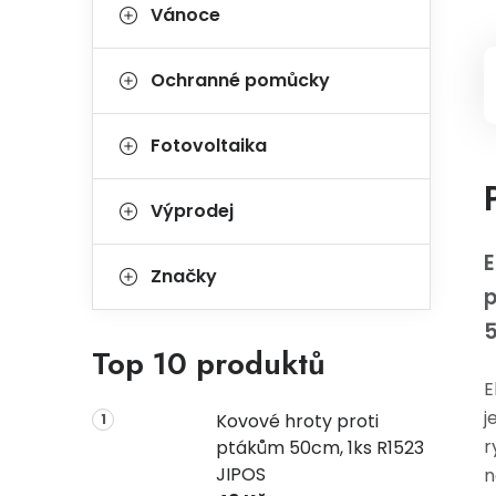
Vánoce
Ochranné pomůcky
Fotovoltaika
Výprodej
E
Značky
p
Top 10 produktů
E
j
Kovové hroty proti
r
ptákům 50cm, 1ks R1523
JIPOS
n