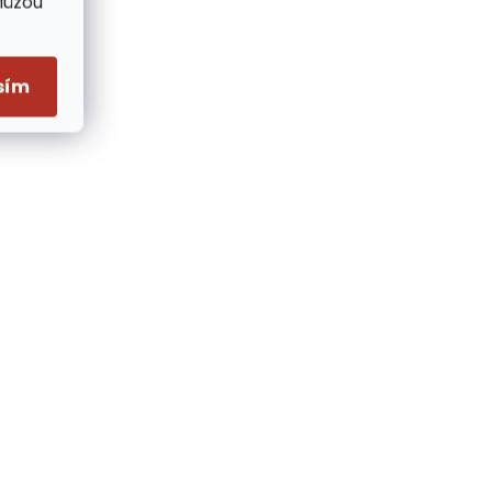
Můžou
sím