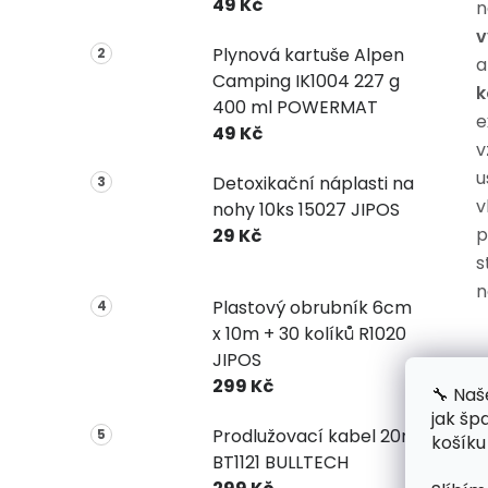
49 Kč
n
v
Plynová kartuše Alpen
Camping IK1004 227 g
k
400 ml POWERMAT
e
49 Kč
v
u
Detoxikační náplasti na
v
nohy 10ks 15027 JIPOS
p
29 Kč
s
n
Plastový obrubník 6cm
x 10m + 30 kolíků R1020
JIPOS
299 Kč
🔧 Naš
jak šp
Prodlužovací kabel 20m
košíku
BT1121 BULLTECH