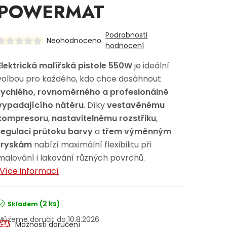
POWERMAT
Podrobnosti
Neohodnoceno
hodnocení
Elektrická malířská pistole 550W
je ideální
volbou pro každého, kdo chce dosáhnout
rychlého, rovnoměrného a profesionálně
vypadajícího nátěru
. Díky
vestavěnému
kompresoru
,
nastavitelnému rozstřiku
,
regulaci průtoku barvy
a
třem výměnným
tryskám
nabízí maximální flexibilitu při
malování i lakování různých povrchů.
Více informací
(2 ks)
Skladem
10.8.2026
Možnosti doručení