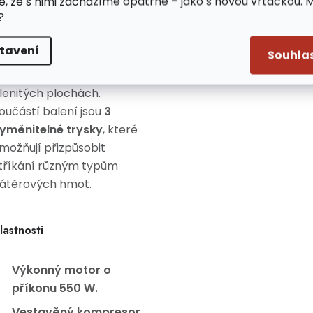
e, že s nimi zacházíme opatrně – jako s novou vrtačkou. 
ařízení umožňuje přesné
?
astavení průtoku barvy i
varu rozstřiku, takže
tavení
Souhla
osáhnete kvalitního
ýsledku na hladkých i
lenitých
plochách.
oučástí balení jsou
3
yměnitelné trysky
, které
možňují přizpůsobit
tříkání různým typům
átěrových hmot.
lastnosti
Výkonný motor o
příkonu 550 W.
Vestavěný kompresor