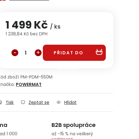
1 499 Kč
/ ks
1 238,84 Kč bez DPH
Měrná cena:
PŘIDAT DO
KOŠÍKU
Kód zboží:
PM-PDM-550M
Značka:
POWERMAT
Tisk
Zeptat se
Hlídat
rma
B2B spolupráce
ad 1 000
až -15 % na veškerý