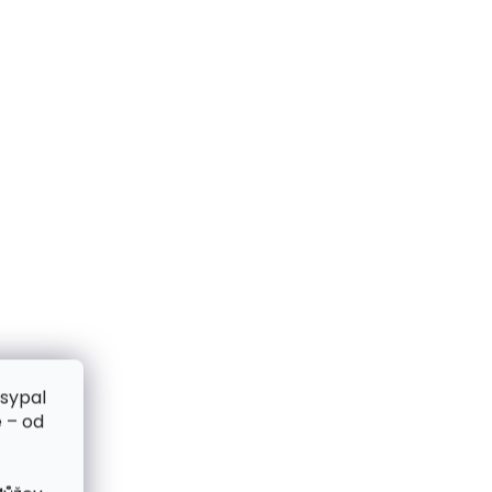
zsypal
 – od