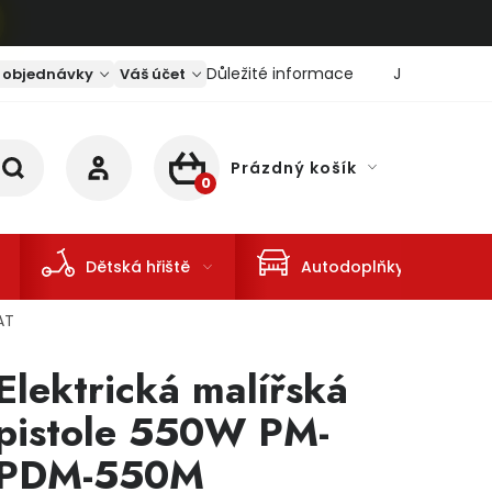
Důležité informace
Jaký je aktu
 objednávky
Váš účet
Prázdný košík
NÁKUPNÍ KOŠÍK
Dětská hřiště
Autodoplňky
AT
Elektrická malířská
pistole 550W PM-
PDM-550M