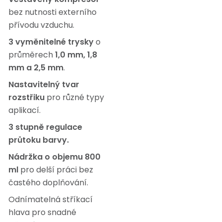
bez nutnosti externího
přívodu vzduchu.
3 vyměnitelné trysky
o
průměrech
1,0 mm, 1,8
mm a 2,5 mm
.
Nastavitelný tvar
rozstřiku
pro různé typy
aplikací.
3 stupně regulace
průtoku barvy.
Nádržka o objemu 800
ml
pro delší práci bez
častého doplňování.
Odnímatelná stříkací
hlava pro snadné