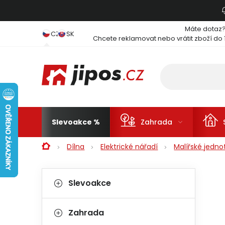
Přejít na obsah
Máte dotaz
CZ
SK
Chcete reklamovat nebo vrátit zboží do 
Slevoakce
Zahrada
Domů
Dílna
Elektrické nářadí
Malířské jedno
Postranní panel
Kategorie
Přeskočit kategorie
Slevoakce
Zahrada