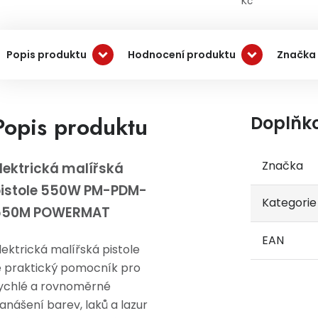
Kč
Popis produktu
Hodnocení produktu
Značka
Popis produktu
Doplňk
Značka
lektrická malířská
istole 550W PM-PDM-
Kategorie
550M POWERMAT
EAN
lektrická malířská pistole
e praktický pomocník pro
ychlé a rovnoměrné
anášení barev, laků a lazur