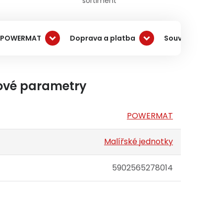
sortiment
 POWERMAT
Doprava a platba
Související pro
ové parametry
POWERMAT
Malířské jednotky
5902565278014