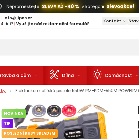
SLEVY AŽ -40 %
Slevoakce!
Nepromeškejte
v kategorii
?
|
info@jipos.cz
Kontakt
Stav
14 dní?
|
Využijte náš reklamační formulář
Stavba a dům
Dílna
Domácnost
tky
Elektrická malířská pistole 550W PM-PDM-550M POWERM
NOVINKA
TIP
POSLEDNÍ KUSY SKLADEM