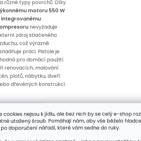
a různé typy povrchů. Díky
ýkonnému motoru 550 W
a
integrovanému
ompresoru
nevyžaduje
xterní zdroj stlačeného
zduchu, což výrazně
snadňuje práci. Pistole je
hodná pro domácí použití
ři renovacích, malování
těn, plotů, nábytku, dveří
ebo dřevěných konstrukcí.
e cookies nejsou k jídlu, ale bez nich by se celý e-shop ro
atně utažený šroub. Pomáhají nám, aby vše běželo hladce
 po doporučení nářadí, které vám sedne do ruky.