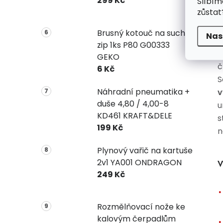
299 Kč
Slíbím
Z
zůstat
n
t
Brusný kotouč na suchý
Nas
d
zip 1ks P80 G00333
v
GEKO
č
6 Kč
S
Náhradní pneumatika +
v
duše 4,80 / 4,00-8
u
KD461 KRAFT&DELE
s
199 Kč
n
Plynový vařič na kartuše
2v1 YA001 ONDRAGON
V
249 Kč
Rozmělňovací nože ke
kalovým čerpadlům