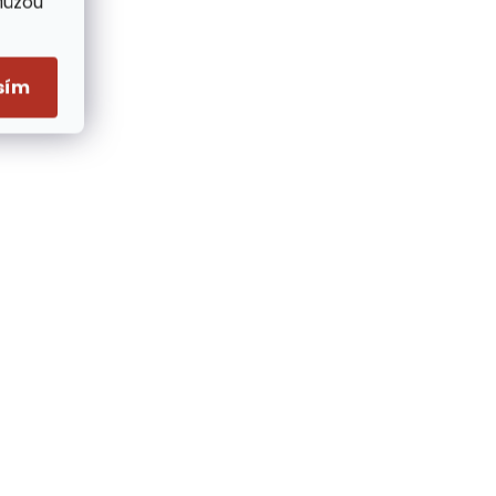
Můžou
sím