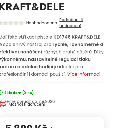
KRAFT&DELE
Podrobnosti
Neohodnoceno
hodnocení
Malířská stříkací pistole
KD1746 KRAFT&DELE
je spolehlivý nástroj pro
rychlé, rovnoměrné a
efektivní nanášení
různých druhů nátěrů. Díky
výkonnému, nastavitelné regulaci tlaku
motoru a odolné hadici
je ideální pro
profesionální i domácí použití.
Více informací
(3 ks)
Skladem
7.8.2026
Možnosti doručení