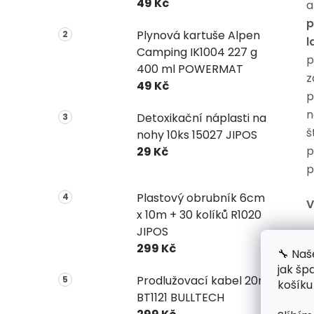
49 Kč
a
p
Plynová kartuše Alpen
l
Camping IK1004 227 g
p
400 ml POWERMAT
z
49 Kč
p
n
Detoxikační náplasti na
š
nohy 10ks 15027 JIPOS
p
29 Kč
p
Plastový obrubník 6cm
V
x 10m + 30 kolíků R1020
JIPOS
299 Kč
🔧 Naš
jak šp
Prodlužovací kabel 20m
košíku
BT1121 BULLTECH