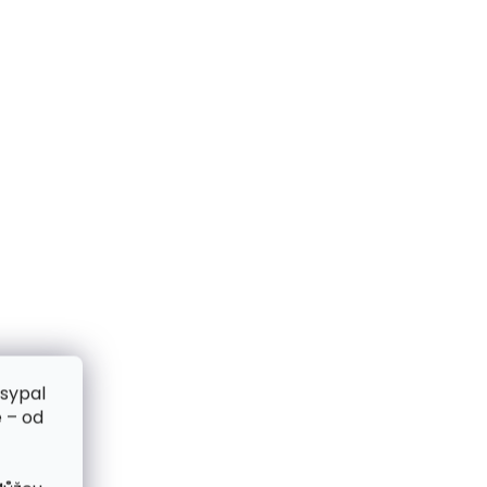
zsypal
 – od