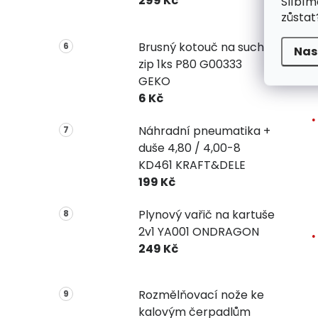
299 Kč
Slíbím
zůstat
Brusný kotouč na suchý
Nas
zip 1ks P80 G00333
GEKO
6 Kč
Náhradní pneumatika +
duše 4,80 / 4,00-8
KD461 KRAFT&DELE
199 Kč
Plynový vařič na kartuše
2v1 YA001 ONDRAGON
249 Kč
Rozmělňovací nože ke
kalovým čerpadlům