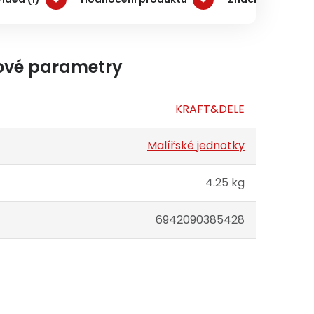
ové parametry
KRAFT&DELE
Malířské jednotky
4.25 kg
6942090385428