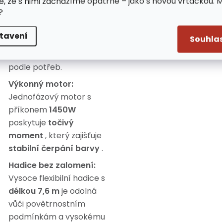
e, že s nimi zacházíme opatrně – jako s novou vrtačkou. 
výkon pistole pro
?
nejlepší kvalitu povrchu.
Doporučuje se začít s
tavení
Souhla
nižším tlakem a
postupně její zvyšovat
podle potřeb.
Výkonný motor:
Jednofázový motor s
příkonem
1450W
poskytuje
točivý
moment
, který zajišťuje
stabilní čerpání barvy
.
Hadice bez zalomení:
Vysoce flexibilní hadice s
délkou 7,6 m
je odolná
vůči povětrnostním
podmínkám a vysokému