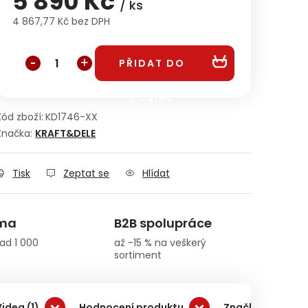
5 890 Kč
/ ks
4 867,77 Kč bez DPH
Měrná cena:
PŘIDAT DO
KOŠÍKU
Kód zboží:
KD1746-XX
Značka:
KRAFT&DELE
Tisk
Zeptat se
Hlídat
rma
B2B spolupráce
ad 1 000
až -15 % na veškerý
sortiment
Videa (1)
Hodnocení produktu
Značka KRAFT&D