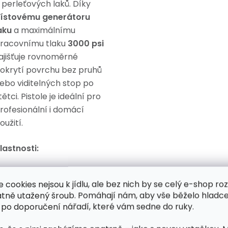
 perleťových laků. Díky
ístovému generátoru
aku
a maximálnímu
racovnímu tlaku
3000 psi
ajišťuje rovnoměrné
okrytí povrchu bez pruhů
ebo viditelných stop po
tětci. Pistole je ideální pro
rofesionální i domácí
oužití.
lastnosti:
Pružná regulace tlaku:
e cookies nejsou k jídlu, ale bez nich by se celý e-shop ro
Možnost jemného
atně utažený šroub. Pomáhají nám, aby vše běželo hladce
nastavení tlaku
 po doporučení nářadí, které vám sedne do ruky.
umožňuje optimalizovat