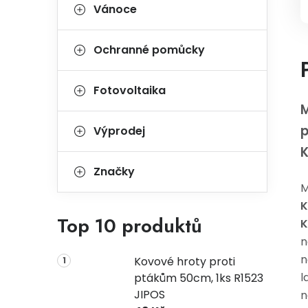
Vánoce
Ochranné pomůcky
Fotovoltaika
M
p
Výprodej
Značky
M
K
Top 10 produktů
K
n
n
Kovové hroty proti
l
ptákům 50cm, 1ks R1523
JIPOS
n