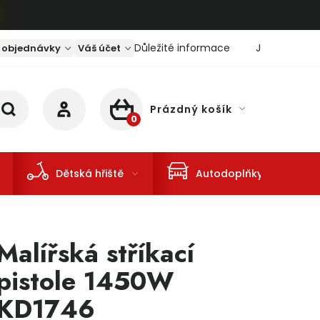
Důležité informace
Jaký je aktu
 objednávky
Váš účet
Prázdný košík
NÁKUPNÍ KOŠÍK
Dětská hřiště
Autodoplňky
Malířská stříkací
pistole 1450W
KD1746