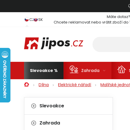
Přejít na obsah
Máte dotaz
CZ
SK
Chcete reklamovat nebo vrátit zboží do 
Slevoakce
Zahrada
Domů
Dílna
Elektrické nářadí
Malířské jedno
Postranní panel
Kategorie
Přeskočit kategorie
Slevoakce
Zahrada