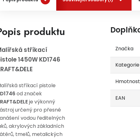
Popis produktu
Doplňk
Značka
alířská stříkací
istole 1450W KD1746
Kategorie
KRAFT&DELE
Hmotnost
alířská stříkací pistole
D1746
od značek
EAN
RAFT&DELE
je výkonný
ástroj určený pro přesné
anášení vodou ředitelných
aků, akrylových základních
átěrů, tmelů, metalických