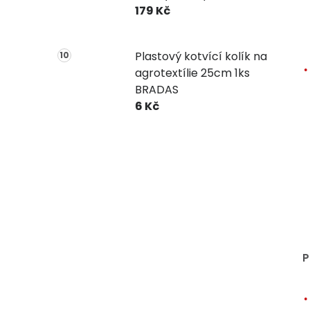
179 Kč
Plastový kotvící kolík na
agrotextílie 25cm 1ks
BRADAS
6 Kč
P