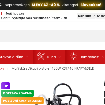
SLEVY AŽ -40 %
Slevoakce!
Nepromeškejte
v kategorii
?
|
info@jipos.cz
Kontakt
Stav
14 dní?
|
Využijte náš reklamační formulář
Stavba a dům
Dílna
Domácnost
tky
Malířská stříkací pistole 1450W KD1746 KRAFT&DELE
TIP
DOPRAVA ZDARMA
POSLEDNÍ KUSY SKLADEM