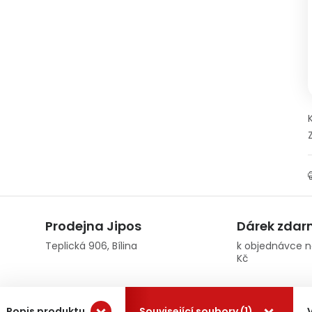
Prodejna Jipos
Dárek zda
Teplická 906, Bílina
k objednávce n
Kč
Popis produktu
Související soubory (1)