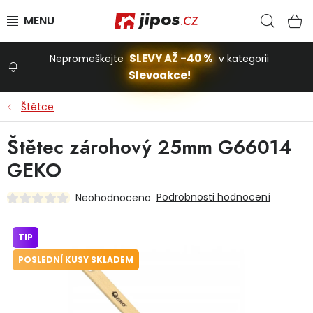
Přejít na obsah
Hled
N
SLEVY AŽ -40 %
Nepromeškejte
v kategorii
Slevoakce!
Slevoakce
Štětce
Zahrada
Štětec zárohový 25mm G66014
GEKO
Stavba a dům
Podrobnosti hodnocení
Neohodnoceno
Dílna
TIP
POSLEDNÍ KUSY SKLADEM
Domácnost