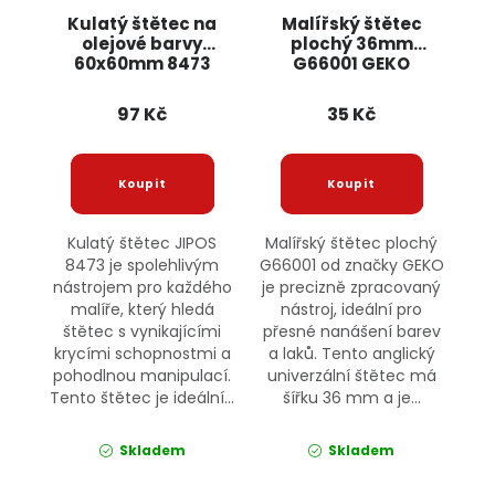
Kulatý štětec na
Malířský štětec
olejové barvy
plochý 36mm
60x60mm 8473
G66001 GEKO
JIPOS
97 Kč
35 Kč
Kulatý štětec JIPOS
Malířský štětec plochý
8473 je spolehlivým
G66001 od značky GEKO
nástrojem pro každého
je precizně zpracovaný
malíře, který hledá
nástroj, ideální pro
štětec s vynikajícími
přesné nanášení barev
krycími schopnostmi a
a laků. Tento anglický
pohodlnou manipulací.
univerzální štětec má
Tento štětec je ideální...
šířku 36 mm a je...
Skladem
Skladem