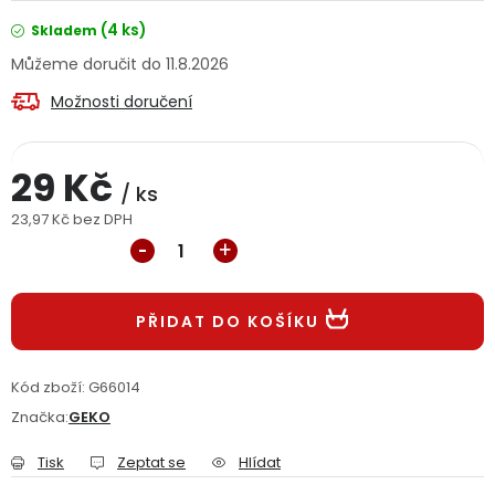
Jaký je aktuální stav mé objednávky?
(4 ks)
Skladem
11.8.2026
Velkoobchodní spolupráce (B2B)
Prodejna nářadí
Možnosti doručení
Servis nářadí
Hodnocení obchodu
29 Kč
/ ks
Doprava a platba
Váš zákaznický účet
Kontakt
23,97 Kč bez DPH
Měrná cena:
PODPORA
PŘIDAT DO KOŠÍKU
Reklamační formulář
Odstoupení ve lhůtě 14 dní
Obchodní podmínky
Reklamační řád
Kód zboží:
G66014
Značka:
GEKO
Podmínky ochrany osobních údajů
Tisk
Zeptat se
Hlídat