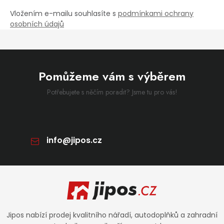
Vložením e-mailu souhlasíte s
podmínkami ochrany
osobních údajů
Pomůžeme vám s výběrem
Potřebujete s něčím poradit? Jsme tu pro vás!
info
@
jipos.cz
Zápatí
Jipos nabízí prodej kvalitního nářadí, autodoplňků a zahradní