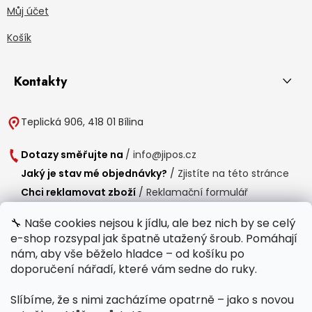
Můj účet
Košík
Kontakty
Teplická 906, 418 01 Bílina
Dotazy směřujte na
/
info@jipos.cz
Jaký je stav mé objednávky?
/
Zjistíte na této stránce
Chci reklamovat zboží
/
Reklamační formulář
Chci vrátit zboží do 14 dní
/
Formulář pro vrácení zboží
🔧 Naše cookies nejsou k jídlu, ale bez nich by se celý
e-shop rozsypal jak špatně utažený šroub. Pomáhají
Provozní doba
nám, aby vše běželo hladce – od košíku po
Po-Čt /
8:00 - 15:00
doporučení nářadí, které vám sedne do ruky.
Pá /
7:30 - 14:30
Slíbíme, že s nimi zacházíme opatrně – jako s novou
Polední přestávka /
11:00 - 11:30