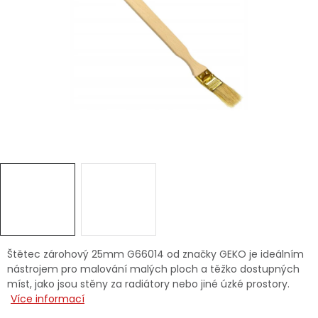
Dětská hřiště
Autodoplňky
Vánoce
Ochranné pomůcky
Fotovoltaika
Výprodej
Značky
Štětec zárohový 25mm G66014 od značky GEKO je ideálním
nástrojem pro malování malých ploch a těžko dostupných
míst, jako jsou stěny za radiátory nebo jiné úzké prostory.
Více informací