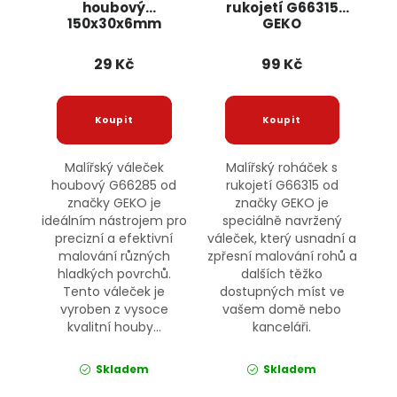
houbový
rukojetí G66315
150x30x6mm
GEKO
G66285 GEKO
29 Kč
99 Kč
Malířský váleček
Malířský roháček s
houbový G66285 od
rukojetí G66315 od
značky GEKO je
značky GEKO je
ideálním nástrojem pro
speciálně navržený
precizní a efektivní
váleček, který usnadní a
malování různých
zpřesní malování rohů a
hladkých povrchů.
dalších těžko
Tento váleček je
dostupných míst ve
vyroben z vysoce
vašem domě nebo
kvalitní houby...
kanceláři.
Skladem
Skladem