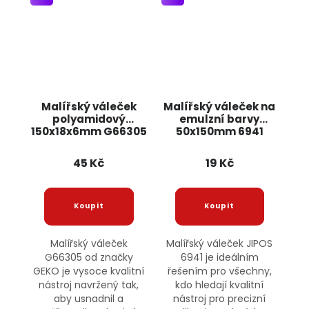
Malířský váleček
Malířský váleček na
polyamidový
emulzní barvy
150x18x6mm G66305
50x150mm 6941
GEKO
JIPOS
45 Kč
19 Kč
Malířský váleček
Malířský váleček JIPOS
G66305 od značky
6941 je ideálním
GEKO je vysoce kvalitní
řešením pro všechny,
nástroj navržený tak,
kdo hledají kvalitní
aby usnadnil a
nástroj pro precizní