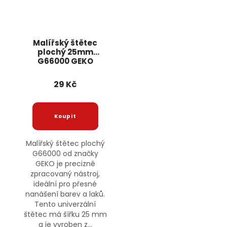
Malířský štětec
plochý 25mm
G66000 GEKO
29 Kč
Malířský štětec plochý
G66000 od značky
GEKO je precizně
zpracovaný nástroj,
ideální pro přesné
nanášení barev a laků.
Tento univerzální
štětec má šířku 25 mm
a je vyroben z...