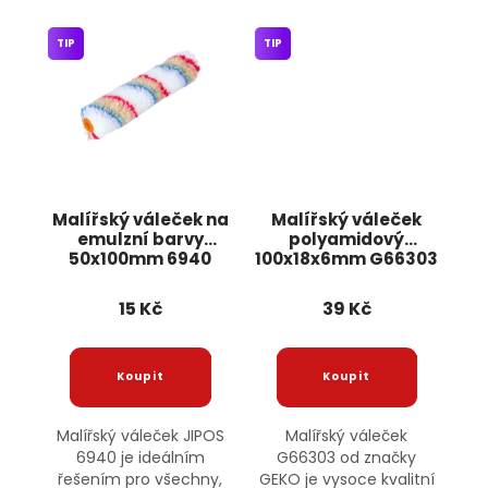
TIP
TIP
Malířský váleček na
Malířský váleček
emulzní barvy
polyamidový
50x100mm 6940
100x18x6mm G66303
JIPOS
GEKO
15 Kč
39 Kč
Malířský váleček JIPOS
Malířský váleček
6940 je ideálním
G66303 od značky
řešením pro všechny,
GEKO je vysoce kvalitní