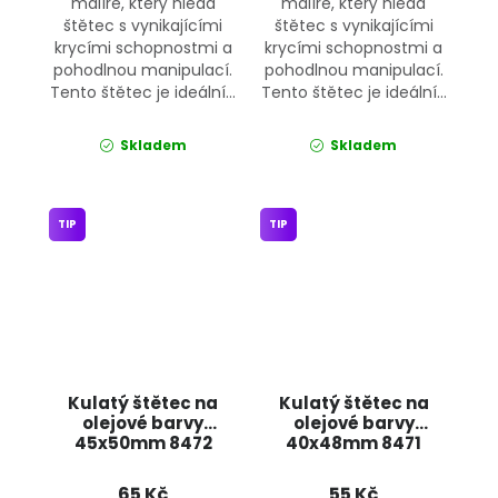
malíře, který hledá
malíře, který hledá
štětec s vynikajícími
štětec s vynikajícími
krycími schopnostmi a
krycími schopnostmi a
pohodlnou manipulací.
pohodlnou manipulací.
Tento štětec je ideální...
Tento štětec je ideální...
Skladem
Skladem
TIP
TIP
Kulatý štětec na
Kulatý štětec na
olejové barvy
olejové barvy
45x50mm 8472
40x48mm 8471
JIPOS
JIPOS
65 Kč
55 Kč