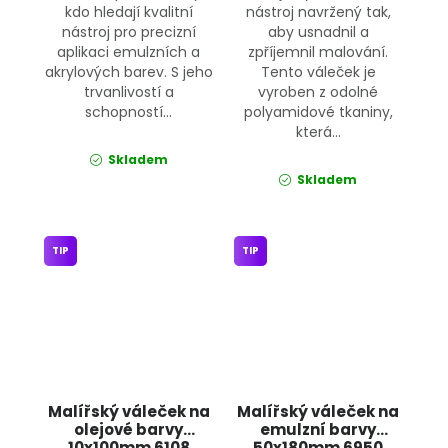
kdo hledají kvalitní
nástroj navržený tak,
nástroj pro precizní
aby usnadnil a
aplikaci emulzních a
zpříjemnil malování.
akrylových barev. S jeho
Tento váleček je
trvanlivostí a
vyroben z odolné
schopností...
polyamidové tkaniny,
která...
Skladem
Skladem
TIP
TIP
Malířský váleček na
Malířský váleček na
olejové barvy
emulzní barvy
10x100mm 6108
50x180mm 6950