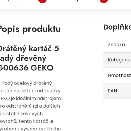
Popis produktu
Doplňk
Značka
Drátěný kartáč 5
řadý dřevěný
Kategorie
G00636 GEKO
Hmotnost
-řadý ocelový drátěný
artáč na čištění od značky
EAN
EKO je ideálním nástrojem
ro odstranění rzi a dalších
ečistot z kovových
ovrchů. Tento kartáč je
yroben z vysoce kvalitního