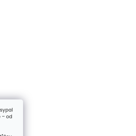
zsypal
 – od