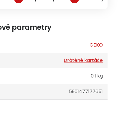
ové parametry
GEKO
Drátěné kartáče
0.1 kg
5901477177651