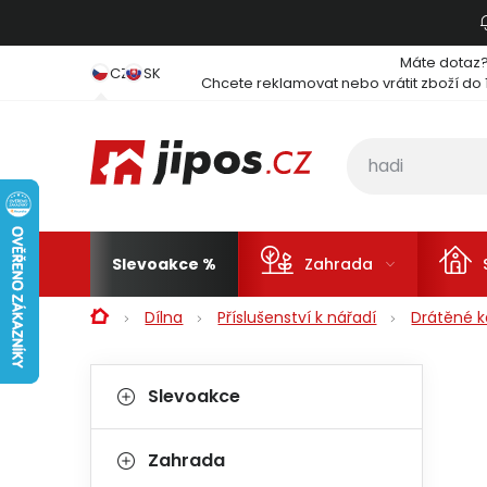
Přejít na obsah
Máte dotaz
CZ
SK
Chcete reklamovat nebo vrátit zboží do 
Slevoakce
Zahrada
Domů
Dílna
Příslušenství k nářadí
Drátěné k
Postranní panel
Kategorie
Přeskočit kategorie
Slevoakce
Zahrada