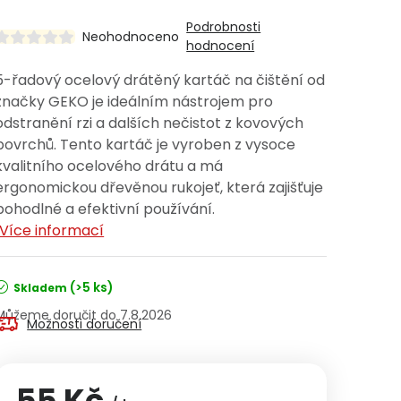
Podrobnosti
Neohodnoceno
hodnocení
5-řadový ocelový drátěný kartáč na čištění od
značky GEKO je ideálním nástrojem pro
odstranění rzi a dalších nečistot z kovových
povrchů. Tento kartáč je vyroben z vysoce
kvalitního ocelového drátu a má
ergonomickou dřevěnou rukojeť, která zajišťuje
pohodlné a efektivní používání.
Více informací
(>5 ks)
Skladem
7.8.2026
Možnosti doručení
55 Kč