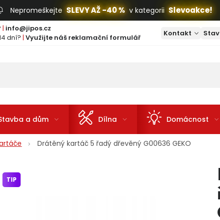
SLEVY AŽ -40 %
Slevoakce!
Nepromeškejte
v kategorii
?
|
info@jipos.cz
Kontakt
Stav
14 dní?
|
Využijte náš reklamační formulář
Stavba a dům
Dílna
Domácnost
artáče
Drátěný kartáč 5 řadý dřevěný G00636 GEKO
TIP