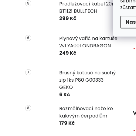
Slíbím
Prodlužovací kabel 20m
zůstat
BT1121 BULLTECH
299 Kč
Nas
Plynový vařič na kartuše
2v1 YA001 ONDRAGON
249 Kč
Brusný kotouč na suchý
zip 1ks P80 G00333
GEKO
6 Kč
Rozmělňovací nože ke
V
kalovým čerpadlům
179 Kč