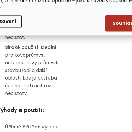
e, že s nimi zacházíme opatrně – jako s novou vrtačkou. 
dráty:
Kartáč obsahuje
?
pět řad drátů, které jsou
tavení
efektivní při
Souhla
odstraňování rzi a
nečistot.
Široké použití:
Ideální
pro kovoprůmysl,
automobilový průmysl,
stavbu lodí a další
oblasti, kde je potřeba
účinně odstranit rez a
nečistoty.
ýhody a použití:
Účinné čištění:
Vysoce