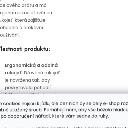
celového drátu a má
rgonomickou dřevěnou
ukojeť, která zajišťuje
ohodlné a efektivní
oužívání.
lastnosti produktu:
Ergonomická a odolná
rukojeť:
Dřevěná rukojeť
je navržena tak, aby
poskytovala pohodlí
během používání a byla
vysoce odolná proti
e cookies nejsou k jídlu, ale bez nich by se celý e-shop ro
atně utažený šroub. Pomáhají nám, aby vše běželo hladce
mechanickému
 po doporučení nářadí, které vám sedne do ruky.
poškození.
Vysoce kvalitní ocelové