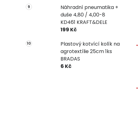
Náhradní pneumatika +
duše 4,80 / 4,00-8
KD461 KRAFT&DELE
199 Kč
Plastový kotvící kolík na
agrotextílie 25cm 1ks
BRADAS
6 Kč