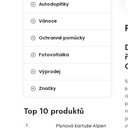
Autodoplňky
Vánoce
Ochranné pomůcky
Fotovoltaika
Výprodej
5
Značky
k
G
p
Top 10 produktů
n
p
Plynová kartuše Alpen
v