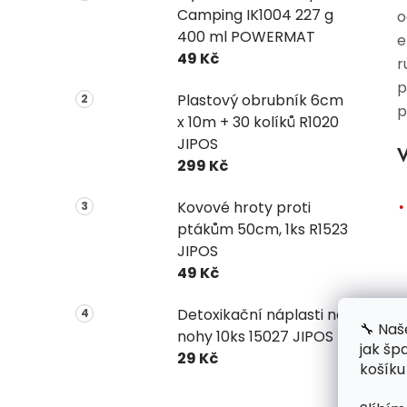
Camping IK1004 227 g
o
400 ml POWERMAT
e
49 Kč
r
p
Plastový obrubník 6cm
p
x 10m + 30 kolíků R1020
JIPOS
V
299 Kč
Kovové hroty proti
ptákům 50cm, 1ks R1523
JIPOS
49 Kč
Detoxikační náplasti na
🔧 Naš
nohy 10ks 15027 JIPOS
jak šp
29 Kč
košíku