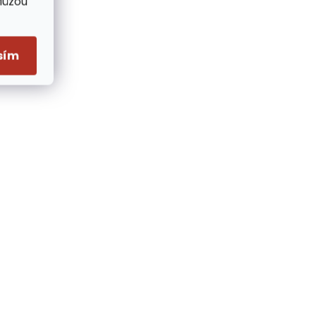
Můžou
sím