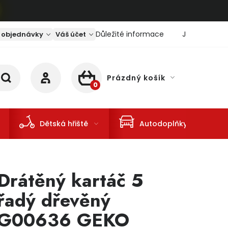
Důležité informace
Jaký je aktu
 objednávky
Váš účet
Prázdný košík
NÁKUPNÍ KOŠÍK
Dětská hřiště
Autodoplňky
Drátěný kartáč 5
řadý dřevěný
G00636 GEKO