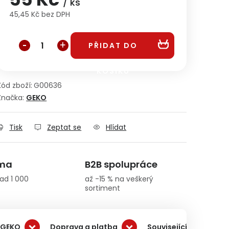
/ ks
45,45 Kč bez DPH
Měrná cena:
PŘIDAT DO
KOŠÍKU
Kód zboží:
G00636
Značka:
GEKO
Tisk
Zeptat se
Hlídat
rma
B2B spolupráce
ad 1 000
až -15 % na veškerý
sortiment
 GEKO
Doprava a platba
Související produkty