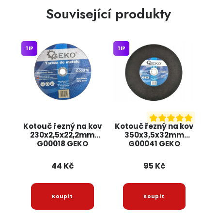
Související produkty
TIP
TIP
Kotouč řezný na kov
Kotouč řezný na kov
230x2,5x22,2mm
350x3,5x32mm
G00018 GEKO
G00041 GEKO
44 Kč
95 Kč