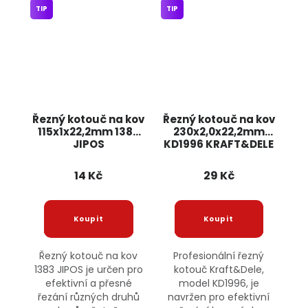
TIP
TIP
Řezný kotouč na kov
Řezný kotouč na kov
115x1x22,2mm 1383
230x2,0x22,2mm
JIPOS
KD1996 KRAFT&DELE
14 Kč
29 Kč
Řezný kotouč na kov
Profesionální řezný
1383 JIPOS je určen pro
kotouč Kraft&Dele,
efektivní a přesné
model KD1996, je
řezání různých druhů
navržen pro efektivní