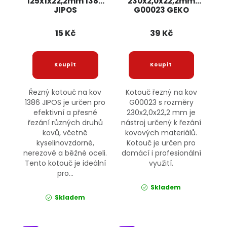
125x1x22,2mm 1386
230x2,0x22,2mm
JIPOS
G00023 GEKO
15 Kč
39 Kč
Řezný kotouč na kov
Kotouč řezný na kov
1386 JIPOS je určen pro
G00023 s rozměry
efektivní a přesné
230x2,0x22,2 mm je
řezání různých druhů
nástroj určený k řezání
kovů, včetně
kovových materiálů.
kyselinovzdorné,
Kotouč je určen pro
nerezové a běžné oceli.
domácí i profesionální
Tento kotouč je ideální
využití.
pro...
Skladem
Skladem