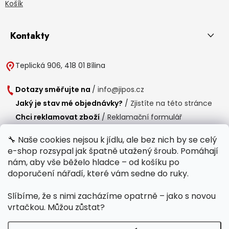
Košík
Kontakty
Teplická 906, 418 01 Bílina
Dotazy směřujte na
/
info@jipos.cz
Jaký je stav mé objednávky?
/
Zjistíte na této stránce
Chci reklamovat zboží
/
Reklamační formulář
Chci vrátit zboží do 14 dní
/
Formulář pro vrácení zboží
🔧 Naše cookies nejsou k jídlu, ale bez nich by se celý
e-shop rozsypal jak špatně utažený šroub. Pomáhají
Provozní doba
nám, aby vše běželo hladce – od košíku po
Po-Čt /
8:00 - 15:00
doporučení nářadí, které vám sedne do ruky.
Pá /
7:30 - 14:30
Slíbíme, že s nimi zacházíme opatrně – jako s novou
Polední přestávka /
11:00 - 11:30
vrtačkou. Můžou zůstat?