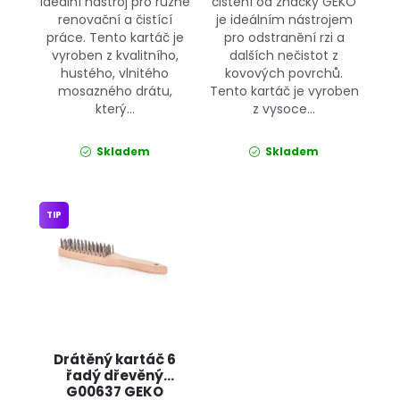
ideální nástroj pro různé
čištění od značky GEKO
renovační a čistící
je ideálním nástrojem
práce. Tento kartáč je
pro odstranění rzi a
vyroben z kvalitního,
dalších nečistot z
hustého, vlnitého
kovových povrchů.
mosazného drátu,
Tento kartáč je vyroben
který...
z vysoce...
Skladem
Skladem
TIP
Drátěný kartáč 6
řadý dřevěný
G00637 GEKO