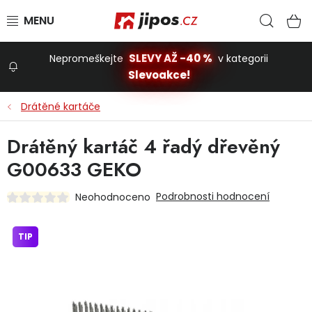
Přejít na obsah
Hled
N
SLEVY AŽ -40 %
Nepromeškejte
v kategorii
Slevoakce!
Slevoakce
Drátěné kartáče
Zahrada
Drátěný kartáč 4 řadý dřevěný
G00633 GEKO
Stavba a dům
Podrobnosti hodnocení
Neohodnoceno
Dílna
TIP
Domácnost