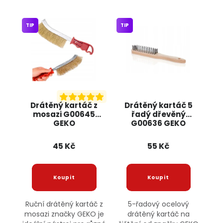
TIP
TIP
Drátěný kartáč z
Drátěný kartáč 5
mosazi G00645
řadý dřevěný
GEKO
G00636 GEKO
45 Kč
55 Kč
Ruční drátěný kartáč z
5-řadový ocelový
mosazi značky GEKO je
drátěný kartáč na