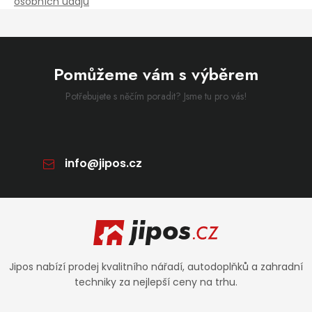
osobních údajů
Pomůžeme vám s výběrem
Potřebujete s něčím poradit? Jsme tu pro vás!
info
@
jipos.cz
Zápatí
Jipos nabízí prodej kvalitního nářadí, autodoplňků a zahradní
techniky za nejlepší ceny na trhu.