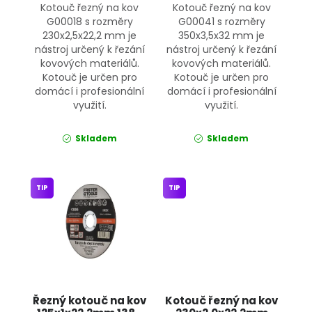
Kotouč řezný na kov
Kotouč řezný na kov
G00018 s rozměry
G00041 s rozměry
230x2,5x22,2 mm je
350x3,5x32 mm je
nástroj určený k řezání
nástroj určený k řezání
kovových materiálů.
kovových materiálů.
Kotouč je určen pro
Kotouč je určen pro
domácí i profesionální
domácí i profesionální
využití.
využití.
Skladem
Skladem
TIP
TIP
Řezný kotouč na kov
Kotouč řezný na kov