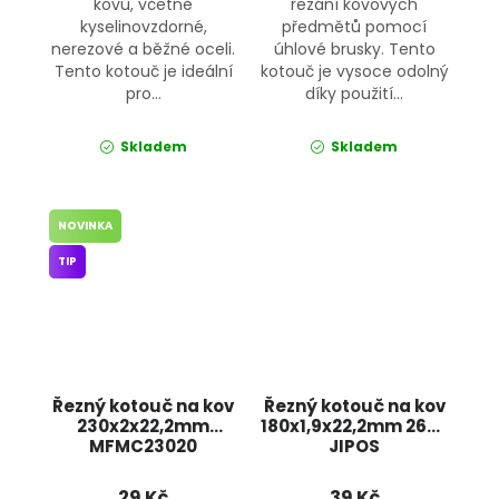
kovů, včetně
řezání kovových
kyselinovzdorné,
předmětů pomocí
nerezové a běžné oceli.
úhlové brusky. Tento
Tento kotouč je ideální
kotouč je vysoce odolný
pro...
díky použití...
Skladem
Skladem
NOVINKA
TIP
Řezný kotouč na kov
Řezný kotouč na kov
230x2x22,2mm
180x1,9x22,2mm 2697
MFMC23020
JIPOS
ONDRAGON
29 Kč
39 Kč