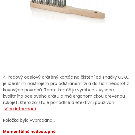
Dětská hřiště
Autodoplňky
Vánoce
Ochranné pomůcky
Fotovoltaika
4-řadový ocelový drátěný kartáč na čištění od značky GEKO
je ideálním nástrojem pro odstranění rzi a dalších nečistot z
Výprodej
kovových povrchů. Tento kartáč je vyroben z vysoce
kvalitního ocelového drátu a má ergonomickou dřevěnou
rukojeť, která zajišťuje pohodlné a efektivní používání.
Značky
Více informací
Položka byla vyprodána…
Momentálně nedostupné