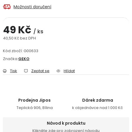
Možnosti doručení
Jaký je aktuální stav mé objednávky?
Velkoobchodní spolupráce (B2B)
Prodejna nářadí
49 Kč
/ ks
Servis nářadí
Hodnocení obchodu
40,50 Kč bez DPH
Měrná cena:
Kód zboží:
G00633
Doprava a platba
Váš zákaznický účet
Kontakt
Značka:
GEKO
PODPORA
Tisk
Zeptat se
Hlídat
Reklamační formulář
Odstoupení ve lhůtě 14 dní
Prodejna Jipos
Dárek zdarma
Obchodní podmínky
Reklamační řád
Teplická 906, Bílina
k objednávce nad 1 000 Kč
Podmínky ochrany osobních údajů
Návod k produktu
Klikněte zde pro zobrazení návodu