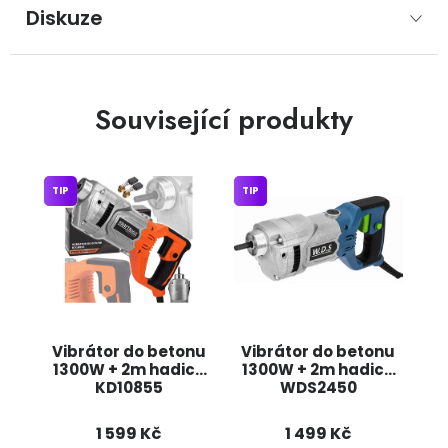
Diskuze
Související produkty
TIP
TIP
Vibrátor do betonu
Vibrátor do betonu
1300W + 2m hadice
1300W + 2m hadice
KD10855
WDS2450
KRAFT&DELE
KRAFT&DELE
1 599 Kč
1 499 Kč