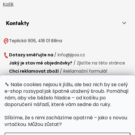
Košík
Kontakty
Teplická 906, 418 01 Bílina
Dotazy směřujte na
/
info@jipos.cz
Jaký je stav mé objednávky?
/
Zjistíte na této stránce
Chci reklamovat zboží
/
Reklamační formulář
Chci vrátit zboží do 14 dní
/
Formulář pro vrácení zboží
🔧 Naše cookies nejsou k jídlu, ale bez nich by se celý
e-shop rozsypal jak špatně utažený šroub. Pomáhají
Provozní doba
nám, aby vše běželo hladce – od košíku po
Po-Čt /
8:00 - 15:00
doporučení nářadí, které vám sedne do ruky.
Pá /
7:30 - 14:30
Slíbíme, že s nimi zacházíme opatrně – jako s novou
Polední přestávka /
11:00 - 11:30
vrtačkou. Můžou zůstat?