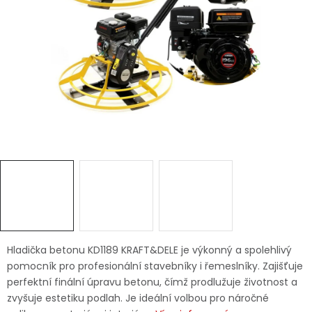
Dětská hřiště
Autodoplňky
Vánoce
Ochranné pomůcky
Fotovoltaika
Výprodej
Značky
Hladička betonu KD1189 KRAFT&DELE je výkonný a spolehlivý
pomocník pro profesionální stavebníky i řemeslníky. Zajišťuje
perfektní finální úpravu betonu, čímž prodlužuje životnost a
zvyšuje estetiku podlah. Je ideální volbou pro náročné