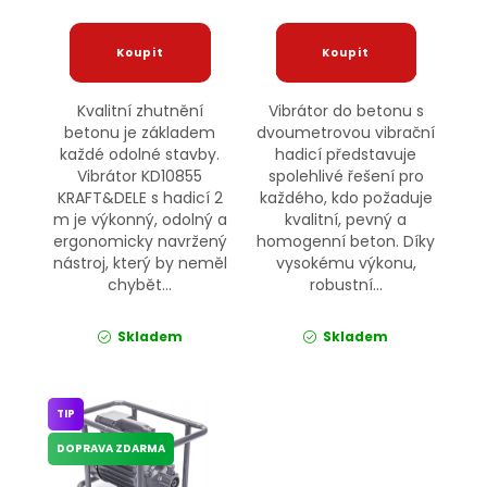
Kvalitní zhutnění
Vibrátor do betonu s
betonu je základem
dvoumetrovou vibrační
každé odolné stavby.
hadicí představuje
Vibrátor KD10855
spolehlivé řešení pro
KRAFT&DELE s hadicí 2
každého, kdo požaduje
m je výkonný, odolný a
kvalitní, pevný a
ergonomicky navržený
homogenní beton. Díky
nástroj, který by neměl
vysokému výkonu,
chybět...
robustní...
Skladem
Skladem
TIP
DOPRAVA ZDARMA