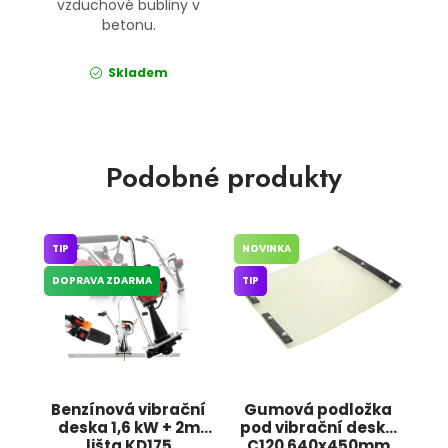
vzduchové bubliny v
betonu.
Skladem
Podobné produkty
TIP
NOVINKA
DOPRAVA ZDARMA
TIP
Benzínová vibrační
Gumová podložka
deska 1,6 kW + 2m
pod vibrační desku
lišta KD175
C120 640x450mm