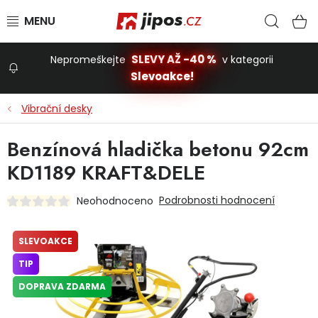
Přejít na obsah
Hled
N
SLEVY AŽ -40 %
Nepromeškejte
v kategorii
Slevoakce!
Slevoakce
Vibrační desky
Zahrada
Benzínová hladička betonu 92cm
KD1189 KRAFT&DELE
Stavba a dům
Podrobnosti hodnocení
Neohodnoceno
Dílna
SLEVOAKCE
TIP
Domácnost
DOPRAVA ZDARMA