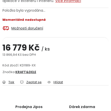
aplikace v exteriéru i interiéru.
Více informací
Jaký je aktuální stav mé objednávky?
Položka byla vyprodána…
Velkoobchodní spolupráce (B2B)
Prodejna nářadí
Momentálně nedostupné
Možnosti doručení
Servis nářadí
Hodnocení obchodu
Doprava a platba
Váš zákaznický účet
Kontakt
16 779 Kč
/ ks
13 866,94 Kč bez DPH
PODPORA
Měrná cena:
Kód zboží:
KD1189-XX
Značka:
KRAFT&DELE
Reklamační formulář
Odstoupení ve lhůtě 14 dní
Tisk
Zeptat se
Hlídat
Obchodní podmínky
Reklamační řád
Podmínky ochrany osobních údajů
Prodejna Jipos
Dárek zdarma