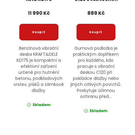
KRAFT&DELE
KD1187 KRAFT&DELE
11 990 Kč
889 Kč
Benzínová vibrační
Gumová podložka je
deska KRAFT&DELE
praktickým doplňkem
KD175 je kompaktní a
pro každého, kdo
efektivní zařízení
pracuje s vibrační
určené pro hutnění
deskou C120 při
betonu, podkladových
pokládce dlažby nebo
vrstev, písků a zámkové
jiných citlivých povrchů.
dlažby.
Poskytuje účinnou
ochranu před...
Skladem
Skladem