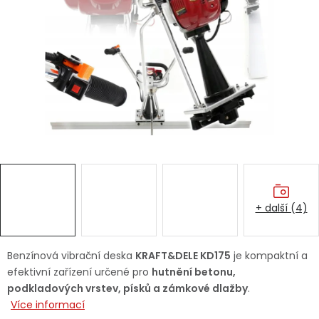
Dětská hřiště
Autodoplňky
Vánoce
Ochranné pomůcky
Fotovoltaika
+ další (4)
Výprodej
Značky
Benzínová vibrační deska
KRAFT&DELE KD175
je kompaktní a
efektivní zařízení určené pro
hutnění betonu,
podkladových vrstev, písků a zámkové dlažby
.
Více informací