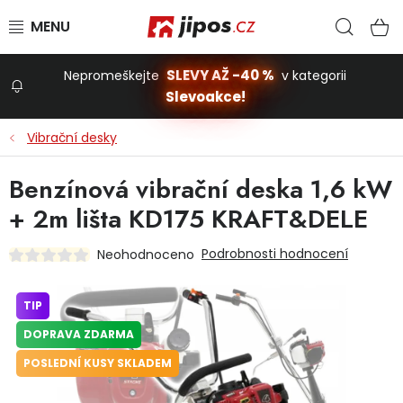
Přejít na obsah
Hled
N
SLEVY AŽ -40 %
Nepromeškejte
v kategorii
Slevoakce!
Slevoakce
Vibrační desky
Zahrada
Benzínová vibrační deska 1,6 kW
+ 2m lišta KD175 KRAFT&DELE
Stavba a dům
Podrobnosti hodnocení
Neohodnoceno
Dílna
TIP
DOPRAVA ZDARMA
Domácnost
POSLEDNÍ KUSY SKLADEM