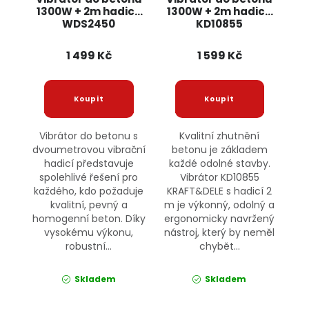
1300W + 2m hadice
1300W + 2m hadice
WDS2450
KD10855
KRAFT&DELE
KRAFT&DELE
1 499 Kč
1 599 Kč
Vibrátor do betonu s
Kvalitní zhutnění
dvoumetrovou vibrační
betonu je základem
hadicí představuje
každé odolné stavby.
spolehlivé řešení pro
Vibrátor KD10855
každého, kdo požaduje
KRAFT&DELE s hadicí 2
kvalitní, pevný a
m je výkonný, odolný a
homogenní beton. Díky
ergonomicky navržený
vysokému výkonu,
nástroj, který by neměl
robustní...
chybět...
Skladem
Skladem