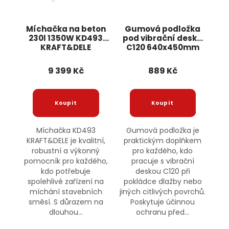
Míchačka na beton
Gumová podložka
230l 1350W KD493
pod vibrační desku
KRAFT&DELE
C120 640x450mm
KD1187 KRAFT&DELE
9 399 Kč
889 Kč
Míchačka KD493
Gumová podložka je
KRAFT&DELE je kvalitní,
praktickým doplňkem
robustní a výkonný
pro každého, kdo
pomocník pro každého,
pracuje s vibrační
kdo potřebuje
deskou C120 při
spolehlivé zařízení na
pokládce dlažby nebo
míchání stavebních
jiných citlivých povrchů.
směsí. S důrazem na
Poskytuje účinnou
dlouhou...
ochranu před...