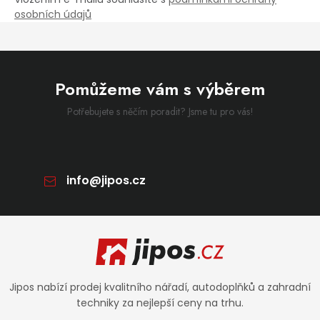
osobních údajů
Pomůžeme vám s výběrem
Potřebujete s něčím poradit? Jsme tu pro vás!
info
@
jipos.cz
Zápatí
Jipos nabízí prodej kvalitního nářadí, autodoplňků a zahradní
techniky za nejlepší ceny na trhu.