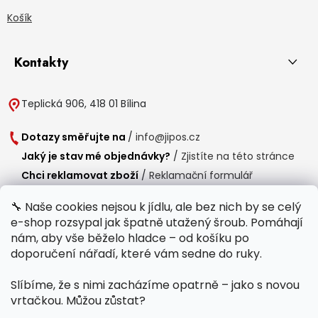
Košík
Kontakty
Teplická 906, 418 01 Bílina
Dotazy směřujte na
/
info@jipos.cz
Jaký je stav mé objednávky?
/
Zjistíte na této stránce
Chci reklamovat zboží
/
Reklamační formulář
Chci vrátit zboží do 14 dní
/
Formulář pro vrácení zboží
🔧 Naše cookies nejsou k jídlu, ale bez nich by se celý
e-shop rozsypal jak špatně utažený šroub. Pomáhají
Provozní doba
nám, aby vše běželo hladce – od košíku po
Po-Čt /
8:00 - 15:00
doporučení nářadí, které vám sedne do ruky.
Pá /
7:30 - 14:30
Slíbíme, že s nimi zacházíme opatrně – jako s novou
Polední přestávka /
11:00 - 11:30
vrtačkou. Můžou zůstat?