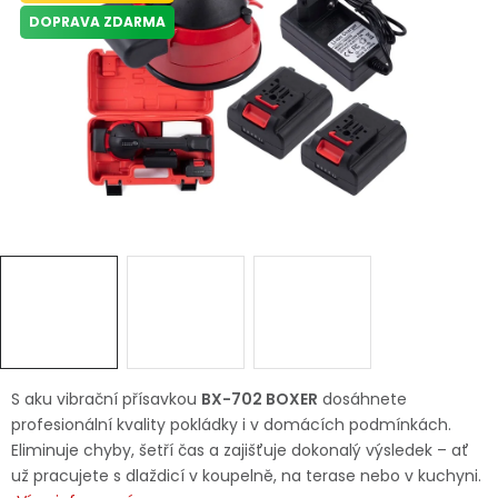
Dětská hřiště
DOPRAVA ZDARMA
Autodoplňky
Vánoce
Ochranné pomůcky
Fotovoltaika
Výprodej
Značky
S aku vibrační přísavkou
BX-702 BOXER
dosáhnete
profesionální kvality pokládky i v domácích podmínkách.
Eliminuje chyby, šetří čas a zajišťuje dokonalý výsledek – ať
už pracujete s dlaždicí v koupelně, na terase nebo v kuchyni.