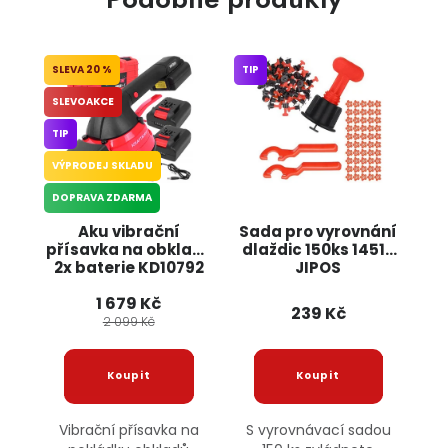
20 %
TIP
SLEVOAKCE
TIP
VÝPRODEJ SKLADU
DOPRAVA ZDARMA
Aku vibrační
Sada pro vyrovnání
přísavka na obklady
dlaždic 150ks 14510
2x baterie KD10792
JIPOS
KRAFT&DELE
1 679 Kč
239 Kč
2 099 Kč
Vibrační přísavka na
S vyrovnávací sadou