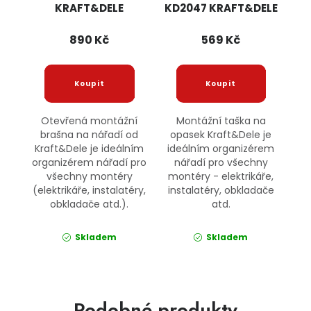
KRAFT&DELE
KD2047 KRAFT&DELE
890 Kč
569 Kč
Otevřená montážní
Montážní taška na
brašna na nářadí od
opasek Kraft&Dele je
Kraft&Dele je ideálním
ideálním organizérem
organizérem nářadí pro
nářadí pro všechny
všechny montéry
montéry - elektrikáře,
(elektrikáře, instalatéry,
instalatéry, obkladače
obkladače atd.).
atd.
Skladem
Skladem
Podobné produkty