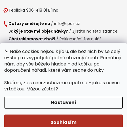
Teplická 906, 418 01 Bílina
Dotazy směřujte na
/
info@jipos.cz
Jaký je stav mé objednávky?
/
Zjistíte na této stránce
Chci reklamovat zboží
/
Reklamační formulář
Chci vrátit zboží do 14 dní
/
Formulář pro vrácení zboží
🔧 Naše cookies nejsou k jídlu, ale bez nich by se celý
e-shop rozsypal jak špatně utažený šroub. Pomáhají
Provozní doba
nám, aby vše běželo hladce – od košíku po
Po-Čt /
8:00 - 15:00
doporučení nářadí, které vám sedne do ruky.
Pá /
7:30 - 14:30
Slíbíme, že s nimi zacházíme opatrně – jako s novou
Polední přestávka /
11:00 - 11:30
vrtačkou. Můžou zůstat?
Nastavení
Copyright 2026
Jipos.cz
. Všechna práva vyhrazena.
Upravit nastavení
cookies
Souhlasím
Běží na Shoptet Premium
/
Webdesign mi-ma.cz
/