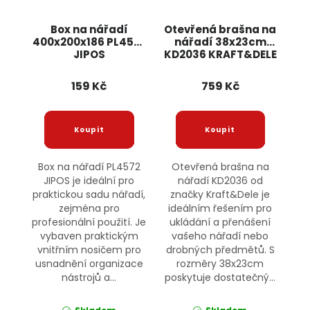
Box na nářadí
Otevřená brašna na
400x200x186 PL4572
nářadí 38x23cm
JIPOS
KD2036 KRAFT&DELE
159 Kč
759 Kč
Box na nářadí PL4572
Otevřená brašna na
JIPOS je ideální pro
nářadí KD2036 od
praktickou sadu nářadí,
značky Kraft&Dele je
zejména pro
ideálním řešením pro
profesionální použití. Je
ukládání a přenášení
vybaven praktickým
vašeho nářadí nebo
vnitřním nosičem pro
drobných předmětů. S
usnadnění organizace
rozměry 38x23cm
nástrojů a...
poskytuje dostatečný...