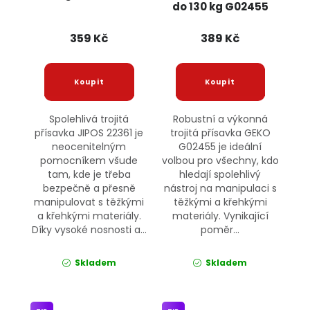
do 130 kg G02455
GEKO
359 Kč
389 Kč
Spolehlivá trojitá
Robustní a výkonná
přísavka JIPOS 22361 je
trojitá přísavka GEKO
neocenitelným
G02455 je ideální
pomocníkem všude
volbou pro všechny, kdo
tam, kde je třeba
hledají spolehlivý
bezpečně a přesně
nástroj na manipulaci s
manipulovat s těžkými
těžkými a křehkými
a křehkými materiály.
materiály. Vynikající
Díky vysoké nosnosti a...
poměr...
Skladem
Skladem