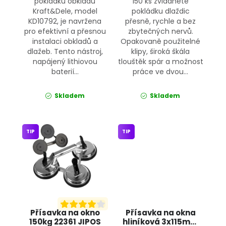
pokládku obkladů
150 ks zvládnete
Kraft&Dele, model
pokládku dlaždic
KD10792, je navržena
přesně, rychle a bez
pro efektivní a přesnou
zbytečných nervů.
instalaci obkladů a
Opakovaně použitelné
dlažeb. Tento nástroj,
klipy, široká škála
napájený lithiovou
tlouštěk spár a možnost
baterií...
práce ve dvou...
Skladem
Skladem
TIP
TIP
Přísavka na okno
Přísavka na okna
150kg 22361 JIPOS
hliníková 3x115mm