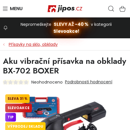
Přejít na obsah
Hled
N
SLEVY AŽ -40 %
Nepromeškejte
v kategorii
Slevoakce!
Slevoakce
Přísavky na sklo, obklady
Zahrada
Aku vibrační přísavka na obklady
BX-702 BOXER
Stavba a dům
Podrobnosti hodnocení
Neohodnoceno
Dílna
31 %
SLEVOAKCE
Domácnost
TIP
VÝPRODEJ SKLADU