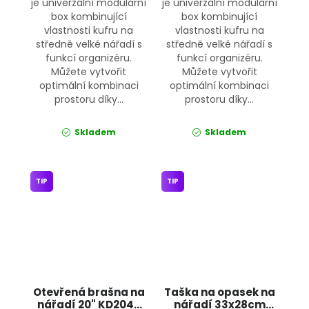
je univerzální modulární
je univerzální modulární
box kombinující
box kombinující
vlastnosti kufru na
vlastnosti kufru na
středně velké nářadí s
středně velké nářadí s
funkcí organizéru.
funkcí organizéru.
Můžete vytvořit
Můžete vytvořit
optimální kombinaci
optimální kombinaci
prostoru díky...
prostoru díky...
Skladem
Skladem
TIP
TIP
Otevřená brašna na
Taška na opasek na
nářadí 20" KD2045
nářadí 33x28cm