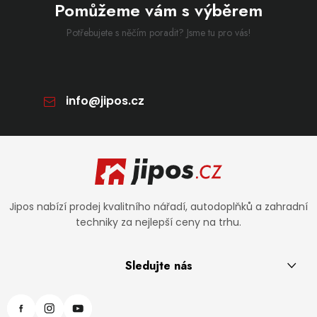
Pomůžeme vám s výběrem
Potřebujete s něčím poradit? Jsme tu pro vás!
info
@
jipos.cz
Zápatí
Jipos nabízí prodej kvalitního nářadí, autodoplňků a zahradní
techniky za nejlepší ceny na trhu.
Sledujte nás