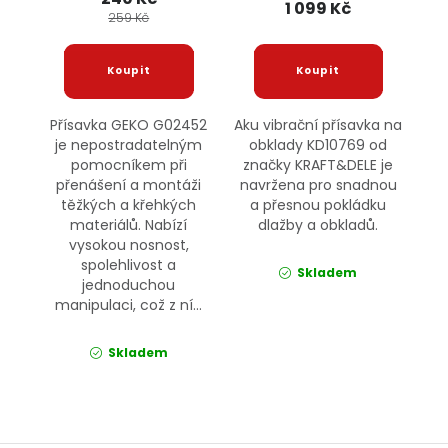
1 099 Kč
259 Kč
Přísavka GEKO G02452
Aku vibrační přísavka na
je nepostradatelným
obklady KD10769 od
pomocníkem při
značky KRAFT&DELE je
přenášení a montáži
navržena pro snadnou
těžkých a křehkých
a přesnou pokládku
materiálů. Nabízí
dlažby a obkladů.
vysokou nosnost,
spolehlivost a
Skladem
jednoduchou
manipulaci, což z ní...
Skladem