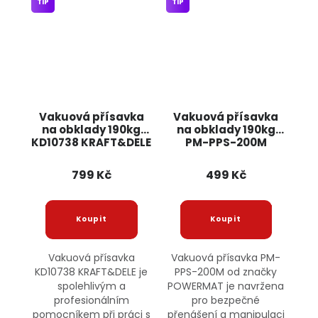
TIP
TIP
Vakuová přísavka
Vakuová přísavka
na obklady 190kg
na obklady 190kg
KD10738 KRAFT&DELE
PM-PPS-200M
POWERMAT
799 Kč
499 Kč
Vakuová přísavka
Vakuová přísavka PM-
KD10738 KRAFT&DELE je
PPS-200M od značky
spolehlivým a
POWERMAT je navržena
profesionálním
pro bezpečné
pomocníkem při práci s
přenášení a manipulaci