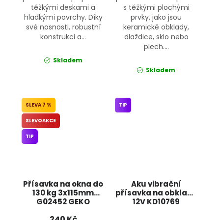
těžkými deskami a
s těžkými plochými
hladkými povrchy. Díky
prvky, jako jsou
své nosnosti, robustní
keramické obklady,
konstrukci a...
dlaždice, sklo nebo
plech....
Skladem
Skladem
7 %
TIP
SLEVOAKCE
TIP
Přísavka na okna do
Aku vibrační
130 kg 3x115mm
přísavka na obklady
G02452 GEKO
12V KD10769
KRAFT&DELE
240 Kč