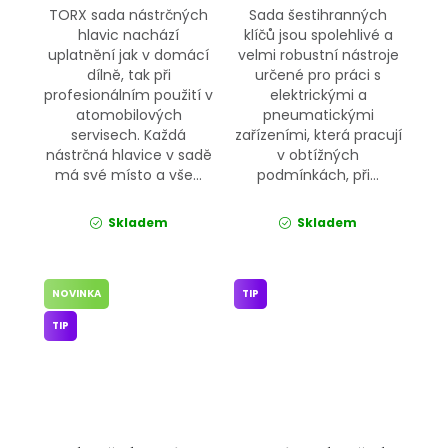
TORX sada nástrčných
Sada šestihranných
hlavic nachází
klíčů jsou spolehlivé a
uplatnění jak v domácí
velmi robustní nástroje
dílně, tak při
určené pro práci s
profesionálním použití v
elektrickými a
atomobilových
pneumatickými
servisech. Každá
zařízeními, která pracují
nástrčná hlavice v sadě
v obtížných
má své místo a vše...
podmínkách, při...
Skladem
Skladem
NOVINKA
TIP
TIP