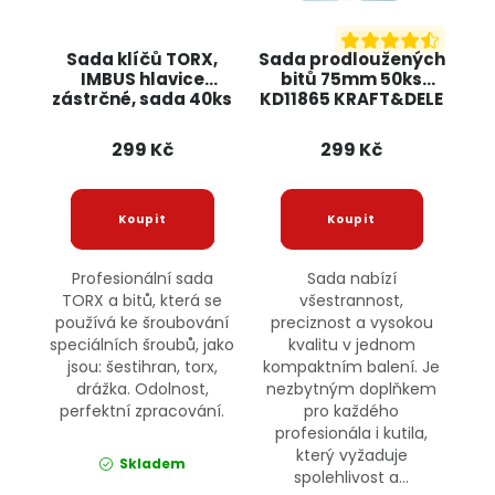
Sada klíčů TORX,
Sada prodloužených
IMBUS hlavice
bitů 75mm 50ks
zástrčné, sada 40ks
KD11865 KRAFT&DELE
KD10219 KRAFT&DELE
299 Kč
299 Kč
Profesionální sada
Sada nabízí
TORX a bitů, která se
všestrannost,
používá ke šroubování
preciznost a vysokou
speciálních šroubů, jako
kvalitu v jednom
jsou: šestihran, torx,
kompaktním balení. Je
drážka. Odolnost,
nezbytným doplňkem
perfektní zpracování.
pro každého
profesionála i kutila,
který vyžaduje
Skladem
spolehlivost a...