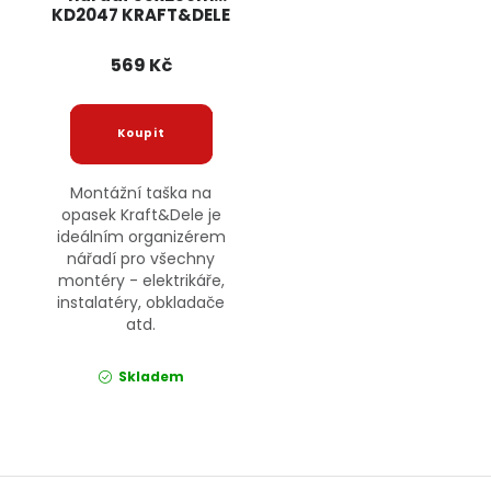
KD2047 KRAFT&DELE
569 Kč
Montážní taška na
opasek Kraft&Dele je
ideálním organizérem
nářadí pro všechny
montéry - elektrikáře,
instalatéry, obkladače
atd.
Skladem