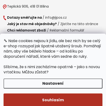
Teplická 906, 418 01 Bílina
Dotazy směřujte na
/
info@jipos.cz
Jaký je stav mé objednávky?
/
Zjistíte na této stránce
Chci reklamovat zboží
/
Reklamační formulář
Chci vrátit zboží do 14 dní
/
Formulář pro vrácení zboží
🔧 Naše cookies nejsou k jídlu, ale bez nich by se celý
e-shop rozsypal jak špatně utažený šroub. Pomáhají
Provozní doba
nám, aby vše běželo hladce – od košíku po
Po-Čt /
8:00 - 15:00
doporučení nářadí, které vám sedne do ruky.
Pá /
7:30 - 14:30
Slíbíme, že s nimi zacházíme opatrně – jako s novou
Polední přestávka /
11:00 - 11:30
vrtačkou. Můžou zůstat?
Nastavení
Copyright 2026
Jipos.cz
. Všechna práva vyhrazena.
Upravit nastavení
cookies
Souhlasím
Běží na Shoptet Premium
/
Webdesign mi-ma.cz
/
Webová analytika a reporting khoder.cz