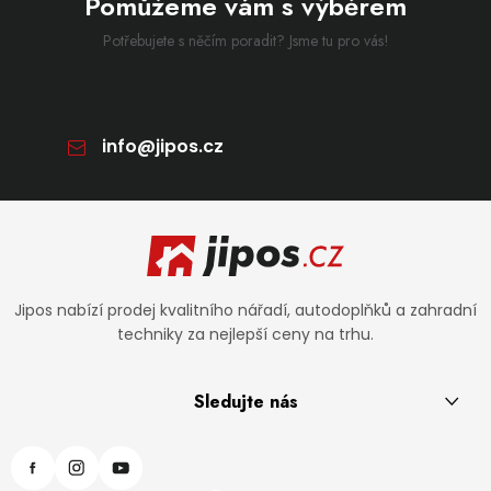
Pomůžeme vám s výběrem
Potřebujete s něčím poradit? Jsme tu pro vás!
info
@
jipos.cz
Zápatí
Jipos nabízí prodej kvalitního nářadí, autodoplňků a zahradní
techniky za nejlepší ceny na trhu.
Sledujte nás