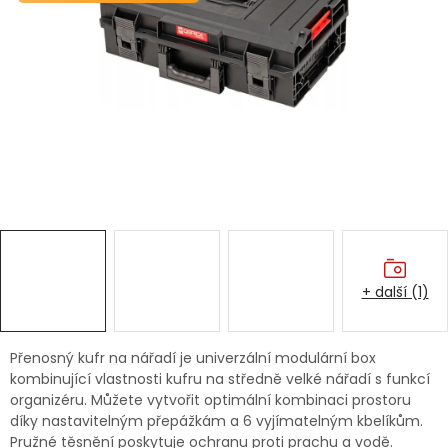
Dětská hřiště
Autodoplňky
Vánoce
Ochranné pomůcky
Fotovoltaika
+ další (1)
Výprodej
Značky
Přenosný kufr na nářadí je univerzální modulární box
kombinující vlastnosti kufru na středně velké nářadí s funkcí
organizéru. Můžete vytvořit optimální kombinaci prostoru
díky nastavitelným přepážkám a 6 vyjímatelným kbelíkům.
Pružné těsnění poskytuje ochranu proti prachu a vodě.