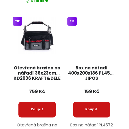
Skladem
TIP
TIP
Otevřená brašna na
Box na nářadí
nářadí 38x23cm
400x200x186 PL4572
KD2036 KRAFT&DELE
JIPOS
759 Kč
159 Kč
Otevřená brašna na
Box na nářadí PL4572