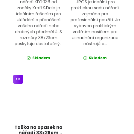
nářadí KD2036 od
JIPOS je ideální pro
značky Kraft&Dele je
praktickou sadu nářadí,
ideálním řešením pro
zejména pro
ukládání a přenášení
profesionální použití. Je
vašeho nářadí nebo
vybaven praktickým
drobných předmětů. S
vnitřním nosičem pro
rozměry 38x23cm
usnadnění organizace
poskytuje dostatečný...
nástrojů a...
Skladem
Skladem
TIP
Taška na opasek na
nářadí 33x28cm