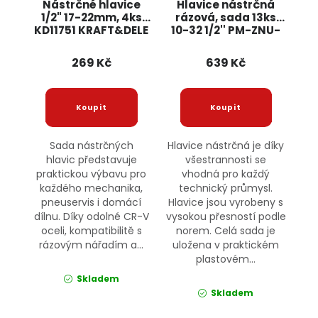
Nástrčné hlavice
Hlavice nástrčná
1/2" 17-22mm, 4ks
rázová, sada 13ks
KD11751 KRAFT&DELE
10-32 1/2'' PM-ZNU-
13-0.5T POWERMAT
269 Kč
639 Kč
Sada nástrčných
Hlavice nástrčná je díky
hlavic představuje
všestrannosti se
praktickou výbavu pro
vhodná pro každý
každého mechanika,
technický průmysl.
pneuservis i domácí
Hlavice jsou vyrobeny s
dílnu. Díky odolné CR-V
vysokou přesností podle
oceli, kompatibilitě s
norem. Celá sada je
rázovým nářadím a...
uložena v praktickém
plastovém...
Skladem
Skladem