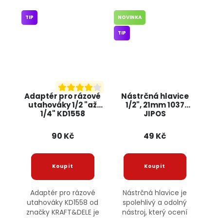
TIP
NOVINKA
TIP
Adaptér pro rázové
Nástrčná hlavice
utahováky 1/2 "až
1/2", 21mm 1037
1/4" KD1558
JIPOS
KRAFT&DELE
90 Kč
49 Kč
Adaptér pro rázové
Nástrčná hlavice je
utahováky KD1558 od
spolehlivý a odolný
značky KRAFT&DELE je
nástroj, který ocení