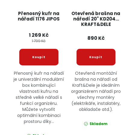
Přenosný kufr na
Otevřená brašna na
nářadí 1176 JIPOS
nářadí 20" KD2045
KRAFT&DELE
1 269 Kč
890 Kč
1 799 Kč
Přenosný kufr na nářadí
Otevřená montážní
je univerzální modulární
brašna na nářadí od
box kombinující
Kraft&Dele je ideálním
vlastnosti kufru na
organizérem nářadí pro
středně velké nářadí s
všechny montéry
funkcí organizéru.
(elektrikáře, instalatéry,
Můžete vytvořit
obkladače atd.).
optimální kombinaci
prostoru díky...
Skladem