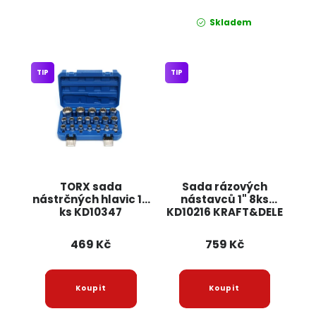
Skladem
TIP
TIP
TORX sada
Sada rázových
nástrčných hlavic 19
nástavců 1" 8ks
ks KD10347
KD10216 KRAFT&DELE
KRAFT&DELE
469 Kč
759 Kč