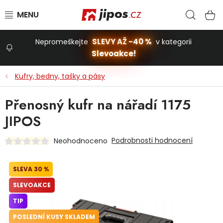
Přejít na obsah
Hled
N
SLEVY AŽ -40 %
Nepromeškejte
v kategorii
Slevoakce!
Slevoakce
Kufry, bedny, tašky a pásy
Zahrada
Přenosný kufr na nářadí 1175
JIPOS
Stavba a dům
Podrobnosti hodnocení
Neohodnoceno
Dílna
30 %
SLEVOAKCE
Domácnost
TIP
POSLEDNÍ KUSY SKLADEM