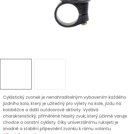
Dětská hřiště
Autodoplňky
Vánoce
Ochranné pomůcky
Fotovoltaika
Výprodej
Cyklistický zvonek je nenahraditelným vybavením každého
jízdního kola, který je užitečný pro výlety na kole, jízdu na
Značky
koloběžce a další outdoorové aktivity. Vydává
charakteristický, přiměřeně hlasitý zvuk, který účinně varuje
chodce a ostatní cyklisty. Díky univerzálnímu rukojeti je
snadné a stabilní připevnění zvonku k rámu volantu.