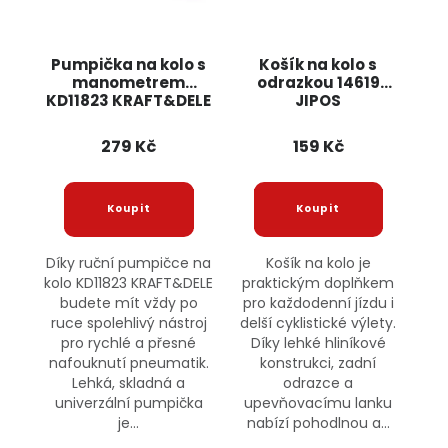
Pumpička na kolo s
Košík na kolo s
manometrem
odrazkou 14619
KD11823 KRAFT&DELE
JIPOS
279 Kč
159 Kč
Díky ruční pumpičce na
Košík na kolo je
kolo KD11823 KRAFT&DELE
praktickým doplňkem
budete mít vždy po
pro každodenní jízdu i
ruce spolehlivý nástroj
delší cyklistické výlety.
pro rychlé a přesné
Díky lehké hliníkové
nafouknutí pneumatik.
konstrukci, zadní
Lehká, skladná a
odrazce a
univerzální pumpička
upevňovacímu lanku
je...
nabízí pohodlnou a...