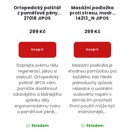
Ortopedický polštář
Masážní podložka
z paměťové pěny
proti stresu, modrá
27018 JIPOS
14213_N JIPOS
299 Kč
259 Kč
Dopřejte svému tělu
Masážní podložka je
regeneraci, jakou si
vhodnou pomůckou pro
zaslouží. Ortopedický
každého, kdo hledá
polštář JIPOS vám
jednoduchý způsob
pomůže dosáhnout
relaxace a uvolnění
zdravějšího a klidnějšího
svalového napětí v
spánku díky
domácím prostředí.
ergonomickému tvaru
První použití může být
a paměťové pěně,...
intenzivnější,...
Skladem
Skladem