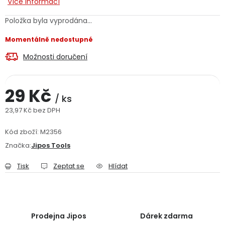
Více informací
Jaký je aktuální stav mé objednávky?
Položka byla vyprodána…
Velkoobchodní spolupráce (B2B)
Prodejna nářadí
Momentálně nedostupné
Možnosti doručení
Servis nářadí
Hodnocení obchodu
Doprava a platba
Váš zákaznický účet
Kontakt
29 Kč
/ ks
23,97 Kč bez DPH
PODPORA
Měrná cena:
Kód zboží:
M2356
Značka:
Jipos Tools
Reklamační formulář
Odstoupení ve lhůtě 14 dní
Tisk
Zeptat se
Hlídat
Obchodní podmínky
Reklamační řád
Podmínky ochrany osobních údajů
Prodejna Jipos
Dárek zdarma