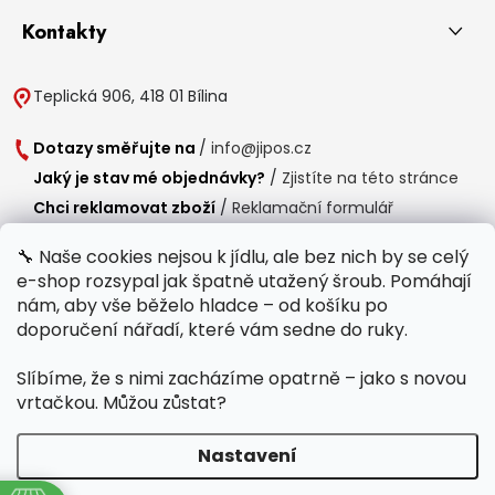
Kontakty
Teplická 906, 418 01 Bílina
Dotazy směřujte na
/
info@jipos.cz
Jaký je stav mé objednávky?
/
Zjistíte na této stránce
Chci reklamovat zboží
/
Reklamační formulář
Chci vrátit zboží do 14 dní
/
Formulář pro vrácení zboží
🔧 Naše cookies nejsou k jídlu, ale bez nich by se celý
e-shop rozsypal jak špatně utažený šroub. Pomáhají
Provozní doba
nám, aby vše běželo hladce – od košíku po
Po-Čt /
8:00 - 15:00
doporučení nářadí, které vám sedne do ruky.
Pá /
7:30 - 14:30
Slíbíme, že s nimi zacházíme opatrně – jako s novou
Polední přestávka /
11:00 - 11:30
vrtačkou. Můžou zůstat?
Nastavení
Copyright 2026
Jipos.cz
. Všechna práva vyhrazena.
Upravit nastavení