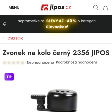
Přejít na obsah
Hled
N
SLEVY AŽ -40 %
Nepromeškejte
v kategorii
Slevoakce!
Slevoakce
Cyklistika
Zahrada
Zvonek na kolo černý 2356 JIPOS
Podrobnosti hodnocení
Neohodnoceno
Stavba a dům
TIP
Dílna
Domácnost