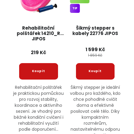
TIP
Rehabilitační
Šikmý stepper s
polštářek 14210_R
kabely 22776 JIPOS
JIPOS
1 599 Kč
219 Kč
1 859 Kč
Rehabilitační polštářek
Šikmý stepper je ideální
je praktickou pomůckou
volbou pro každého, kdo
pro rozvoj stability,
chce pohodlně cvičit
koordinace a aktivního
doma a efektivně
sezení. Je vhodný pro
posilovat celé tělo. Díky
běžné kondiční cvičení i
kompaktním
rehabilitační využití
rozměrům,
podle doporučení...
nastavitelnému odporu