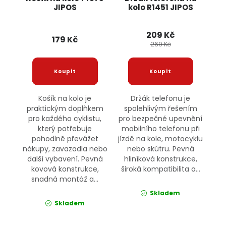
JIPOS
kolo R1451 JIPOS
209 Kč
179 Kč
269 Kč
Košík na kolo je
Držák telefonu je
praktickým doplňkem
spolehlivým řešením
pro každého cyklistu,
pro bezpečné upevnění
který potřebuje
mobilního telefonu při
pohodlně převážet
jízdě na kole, motocyklu
nákupy, zavazadla nebo
nebo skútru. Pevná
další vybavení. Pevná
hliníková konstrukce,
kovová konstrukce,
široká kompatibilita a...
snadná montáž a...
Skladem
Skladem