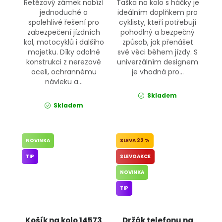
Řetězový zámek nabízí
Taška na kolo s háčky je
jednoduché a
ideálním doplňkem pro
spolehlivé řešení pro
cyklisty, kteří potřebují
zabezpečení jízdních
pohodlný a bezpečný
kol, motocyklů i dalšího
způsob, jak přenášet
majetku. Díky odolné
své věci během jízdy. S
konstrukci z nerezové
univerzálním designem
oceli, ochrannému
je vhodná pro...
návleku a...
Skladem
Skladem
NOVINKA
22 %
TIP
SLEVOAKCE
NOVINKA
TIP
Košík na kolo 14573
Držák telefonu na