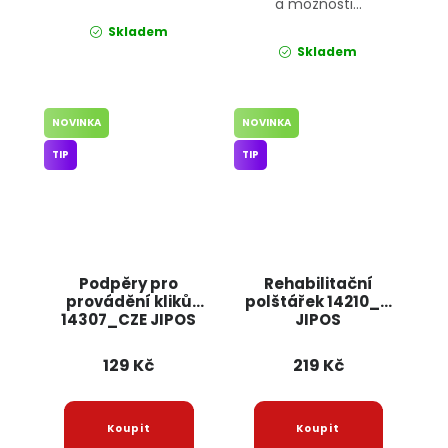
a možnosti...
Skladem
Skladem
NOVINKA
NOVINKA
TIP
TIP
Podpěry pro
Rehabilitační
provádění kliků
polštářek 14210_N
14307_CZE JIPOS
JIPOS
129 Kč
219 Kč