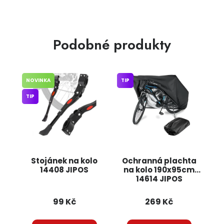
Podobné produkty
NOVINKA
TIP
TIP
Stojánek na kolo
Ochranná plachta
14408 JIPOS
na kolo 190x95cm
14614 JIPOS
99 Kč
269 Kč