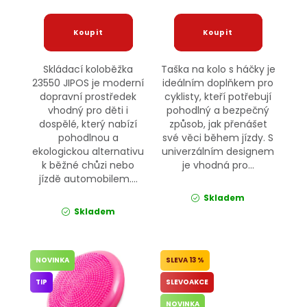
Skládací koloběžka
Taška na kolo s háčky je
23550 JIPOS je moderní
ideálním doplňkem pro
dopravní prostředek
cyklisty, kteří potřebují
vhodný pro děti i
pohodlný a bezpečný
dospělé, který nabízí
způsob, jak přenášet
pohodlnou a
své věci během jízdy. S
ekologickou alternativu
univerzálním designem
k běžné chůzi nebo
je vhodná pro...
jízdě automobilem....
Skladem
Skladem
NOVINKA
13 %
TIP
SLEVOAKCE
NOVINKA