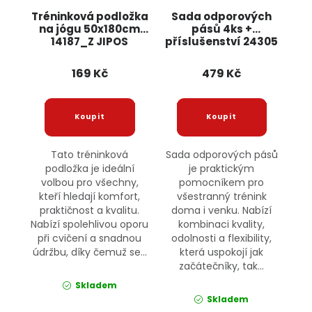
Tréninková podložka
Sada odporových
na jógu 50x180cm
pásů 4ks +
14187_Z JIPOS
příslušenství 24305
JIPOS
169 Kč
479 Kč
Tato tréninková
Sada odporových pásů
podložka je ideální
je praktickým
volbou pro všechny,
pomocníkem pro
kteří hledají komfort,
všestranný trénink
praktičnost a kvalitu.
doma i venku. Nabízí
Nabízí spolehlivou oporu
kombinaci kvality,
při cvičení a snadnou
odolnosti a flexibility,
údržbu, díky čemuž se...
která uspokojí jak
začátečníky, tak...
Skladem
Skladem