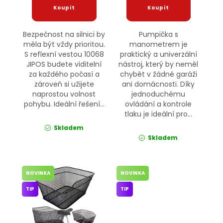
Bezpečnost na silnici by
Pumpička s
měla být vždy prioritou.
manometrem je
S reflexní vestou 10068
praktický a univerzální
JIPOS budete viditelní
nástroj, který by neměl
za každého počasí a
chybět v žádné garáži
zároveň si užijete
ani domácnosti. Díky
naprostou volnost
jednoduchému
pohybu. Ideální řešení...
ovládání a kontrole
tlaku je ideální pro...
Skladem
Skladem
NOVINKA
NOVINKA
TIP
TIP