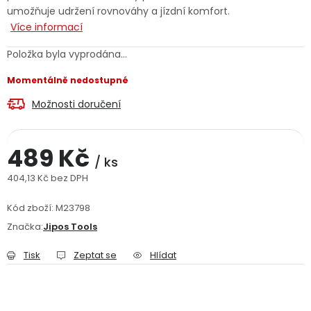
umožňuje udržení rovnováhy a jízdní komfort.
Jaký je aktuální stav mé objednávky?
Více informací
Velkoobchodní spolupráce (B2B)
Prodejna nářadí
Položka byla vyprodána…
Momentálně nedostupné
Servis nářadí
Hodnocení obchodu
Možnosti doručení
Doprava a platba
Váš zákaznický účet
Kontakt
489 Kč
/ ks
PODPORA
404,13 Kč bez DPH
Měrná cena:
Reklamační formulář
Odstoupení ve lhůtě 14 dní
Kód zboží:
M23798
Značka:
Jipos Tools
Obchodní podmínky
Reklamační řád
Tisk
Zeptat se
Hlídat
Podmínky ochrany osobních údajů