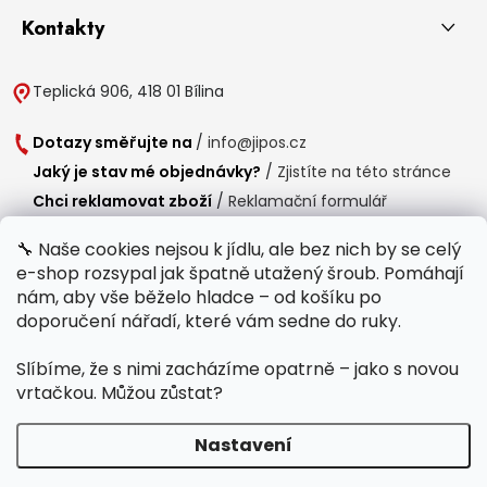
Kontakty
Teplická 906, 418 01 Bílina
Dotazy směřujte na
/
info@jipos.cz
Jaký je stav mé objednávky?
/
Zjistíte na této stránce
Chci reklamovat zboží
/
Reklamační formulář
Chci vrátit zboží do 14 dní
/
Formulář pro vrácení zboží
🔧 Naše cookies nejsou k jídlu, ale bez nich by se celý
e-shop rozsypal jak špatně utažený šroub. Pomáhají
Provozní doba
nám, aby vše běželo hladce – od košíku po
Po-Čt /
8:00 - 15:00
doporučení nářadí, které vám sedne do ruky.
Pá /
7:30 - 14:30
Slíbíme, že s nimi zacházíme opatrně – jako s novou
Polední přestávka /
11:00 - 11:30
vrtačkou. Můžou zůstat?
Nastavení
Copyright 2026
Jipos.cz
. Všechna práva vyhrazena.
Upravit nastavení