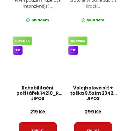
První použití může být
proto je vhodné začít s
intenzivnější,...
kratší...
Skladem
Skladem
NOVINKA
NOVINKA
TIP
TIP
Rehabilitační
Volejbalová síť +
polštářek 14210_R
taška 9,5x1m 23427
JIPOS
JIPOS
219 Kč
299 Kč