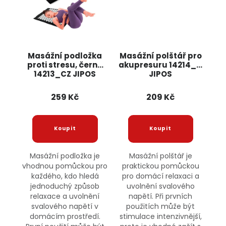
Masážní podložka
Masážní polštář pro
proti stresu, černá
akupresuru 14214_N
14213_CZ JIPOS
JIPOS
259 Kč
209 Kč
Masážní podložka je
Masážní polštář je
vhodnou pomůckou pro
praktickou pomůckou
každého, kdo hledá
pro domácí relaxaci a
jednoduchý způsob
uvolnění svalového
relaxace a uvolnění
napětí. Při prvních
svalového napětí v
použitích může být
domácím prostředí.
stimulace intenzivnější,