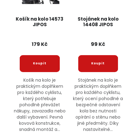
Košík na kolo 14573
Stojánek na kolo
JIPOS
14408 JIPOS
179 Kč
99 Kč
Košík na kolo je
Stojánek na kolo je
praktickým doplňkem
praktickým doplňkem
pro každého cyklistu,
pro každého cyklistu,
který potřebuje
který ocení pohodlné a
pohodlně převážet
bezpečné odstavení
nákupy, zavazadla nebo
kola bez nutnosti
další vybavení. Pevná
opírání o stěnu nebo
kovová konstrukce,
jiné předměty. Díky
snadná montáž a...
nastavitelné...