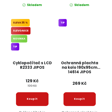
Skladem
Skladem
35 %
TIP
SLEVOAKCE
NOVINKA
TIP
Cyklopočítač s LCD
Ochranná plachta
R2333 JIPOS
na kolo 190x95cm
14614 JIPOS
129 Kč
269 Kč
199 Kč