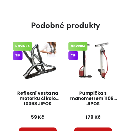
Podobné produkty
NOVINKA
NOVINKA
TIP
TIP
Reflexní vesta na
Pumpička s
motorku či kolo
manometrem 11067
10068 JIPOS
JIPOS
59 Kč
179 Kč