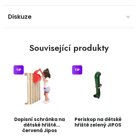
Diskuze
Související produkty
TIP
TIP
Dopisní schránka na
Periskop na dětské
dětské hřiště
hřiště zelený JIPOS
červená Jipos