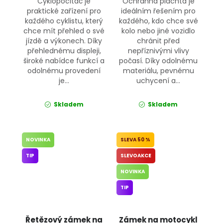
Cyklopočítač je
Ochranná plachta je
praktické zařízení pro
ideálním řešením pro
každého cyklistu, který
každého, kdo chce své
chce mít přehled o své
kolo nebo jiné vozidlo
jízdě a výkonech. Díky
chránit před
přehlednému displeji,
nepříznivými vlivy
široké nabídce funkcí a
počasí. Díky odolnému
odolnému provedení
materiálu, pevnému
je...
uchycení a...
Skladem
Skladem
NOVINKA
50 %
TIP
SLEVOAKCE
NOVINKA
TIP
Řetězový zámek na
Zámek na motocykl