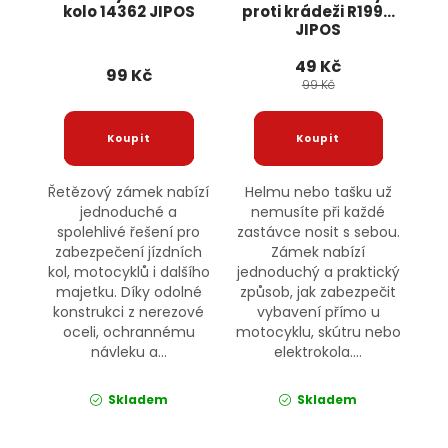
kolo 14362 JIPOS
proti krádeži R1994
JIPOS
49 Kč
99 Kč
99 Kč
Řetězový zámek nabízí
Helmu nebo tašku už
jednoduché a
nemusíte při každé
spolehlivé řešení pro
zastávce nosit s sebou.
zabezpečení jízdních
Zámek nabízí
kol, motocyklů i dalšího
jednoduchý a praktický
majetku. Díky odolné
způsob, jak zabezpečit
konstrukci z nerezové
vybavení přímo u
oceli, ochrannému
motocyklu, skútru nebo
návleku a...
elektrokola....
Skladem
Skladem