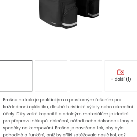
Dětská hřiště
Autodoplňky
Vánoce
Ochranné pomůcky
Fotovoltaika
+ další (1)
Výprodej
Brašna na kolo je praktickým a prostorným řešením pro
Značky
každodenní cyklistiku, dlouhé turistické výlety nebo rekreační
účely. Díky velké kapacitě a odolným materiálům je ideální
pro přepravu nákupů, oblečení, nářadí nebo dokonce stany a
spacáky na kempování. Brašna je navržena tak, aby byla
pohodlná a funkční, aniž by příliš zatěžovala nosič kol, což