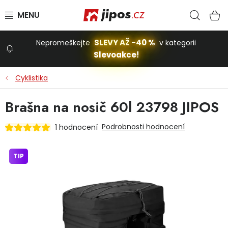
Přejít na obsah
Hled
N
SLEVY AŽ -40 %
Nepromeškejte
v kategorii
Slevoakce!
Slevoakce
Cyklistika
Zahrada
Brašna na nosič 60l 23798 JIPOS
Podrobnosti hodnocení
1 hodnocení
Stavba a dům
TIP
Dílna
Domácnost