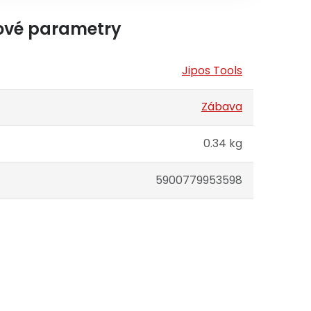
ové parametry
Jipos Tools
Zábava
0.34 kg
5900779953598