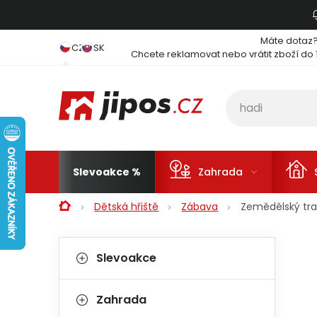
Přejít na obsah
Máte dotaz
CZ
SK
Chcete reklamovat nebo vrátit zboží do 
Slevoakce
Zahrada
Domů
Dětská hřiště
Zábava
Zemědělský tra
Postranní panel
Kategorie
Přeskočit kategorie
Slevoakce
Zahrada