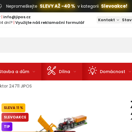
SLEVY AŽ -40 %
Slevoakce!
Nepromeškejte
v kategorii
?
|
info@jipos.cz
Kontakt
Stav
14 dní?
|
Využijte náš reklamační formulář
Stavba a dům
Dílna
Domácnost
ktor 24711 JIPOS
11 %
SLEVOAKCE
TIP