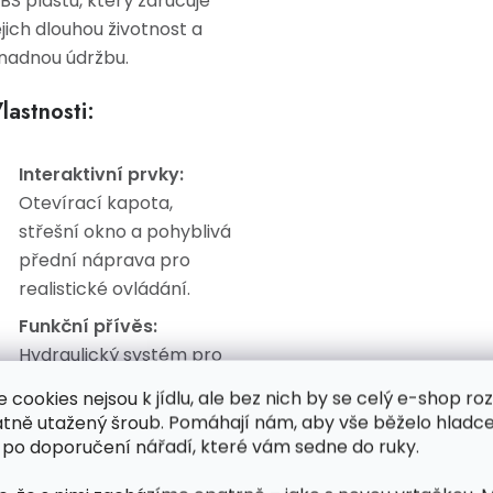
BS plastu, který zaručuje
ejich dlouhou životnost a
nadnou údržbu.
lastnosti:
Interaktivní prvky:
Otevírací kapota,
střešní okno a pohyblivá
přední náprava pro
realistické ovládání.
Funkční přívěs:
Hydraulický systém pro
sklápění, otevírací zadní
e cookies nejsou k jídlu, ale bez nich by se celý e-shop ro
stěna a stabilizační
atně utažený šroub. Pomáhají nám, aby vše běželo hladce
patka na přední oji.
 po doporučení nářadí, které vám sedne do ruky.
Realistický design: