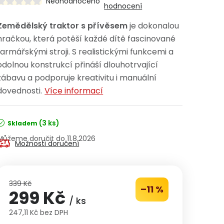
Neohodnoceno
hodnocení
Zemědělský traktor s přívěsem
je dokonalou
hračkou, která potěší každé dítě fascinované
farmářskými stroji. S realistickými funkcemi a
odolnou konstrukcí přináší dlouhotrvající
zábavu a podporuje kreativitu i manuální
dovednosti.
Více informací
(3 ks)
Skladem
11.8.2026
Možnosti doručení
339 Kč
–11 %
299 Kč
/ ks
247,11 Kč bez DPH
Měrná cena: