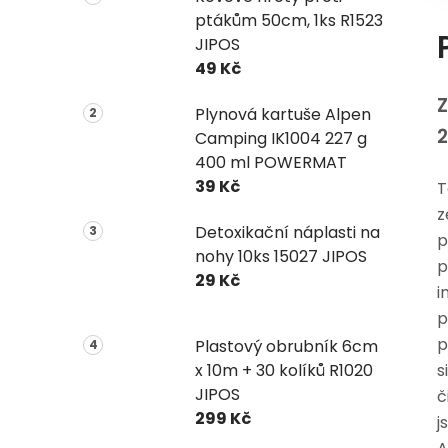
ptákům 50cm, 1ks R1523
JIPOS
49 Kč
Z
Plynová kartuše Alpen
2
Camping IK1004 227 g
400 ml POWERMAT
39 Kč
T
z
Detoxikační náplasti na
p
nohy 10ks 15027 JIPOS
p
29 Kč
i
p
p
Plastový obrubník 6cm
x 10m + 30 kolíků R1020
s
JIPOS
č
299 Kč
j