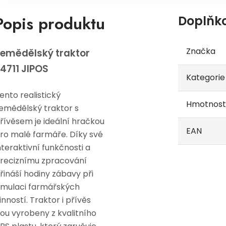
Popis produktu
Doplňk
Značka
emědělský traktor
4711 JIPOS
Kategorie
ento realistický
Hmotnost
emědělský traktor s
řívěsem je ideální hračkou
EAN
ro malé farmáře. Díky své
nteraktivní funkčnosti a
reciznímu zpracování
řináší hodiny zábavy při
imulaci farmářských
inností. Traktor i přívěs
sou vyrobeny z kvalitního