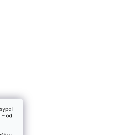
zsypal
 – od