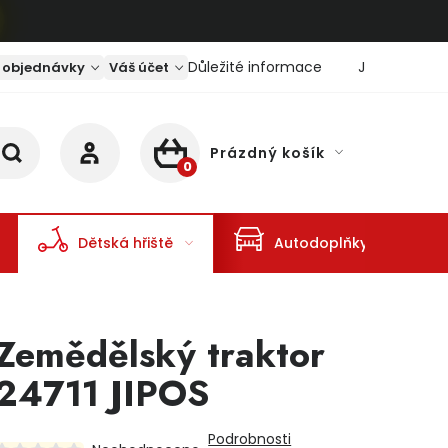
Důležité informace
Jaký je aktu
 objednávky
Váš účet
Prázdný košík
NÁKUPNÍ KOŠÍK
Dětská hřiště
Autodoplňky
Zemědělský traktor
24711 JIPOS
Podrobnosti