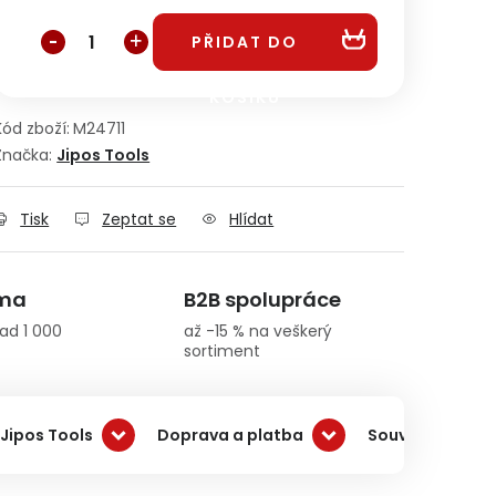
PŘIDAT DO
KOŠÍKU
Kód zboží:
M24711
Značka:
Jipos Tools
Tisk
Zeptat se
Hlídat
rma
B2B spolupráce
ad 1 000
až -15 % na veškerý
sortiment
Jipos Tools
Doprava a platba
Související pro