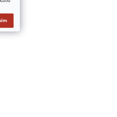
Můžou
sím