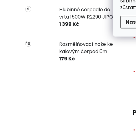
Slíbím
zůstat
Hlubinné čerpadlo do
vrtu 1500W R2290 JIPOS
Nas
1 399 Kč
Rozmělňovací nože ke
kalovým čerpadlům
179 Kč
P