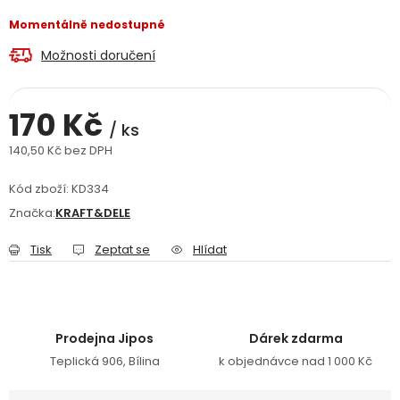
Jaký je aktuální stav mé objednávky?
Momentálně nedostupné
Možnosti doručení
Velkoobchodní spolupráce (B2B)
Prodejna nářadí
Servis nářadí
Hodnocení obchodu
170 Kč
/ ks
140,50 Kč bez DPH
Doprava a platba
Váš zákaznický účet
Kontakt
Měrná cena:
Kód zboží:
KD334
PODPORA
Značka:
KRAFT&DELE
Tisk
Zeptat se
Hlídat
Reklamační formulář
Odstoupení ve lhůtě 14 dní
Obchodní podmínky
Reklamační řád
Prodejna Jipos
Dárek zdarma
Podmínky ochrany osobních údajů
Teplická 906, Bílina
k objednávce nad 1 000 Kč