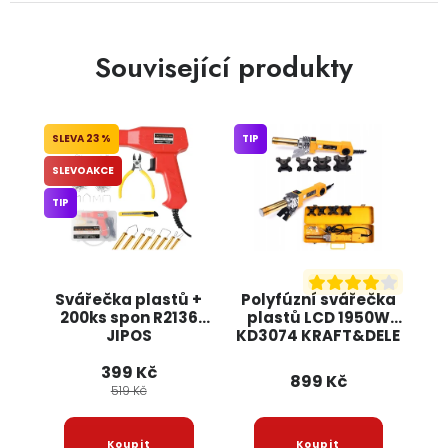
Související produkty
23 %
TIP
SLEVOAKCE
TIP
Svářečka plastů +
Polyfúzní svářečka
200ks spon R2136
plastů LCD 1950W
JIPOS
KD3074 KRAFT&DELE
399 Kč
899 Kč
519 Kč