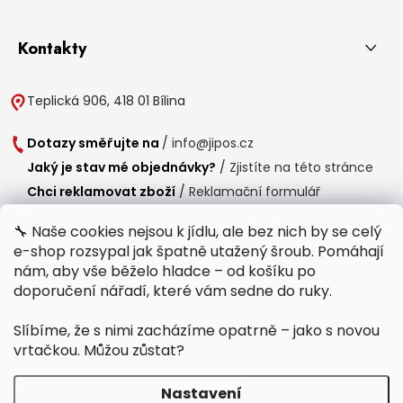
Kontakty
Teplická 906, 418 01 Bílina
Dotazy směřujte na
/
info@jipos.cz
Jaký je stav mé objednávky?
/
Zjistíte na této stránce
Chci reklamovat zboží
/
Reklamační formulář
Chci vrátit zboží do 14 dní
/
Formulář pro vrácení zboží
🔧 Naše cookies nejsou k jídlu, ale bez nich by se celý
e-shop rozsypal jak špatně utažený šroub. Pomáhají
Provozní doba
nám, aby vše běželo hladce – od košíku po
Po-Čt /
8:00 - 15:00
doporučení nářadí, které vám sedne do ruky.
Pá /
7:30 - 14:30
Slíbíme, že s nimi zacházíme opatrně – jako s novou
Polední přestávka /
11:00 - 11:30
vrtačkou. Můžou zůstat?
Nastavení