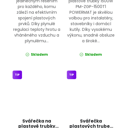
jedinečným řešením
plastové trubky 1500W
pro každého, komu
PM-ZGP-1500T1
záleží na efektivním
POWERMAT je skvělou
spojení plastových
volbou pro instalatéry,
prvků. Díky plynulé
stavebníky i domácí
regulaci teploty hrotu a
kutily. Díky vysokému
vháněného vzduchu a
výkonu, snadné obsluze
plynulému...
a široké...
Skladem
Skladem
TIP
TIP
Svářečka na
Svářečka
plastové trubky
plastových trubek