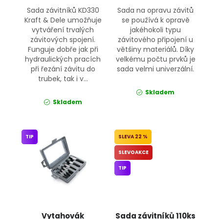
Sada závitníků KD330
Sada na opravu závitů
Kraft & Dele umožňuje
se používá k opravě
vytváření trvalých
jakéhokoli typu
závitových spojení.
závitového připojení u
Funguje dobře jak při
většiny materiálů. Díky
hydraulických pracích
velkému počtu prvků je
při řezání závitu do
sada velmi univerzální.
trubek, tak i v...
Skladem
Skladem
TIP
22 %
SLEVOAKCE
TIP
Vytahovák
Sada závitníků 110ks