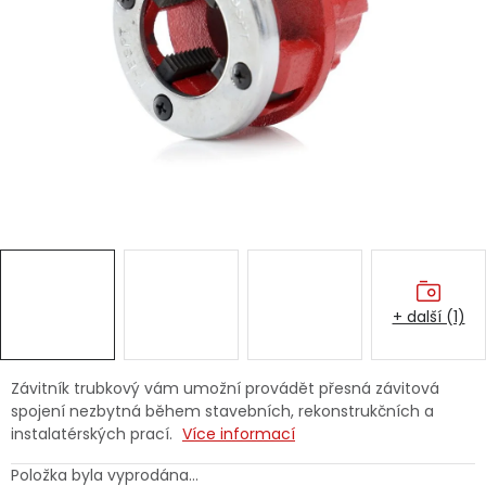
Dětská hřiště
Autodoplňky
Vánoce
Ochranné pomůcky
Fotovoltaika
+ další (1)
Výprodej
Značky
Závitník trubkový vám umožní provádět přesná závitová
spojení nezbytná během stavebních, rekonstrukčních a
instalatérských prací.
Více informací
Položka byla vyprodána…