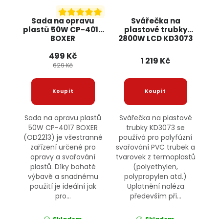
Sada na opravu
Svářečka na
plastů 50W CP-4017
plastové trubky
BOXER
2800W LCD KD3073
KRAFT&DELE
499 Kč
1 219 Kč
629 Kč
Sada na opravu plastů
Svářečka na plastové
50W CP-4017 BOXER
trubky KD3073 se
(OD2213) je všestranné
používá pro polyfúzní
zařízení určené pro
svařování PVC trubek a
opravy a svařování
tvarovek z termoplastů
plastů. Díky bohaté
(polyethylen,
výbavě a snadnému
polypropylen atd.)
použití je ideální jak
Uplatnění naléza
pro...
především při...