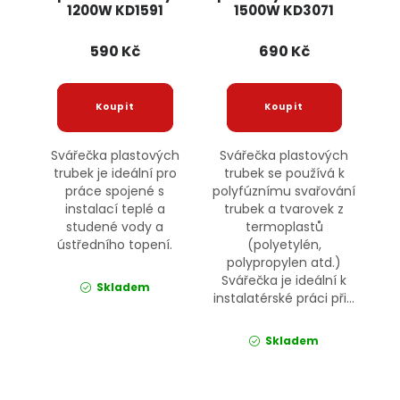
1200W KD1591
1500W KD3071
KRAFT&DELE
KRAFT&DELE
590 Kč
690 Kč
Svářečka plastových
Svářečka plastových
trubek je ideální pro
trubek se používá k
práce spojené s
polyfúznímu svařování
instalací teplé a
trubek a tvarovek z
studené vody a
termoplastů
ústředního topení.
(polyetylén,
polypropylen atd.)
Svářečka je ideální k
Skladem
instalatérské práci při...
Skladem