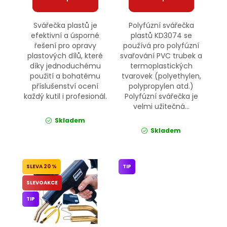
Svářečka plastů je
Polyfúzní svářečka
efektivní a úsporné
plastů KD3074 se
řešení pro opravy
používá pro polyfúzní
plastových dílů, které
svařování PVC trubek a
díky jednoduchému
termoplastických
použití a bohatému
tvarovek (polyethylen,
příslušenství ocení
polypropylen atd.)
každý kutil i profesionál.
Polyfúzní svářečka je
velmi užitečná...
Skladem
Skladem
20 %
TIP
SLEVOAKCE
TIP