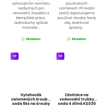
vyhovujících normám,
používaných
nezbytných pro
rozměrech. Při řezání
renovační, stavební a
závitů doporučujeme
klempířské práce.
používat vhodný řezný
Jednoduchý způsob
olej, dodržovat
montáže...
správný...
Skladem
Skladem
TIP
TIP
Vytahovák
Závitnice na
zalomených šroubů,
vodovodní trubky
sada 5ks na šrouby
sada 4 dílná KD330
KD10263 KRAFT&DELE
KRAFT&DELE