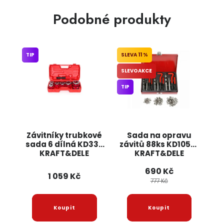
Podobné produkty
TIP
11 %
SLEVOAKCE
TIP
Závitníky trubkové
Sada na opravu
sada 6 dílná KD332
závitů 88ks KD10591
KRAFT&DELE
KRAFT&DELE
690 Kč
1 059 Kč
777 Kč