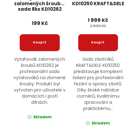
zalomených šroubů,
KD10250 KRAFT&DELE
sada 8ks KD10262
KRAFT&DELE
1 999 Kč
199 Kč
2 590 Kč
Vytahovák zalomených
Sada závitníků
šroubů KD10262 je
KRAFT&DELE KD10250
profesionální sada
představuje komplexní
vytahováků na zlomené
řešení pro profesionální
šrouby. Produkt byl
řezání a opravy závitů.
vytvořen pro uživatele v
Díky široké nabídce
domácích i profi
rozměrů, kvalitnímu
dílnách.
zpracování a
praktickému...
Skladem
Skladem