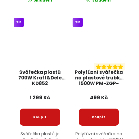
Skladem
Skladem
TIP
TIP
Svářečka plastů
Polyfúzní svářečka
700W Kraft&Dele
na plastové trubky
KD852
1500W PM-ZGP-
1500T1 POWERMAT
1 299 Kč
499 Kč
Svářečka plastů je
Polyfúzní svářečka na