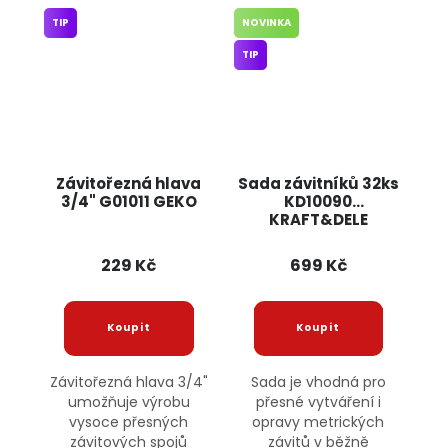
TIP
NOVINKA
TIP
Závitořezná hlava
Sada závitníků 32ks
3/4" G01011 GEKO
KD10090
KRAFT&DELE
229 Kč
699 Kč
Závitořezná hlava 3/4"
Sada je vhodná pro
umožňuje výrobu
přesné vytváření i
vysoce přesných
opravy metrických
závitových spojů
závitů v běžně