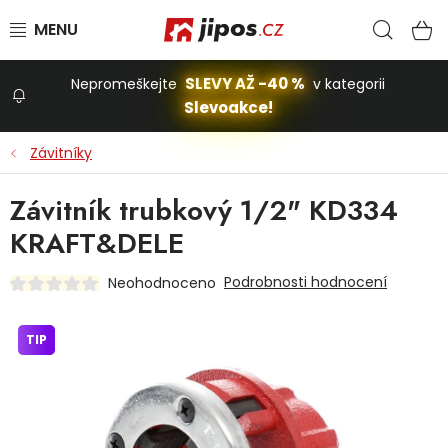
Přejít na obsah
Hled
N
SLEVY AŽ -40 %
Nepromeškejte
v kategorii
Slevoakce!
Slevoakce
Závitníky
Zahrada
Závitník trubkový 1/2" KD334
KRAFT&DELE
Stavba a dům
Podrobnosti hodnocení
Neohodnoceno
Dílna
TIP
Domácnost