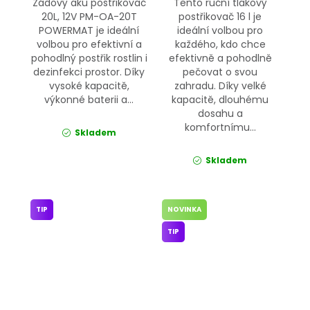
Zádový aku postřikovač
Tento ruční tlakový
20L, 12V PM-OA-20T
postřikovač 16 l je
POWERMAT je ideální
ideální volbou pro
volbou pro efektivní a
každého, kdo chce
pohodlný postřik rostlin i
efektivně a pohodlně
dezinfekci prostor. Díky
pečovat o svou
vysoké kapacitě,
zahradu. Díky velké
výkonné baterii a...
kapacitě, dlouhému
dosahu a
komfortnímu...
Skladem
Skladem
TIP
NOVINKA
TIP