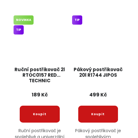
NOVINKA
TIP
TIP
Ruční postřikovač 2l
Pákový postřikovač
RTOC0157 RED
20l R1744 JIPOS
TECHNIC
189 Kč
499 Kč
Ruční postřikovač je
Pákový postřikovač je
spolehlivé a univerzální
spolehlivým