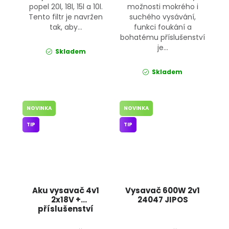
popel 20l, 18l, 15l a 10l.
možnosti mokrého i
Tento filtr je navržen
suchého vysávání,
tak, aby...
funkci foukání a
bohatému příslušenství
je...
Skladem
Skladem
NOVINKA
NOVINKA
TIP
TIP
Aku vysavač 4v1
Vysavač 600W 2v1
2x18V +
24047 JIPOS
příslušenství
BX3292 BOXER