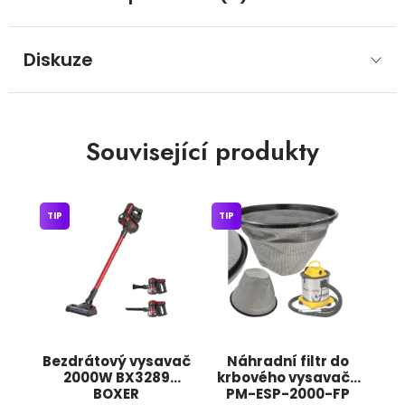
Diskuze
Související produkty
TIP
TIP
Bezdrátový vysavač
Náhradní filtr do
2000W BX3289
krbového vysavače
BOXER
PM-ESP-2000-FP