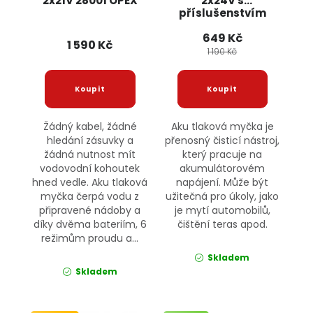
2x21V 28001 OPEX
2x24V s
příslušenstvím
OD011 JIPOS
649 Kč
1 590 Kč
1 190 Kč
Žádný kabel, žádné
Aku tlaková myčka je
hledání zásuvky a
přenosný čisticí nástroj,
žádná nutnost mít
který pracuje na
vodovodní kohoutek
akumulátorovém
hned vedle. Aku tlaková
napájení. Může být
myčka čerpá vodu z
užitečná pro úkoly, jako
připravené nádoby a
je mytí automobilů,
díky dvěma bateriím, 6
čištění teras apod.
režimům proudu a...
Skladem
Skladem