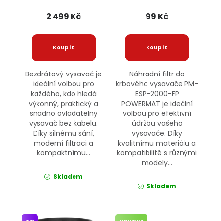
POWERMAT
2 499 Kč
99 Kč
Bezdrátový vysavač je
Náhradní filtr do
ideální volbou pro
krbového vysavače PM-
každého, kdo hledá
ESP-2000-FP
výkonný, praktický a
POWERMAT je ideální
snadno ovladatelný
volbou pro efektivní
vysavač bez kabelu.
údržbu vašeho
Díky silnému sání,
vysavače. Díky
moderní filtraci a
kvalitnímu materiálu a
kompaktnímu...
kompatibilitě s různými
modely...
Skladem
Skladem