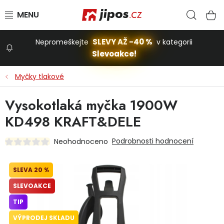
Přejít na obsah
Hled
N
SLEVY AŽ -40 %
Nepromeškejte
v kategorii
Slevoakce!
Slevoakce
Myčky tlakové
Zahrada
Vysokotlaká myčka 1900W
KD498 KRAFT&DELE
Stavba a dům
Podrobnosti hodnocení
Neohodnoceno
Dílna
20 %
SLEVOAKCE
Domácnost
TIP
VÝPRODEJ SKLADU