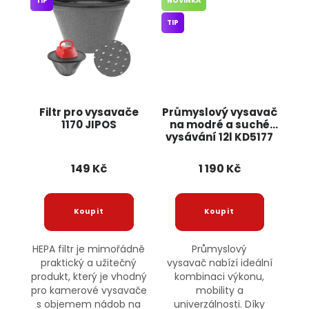
TIP
NOVINKA
TIP
Filtr pro vysavače
Průmyslový vysavač
1170 JIPOS
na modré a suché
vysávání 12l KD5177
KRAFT&DELE
149 Kč
1 190 Kč
HEPA filtr je mimořádně
Průmyslový
praktický a užitečný
vysavač nabízí ideální
produkt, který je vhodný
kombinaci výkonu,
pro kamerové vysavače
mobility a
s objemem nádob na
univerzálnosti. Díky