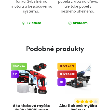
funkci 2v1, silnému
popela z krbu na dřevo,
motoru a bezsáčovému
ale také popel z
systému...
běžného uhelného...
Skladem
Skladem
Podobné produkty
NOVINKA
45 %
TIP
SLEVOAKCE
TIP
Aku tlaková myčka
Aku tlaková myčka