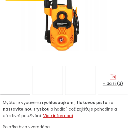
Dětská hřiště
Autodoplňky
Vánoce
Ochranné pomůcky
Fotovoltaika
+ další (3)
Výprodej
Značky
Myčka je vybavena
rychlospojkami
,
tlakovou pistolí s
nastavitelnou tryskou
a hadicí, což zajišťuje pohodlné a
efektivní používání.
Více informací
Položka byla vyprodána…