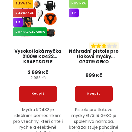
9 %
NOVINKA
SLEVOAKCE
TIP
TIP
DOPRAVA ZDARMA
Vysokotlaká myčka
Náhradní pistole pro
2100W KD432
tlakové myčky
KRAFT&DELE
G73119 GEKO
2 699 Kč
999 Kč
2 988 Kč
Myčka KD432 je
Pistole pro tlakové
ideálním pomocníkem
myčky G73119 GEKO je
pro všechny, kteří chtějí
spolehlivá náhrada,
rychle a efektivně
která zajišťuje pohodlné