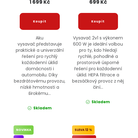
1 699 Kč
699 Kč
Aku
Vysavač 2v1 s výkonem
vysavač představuje
600 W je ideální volbou
praktické a univerzální
pro ty, kdo hledají
řešení pro rychlý
rychlé, pohodlné a
každodenní úklid
prostorově úsporné
domácnosti i
řešení pro každodenní
automobilu. Díky
úklid. HEPA filtrace a
bezdrátovému provozu,
bezsáčkový provoz z něj
nízké hmotnosti a
činí...
širokému...
Skladem
Skladem
NOVINKA
12 %