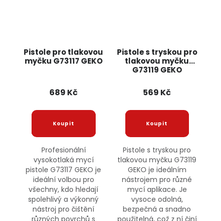
Pistole pro tlakovou
Pistole s tryskou pro
myčku G73117 GEKO
tlakovou myčku
G73119 GEKO
689 Kč
569 Kč
Profesionální
Pistole s tryskou pro
vysokotlaká mycí
tlakovou myčku G73119
pistole G73117 GEKO je
GEKO je ideálním
ideální volbou pro
nástrojem pro různé
všechny, kdo hledají
mycí aplikace. Je
spolehlivý a výkonný
vysoce odolná,
nástroj pro čištění
bezpečná a snadno
různých povrchů s
použitelná, což z ní činí