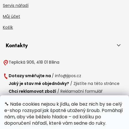
Servis nářadí
Můj účet
Košík
Kontakty
Teplická 906, 418 01 Bílina
Dotazy směřujte na
/
info@jipos.cz
Jaký je stav mé objednávky?
/
Zjistíte na této stránce
Chci reklamovat zboží
/
Reklamační formulář
Chci vrátit zboží do 14 dní
/
Formulář pro vrácení zboží
🔧 Naše cookies nejsou k jídlu, ale bez nich by se celý
e-shop rozsypal jak špatně utažený šroub. Pomáhají
Provozní doba
nám, aby vše běželo hladce – od košíku po
Po-Čt /
8:00 - 15:00
doporučení nářadí, které vám sedne do ruky.
Pá /
7:30 - 14:30