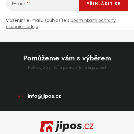
E-mail
PŘIHLÁSIT SE
Vložením e-mailu souhlasíte s
podmínkami ochrany
osobních údajů
Pomůžeme vám s výběrem
Potřebujete s něčím poradit? Jsme tu pro vás!
info
@
jipos.cz
Zápatí