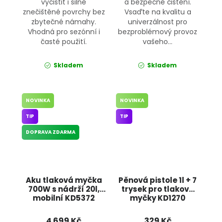
vyčistit i silně
a bezpečné čištění.
znečištěné povrchy bez
Vsaďte na kvalitu a
zbytečné námahy.
univerzálnost pro
Vhodná pro sezónní i
bezproblémový provoz
časté použití.
vašeho...
Skladem
Skladem
NOVINKA
NOVINKA
TIP
TIP
DOPRAVA ZDARMA
Aku tlaková myčka
Pěnová pistole 1l + 7
700W s nádrží 20l,
trysek pro tlakové
mobilní KD5372
myčky KD1270
KRAFT&DELE
KRAFT&DELE
4 699 Kč
329 Kč