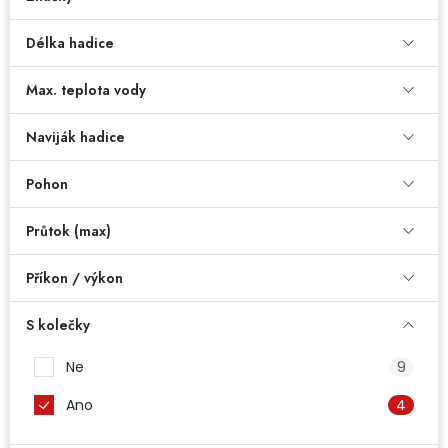
Dětská hřiště
Délka hadice
Autodoplňky
Max. teplota vody
Naviják hadice
Vánoce
Pohon
Ochranné pomůcky
Průtok (max)
Fotovoltaika
Příkon / výkon
Výprodej
S kolečky
Značky
Ne
9
Ano
4