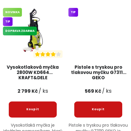
NOVINKA
TIP
TIP
DOPRAVA ZDARMA
Vysokotlaková myčka
Pistole s tryskou pro
2800W KD664
tlakovou myčku G73119
KRAFT&DELE
GEKO
/ ks
/ ks
2 799 Kč
569 Kč
Vysokotlaká myčka je
Pistole s tryskou pro tlakovou
ideálním pomocníkem, který
myčku G73119 GEKO je