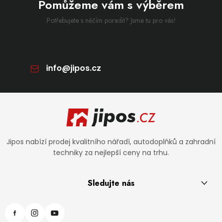
Pomůžeme vám s výběrem
Potřebujete s něčím poradit? Jsme tu pro vás!
info
@
jipos.cz
Zápatí
Jipos nabízí prodej kvalitního nářadí, autodoplňků a zahradní
techniky za nejlepší ceny na trhu.
Sledujte nás