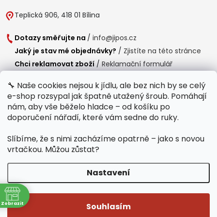
Teplická 906, 418 01 Bílina
Dotazy směřujte na
/
info@jipos.cz
Jaký je stav mé objednávky?
/
Zjistíte na této stránce
Chci reklamovat zboží
/
Reklamační formulář
Chci vrátit zboží do 14 dní
/
Formulář pro vrácení zboží
🔧 Naše cookies nejsou k jídlu, ale bez nich by se celý
e-shop rozsypal jak špatně utažený šroub. Pomáhají
Provozní doba
nám, aby vše běželo hladce – od košíku po
Po-Čt /
8:00 - 15:00
doporučení nářadí, které vám sedne do ruky.
Pá /
7:30 - 14:30
Slíbíme, že s nimi zacházíme opatrně – jako s novou
Polední přestávka /
11:00 - 11:30
vrtačkou. Můžou zůstat?
Nastavení
Copyright 2026
Jipos.cz
. Všechna práva vyhrazena.
Upravit nastavení
ně
cookies
Zobrazit
Souhlasím
Běží na Shoptet Premium
/
Webdesign mi-ma.cz
/