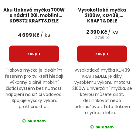
Aku tlaková myčka 700W
Vysokotlaká myčka
s nádrží 20l, mobilní
2100W, KD439,
KD5372 KRAFT&DELE
KRAFT&DELE
/ ks
2 390 Kč
/ ks
4 699 Kč
2 759 Kč
Tlaková myčka je ideálním
Vysokotlaká myčka KD439
řešením pro ty, kteří hledají
KRAFT&DELE je díky
výkonný a plně mobilní
vysokému výkonu motoru
čisticí systém bez nutnosti
2100W univerzální myčka, se
napojení na síť či vodovod.
kterou můžete čistit,
Spojuje vysoký výkon,
dezinfikovat nebo
praktičnost a...
odmašťovat. Tato tlaková
myčka je lehká...
Skladem
Skladem