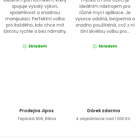
spojuje vysoký výkon,
ideálním nástrojem pro
spolehlivost a snadnou
různé mycí aplikace. Je
manipulaci. Perfektní volba
vysoce odolná, bezpečná a
pro každého, kdo chce mít
snadno použitelná, což z ní
čistotu rychle a bez námahy.
činí skvělou volbu pro...
Skladem
Skladem
Ovládací prvky výpisu
Prodejna Jipos
Dárek zdarma
Teplická 906, Bílina
k objednávce nad 1 000 Kč