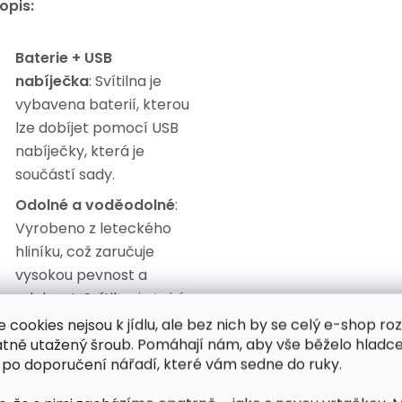
opis:
Baterie + USB
nabíječka
: Svítilna je
vybavena baterií, kterou
lze dobíjet pomocí USB
nabíječky, která je
součástí sady.
Odolné a voděodolné
:
Vyrobeno z leteckého
hliníku, což zaručuje
vysokou pevnost a
odolnost. Svítilna je také
odolná vůči vodě. Spínač
e cookies nejsou k jídlu, ale bez nich by se celý e-shop ro
atně utažený šroub. Pomáhají nám, aby vše běželo hladce
je chráněn pevnou
 po doporučení nářadí, které vám sedne do ruky.
gumou a O-kroužky
chrání zařízení před