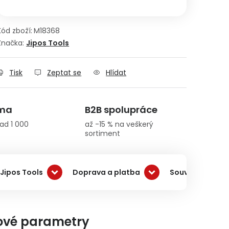
Kód zboží:
M18368
Značka:
Jipos Tools
Tisk
Zeptat se
Hlídat
rma
B2B spolupráce
ad 1 000
až -15 % na veškerý
sortiment
Jipos Tools
Doprava a platba
Související pro
ové parametry