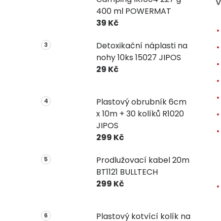
V
400 ml POWERMAT
39 Kč
Detoxikační náplasti na
nohy 10ks 15027 JIPOS
29 Kč
Plastový obrubník 6cm
x 10m + 30 kolíků R1020
JIPOS
299 Kč
Prodlužovací kabel 20m
BT1121 BULLTECH
299 Kč
Plastový kotvící kolík na