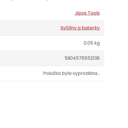
Jipos Tools
Svítilny a baterky
0.05 kg
5904576552138
Položka byla vyprodána…