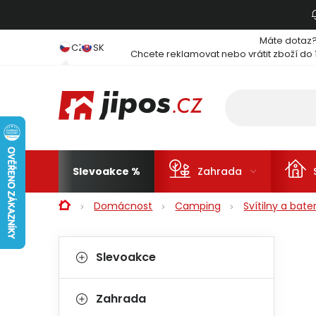
Přejít na obsah
Máte dotaz
CZ
SK
Chcete reklamovat nebo vrátit zboží do 
Slevoakce
Zahrada
Domů
Domácnost
Camping
Svítilny a bate
Postranní panel
Kategorie
Přeskočit kategorie
Slevoakce
Zahrada