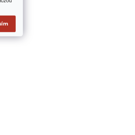
Můžou
sím