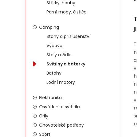
Stěrky, houby
Parní mopy, čističe
T
Camping
J
Stany a příslušenství
T
Výbava
n
Stoly a židle
a
Svítilny a baterky
v
Batohy
h
Lodní motory
n
n
Elektronika
v
Osvětlení a svítidla
r
š
Grily
r
Chovatelské potřeby
Sport