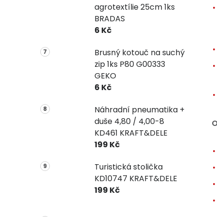
agrotextílie 25cm 1ks
BRADAS
6 Kč
Brusný kotouč na suchý
zip 1ks P80 G00333
GEKO
6 Kč
Náhradní pneumatika +
duše 4,80 / 4,00-8
O
KD461 KRAFT&DELE
199 Kč
Turistická stolička
KD10747 KRAFT&DELE
199 Kč