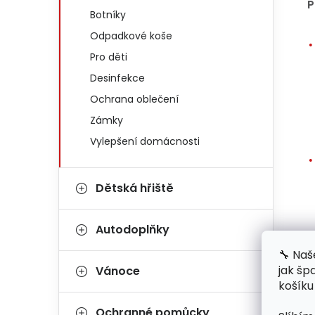
P
Botníky
Odpadkové koše
Pro děti
Desinfekce
Ochrana oblečení
Zámky
Vylepšení domácnosti
Dětská hřiště
Autodoplňky
🔧 Naš
jak šp
Vánoce
košíku
Ochranné pomůcky