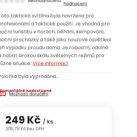
Neohodnoceno
hodnocení
Tato taktická svítilna byla navržena pro
profesionální a taktické použití. Je vhodná pro
noční turistiku v horách, běhání, kempování,
noční procházky a také jako nouzové osvětlení
při výpadku proudu doma. Je robustní, odolná
a nabízí širokou škálu světelných režimů pro
různé situace.
Více informací
Položka byla vyprodána…
Momentálně nedostupné
Možnosti doručení
249 Kč
/ ks
205,79 Kč bez DPH
Měrná cena: