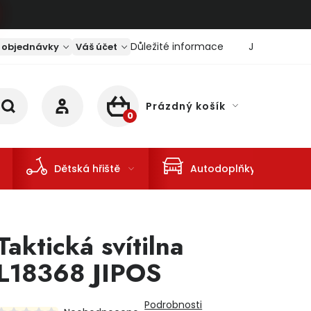
Důležité informace
Jaký je aktu
 objednávky
Váš účet
Prázdný košík
NÁKUPNÍ KOŠÍK
Dětská hřiště
Autodoplňky
Taktická svítilna
L18368 JIPOS
Podrobnosti