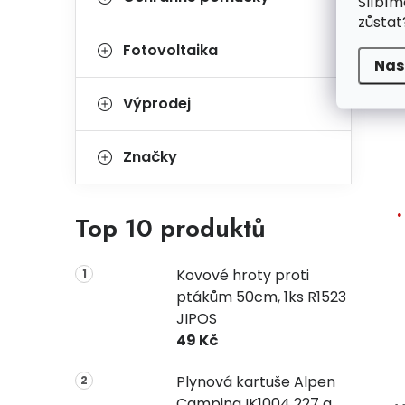
Slíbím
zůstat
Fotovoltaika
Nas
Výprodej
Značky
Top 10 produktů
Kovové hroty proti
ptákům 50cm, 1ks R1523
JIPOS
49 Kč
Plynová kartuše Alpen
Camping IK1004 227 g