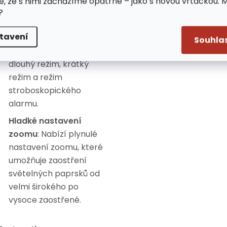
e, že s nimi zacházíme opatrně – jako s novou vrtačkou. 
vniknutím kapaliny.
?
3 světelné režimy
:
tavení
Svítilna může pracovat v
Souhla
3 různých režimech:
dlouhý režim, krátký
režim a režim
stroboskopického
alarmu.
Hladké nastavení
zoomu
: Nabízí plynulé
nastavení zoomu, které
umožňuje zaostření
světelných paprsků od
velmi širokého po
vysoce zaostřené.