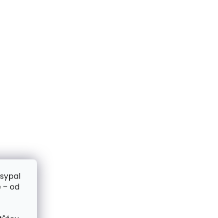
zsypal
 – od