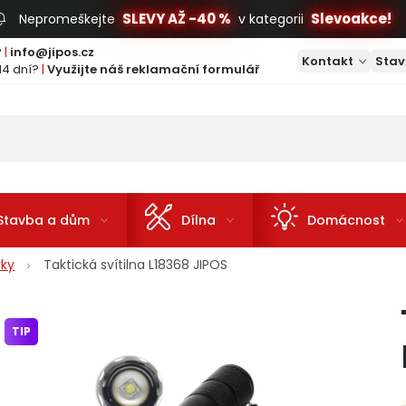
SLEVY AŽ -40 %
Slevoakce!
Nepromeškejte
v kategorii
?
|
info@jipos.cz
Kontakt
Stav
14 dní?
|
Využijte náš reklamační formulář
Stavba a dům
Dílna
Domácnost
rky
Taktická svítilna L18368 JIPOS
TIP