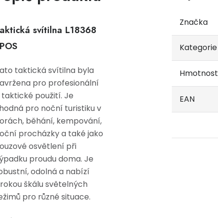
Značka
aktická svítilna L18368
IPOS
Kategorie
ato taktická svítilna byla
Hmotnost
avržena pro profesionální
 taktické použití. Je
EAN
hodná pro noční turistiku v
orách, běhání, kempování,
oční procházky a také jako
ouzové osvětlení při
ýpadku proudu doma. Je
obustní, odolná a nabízí
irokou škálu světelných
ežimů pro různé situace.