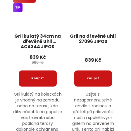
TIP
Gril kulatý 34cm na
Gril na dřevěné uhlí
dřevěné uhlí
27096 JIPOS
ACA344 JIPOS
839 Kč
839 Kč
999 Kč
Gril kulatý na kolečkách
Užijte si
je vhodný na zahradu
nezapomenutelné
nebo na terasu, kde
chvíle s rodinou a
díky nádobě na popel je
přáteli při grilování s
váš trávník nebo
naším spolehlivým
podlaha terasy
grilem na dřevěném
dokonale ochráněna.
uhlí. Tento gril nabízí