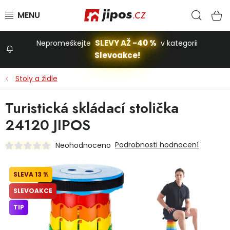
Přejít na obsah
Hled
N
SLEVY AŽ -40 %
Nepromeškejte
v kategorii
Slevoakce!
Slevoakce
Stoly a židle
Zahrada
Turistická skládací stolička
24120 JIPOS
Stavba a dům
Podrobnosti hodnocení
Neohodnoceno
Dílna
13 %
SLEVOAKCE
Domácnost
TIP