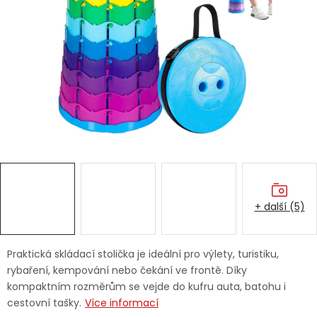
Dětská hřiště
Autodoplňky
Vánoce
Ochranné pomůcky
Fotovoltaika
+ další (5)
Výprodej
Značky
Praktická skládací stolička je ideální pro výlety, turistiku,
rybaření, kempování nebo čekání ve frontě. Díky
kompaktním rozměrům se vejde do kufru auta, batohu i
cestovní tašky.
Více informací