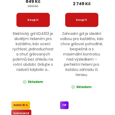
849 Kč
2 749 Kč
999 Kč
Elektrický gril KD4103 je
Zahradní gril je ideální
skvělým řešením pro
volbou pro každého, kdo
každého, kdo ocení
chce grilovat pohodlně,
rychlost, jednoduchost
bezpečně a s
a chuť grilovaných
maximální kontrolou
pokrmů bez ohledu na
nad výsledkem –
roční období. Grilujte s
perfektní řešení pro
radostí kdykoliv a...
každou zahradu či
terasu.
Skladem
Skladem
16 %
TIP
SLEVOAKCE