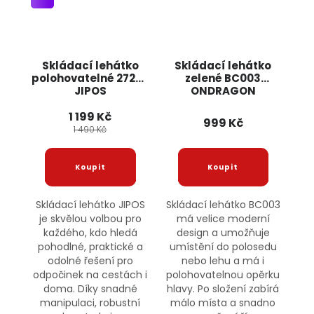
Skládací lehátko
Skládací lehátko
polohovatelné 27263
zelené BC003
JIPOS
ONDRAGON
1 199 Kč
999 Kč
1 490 Kč
Skládací lehátko JIPOS
Skládací lehátko BC003
je skvělou volbou pro
má velice moderní
každého, kdo hledá
design a umožňuje
pohodlné, praktické a
umístění do polosedu
odolné řešení pro
nebo lehu a má i
odpočinek na cestách i
polohovatelnou opěrku
doma. Díky snadné
hlavy. Po složení zabírá
manipulaci, robustní
málo místa a snadno