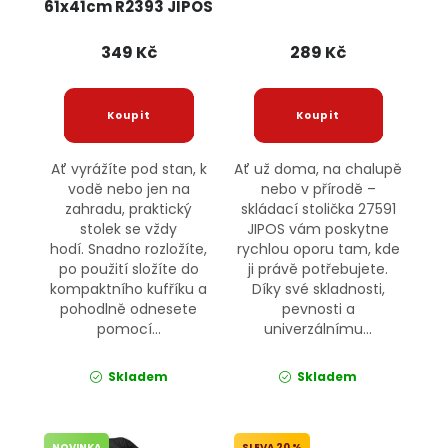
61x41cm R2393 JIPOS
349 Kč
289 Kč
Ať vyrážíte pod stan, k
Ať už doma, na chalupě
vodě nebo jen na
nebo v přírodě –
zahradu, praktický
skládací stolička 27591
stolek se vždy
JIPOS vám poskytne
hodí. Snadno rozložíte,
rychlou oporu tam, kde
po použití složíte do
ji právě potřebujete.
kompaktního kufříku a
Díky své skladnosti,
pohodlně odnesete
pevnosti a
pomocí...
univerzálnímu...
Skladem
Skladem
NOVINKA
20 %