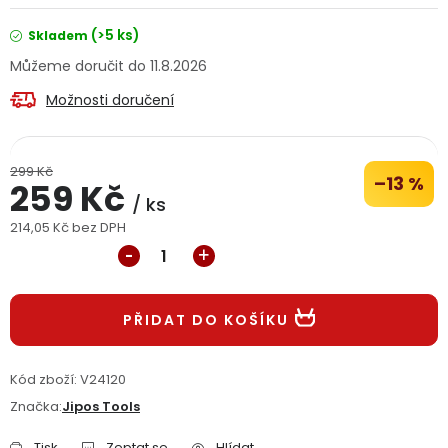
Jaký je aktuální stav mé objednávky?
(>5 ks)
Skladem
11.8.2026
Velkoobchodní spolupráce (B2B)
Prodejna nářadí
Možnosti doručení
Servis nářadí
Hodnocení obchodu
299 Kč
Doprava a platba
Váš zákaznický účet
Kontakt
–13 %
259 Kč
/ ks
214,05 Kč bez DPH
PODPORA
Měrná cena:
Reklamační formulář
Odstoupení ve lhůtě 14 dní
PŘIDAT DO KOŠÍKU
Obchodní podmínky
Reklamační řád
Kód zboží:
V24120
Podmínky ochrany osobních údajů
Značka:
Jipos Tools
Tisk
Zeptat se
Hlídat