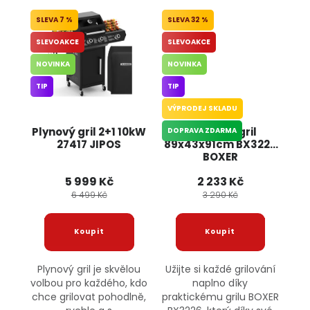
7 %
32 %
SLEVOAKCE
SLEVOAKCE
NOVINKA
NOVINKA
TIP
TIP
VÝPRODEJ SKLADU
Plynový gril 2+1 10kW
Zahradní gril
DOPRAVA ZDARMA
27417 JIPOS
89x43x91cm BX3226
BOXER
5 999 Kč
2 233 Kč
6 499 Kč
3 290 Kč
Plynový gril je skvělou
Užijte si každé grilování
volbou pro každého, kdo
naplno díky
chce grilovat pohodlně,
praktickému grilu BOXER