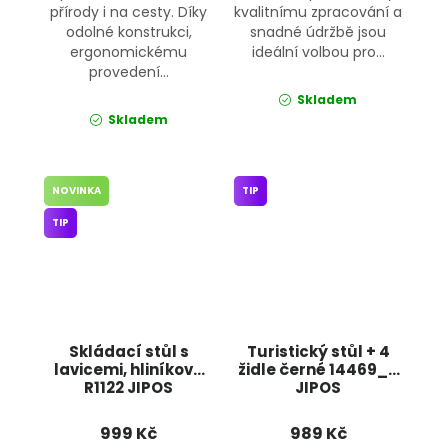
přírody i na cesty. Díky
kvalitnímu zpracování a
odolné konstrukci,
snadné údržbě jsou
ergonomickému
ideální volbou pro...
provedení...
Skladem
Skladem
NOVINKA
TIP
TIP
Skládací stůl s
Turistický stůl + 4
lavicemi, hliníkový
židle černé 14469_B
R1122 JIPOS
JIPOS
999 Kč
989 Kč