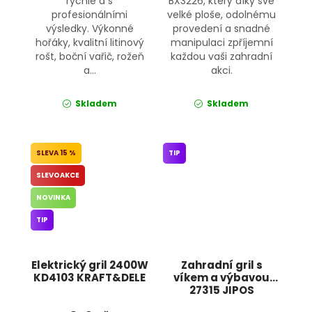
rychle a s
BX3226, který díky své
profesionálními
velké ploše, odolnému
výsledky. Výkonné
provedení a snadné
hořáky, kvalitní litinový
manipulaci zpříjemní
rošt, boční vařič, rožeň
každou vaši zahradní
a...
akci.
Skladem
Skladem
15 %
TIP
SLEVOAKCE
NOVINKA
TIP
Elektrický gril 2400W
Zahradní gril s
KD4103 KRAFT&DELE
víkem a výbavou
27315 JIPOS