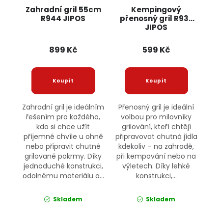
Zahradní gril 55cm
Kempingový
R944 JIPOS
přenosný gril R937
JIPOS
899 Kč
599 Kč
Zahradní gril je ideálním
Přenosný gril je ideální
řešením pro každého,
volbou pro milovníky
kdo si chce užít
grilování, kteří chtějí
příjemné chvíle u ohně
připravovat chutná jídla
nebo připravit chutné
kdekoliv – na zahradě,
grilované pokrmy. Díky
při kempování nebo na
jednoduché konstrukci,
výletech. Díky lehké
odolnému materiálu a...
konstrukci,...
Skladem
Skladem