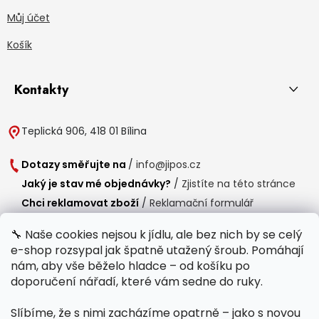
Můj účet
Košík
Kontakty
Teplická 906, 418 01 Bílina
Dotazy směřujte na
/
info@jipos.cz
Jaký je stav mé objednávky?
/
Zjistíte na této stránce
Chci reklamovat zboží
/
Reklamační formulář
Chci vrátit zboží do 14 dní
/
Formulář pro vrácení zboží
🔧 Naše cookies nejsou k jídlu, ale bez nich by se celý
e-shop rozsypal jak špatně utažený šroub. Pomáhají
Provozní doba
nám, aby vše běželo hladce – od košíku po
Po-Čt /
8:00 - 15:00
doporučení nářadí, které vám sedne do ruky.
Pá /
7:30 - 14:30
Slíbíme, že s nimi zacházíme opatrně – jako s novou
Polední přestávka /
11:00 - 11:30