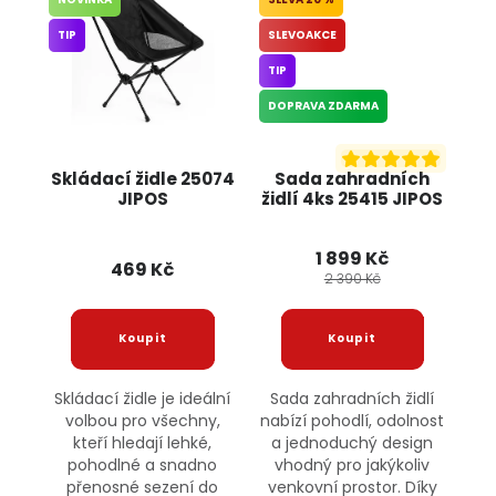
TIP
SLEVOAKCE
TIP
DOPRAVA ZDARMA
Skládací židle 25074
Sada zahradních
JIPOS
židlí 4ks 25415 JIPOS
1 899 Kč
469 Kč
2 390 Kč
Skládací židle je ideální
Sada zahradních židlí
volbou pro všechny,
nabízí pohodlí, odolnost
kteří hledají lehké,
a jednoduchý design
pohodlné a snadno
vhodný pro jakýkoliv
přenosné sezení do
venkovní prostor. Díky