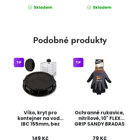
Skladem
Skladem
Podobné produkty
TIP
TIP
Víko, kryt pro
Ochranné rukavice,
kontejner na vodu
nitrilové, 10" FLEX
IBC 155mm, bez
GRIP SANDY BRADAS
odvzdušňování
149 Kč
79 Kč