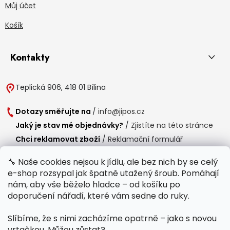
Můj účet
Košík
Kontakty
Teplická 906, 418 01 Bílina
Dotazy směřujte na
/
info@jipos.cz
Jaký je stav mé objednávky?
/
Zjistíte na této stránce
Chci reklamovat zboží
/
Reklamační formulář
Chci vrátit zboží do 14 dní
/
Formulář pro vrácení zboží
🔧 Naše cookies nejsou k jídlu, ale bez nich by se celý
e-shop rozsypal jak špatně utažený šroub. Pomáhají
Provozní doba
nám, aby vše běželo hladce – od košíku po
Po-Čt /
8:00 - 15:00
doporučení nářadí, které vám sedne do ruky.
Pá /
7:30 - 14:30
Slíbíme, že s nimi zacházíme opatrně – jako s novou
Polední přestávka /
11:00 - 11:30
vrtačkou. Můžou zůstat?