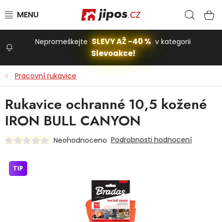
Přejít na obsah
Hled
N
SLEVY AŽ -40 %
Nepromeškejte
v kategorii
Slevoakce!
Slevoakce
Pracovní rukavice
Zahrada
Rukavice ochranné 10,5 kožené
IRON BULL CANYON
Stavba a dům
Podrobnosti hodnocení
Neohodnoceno
Dílna
TIP
Domácnost