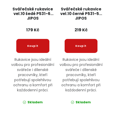
Svářečské rukavice
Svářečské rukavice
vel.10 šedé P531-61
vel.10 černé P531-58
JIPOS
JIPOS
179 Kč
219 Kč
Rukavice jsou ideální
Rukavice jsou ideální
volbou pro profesionální
volbou pro profesionální
svářeče i dílenské
svářeče i dílenské
pracovníky, kteří
pracovníky, kteří
potřebují spolehlivou
potřebují spolehlivou
ochranu a komfort při
ochranu a komfort při
každodenní práci.
každodenní práci.
Skladem
Skladem