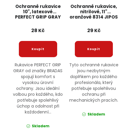
Ochranné rukavice
Ochranné rukavice,
10", latexové
nitrilové, 11"
PERFECT GRIP GRAY
oranžové 8314 JIPOS
28 Kč
29 Kč
Rukavice PERFECT GRIP
Tyto ochranné rukavice
GRAY od značky BRADAS
jsou nezbytným
spojují komfort s
doplňkem pro každého
vysokou úrovní
profesionála, který
ochrany. Jsou ideální
potřebuje spolehlivou
volbou pro každého, kdo
ochranu při
potřebuje spolehlivý
mechanických pracích.
úchop a odolnost při
každodenní...
Skladem
Skladem