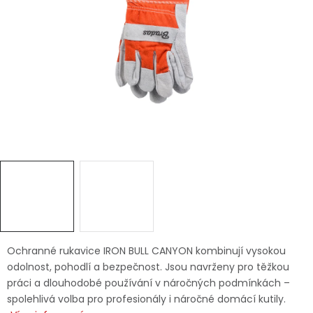
Dětská hřiště
Autodoplňky
Vánoce
Ochranné pomůcky
Fotovoltaika
Výprodej
Značky
Ochranné rukavice IRON BULL CANYON kombinují vysokou
odolnost, pohodlí a bezpečnost. Jsou navrženy pro těžkou
práci a dlouhodobé používání v náročných podmínkách –
spolehlivá volba pro profesionály i náročné domácí kutily.