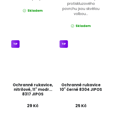
protiskluzového
povrchu jsou skvělou
Skladem
volbou...
Skladem
TIP
TIP
Ochranné rukavice,
Ochranné rukavice
nitrilové, 11" modré
10" černé 8304 JIPOS
8317 JIPOS
29 Kč
25 Kč