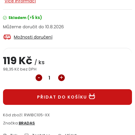
Více informací
Jaký je aktuální stav mé objednávky?
(>5 ks)
Skladem
Velkoobchodní spolupráce (B2B)
Prodejna nářadí
10.8.2026
Možnosti doručení
Servis nářadí
Hodnocení obchodu
Doprava a platba
Váš zákaznický účet
Kontakt
119 Kč
/ ks
98,35 Kč bez DPH
PODPORA
Měrná cena:
Reklamační formulář
Odstoupení ve lhůtě 14 dní
PŘIDAT DO KOŠÍKU
Obchodní podmínky
Reklamační řád
Kód zboží:
RWIBC105-XX
Podmínky ochrany osobních údajů
Značka:
BRADAS