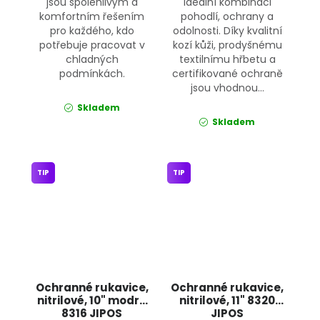
jsou spolehlivým a
ideální kombinaci
komfortním řešením
pohodlí, ochrany a
pro každého, kdo
odolnosti. Díky kvalitní
potřebuje pracovat v
kozí kůži, prodyšnému
chladných
textilnímu hřbetu a
podmínkách.
certifikované ochraně
jsou vhodnou...
Skladem
Skladem
TIP
TIP
Ochranné rukavice,
Ochranné rukavice,
nitrilové, 10" modré
nitrilové, 11" 8320
8316 JIPOS
JIPOS