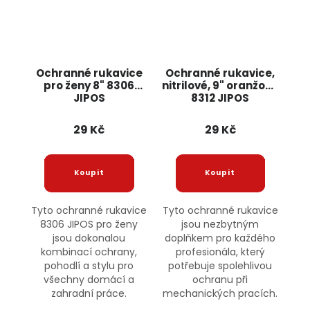
Ochranné rukavice
Ochranné rukavice,
pro ženy 8" 8306
nitrilové, 9" oranžové
JIPOS
8312 JIPOS
29 Kč
29 Kč
Tyto ochranné rukavice
Tyto ochranné rukavice
8306 JIPOS pro ženy
jsou nezbytným
jsou dokonalou
doplňkem pro každého
kombinací ochrany,
profesionála, který
pohodlí a stylu pro
potřebuje spolehlivou
všechny domácí a
ochranu při
zahradní práce.
mechanických pracích.