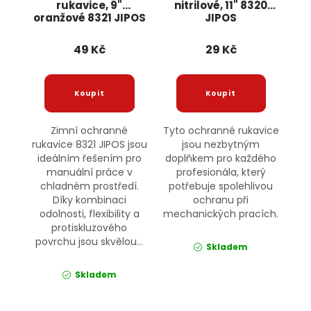
rukavice, 9"
nitrilové, 11" 8320
oranžové 8321 JIPOS
JIPOS
49 Kč
29 Kč
Zimní ochranné
Tyto ochranné rukavice
rukavice 8321 JIPOS jsou
jsou nezbytným
ideálním řešením pro
doplňkem pro každého
manuální práce v
profesionála, který
chladném prostředí.
potřebuje spolehlivou
Díky kombinaci
ochranu při
odolnosti, flexibility a
mechanických pracích.
protiskluzového
povrchu jsou skvělou...
Skladem
Skladem