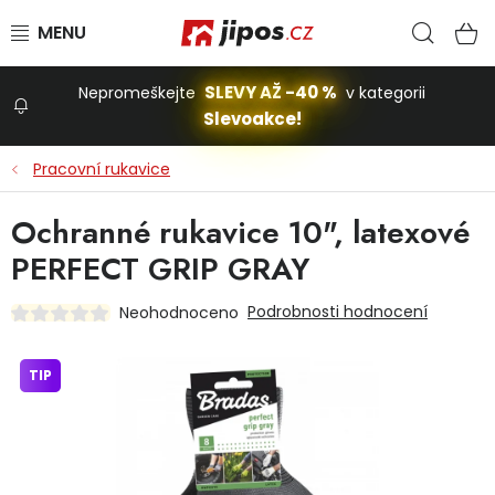
Přejít na obsah
Hled
N
SLEVY AŽ -40 %
Nepromeškejte
v kategorii
Slevoakce!
Slevoakce
Pracovní rukavice
Zahrada
Ochranné rukavice 10", latexové
PERFECT GRIP GRAY
Stavba a dům
Podrobnosti hodnocení
Neohodnoceno
Dílna
TIP
Domácnost