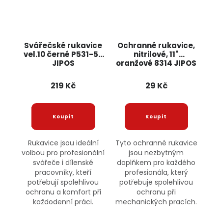
Svářečské rukavice
Ochranné rukavice,
vel.10 černé P531-58
nitrilové, 11"
JIPOS
oranžové 8314 JIPOS
219 Kč
29 Kč
Rukavice jsou ideální
Tyto ochranné rukavice
volbou pro profesionální
jsou nezbytným
svářeče i dílenské
doplňkem pro každého
pracovníky, kteří
profesionála, který
potřebují spolehlivou
potřebuje spolehlivou
ochranu a komfort při
ochranu při
každodenní práci.
mechanických pracích.