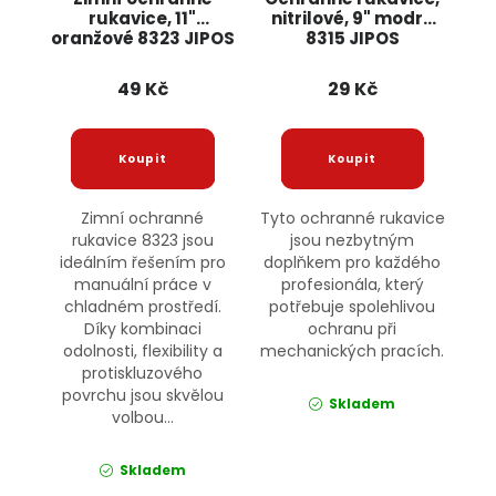
rukavice, 11"
nitrilové, 9" modré
oranžové 8323 JIPOS
8315 JIPOS
49 Kč
29 Kč
Zimní ochranné
Tyto ochranné rukavice
rukavice 8323 jsou
jsou nezbytným
ideálním řešením pro
doplňkem pro každého
manuální práce v
profesionála, který
chladném prostředí.
potřebuje spolehlivou
Díky kombinaci
ochranu při
odolnosti, flexibility a
mechanických pracích.
protiskluzového
povrchu jsou skvělou
Skladem
volbou...
Skladem