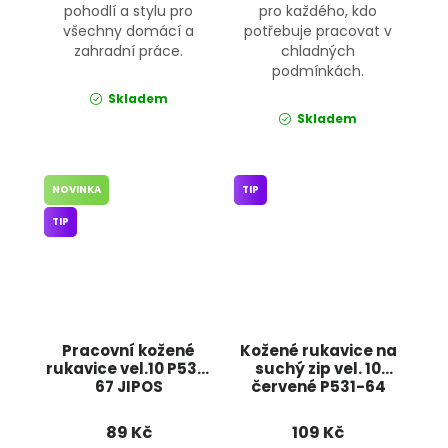
pohodlí a stylu pro
pro každého, kdo
všechny domácí a
potřebuje pracovat v
zahradní práce.
chladných
podmínkách.
Skladem
Skladem
NOVINKA
TIP
TIP
Pracovní kožené
Kožené rukavice na
rukavice vel.10 P531-
suchý zip vel. 10
67 JIPOS
červené P531-64
JIPOS
89 Kč
109 Kč