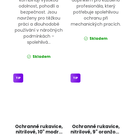
odolnost, pohodlí a
profesionála, který
bezpečnost. Jsou
potřebuje spolehlivou
navrženy pro těžkou
ochranu při
práci a dlouhodobé
mechanických pracích.
používání v náročných
podmínkách –
Skladem
spolehlivá...
Skladem
TIP
TIP
Ochranné rukavice,
Ochranné rukavice,
nitrilové, 10" modré
nitrilové, 9" oranžové