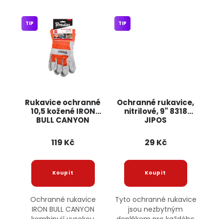
TIP
TIP
Rukavice ochranné
Ochranné rukavice,
10,5 kožené IRON
nitrilové, 9" 8318
BULL CANYON
JIPOS
119 Kč
29 Kč
Ochranné rukavice
Tyto ochranné rukavice
IRON BULL CANYON
jsou nezbytným
kombinují vysokou
doplňkem pro každého