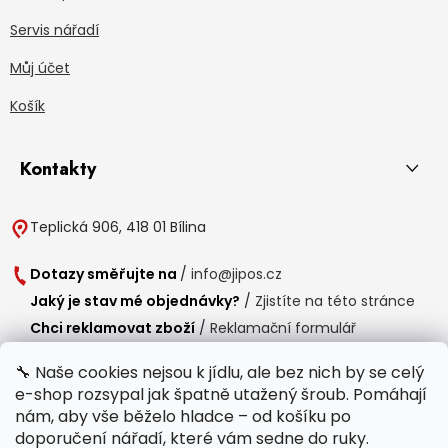
Servis nářadí
Můj účet
Košík
Kontakty
Teplická 906, 418 01 Bílina
Dotazy směřujte na
/
info@jipos.cz
Jaký je stav mé objednávky?
/
Zjistíte na této stránce
Chci reklamovat zboží
/
Reklamační formulář
Chci vrátit zboží do 14 dní
/
Formulář pro vrácení zboží
🔧 Naše cookies nejsou k jídlu, ale bez nich by se celý
e-shop rozsypal jak špatně utažený šroub. Pomáhají
Provozní doba
nám, aby vše běželo hladce – od košíku po
Po-Čt /
8:00 - 15:00
doporučení nářadí, které vám sedne do ruky.