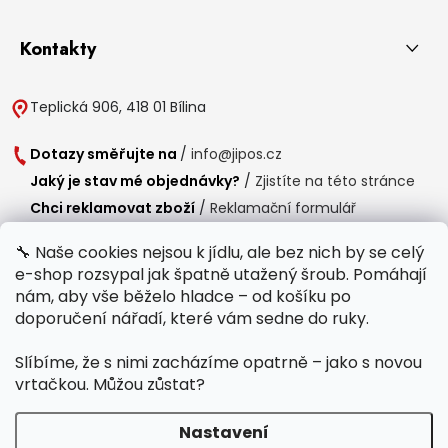
Kontakty
Teplická 906, 418 01 Bílina
Dotazy směřujte na
/
info@jipos.cz
Jaký je stav mé objednávky?
/
Zjistíte na této stránce
Chci reklamovat zboží
/
Reklamační formulář
Chci vrátit zboží do 14 dní
/
Formulář pro vrácení zboží
🔧 Naše cookies nejsou k jídlu, ale bez nich by se celý
e-shop rozsypal jak špatně utažený šroub. Pomáhají
Provozní doba
nám, aby vše běželo hladce – od košíku po
Po-Čt /
8:00 - 15:00
doporučení nářadí, které vám sedne do ruky.
Pá /
7:30 - 14:30
Slíbíme, že s nimi zacházíme opatrně – jako s novou
Polední přestávka /
11:00 - 11:30
vrtačkou. Můžou zůstat?
Nastavení