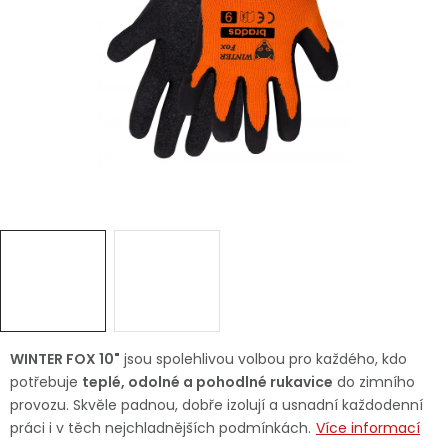
Dětská hřiště
Autodoplňky
Vánoce
Ochranné pomůcky
Fotovoltaika
Výprodej
Značky
WINTER FOX 10"
jsou spolehlivou volbou pro každého, kdo
potřebuje
teplé, odolné a pohodlné rukavice
do zimního
provozu. Skvěle padnou, dobře izolují a usnadní každodenní
práci i v těch nejchladnějších podmínkách.
Více informací