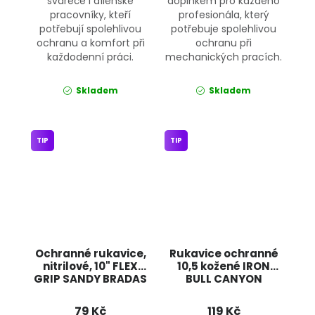
svářeče i dílenské
doplňkem pro každého
pracovníky, kteří
profesionála, který
potřebují spolehlivou
potřebuje spolehlivou
ochranu a komfort při
ochranu při
každodenní práci.
mechanických pracích.
Skladem
Skladem
TIP
TIP
Ochranné rukavice,
Rukavice ochranné
nitrilové, 10" FLEX
10,5 kožené IRON
GRIP SANDY BRADAS
BULL CANYON
79 Kč
119 Kč