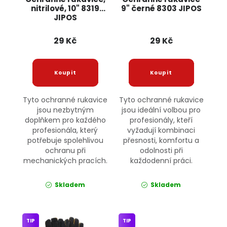
nitrilové, 10" 8319
9" černé 8303 JIPOS
JIPOS
29 Kč
29 Kč
Tyto ochranné rukavice
Tyto ochranné rukavice
jsou nezbytným
jsou ideální volbou pro
doplňkem pro každého
profesionály, kteří
profesionála, který
vyžadují kombinaci
potřebuje spolehlivou
přesnosti, komfortu a
ochranu při
odolnosti při
mechanických pracích.
každodenní práci.
Skladem
Skladem
TIP
TIP