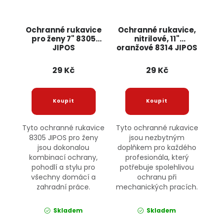
Ochranné rukavice
Ochranné rukavice,
pro ženy 7" 8305
nitrilové, 11"
JIPOS
oranžové 8314 JIPOS
29 Kč
29 Kč
Tyto ochranné rukavice
Tyto ochranné rukavice
8305 JIPOS pro ženy
jsou nezbytným
jsou dokonalou
doplňkem pro každého
kombinací ochrany,
profesionála, který
pohodlí a stylu pro
potřebuje spolehlivou
všechny domácí a
ochranu při
zahradní práce.
mechanických pracích.
Skladem
Skladem