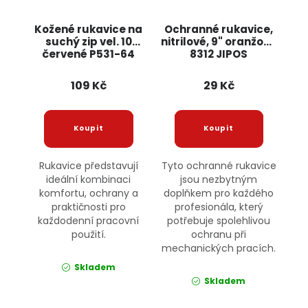
Kožené rukavice na
Ochranné rukavice,
suchý zip vel. 10
nitrilové, 9" oranžové
červené P531-64
8312 JIPOS
JIPOS
109 Kč
29 Kč
Rukavice představují
Tyto ochranné rukavice
ideální kombinaci
jsou nezbytným
komfortu, ochrany a
doplňkem pro každého
praktičnosti pro
profesionála, který
každodenní pracovní
potřebuje spolehlivou
použití.
ochranu při
mechanických pracích.
Skladem
Skladem