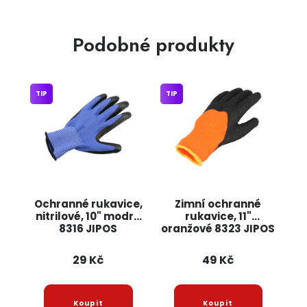
Podobné produkty
TIP
TIP
Ochranné rukavice,
Zimní ochranné
nitrilové, 10" modré
rukavice, 11"
8316 JIPOS
oranžové 8323 JIPOS
29 Kč
49 Kč