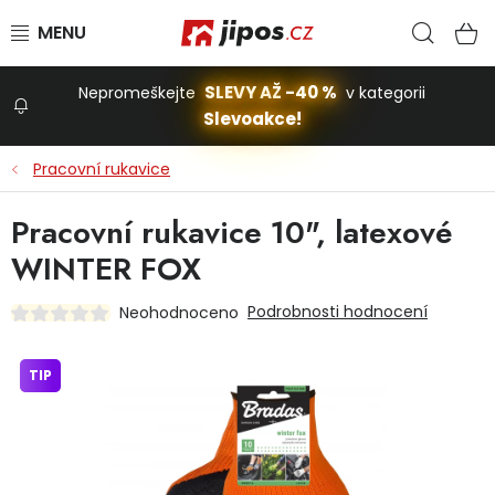
Přejít na obsah
Hled
N
SLEVY AŽ -40 %
Nepromeškejte
v kategorii
Slevoakce!
Slevoakce
Pracovní rukavice
Zahrada
Pracovní rukavice 10", latexové
WINTER FOX
Stavba a dům
Podrobnosti hodnocení
Neohodnoceno
Dílna
TIP
Domácnost