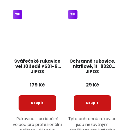
TIP
TIP
Svářečské rukavice
Ochranné rukavice,
vel.10 šedé P531-61
nitrilové, 11" 8320
JIPOS
JIPOS
179 Kč
29 Kč
Rukavice jsou ideální
Tyto ochranné rukavice
volbou pro profesionální
jsou nezbytným