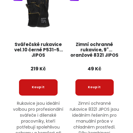
Svářečské rukavice
Zimní ochranné
vel.10 černé P531-58
rukavice, 9"
JIPOS
oranžové 8321 JIPOS
219 Kč
49 Kč
Rukavice jsou ideální
Zimní ochranné
volbou pro profesionální
rukavice 8321 JIPOS jsou
svářeče i dílenské
ideálním řešením pro
pracovníky, kteří
manuální práce v
potřebují spolehlivou
chladném prostředí.
ochranu a komfort při
Díky kombinaci