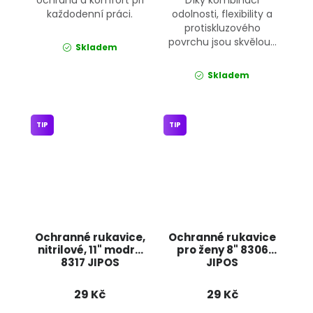
každodenní práci.
odolnosti, flexibility a
protiskluzového
povrchu jsou skvělou...
Skladem
Skladem
TIP
TIP
Ochranné rukavice,
Ochranné rukavice
nitrilové, 11" modré
pro ženy 8" 8306
8317 JIPOS
JIPOS
29 Kč
29 Kč