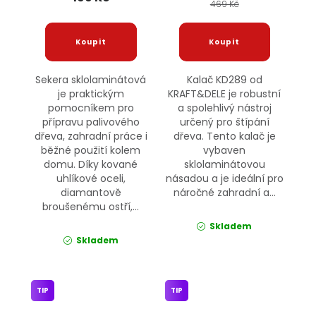
469 Kč
Sekera sklolaminátová
Kalač KD289 od
je praktickým
KRAFT&DELE je robustní
pomocníkem pro
a spolehlivý nástroj
přípravu palivového
určený pro štípání
dřeva, zahradní práce i
dřeva. Tento kalač je
běžné použití kolem
vybaven
domu. Díky kované
sklolaminátovou
uhlíkové oceli,
násadou a je ideální pro
diamantově
náročné zahradní a...
broušenému ostří,...
Skladem
Skladem
TIP
TIP