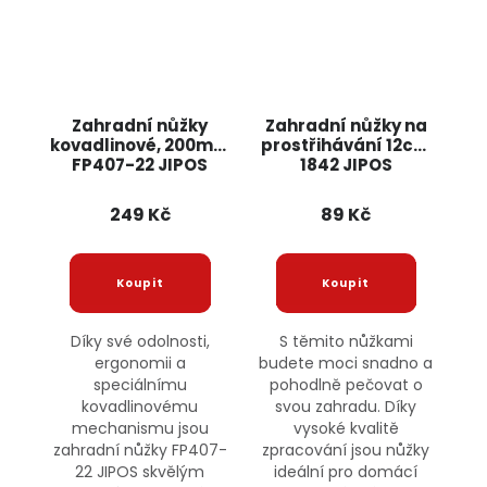
Zahradní nůžky
Zahradní nůžky na
kovadlinové, 200mm
prostřihávání 12cm
FP407-22 JIPOS
1842 JIPOS
249 Kč
89 Kč
Díky své odolnosti,
S těmito nůžkami
ergonomii a
budete moci snadno a
speciálnímu
pohodlně pečovat o
kovadlinovému
svou zahradu. Díky
mechanismu jsou
vysoké kvalitě
zahradní nůžky FP407-
zpracování jsou nůžky
22 JIPOS skvělým
ideální pro domácí