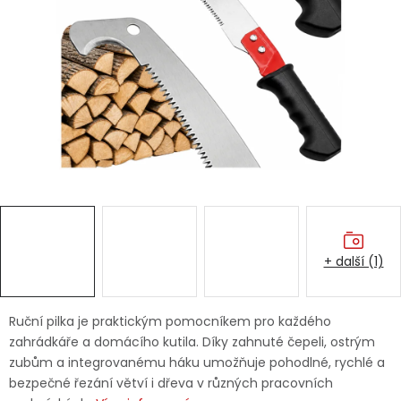
Dětská hřiště
Autodoplňky
Vánoce
Ochranné pomůcky
Fotovoltaika
+ další (1)
Výprodej
Značky
Ruční pilka je praktickým pomocníkem pro každého
zahrádkáře a domácího kutila. Díky zahnuté čepeli, ostrým
zubům a integrovanému háku umožňuje pohodlné, rychlé a
bezpečné řezání větví i dřeva v různých pracovních