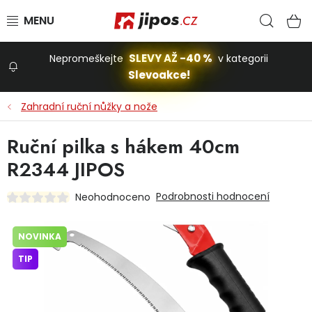
Přejít na obsah
Hled
N
SLEVY AŽ -40 %
Nepromeškejte
v kategorii
Slevoakce!
Slevoakce
Zahradní ruční nůžky a nože
Zahrada
Ruční pilka s hákem 40cm
R2344 JIPOS
Stavba a dům
Podrobnosti hodnocení
Neohodnoceno
Dílna
NOVINKA
TIP
Domácnost