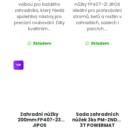
volbou pro každého
nůžky FP407-21 JIPOS
zahradníka, který hledá
ideální pro prořezávání
spolehlivý nástroj pro
stromů, keřů a rostlin v
precizní roubování. Díky
zahradách, sadech i
kvalitním...
parcích....
Skladem
Skladem
TIP
Zahradní nůžky
Sada zahradních
200mm FP407-23
nůžek 3ks PM-ZNDZ-
JIPOS
3T POWERMAT