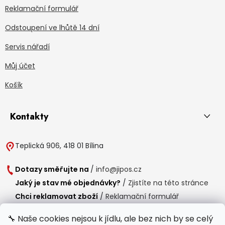
Reklamační formulář
Odstoupení ve lhůtě 14 dní
Servis nářadí
Můj účet
Košík
Kontakty
Teplická 906, 418 01 Bílina
Dotazy směřujte na
/
info@jipos.cz
Jaký je stav mé objednávky?
/
Zjistíte na této stránce
Chci reklamovat zboží
/
Reklamační formulář
Chci vrátit zboží do 14 dní
/
Formulář pro vrácení zboží
🔧 Naše cookies nejsou k jídlu, ale bez nich by se celý