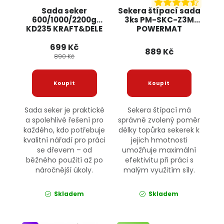
Sada seker
Sekera štípací sada
600/1000/2200g
3ks PM-SKC-Z3M
KD235 KRAFT&DELE
POWERMAT
699 Kč
889 Kč
890 Kč
Sada seker je praktické
Sekera štípací má
a spolehlivé řešení pro
správně zvolený poměr
každého, kdo potřebuje
délky topůrka sekerek k
kvalitní nářadí pro práci
jejich hmotnosti
se dřevem – od
umožňuje maximální
běžného použití až po
efektivitu při práci s
náročnější úkoly.
malým využitím síly.
Skladem
Skladem