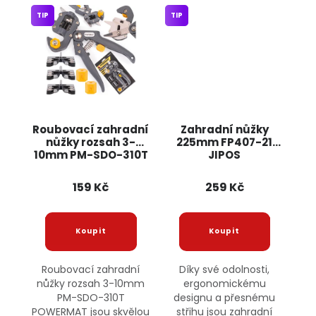
TIP
TIP
Roubovací zahradní
Zahradní nůžky
nůžky rozsah 3-
225mm FP407-21
10mm PM-SDO-310T
JIPOS
POWERMAT
159 Kč
259 Kč
Roubovací zahradní
Díky své odolnosti,
nůžky rozsah 3-10mm
ergonomickému
PM-SDO-310T
designu a přesnému
POWERMAT jsou skvělou
střihu jsou zahradní