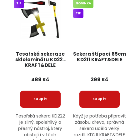
TIP
NOVINKA
TIP
Tesařská sekera ze
Sekera štípací 85cm
sklolaminátu KD222
KD211 KRAFT&DELE
KRAFT&DELE
489 Kč
399 Kč
Tesařská sekera KD222
Když je potřeba připravit
je silný, spolehlivý a
zásobu dřeva, správná
přesný nástroj, který
sekera udělá velký
obstojí i v těch
rozdíl. KD211 KRAFT&DELE