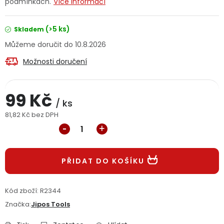
podmínkách.
Více informací
Jaký je aktuální stav mé objednávky?
(>5 ks)
Skladem
Velkoobchodní spolupráce (B2B)
Prodejna nářadí
10.8.2026
Možnosti doručení
Servis nářadí
Hodnocení obchodu
Doprava a platba
Váš zákaznický účet
Kontakt
99 Kč
/ ks
81,82 Kč bez DPH
PODPORA
Měrná cena:
Reklamační formulář
Odstoupení ve lhůtě 14 dní
PŘIDAT DO KOŠÍKU
Obchodní podmínky
Reklamační řád
Kód zboží:
R2344
Podmínky ochrany osobních údajů
Značka:
Jipos Tools