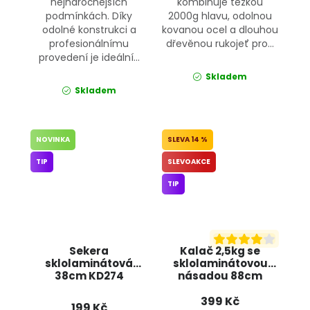
nejnáročnějších
kombinuje těžkou
podmínkách. Díky
2000g hlavu, odolnou
odolné konstrukci a
kovanou ocel a dlouhou
profesionálnímu
dřevěnou rukojeť pro...
provedení je ideální...
Skladem
Skladem
NOVINKA
14 %
TIP
SLEVOAKCE
TIP
Sekera
Kalač 2,5kg se
sklolaminátová
sklolaminátovou
38cm KD274
násadou 88cm
KRAFT&DELE
KD289 KRAFT&DELE
399 Kč
199 Kč