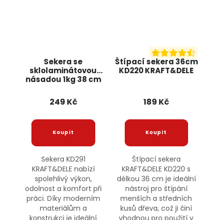
Sekera se
Štípací sekera 36cm
sklolaminátovou
KD220 KRAFT&DELE
násadou 1kg 38 cm
KD291 KRAFT&DELE
249 Kč
189 Kč
Sekera KD291
Štípací sekera
KRAFT&DELE nabízí
KRAFT&DELE KD220 s
spolehlivý výkon,
délkou 36 cm je ideální
odolnost a komfort při
nástroj pro štípání
práci. Díky moderním
menších a středních
materiálům a
kusů dřeva, což ji činí
konstrukci je ideální
vhodnou pro použití v