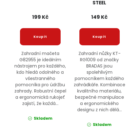
STEEL
199 Kč
149 Kč
Zahradní mačeta
Zahradní nůžky KT-
G82955 je ideálním
RG1009 od značky
nástrojem pro každého,
BRADAS jsou
kdo hledá odolného a
spolehlivým
všestranného
pomocníkem každého
pomocníka pro údržbu
zahrádkáře. Kombinace
zahrady. Robustní čepel
kvalitního materiálu,
a ergonomická rukojeť
bezpečné manipulace
zajistí, že každá...
a ergonomického
designu z nich dělá...
Skladem
Skladem