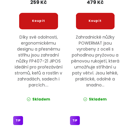
259 Kč
479 Kč
Díky své odolnosti,
Zahradnické nůžky
ergonomickému
POWERMAT jsou
designu a přesnému
vyrobeny z oceli s
střihu jsou zahradní
pohodlnou pryžovou a
nůžky FP407-21 JIPOS
pěnovou rukojetí, která
ideální pro prořezávání
umožňuje stříhání u
stromů, keřů a rostlin v
paty větví. Jsou lehké,
zahradách, sadech i
praktické, odolné a
parcích....
snadno...
Skladem
Skladem
TIP
TIP