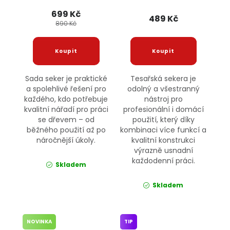
699 Kč
489 Kč
890 Kč
Sada seker je praktické
Tesařská sekera je
a spolehlivé řešení pro
odolný a všestranný
každého, kdo potřebuje
nástroj pro
kvalitní nářadí pro práci
profesionální i domácí
se dřevem – od
použití, který díky
běžného použití až po
kombinaci více funkcí a
náročnější úkoly.
kvalitní konstrukci
výrazně usnadní
každodenní práci.
Skladem
Skladem
NOVINKA
TIP