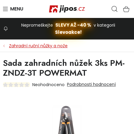
Přejít na obsah
Hled
N
SLEVY AŽ -40 %
Nepromeškejte
v kategorii
Slevoakce!
Slevoakce
Zahradní ruční nůžky a nože
Zahrada
Sada zahradních nůžek 3ks PM-
ZNDZ-3T POWERMAT
Stavba a dům
Podrobnosti hodnocení
Neohodnoceno
Dílna
Domácnost