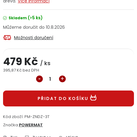
dřeva.
Více informací
Jaký je aktuální stav mé objednávky?
(>5 ks)
Skladem
Velkoobchodní spolupráce (B2B)
Prodejna nářadí
10.8.2026
Možnosti doručení
Servis nářadí
Hodnocení obchodu
Doprava a platba
Váš zákaznický účet
Kontakt
479 Kč
/ ks
395,87 Kč bez DPH
PODPORA
Měrná cena:
Reklamační formulář
Odstoupení ve lhůtě 14 dní
PŘIDAT DO KOŠÍKU
Obchodní podmínky
Reklamační řád
Kód zboží:
PM-ZNDZ-3T
Podmínky ochrany osobních údajů
Značka:
POWERMAT