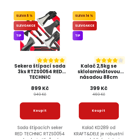
5 %
14 %
SLEVOAKCE
SLEVOAKCE
TIP
TIP
Sekera štípací sada
Kalač 2,5kg se
3ks RTZS0054 RED
sklolaminátovou
TECHNIC
násadou 88cm
KD289 KRAFT&DELE
899 Kč
399 Kč
949 Kč
469 Kč
Sada štípacích seker
Kalač KD289 od
RED TECHNIC RTZS0054
KRAFT&DELE je robustní