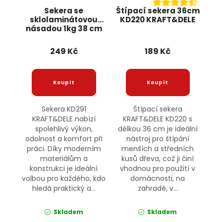
Sekera se
Štípací sekera 36cm
sklolaminátovou
KD220 KRAFT&DELE
násadou 1kg 38 cm
KD291 KRAFT&DELE
249 Kč
189 Kč
Sekera KD291
Štípací sekera
KRAFT&DELE nabízí
KRAFT&DELE KD220 s
spolehlivý výkon,
délkou 36 cm je ideální
odolnost a komfort při
nástroj pro štípání
práci. Díky moderním
menších a středních
materiálům a
kusů dřeva, což ji činí
konstrukci je ideální
vhodnou pro použití v
volbou pro každého, kdo
domácnosti, na
hledá praktický a...
zahradě, v...
Skladem
Skladem