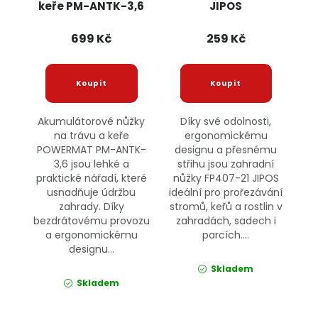
keře PM-ANTK-3,6
JIPOS
POWERMAT
699 Kč
259 Kč
Akumulátorové nůžky
Díky své odolnosti,
na trávu a keře
ergonomickému
POWERMAT PM-ANTK-
designu a přesnému
3,6 jsou lehké a
střihu jsou zahradní
praktické nářadí, které
nůžky FP407-21 JIPOS
usnadňuje údržbu
ideální pro prořezávání
zahrady. Díky
stromů, keřů a rostlin v
bezdrátovému provozu
zahradách, sadech i
a ergonomickému
parcích....
designu...
Skladem
Skladem