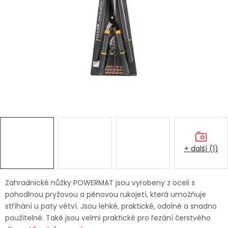
Dětská hřiště
Autodoplňky
Vánoce
Ochranné pomůcky
Fotovoltaika
+ další (1)
Výprodej
Značky
Zahradnické nůžky POWERMAT jsou vyrobeny z oceli s
pohodlnou pryžovou a pěnovou rukojetí, která umožňuje
stříhání u paty větví. Jsou lehké, praktické, odolné a snadno
použitelné. Také jsou velmi praktické pro řezání čerstvého