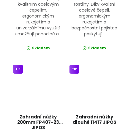
kvalitním ocelovým
rostliny. Díky kvalitní
čepelím,
ocelové čepeli,
ergonomickým
ergonomickým
rukojetím a
rukojetím a
univerzálnímu využití
bezpečnostní pojistce
umožňují pohodlné a...
poskytují...
Skladem
Skladem
TIP
TIP
Zahradní nůžky
Zahradní nůžky
200mm FP407-23
dlouhé 11417 JIPOS
JIPOS