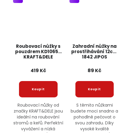
Roubovací nůžky s
Zahradní nůžky na
pouzdrem KD10655
prostřihávání 12cm
KRAFT&DELE
1842 JIPOS
419 Kč
89 Kč
Roubovací nůžky od
S těmito nůžkami
značky KRAFT&DELE jsou
budete moci snadno a
ideální na roubování
pohodlně pečovat o
stromů a keřů. Perfektní
svou zahradu. Díky
vyvážení a nízká
vysoké kvalitě