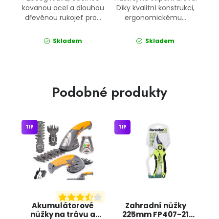
kovanou ocel a dlouhou
Díky kvalitní konstrukci,
dřevěnou rukojeť pro...
ergonomickému...
Skladem
Skladem
Podobné produkty
TIP
TIP
Akumulátorové
Zahradní nůžky
nůžky na trávu a
225mm FP407-21