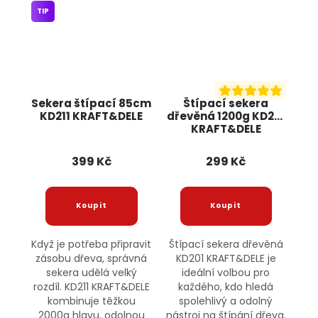
TIP
Sekera štípací 85cm
Štípací sekera
KD211 KRAFT&DELE
dřevěná 1200g KD201
KRAFT&DELE
399 Kč
299 Kč
Když je potřeba připravit
Štípací sekera dřevěná
zásobu dřeva, správná
KD201 KRAFT&DELE je
sekera udělá velký
ideální volbou pro
rozdíl. KD211 KRAFT&DELE
každého, kdo hledá
kombinuje těžkou
spolehlivý a odolný
2000g hlavu, odolnou
nástroj na štípání dřeva.