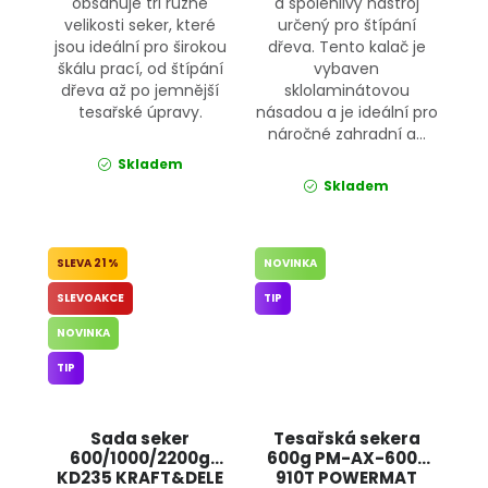
obsahuje tři různé
a spolehlivý nástroj
velikosti seker, které
určený pro štípání
jsou ideální pro širokou
dřeva. Tento kalač je
škálu prací, od štípání
vybaven
dřeva až po jemnější
sklolaminátovou
tesařské úpravy.
násadou a je ideální pro
náročné zahradní a...
Skladem
Skladem
21 %
NOVINKA
SLEVOAKCE
TIP
NOVINKA
TIP
Sada seker
Tesařská sekera
600/1000/2200g
600g PM-AX-600-
KD235 KRAFT&DELE
910T POWERMAT