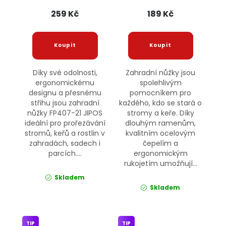
259 Kč
189 Kč
Díky své odolnosti,
Zahradní nůžky jsou
ergonomickému
spolehlivým
designu a přesnému
pomocníkem pro
střihu jsou zahradní
každého, kdo se stará o
nůžky FP407-21 JIPOS
stromy a keře. Díky
ideální pro prořezávání
dlouhým ramenům,
stromů, keřů a rostlin v
kvalitním ocelovým
zahradách, sadech i
čepelím a
parcích....
ergonomickým
rukojetím umožňují...
Skladem
Skladem
TIP
TIP