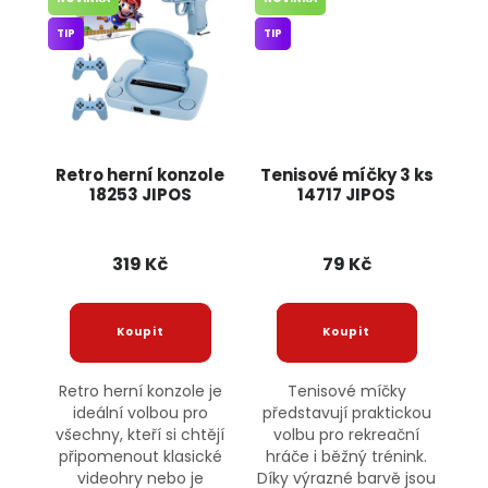
TIP
TIP
Retro herní konzole
Tenisové míčky 3 ks
18253 JIPOS
14717 JIPOS
319 Kč
79 Kč
Retro herní konzole je
Tenisové míčky
ideální volbou pro
představují praktickou
všechny, kteří si chtějí
volbu pro rekreační
připomenout klasické
hráče i běžný trénink.
videohry nebo je
Díky výrazné barvě jsou