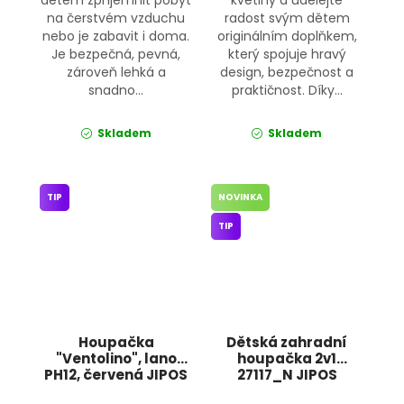
na čerstvém vzduchu
radost svým dětem
nebo je zabavit i doma.
originálním doplňkem,
Je bezpečná, pevná,
který spojuje hravý
zároveň lehká a
design, bezpečnost a
snadno...
praktičnost. Díky...
Skladem
Skladem
TIP
NOVINKA
TIP
Houpačka
Dětská zahradní
"Ventolino", lano
houpačka 2v1
PH12, červená JIPOS
27117_N JIPOS