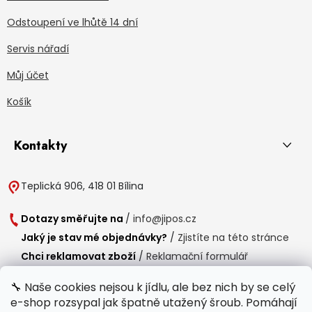
Odstoupení ve lhůtě 14 dní
Servis nářadí
Můj účet
Košík
Kontakty
Teplická 906, 418 01 Bílina
Dotazy směřujte na
/
info@jipos.cz
Jaký je stav mé objednávky?
/
Zjistíte na této stránce
Chci reklamovat zboží
/
Reklamační formulář
Chci vrátit zboží do 14 dní
/
Formulář pro vrácení zboží
🔧 Naše cookies nejsou k jídlu, ale bez nich by se celý
e-shop rozsypal jak špatně utažený šroub. Pomáhají
Provozní doba