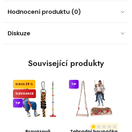
Hodnocení produktu (0)
Diskuze
Související produkty
28 %
TIP
SLEVOAKCE
TIP
Provazová
Zahradní houpačka