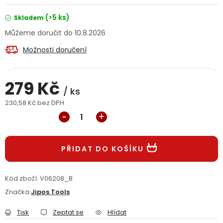
Jaký je aktuální stav mé objednávky?
(>5 ks)
Skladem
10.8.2026
Velkoobchodní spolupráce (B2B)
Prodejna nářadí
Možnosti doručení
Servis nářadí
Hodnocení obchodu
279 Kč
Doprava a platba
Váš zákaznický účet
Kontakt
/ ks
230,58 Kč bez DPH
Měrná cena:
PODPORA
Reklamační formulář
Odstoupení ve lhůtě 14 dní
PŘIDAT DO KOŠÍKU
Obchodní podmínky
Reklamační řád
Kód zboží:
V06208_B
Značka:
Jipos Tools
Podmínky ochrany osobních údajů
Tisk
Zeptat se
Hlídat