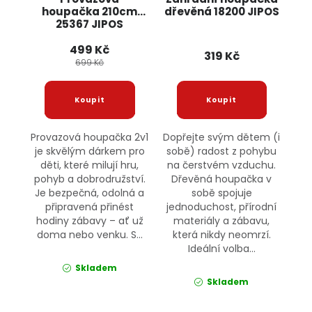
houpačka 210cm
dřevěná 18200 JIPOS
25367 JIPOS
499 Kč
319 Kč
699 Kč
Provazová houpačka 2v1
Dopřejte svým dětem (i
je skvělým dárkem pro
sobě) radost z pohybu
děti, které milují hru,
na čerstvém vzduchu.
pohyb a dobrodružství.
Dřevěná houpačka v
Je bezpečná, odolná a
sobě spojuje
připravená přinést
jednoduchost, přírodní
hodiny zábavy – ať už
materiály a zábavu,
doma nebo venku. S...
která nikdy neomrzí.
Ideální volba...
Skladem
Skladem