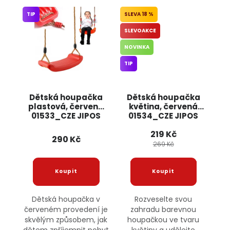
TIP
18 %
SLEVOAKCE
NOVINKA
TIP
Dětská houpačka
Dětská houpačka
plastová, červená
květina, červená
01533_CZE JIPOS
01534_CZE JIPOS
219 Kč
290 Kč
269 Kč
Dětská houpačka v
Rozveselte svou
červeném provedení je
zahradu barevnou
skvělým způsobem, jak
houpačkou ve tvaru
dětem zpříjemnit pobyt
květiny a udělejte