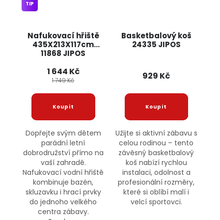
TIP
Nafukovací hřiště
Basketbalový koš
435X213X117cm
24335 JIPOS
11868 JIPOS
1 644 Kč
929 Kč
1 749 Kč
Dopřejte svým dětem
Užijte si aktivní zábavu s
parádní letní
celou rodinou – tento
dobrodružství přímo na
závěsný basketbalový
vaší zahradě.
koš nabízí rychlou
Nafukovací vodní hřiště
instalaci, odolnost a
kombinuje bazén,
profesionální rozměry,
skluzavku i hrací prvky
které si oblíbí malí i
do jednoho velkého
velcí sportovci.
centra zábavy.