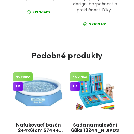
design, bezpečnost a
praktičnost. Díky...
Skladem
Skladem
Podobné produkty
NOVINKA
NOVINKA
TIP
TIP
Nafukovací bazén
Sada na malování
244x61cm 57444
68ks 18244_N JIPOS