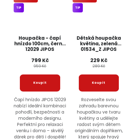
TIP
TIP
Houpačka - čapí
Dětská houpačka
hnízdo 100cm, černá
květina, zelená
12029 JIPOS
01534_Z JIPOS
799 Kč
229 Kč
959 Kč
289 Kč
Čapí hnízdo JIPOS 12029
Rozveselte svou
nabízí ideální kombinaci
zahradu barevnou
pohodlí, bezpečnosti a
houpačkou ve tvaru
moderního designu.
květiny a udělejte
Perfektní pro relaxaci
radost svým dětem
venku i doma – skvělý
originálním doplňkem,
dárek pro děti i dospělé!
který spojuje hravý