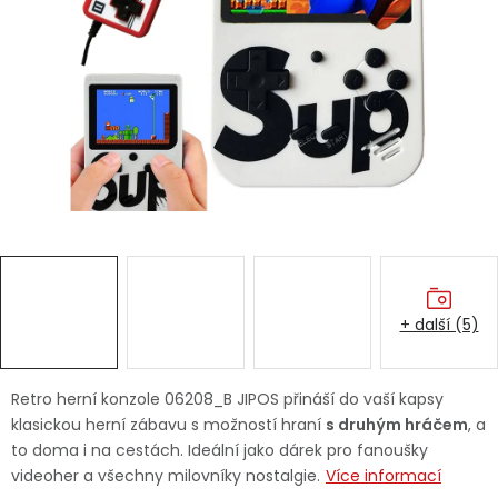
Dětská hřiště
Autodoplňky
Vánoce
Ochranné pomůcky
Fotovoltaika
+ další (5)
Výprodej
Značky
Retro herní konzole 06208_B JIPOS přináší do vaší kapsy
klasickou herní zábavu s možností hraní
s druhým hráčem
, a
to doma i na cestách. Ideální jako dárek pro fanoušky
videoher a všechny milovníky nostalgie.
Více informací