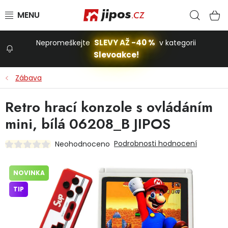
Přejít na obsah
Hled
N
SLEVY AŽ -40 %
Nepromeškejte
v kategorii
Slevoakce!
Slevoakce
Zábava
Zahrada
Retro hrací konzole s ovládáním
mini, bílá 06208_B JIPOS
Stavba a dům
Podrobnosti hodnocení
Neohodnoceno
Dílna
NOVINKA
TIP
Domácnost