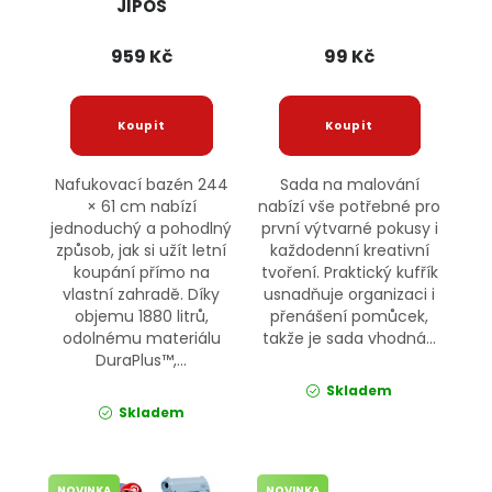
JIPOS
959 Kč
99 Kč
Nafukovací bazén 244
Sada na malování
× 61 cm nabízí
nabízí vše potřebné pro
jednoduchý a pohodlný
první výtvarné pokusy i
způsob, jak si užít letní
každodenní kreativní
koupání přímo na
tvoření. Praktický kufřík
vlastní zahradě. Díky
usnadňuje organizaci i
objemu 1880 litrů,
přenášení pomůcek,
odolnému materiálu
takže je sada vhodná...
DuraPlus™,...
Skladem
Skladem
NOVINKA
NOVINKA