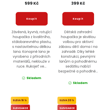
599 Kč
399 Kč
Závěsná, kyvná, rotující
Dětská zahradní
houpačka z kvalitního,
houpačka je skvělou
stálobarevného plastu,
volbou pro aktivní
s nastavitelnou délkou
zábavu dětí doma i na
lana. Konopné lano je
zahradě. Díky lehké
vyrobeno z přírodních
konstrukci, pevnými
materiálů, neklouže v
lanům a pohodlnému
ruce. Rukojeť ve...
sedátku nabízí
bezpečné a pohodlné...
Skladem
Skladem
16 %
20 %
SLEVOAKCE
SLEVOAKCE