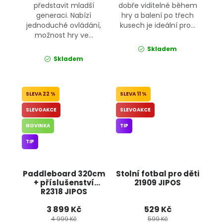
představit mladší
dobře viditelné během
generaci. Nabízí
hry a balení po třech
jednoduché ovládání,
kusech je ideální pro...
možnost hry ve...
Skladem
Skladem
22 %
11 %
SLEVOAKCE
SLEVOAKCE
NOVINKA
TIP
TIP
Paddleboard 320cm
Stolní fotbal pro děti
+ příslušenství
21909 JIPOS
R2318 JIPOS
3 899 Kč
529 Kč
4 999 Kč
599 Kč